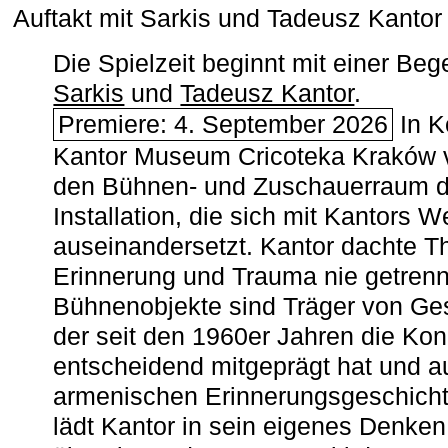
Auftakt mit Sarkis und Tadeusz Kanto
Die Spielzeit beginnt mit einer B
Sarkis
und
Tadeusz Kantor
.
Premiere: 4. September 2026
In K
Kantor Museum Cricoteka Kraków v
den Bühnen- und Zuschauerraum de
Installation, die sich mit Kantors W
auseinandersetzt. Kantor dachte The
Erinnerung und Trauma nie getrenn
Bühnenobjekte sind Träger von Ges
der seit den 1960er Jahren die Ko
entscheidend mitgeprägt hat und a
armenischen ­Erinnerungsgeschicht
lädt Kantor in sein eigenes Denken