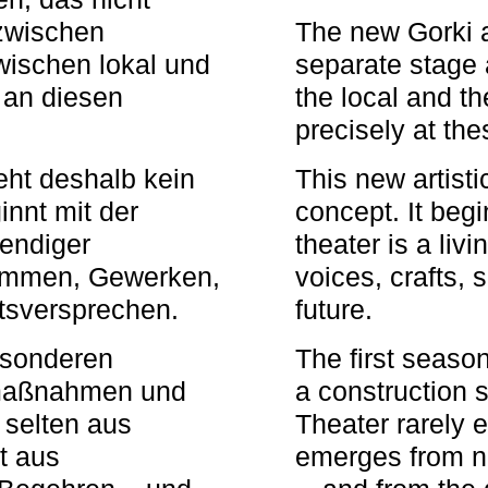
zwischen
The new Gorki 
wischen lokal und
separate stage 
u an diesen
the local and th
precisely at th
eht deshalb kein
This new artisti
nnt mit der
concept. It begi
bendiger
theater is a li
timmen, Gewerken,
voices, crafts,
tsversprechen.
future.
besonderen
The first seaso
rmaßnahmen und
a construction s
 selten aus
Theater rarely 
t aus
emerges from ne