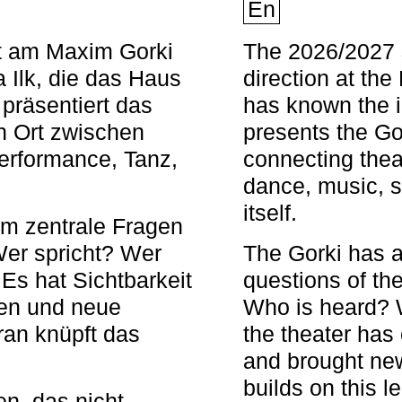
En
nt am Maxim Gorki
The 2026/2027 s
 Ilk, die das Haus
direction at th
 präsentiert das
has known the i
en Ort zwischen
presents the Go
Performance, Tanz,
connecting thea
dance, music, s
itself.
em zentrale Fragen
Wer spricht? Wer
The Gorki has a
s hat Sichtbarkeit
questions of th
en und neue
Who is heard? 
ran knüpft das
the theater has c
and brought new
builds on this l
n, das nicht