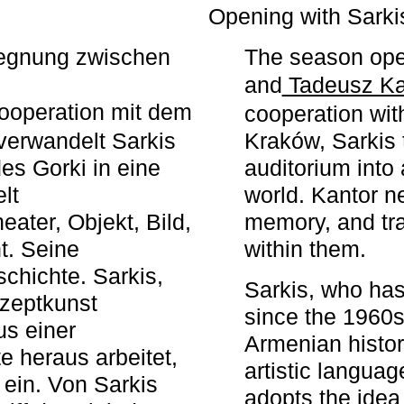
r
Opening with Sarki
egegnung zwischen
The season ope
and
Tadeusz Ka
ooperation mit dem
cooperation wit
erwandelt Sarkis
Kraków, Sarkis 
s Gorki in eine
auditorium into 
elt
world. Kantor n
ater, Objekt, Bild,
memory, and tra
t. Seine
within them.
chichte. Sarkis,
Sarkis, who has
nzeptkunst
since the 1960s
us einer
Armenian histor
e heraus arbeitet,
artistic languag
 ein. Von Sarkis
adopts the idea 