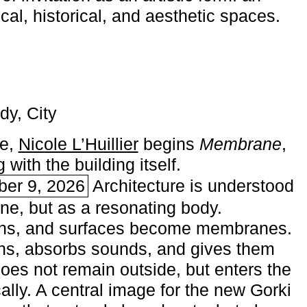
ical, historical, and aesthetic spaces.
dy, City
me,
Nicole L’Huillier
begins ­
Membrane
,
with the building itself.
ber 9, 2026
Architecture is understood
one, but as a resonating body.
ins, and surfaces become membranes.
ns, absorbs sounds, and gives them
does not remain outside, but enters the
ally. A central image for the new Gorki