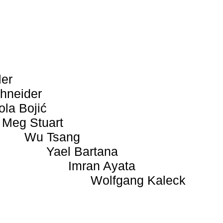
ler
hneider
ola Bojić
Meg Stuart
Wu Tsang
Yael Bartana
Imran Ayata
Wolfgang Kaleck