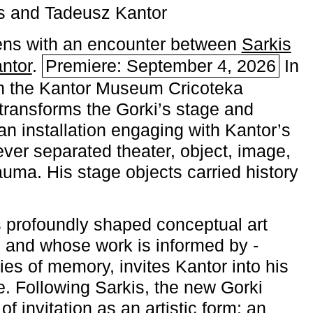
s and Tadeusz Kantor
ns with an encounter between
Sarkis
ntor
.
Premiere: September 4, 2026
In
h the ­Kantor Museum Cricoteka
transforms the Gorki’s stage and
an installation engaging with Kantor’s
ever separated theater, object, image,
uma. His stage objects carried history
 profoundly shaped conceptual art
 and whose work is informed by ­
ies of memory, invites Kantor into his
e. Following Sarkis, the new Gorki
of invitation as an artistic form: an