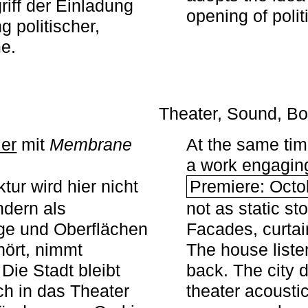
iff der Einladung
opening of polit
g politischer,
me.
Theater, Sound, Bo
ier
mit ­
Membrane
At the same ti
a work engaging 
tur wird hier nicht
Premiere: Octo
ndern als
not as static st
ge und Oberflächen
Facades, curta
ört, nimmt
The house liste
Die Stadt bleibt
back. The city 
sch in das Theater
theater acoustic