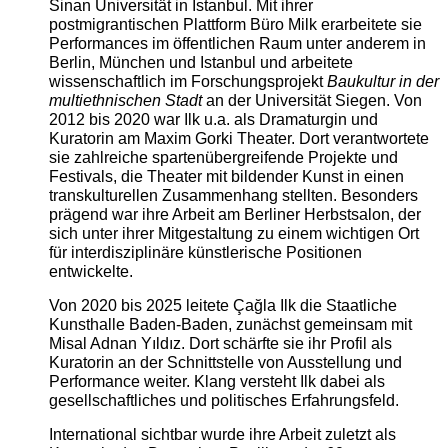
Sinan Universität in Istanbul. Mit ihrer
postmigrantischen Plattform Büro Milk erarbeitete sie
Performances im öffentlichen Raum unter anderem in
Berlin, München und Istanbul und arbeitete
wissenschaftlich im Forschungsprojekt
Baukultur in der
multiethnischen Stadt
an der Universität Siegen. Von
2012 bis 2020 war Ilk u.a. als Dramaturgin und
Kuratorin am Maxim Gorki Theater. Dort verantwortete
sie zahlreiche spartenübergreifende Projekte und
Festivals, die Theater mit bildender Kunst in einen
transkulturellen Zusammenhang stellten. Besonders
prägend war ihre Arbeit am Berliner Herbstsalon, der
sich unter ihrer Mitgestaltung zu einem wichtigen Ort
für interdisziplinäre künstlerische Positionen
entwickelte.
Von 2020 bis 2025 leitete Çağla Ilk die Staatliche
Kunsthalle Baden-Baden, zunächst gemeinsam mit
Misal Adnan Yıldız. Dort schärfte sie ihr Profil als
Kuratorin an der Schnittstelle von Ausstellung und
Performance weiter. Klang versteht Ilk dabei als
gesellschaftliches und politisches Erfahrungsfeld.
International sichtbar wurde ihre Arbeit zuletzt als