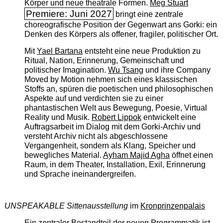
Körper und neue theatrale Formen.
Meg Stuart
Premiere: Juni 2027
bringt eine zentrale
choreografische Position der Gegenwart ans Gorki: ein
Denken des Körpers als offener, fragiler, politischer Ort.
Mit
Yael Bartana
entsteht eine neue Produktion zu
Ritual, Nation, Erinnerung, Gemeinschaft und
politischer Imagination.
Wu Tsang
und ihre Company
Moved by Motion nehmen sich eines klassischen
Stoffs an, spüren die poetischen und philosophischen
Aspekte auf und verdichten sie zu einer
phantastischen Welt aus Bewegung, Poesie, Virtual
Reality und Musik.
Robert Lippok
entwickelt eine
Auftragsarbeit im Dialog mit dem Gorki-Archiv und
versteht Archiv nicht als abgeschlossene
Vergangenheit, sondern als Klang, Speicher und
bewegliches Material.
Ayham Majid Agha
öffnet einen
Raum, in dem Theater, Installation, Exil, Erinnerung
und Sprache ineinandergreifen.
UNSPEAKABLE Sittenausstellung
im
Kronprinzenpalais
Ein zentraler Bestandteil der neuen Programmatik ist