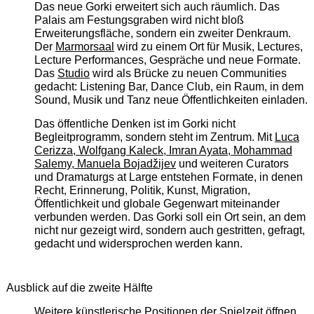
Das neue Gorki erweitert sich auch räumlich. Das
Palais am Festungsgraben wird nicht bloß
Erweiterungsfläche, sondern ein zweiter Denkraum.
Der
Marmorsaal
wird zu einem Ort für Musik, Lectures,
Lecture Performances, Gespräche und neue Formate.
Das
Studio
wird als Brücke zu neuen Communities
gedacht: Listening Bar, Dance Club, ein Raum, in dem
Sound, Musik und Tanz neue Öffentlichkeiten einladen.
Das öffentliche Denken ist im Gorki nicht
Begleitprogramm, sondern steht im Zentrum. Mit
Luca
Cerizza, Wolfgang Kaleck, Imran Ayata, Mohammad
Salemy, Manuela Bojadžijev
und weiteren Curators
und Dramaturgs at Large entstehen Formate, in denen
Recht, Erinnerung, Politik, Kunst, Migration,
Öffentlichkeit und globale Gegenwart miteinander
verbunden werden. Das Gorki soll ein Ort sein, an dem
nicht nur gezeigt wird, sondern auch gestritten, gefragt,
gedacht und widersprochen werden kann.
Ausblick auf die zweite Hälfte
Weitere künstlerische Positionen der Spielzeit öffnen