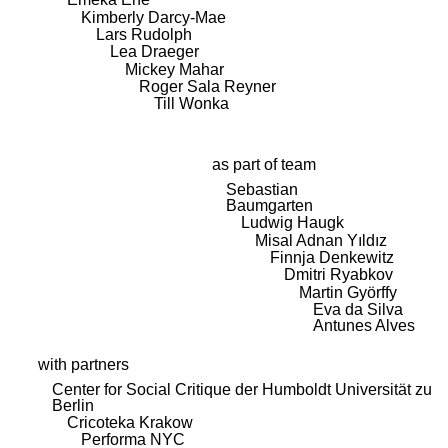
Kimberly Darcy-Mae
Lars Rudolph
Lea Draeger
Mickey Mahar
Roger Sala Reyner
Till Wonka
as part of team
Sebastian
Baumgarten
Ludwig Haugk
Misal Adnan Yıldız
Finnja Denkewitz
Dmitri Ryabkov
Martin Györffy
Eva da Silva
Antunes Alves
with partners
Center for Social Critique der Humboldt Universität zu
Berlin
Cricoteka Krakow
Performa NYC