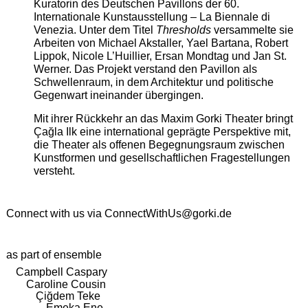
Kuratorin des Deutschen Pavillons der 60.
Internationale Kunstausstellung – La Biennale di
Venezia. Unter dem Titel
Thresholds
versammelte sie
Arbeiten von Michael Akstaller, Yael Bartana, Robert
Lippok, Nicole L’Huillier, Ersan Mondtag und Jan St.
Werner. Das Projekt verstand den Pavillon als
Schwellenraum, in dem Architektur und politische
Gegenwart ineinander übergingen.
Mit ihrer Rückkehr an das Maxim Gorki Theater bringt
Çağla Ilk eine international geprägte Perspektive mit,
die Theater als offenen Begegnungsraum zwischen
Kunstformen und gesellschaftlichen Fragestellungen
versteht.
Connect with us via
ConnectWithUs@gorki.de
as part of ensemble
Campbell Caspary
Caroline Cousin
Çiğdem Teke
Emeka Ene