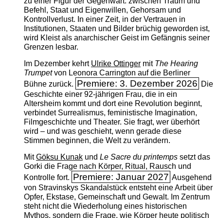
zu einer Figur der Gegenwart: zwischen Traum und
Befehl, Staat und Eigenwillen, Gehorsam und
Kontrollverlust. In einer Zeit, in der Vertrauen in
Institutionen, Staaten und Bilder brüchig geworden ist,
wird Kleist als anarchischer Geist im Gefängnis seiner
Grenzen lesbar.
Im Dezember kehrt
Ulrike Ottinger
mit
The ­Hearing
Trumpet
von Leonora Carrington auf die Berliner
Premiere: 3. Dezember 2026
Bühne zurück.
Die
Geschichte einer 92-jährigen Frau, die in ein
Altersheim kommt und dort eine Revolution beginnt,
verbindet Surrealismus, feministische Imagination,
Filmgeschichte und Theater. Sie fragt, wer überhört
wird – und was geschieht, wenn gerade diese
Stimmen beginnen, die Welt zu verändern.
Mit
Göksu Kunak
und
Le Sacre du printemps
setzt das
Gorki die Frage nach Körper, Ritual, Rausch und
Premiere: Januar 2027
Kontrolle fort.
Ausgehend
von Stravinskys Skandalstück entsteht eine Arbeit über
Opfer, Ekstase, Gemeinschaft und Gewalt. Im Zentrum
steht nicht die Wiederholung eines historischen
Mythos, sondern die Frage, wie Körper heute politisch