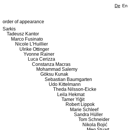
De
En
order of appearance
Sarkis
Tadeusz Kantor
Marco Fusinato
Nicole L’Huillier
Ulrike Ottinger
Yvonne Rainer
Luca Cerizza
Constanza Macras
Mohammad Salemy
Göksu Kunak
Sebastian Baumgarten
Udo Kittelmann
Theda Nilsson-Eicke
Leila Hekmat
Tamer Yiğit
Robert Lippok
Marie Schleef
Sandra Hüller
Tom Schneider
Nikola Bojić
Meg Stuart