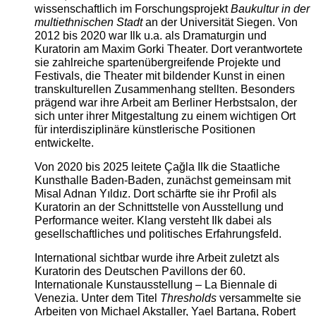
wissenschaftlich im Forschungsprojekt
Baukultur in der
multiethnischen Stadt
an der Universität Siegen. Von
2012 bis 2020 war Ilk u.a. als Dramaturgin und
Kuratorin am Maxim Gorki Theater. Dort verantwortete
sie zahlreiche spartenübergreifende Projekte und
Festivals, die Theater mit bildender Kunst in einen
transkulturellen Zusammenhang stellten. Besonders
prägend war ihre Arbeit am Berliner Herbstsalon, der
sich unter ihrer Mitgestaltung zu einem wichtigen Ort
für interdisziplinäre künstlerische Positionen
entwickelte.
Von 2020 bis 2025 leitete Çağla Ilk die Staatliche
Kunsthalle Baden-Baden, zunächst gemeinsam mit
Misal Adnan Yıldız. Dort schärfte sie ihr Profil als
Kuratorin an der Schnittstelle von Ausstellung und
Performance weiter. Klang versteht Ilk dabei als
gesellschaftliches und politisches Erfahrungsfeld.
International sichtbar wurde ihre Arbeit zuletzt als
Kuratorin des Deutschen Pavillons der 60.
Internationale Kunstausstellung – La Biennale di
Venezia. Unter dem Titel
Thresholds
versammelte sie
Arbeiten von Michael Akstaller, Yael Bartana, Robert