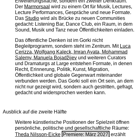
Erweiterungsfläche, sondern ein zweiter Denkraum.
Der
Marmorsaal
wird zu einem Ort für Musik, Lectures,
Lecture Performances, Gespräche und neue Formate.
Das
Studio
wird als Brücke zu neuen Communities
gedacht: Listening Bar, Dance Club, ein Raum, in dem
Sound, Musik und Tanz neue Öffentlichkeiten einladen.
Das öffentliche Denken ist im Gorki nicht
Begleitprogramm, sondern steht im Zentrum. Mit
Luca
Cerizza, Wolfgang Kaleck, Imran Ayata, Mohammad
Salemy, Manuela Bojadžijev
und weiteren Curators
und Dramaturgs at Large entstehen Formate, in denen
Recht, Erinnerung, Politik, Kunst, Migration,
Öffentlichkeit und globale Gegenwart miteinander
verbunden werden. Das Gorki soll ein Ort sein, an dem
nicht nur gezeigt wird, sondern auch gestritten, gefragt,
gedacht und widersprochen werden kann.
Ausblick auf die zweite Hälfte
Weitere künstlerische Positionen der Spielzeit öffnen
persönliche, politische und gesellschaftliche Räume:
Theda Nilsson-Eicke
Premiere: März 2027
erzählt