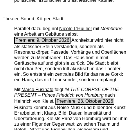
politischer, historischer und ästhetischer Räume.
Theater, Sound, Körper, Stadt
Parallel dazu beginnt
Nicole L’Huillier
mit ­
Membrane
eine Arbeit am Gebäude selbst.
Premiere: 9. Oktober 2026
Architektur wird hier nicht
als statischer Stein verstanden, sondern als
Resonanzkörper. Fassade, Vorhänge und Oberflächen
werden zu Membranen. Das Haus hört, nimmt
Geräusche auf und gibt sie zurück. Die Stadt bleibt
nicht draußen, sondern tritt akustisch in das Theater
ein. So entsteht ein zentrales Bild für das neue Gorki:
ein Haus, das nicht nur sendet, sondern empfängt.
Mit
Marco Fusinato
folgt
IN THE CORPSE OF THE
PRESENT – Prince Friedrich von Homburg
nach
Heinrich von Kleist.
Premiere: 23. Oktober 2026
Fusinato kommt aus Noise-Musik und bildender Kunst.
Er arbeitet mit Klang, Bild, Dauer, Intensität und
Überforderung. Kleists Prinz von Homburg wird bei ihm
zu einer Figur der Gegenwart: zwischen Traum und
Befehl, Staat und Eigenwillen, Gehorsam und