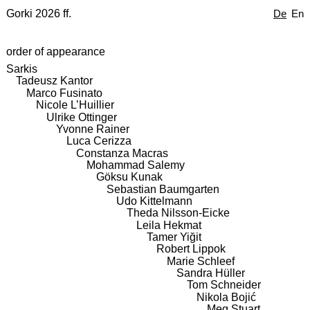
Gorki 2026 ff.
De
En
order of appearance
Sarkis
Tadeusz Kantor
Marco Fusinato
Nicole L’Huillier
Ulrike Ottinger
Yvonne Rainer
Luca Cerizza
Constanza Macras
Mohammad Salemy
Göksu Kunak
Sebastian Baumgarten
Udo Kittelmann
Theda Nilsson-Eicke
Leila Hekmat
Tamer Yiğit
Robert Lippok
Marie Schleef
Sandra Hüller
Tom Schneider
Nikola Bojić
Meg Stuart