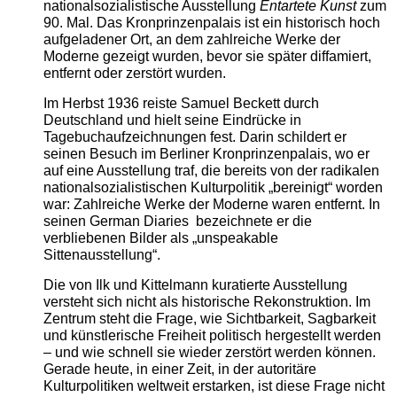
nationalsozialistische Ausstellung
Entartete Kunst
zum
90. Mal. Das Kronprinzenpalais ist ein historisch hoch
aufgeladener Ort, an dem zahlreiche Werke der
Moderne gezeigt wurden, bevor sie später diffamiert,
entfernt oder zerstört wurden.
Im Herbst 1936 reiste Samuel Beckett durch
Deutschland und hielt seine Eindrücke in
Tagebuchaufzeichnungen fest. Darin schildert er
seinen Besuch im Berliner Kronprinzenpalais, wo er
auf eine Ausstellung traf, die bereits von der radikalen
nationalsozialistischen Kulturpolitik „bereinigt“ worden
war: Zahlreiche Werke der Moderne waren entfernt. In
seinen German Diaries bezeichnete er die
verbliebenen Bilder als „unspeakable
Sittenausstellung“.
Die von Ilk und Kittelmann kuratierte Ausstellung
versteht sich nicht als historische Rekonstruktion. Im
Zentrum steht die Frage, wie Sichtbarkeit, Sagbarkeit
und künstlerische Freiheit politisch hergestellt werden
– und wie schnell sie wieder zerstört werden können.
Gerade heute, in einer Zeit, in der autoritäre
Kulturpolitiken weltweit erstarken, ist diese Frage nicht