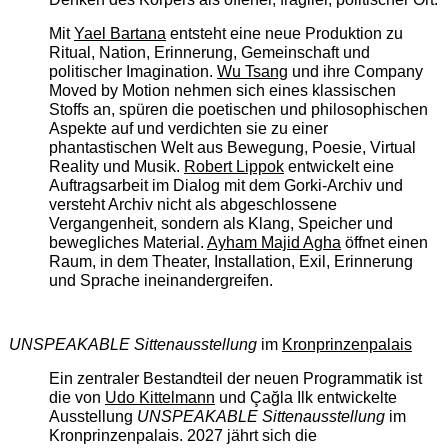
Mit
Yael Bartana
entsteht eine neue Produktion zu
Ritual, Nation, Erinnerung, Gemeinschaft und
politischer Imagination.
Wu Tsang
und ihre Company
Moved by Motion nehmen sich eines klassischen
Stoffs an, spüren die poetischen und philosophischen
Aspekte auf und verdichten sie zu einer
phantastischen Welt aus Bewegung, Poesie, Virtual
Reality und Musik.
Robert Lippok
entwickelt eine
Auftragsarbeit im Dialog mit dem Gorki-Archiv und
versteht Archiv nicht als abgeschlossene
Vergangenheit, sondern als Klang, Speicher und
bewegliches Material.
Ayham Majid Agha
öffnet einen
Raum, in dem Theater, Installation, Exil, Erinnerung
und Sprache ineinandergreifen.
UNSPEAKABLE Sittenausstellung
im
Kronprinzenpalais
Ein zentraler Bestandteil der neuen Programmatik ist
die von
Udo Kittelmann
und Çağla Ilk entwickelte
Ausstellung
UNSPEAKABLE Sittenausstellung
im
Kronprinzenpalais. 2027 jährt sich die