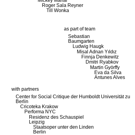
Mickey Mahar
Roger Sala Reyner
Till Wonka
as part of team
Sebastian
Baumgarten
Ludwig Haugk
Misal Adnan Yıldız
Finnja Denkewitz
Dmitri Ryabkov
Martin Györffy
Eva da Silva
Antunes Alves
with partners
Center for Social Critique der Humboldt Universität zu
Berlin
Cricoteka Krakow
Performa NYC
Residenz des Schauspiel
Leipzig
Staatsoper unter den Linden
Berlin