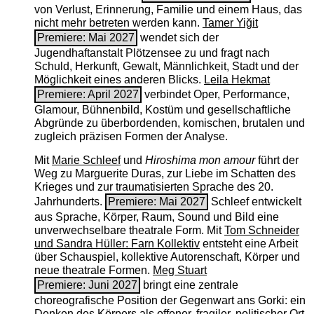
von Verlust, Erinnerung, Familie und einem Haus, das
nicht mehr betreten werden kann.
Tamer Yiğit
Premiere: Mai 2027
wendet sich der
Jugendhaftanstalt Plötzensee zu und fragt nach
Schuld, Herkunft, Gewalt, Männlichkeit, Stadt und der
Möglichkeit eines anderen Blicks.
Leila Hekmat
Premiere: April 2027
verbindet Oper, Performance,
Glamour, Bühnenbild, Kostüm und gesellschaftliche
Abgründe zu überbordenden, komischen, brutalen und
zugleich präzisen Formen der Analyse.
Mit
Marie Schleef
und
Hiroshima mon amour
führt der
Weg zu Marguerite Duras, zur Liebe im Schatten des
Krieges und zur traumatisierten Sprache des 20.
Jahrhunderts.
Premiere: Mai 2027
Schleef entwickelt
aus Sprache, Körper, Raum, Sound und Bild eine
unverwechselbare theatrale Form. Mit
Tom Schneider
und Sandra Hüller: Farn Kollektiv
entsteht eine Arbeit
über Schauspiel, kollektive Autorenschaft, Körper und
neue theatrale Formen.
Meg Stuart
Premiere: Juni 2027
bringt eine zentrale
choreografische Position der Gegenwart ans Gorki: ein
Denken des Körpers als offener, fragiler, politischer Ort.