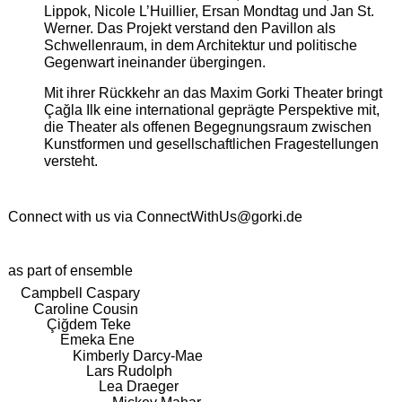
Lippok, Nicole L’Huillier, Ersan Mondtag und Jan St.
Werner. Das Projekt verstand den Pavillon als
Schwellenraum, in dem Architektur und politische
Gegenwart ineinander übergingen.
Mit ihrer Rückkehr an das Maxim Gorki Theater bringt
Çağla Ilk eine international geprägte Perspektive mit,
die Theater als offenen Begegnungsraum zwischen
Kunstformen und gesellschaftlichen Fragestellungen
versteht.
Connect with us via
ConnectWithUs@gorki.de
as part of ensemble
Campbell Caspary
Caroline Cousin
Çiğdem Teke
Emeka Ene
Kimberly Darcy-Mae
Lars Rudolph
Lea Draeger