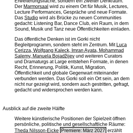
Erweiterungsfläche, sondern ein zweiter Denkraum.
Der
Marmorsaal
wird zu einem Ort für Musik, Lectures,
Lecture Performances, Gespräche und neue Formate.
Das
Studio
wird als Brücke zu neuen Communities
gedacht: Listening Bar, Dance Club, ein Raum, in dem
Sound, Musik und Tanz neue Öffentlichkeiten einladen.
Das öffentliche Denken ist im Gorki nicht
Begleitprogramm, sondern steht im Zentrum. Mit
Luca
Cerizza, Wolfgang Kaleck, Imran Ayata, Mohammad
Salemy, Manuela Bojadžijev
und weiteren Curators
und Dramaturgs at Large entstehen Formate, in denen
Recht, Erinnerung, Politik, Kunst, Migration,
Öffentlichkeit und globale Gegenwart miteinander
verbunden werden. Das Gorki soll ein Ort sein, an dem
nicht nur gezeigt wird, sondern auch gestritten, gefragt,
gedacht und widersprochen werden kann.
Ausblick auf die zweite Hälfte
Weitere künstlerische Positionen der Spielzeit öffnen
persönliche, politische und gesellschaftliche Räume:
Theda Nilsson-Eicke
Premiere: März 2027
erzählt