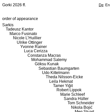
Gorki 2026 ff.
De
En
order of appearance
Sarkis
Tadeusz Kantor
Marco Fusinato
Nicole L’Huillier
Ulrike Ottinger
Yvonne Rainer
Luca Cerizza
Constanza Macras
Mohammad Salemy
Göksu Kunak
Sebastian Baumgarten
Udo Kittelmann
Theda Nilsson-Eicke
Leila Hekmat
Tamer Yiğit
Robert Lippok
Marie Schleef
Sandra Hüller
Tom Schneider
Nikola Bojić
Meg Stuart