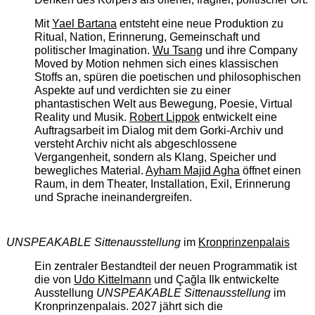
Mit
Yael Bartana
entsteht eine neue Produktion zu
Ritual, Nation, Erinnerung, Gemeinschaft und
politischer Imagination.
Wu Tsang
und ihre Company
Moved by Motion nehmen sich eines klassischen
Stoffs an, spüren die poetischen und philosophischen
Aspekte auf und verdichten sie zu einer
phantastischen Welt aus Bewegung, Poesie, Virtual
Reality und Musik.
Robert Lippok
entwickelt eine
Auftragsarbeit im Dialog mit dem Gorki-Archiv und
versteht Archiv nicht als abgeschlossene
Vergangenheit, sondern als Klang, Speicher und
bewegliches Material.
Ayham Majid Agha
öffnet einen
Raum, in dem Theater, Installation, Exil, Erinnerung
und Sprache ineinandergreifen.
UNSPEAKABLE Sittenausstellung
im
Kronprinzenpalais
Ein zentraler Bestandteil der neuen Programmatik ist
die von
Udo Kittelmann
und Çağla Ilk entwickelte
Ausstellung
UNSPEAKABLE Sittenausstellung
im
Kronprinzenpalais. 2027 jährt sich die