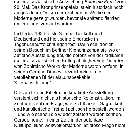
nationalsozialistische Ausstellung
Entartete Kunst
zum
90. Mal. Das Kronprinzenpalais ist ein historisch hoch
aufgeladener Ort, an dem zahlreiche Werke der
Moderne gezeigt wurden, bevor sie später diffamiert,
entfernt oder zerstört wurden.
Im Herbst 1936 reiste Samuel Beckett durch
Deutschland und hielt seine Eindrücke in
Tagebuchaufzeichnungen fest. Darin schildert er
seinen Besuch im Berliner Kronprinzenpalais, wo er
auf eine Ausstellung traf, die bereits von der radikalen
nationalsozialistischen Kulturpolitik „bereinigt“ worden
war: Zahlreiche Werke der Moderne waren entfernt. In
seinen German Diaries bezeichnete er die
verbliebenen Bilder als „unspeakable
Sittenausstellung“.
Die von Ilk und Kittelmann kuratierte Ausstellung
versteht sich nicht als historische Rekonstruktion. Im
Zentrum steht die Frage, wie Sichtbarkeit, Sagbarkeit
und künstlerische Freiheit politisch hergestellt werden
– und wie schnell sie wieder zerstört werden können.
Gerade heute, in einer Zeit, in der autoritäre
Kulturpolitiken weltweit erstarken, ist diese Frage nicht