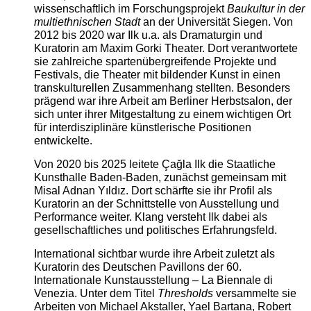
wissenschaftlich im Forschungsprojekt
Baukultur in der
multiethnischen Stadt
an der Universität Siegen. Von
2012 bis 2020 war Ilk u.a. als Dramaturgin und
Kuratorin am Maxim Gorki Theater. Dort verantwortete
sie zahlreiche spartenübergreifende Projekte und
Festivals, die Theater mit bildender Kunst in einen
transkulturellen Zusammenhang stellten. Besonders
prägend war ihre Arbeit am Berliner Herbstsalon, der
sich unter ihrer Mitgestaltung zu einem wichtigen Ort
für interdisziplinäre künstlerische Positionen
entwickelte.
Von 2020 bis 2025 leitete Çağla Ilk die Staatliche
Kunsthalle Baden-Baden, zunächst gemeinsam mit
Misal Adnan Yıldız. Dort schärfte sie ihr Profil als
Kuratorin an der Schnittstelle von Ausstellung und
Performance weiter. Klang versteht Ilk dabei als
gesellschaftliches und politisches Erfahrungsfeld.
International sichtbar wurde ihre Arbeit zuletzt als
Kuratorin des Deutschen Pavillons der 60.
Internationale Kunstausstellung – La Biennale di
Venezia. Unter dem Titel
Thresholds
versammelte sie
Arbeiten von Michael Akstaller, Yael Bartana, Robert