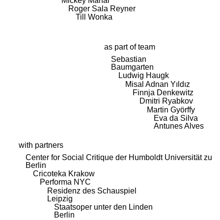
Mickey Mahar
Roger Sala Reyner
Till Wonka
as part of team
Sebastian
Baumgarten
Ludwig Haugk
Misal Adnan Yıldız
Finnja Denkewitz
Dmitri Ryabkov
Martin Györffy
Eva da Silva
Antunes Alves
with partners
Center for Social Critique der Humboldt Universität zu
Berlin
Cricoteka Krakow
Performa NYC
Residenz des Schauspiel
Leipzig
Staatsoper unter den Linden
Berlin