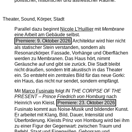
politischer, historischer und ästhetischer Räume.
Theater, Sound, Körper, Stadt
Parallel dazu beginnt
Nicole L’Huillier
mit ­
Membrane
eine Arbeit am Gebäude selbst.
Premiere: 9. Oktober 2026
Architektur wird hier nicht
als statischer Stein verstanden, sondern als
Resonanzkörper. Fassade, Vorhänge und Oberflächen
werden zu Membranen. Das Haus hört, nimmt
Geräusche auf und gibt sie zurück. Die Stadt bleibt
nicht draußen, sondern tritt akustisch in das Theater
ein. So entsteht ein zentrales Bild für das neue Gorki:
ein Haus, das nicht nur sendet, sondern empfängt.
Mit
Marco Fusinato
folgt
IN THE CORPSE OF THE
PRESENT – Prince Friedrich von Homburg
nach
Heinrich von Kleist.
Premiere: 23. Oktober 2026
Fusinato kommt aus Noise-Musik und bildender Kunst.
Er arbeitet mit Klang, Bild, Dauer, Intensität und
Überforderung. Kleists Prinz von Homburg wird bei ihm
zu einer Figur der Gegenwart: zwischen Traum und
Befehl, Staat und Eigenwillen, Gehorsam und