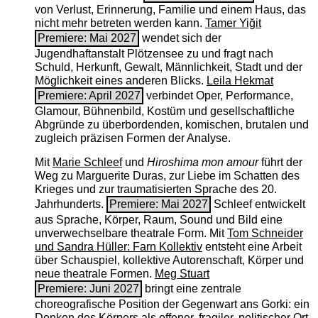
von Verlust, Erinnerung, Familie und einem Haus, das
nicht mehr betreten werden kann.
Tamer Yiğit
Premiere: Mai 2027
wendet sich der
Jugendhaftanstalt Plötzensee zu und fragt nach
Schuld, Herkunft, Gewalt, Männlichkeit, Stadt und der
Möglichkeit eines anderen Blicks.
Leila Hekmat
Premiere: April 2027
verbindet Oper, Performance,
Glamour, Bühnenbild, Kostüm und gesellschaftliche
Abgründe zu überbordenden, komischen, brutalen und
zugleich präzisen Formen der Analyse.
Mit
Marie Schleef
und
Hiroshima mon amour
führt der
Weg zu Marguerite Duras, zur Liebe im Schatten des
Krieges und zur traumatisierten Sprache des 20.
Jahrhunderts.
Premiere: Mai 2027
Schleef entwickelt
aus Sprache, Körper, Raum, Sound und Bild eine
unverwechselbare theatrale Form. Mit
Tom Schneider
und Sandra Hüller: Farn Kollektiv
entsteht eine Arbeit
über Schauspiel, kollektive Autorenschaft, Körper und
neue theatrale Formen.
Meg Stuart
Premiere: Juni 2027
bringt eine zentrale
choreografische Position der Gegenwart ans Gorki: ein
Denken des Körpers als offener, fragiler, politischer Ort.