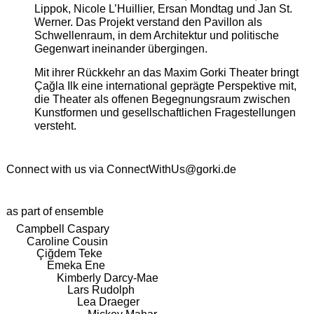
Lippok, Nicole L’Huillier, Ersan Mondtag und Jan St.
Werner. Das Projekt verstand den Pavillon als
Schwellenraum, in dem Architektur und politische
Gegenwart ineinander übergingen.
Mit ihrer Rückkehr an das Maxim Gorki Theater bringt
Çağla Ilk eine international geprägte Perspektive mit,
die Theater als offenen Begegnungsraum zwischen
Kunstformen und gesellschaftlichen Fragestellungen
versteht.
Connect with us via
ConnectWithUs@gorki.de
as part of ensemble
Campbell Caspary
Caroline Cousin
Çiğdem Teke
Emeka Ene
Kimberly Darcy-Mae
Lars Rudolph
Lea Draeger