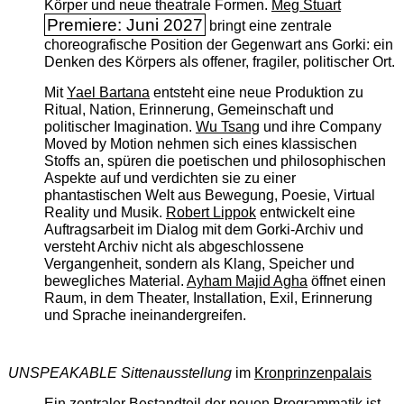
Körper und neue theatrale Formen.
Meg Stuart
Premiere: Juni 2027
bringt eine zentrale
choreografische Position der Gegenwart ans Gorki: ein
Denken des Körpers als offener, fragiler, politischer Ort.
Mit
Yael Bartana
entsteht eine neue Produktion zu
Ritual, Nation, Erinnerung, Gemeinschaft und
politischer Imagination.
Wu Tsang
und ihre Company
Moved by Motion nehmen sich eines klassischen
Stoffs an, spüren die poetischen und philosophischen
Aspekte auf und verdichten sie zu einer
phantastischen Welt aus Bewegung, Poesie, Virtual
Reality und Musik.
Robert Lippok
entwickelt eine
Auftragsarbeit im Dialog mit dem Gorki-Archiv und
versteht Archiv nicht als abgeschlossene
Vergangenheit, sondern als Klang, Speicher und
bewegliches Material.
Ayham Majid Agha
öffnet einen
Raum, in dem Theater, Installation, Exil, Erinnerung
und Sprache ineinandergreifen.
UNSPEAKABLE Sittenausstellung
im
Kronprinzenpalais
Ein zentraler Bestandteil der neuen Programmatik ist