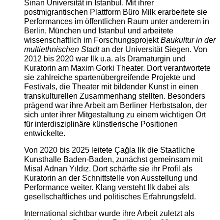
Sinan Universität in Istanbul. Mit ihrer
postmigrantischen Plattform Büro Milk erarbeitete sie
Performances im öffentlichen Raum unter anderem in
Berlin, München und Istanbul und arbeitete
wissenschaftlich im Forschungsprojekt
Baukultur in der
multiethnischen Stadt
an der Universität Siegen. Von
2012 bis 2020 war Ilk u.a. als Dramaturgin und
Kuratorin am Maxim Gorki Theater. Dort verantwortete
sie zahlreiche spartenübergreifende Projekte und
Festivals, die Theater mit bildender Kunst in einen
transkulturellen Zusammenhang stellten. Besonders
prägend war ihre Arbeit am Berliner Herbstsalon, der
sich unter ihrer Mitgestaltung zu einem wichtigen Ort
für interdisziplinäre künstlerische Positionen
entwickelte.
Von 2020 bis 2025 leitete Çağla Ilk die Staatliche
Kunsthalle Baden-Baden, zunächst gemeinsam mit
Misal Adnan Yıldız. Dort schärfte sie ihr Profil als
Kuratorin an der Schnittstelle von Ausstellung und
Performance weiter. Klang versteht Ilk dabei als
gesellschaftliches und politisches Erfahrungsfeld.
International sichtbar wurde ihre Arbeit zuletzt als