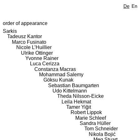
De
En
order of appearance
Sarkis
Tadeusz Kantor
Marco Fusinato
Nicole L’Huillier
Ulrike Ottinger
Yvonne Rainer
Luca Cerizza
Constanza Macras
Mohammad Salemy
Göksu Kunak
Sebastian Baumgarten
Udo Kittelmann
Theda Nilsson-Eicke
Leila Hekmat
Tamer Yiğit
Robert Lippok
Marie Schleef
Sandra Hüller
Tom Schneider
Nikola Bojić
Meg Stuart