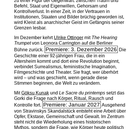
zu einer Figur der Gegenwart: zwischen Traum und
Befehl, Staat und Eigenwillen, Gehorsam und
Kontrollverlust. In einer Zeit, in der Vertrauen in
Institutionen, Staaten und Bilder brüchig geworden ist,
wird Kleist als anarchischer Geist im Gefängnis seiner
Grenzen lesbar.
Im Dezember kehrt
Ulrike Ottinger
mit
The ­Hearing
Trumpet
von Leonora Carrington auf die Berliner
Premiere: 3. Dezember 2026
Bühne zurück.
Die
Geschichte einer 92-jährigen Frau, die in ein
Altersheim kommt und dort eine Revolution beginnt,
verbindet Surrealismus, feministische Imagination,
Filmgeschichte und Theater. Sie fragt, wer überhört
wird – und was geschieht, wenn gerade diese
Stimmen beginnen, die Welt zu verändern.
Mit
Göksu Kunak
und
Le Sacre du printemps
setzt das
Gorki die Frage nach Körper, Ritual, Rausch und
Premiere: Januar 2027
Kontrolle fort.
Ausgehend
von Stravinskys Skandalstück entsteht eine Arbeit über
Opfer, Ekstase, Gemeinschaft und Gewalt. Im Zentrum
steht nicht die Wiederholung eines historischen
Mythos, sondern die Frage, wie Körper heute politisch