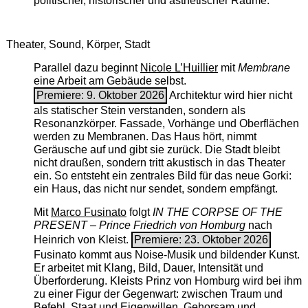
politischer, historischer und ästhetischer Räume.
Theater, Sound, Körper, Stadt
Parallel dazu beginnt
Nicole L’Huillier
mit ­
Membrane
eine Arbeit am Gebäude selbst.
Premiere: 9. Oktober 2026
Architektur wird hier nicht
als statischer Stein verstanden, sondern als
Resonanzkörper. Fassade, Vorhänge und Oberflächen
werden zu Membranen. Das Haus hört, nimmt
Geräusche auf und gibt sie zurück. Die Stadt bleibt
nicht draußen, sondern tritt akustisch in das Theater
ein. So entsteht ein zentrales Bild für das neue Gorki:
ein Haus, das nicht nur sendet, sondern empfängt.
Mit
Marco Fusinato
folgt
IN THE CORPSE OF THE
PRESENT – Prince Friedrich von Homburg
nach
Heinrich von Kleist.
Premiere: 23. Oktober 2026
Fusinato kommt aus Noise-Musik und bildender Kunst.
Er arbeitet mit Klang, Bild, Dauer, Intensität und
Überforderung. Kleists Prinz von Homburg wird bei ihm
zu einer Figur der Gegenwart: zwischen Traum und
Befehl, Staat und Eigenwillen, Gehorsam und