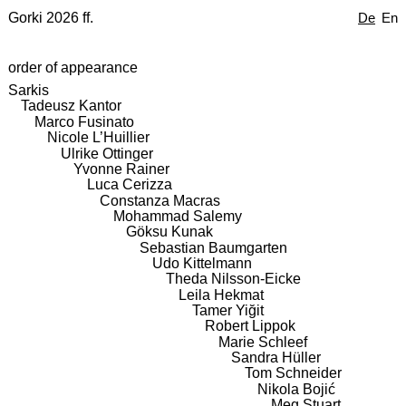
Gorki 2026 ff.
De
En
order of appearance
Sarkis
Tadeusz Kantor
Marco Fusinato
Nicole L’Huillier
Ulrike Ottinger
Yvonne Rainer
Luca Cerizza
Constanza Macras
Mohammad Salemy
Göksu Kunak
Sebastian Baumgarten
Udo Kittelmann
Theda Nilsson-Eicke
Leila Hekmat
Tamer Yiğit
Robert Lippok
Marie Schleef
Sandra Hüller
Tom Schneider
Nikola Bojić
Meg Stuart