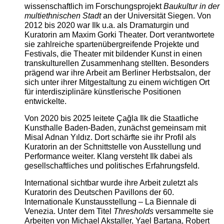
wissenschaftlich im Forschungsprojekt
Baukultur in der
multiethnischen Stadt
an der Universität Siegen. Von
2012 bis 2020 war Ilk u.a. als Dramaturgin und
Kuratorin am Maxim Gorki Theater. Dort verantwortete
sie zahlreiche spartenübergreifende Projekte und
Festivals, die Theater mit bildender Kunst in einen
transkulturellen Zusammenhang stellten. Besonders
prägend war ihre Arbeit am Berliner Herbstsalon, der
sich unter ihrer Mitgestaltung zu einem wichtigen Ort
für interdisziplinäre künstlerische Positionen
entwickelte.
Von 2020 bis 2025 leitete Çağla Ilk die Staatliche
Kunsthalle Baden-Baden, zunächst gemeinsam mit
Misal Adnan Yıldız. Dort schärfte sie ihr Profil als
Kuratorin an der Schnittstelle von Ausstellung und
Performance weiter. Klang versteht Ilk dabei als
gesellschaftliches und politisches Erfahrungsfeld.
International sichtbar wurde ihre Arbeit zuletzt als
Kuratorin des Deutschen Pavillons der 60.
Internationale Kunstausstellung – La Biennale di
Venezia. Unter dem Titel
Thresholds
versammelte sie
Arbeiten von Michael Akstaller, Yael Bartana, Robert