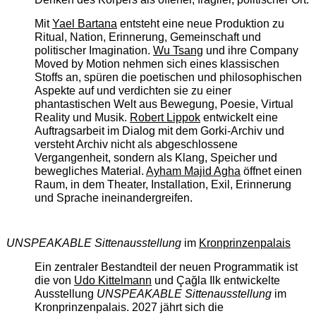
Mit
Yael Bartana
entsteht eine neue Produktion zu
Ritual, Nation, Erinnerung, Gemeinschaft und
politischer Imagination.
Wu Tsang
und ihre Company
Moved by Motion nehmen sich eines klassischen
Stoffs an, spüren die poetischen und philosophischen
Aspekte auf und verdichten sie zu einer
phantastischen Welt aus Bewegung, Poesie, Virtual
Reality und Musik.
Robert Lippok
entwickelt eine
Auftragsarbeit im Dialog mit dem Gorki-Archiv und
versteht Archiv nicht als abgeschlossene
Vergangenheit, sondern als Klang, Speicher und
bewegliches Material.
Ayham Majid Agha
öffnet einen
Raum, in dem Theater, Installation, Exil, Erinnerung
und Sprache ineinandergreifen.
UNSPEAKABLE Sittenausstellung
im
Kronprinzenpalais
Ein zentraler Bestandteil der neuen Programmatik ist
die von
Udo Kittelmann
und Çağla Ilk entwickelte
Ausstellung
UNSPEAKABLE Sittenausstellung
im
Kronprinzenpalais. 2027 jährt sich die