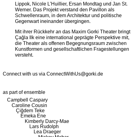
Lippok, Nicole L’Huillier, Ersan Mondtag und Jan St.
Werner. Das Projekt verstand den Pavillon als
Schwellenraum, in dem Architektur und politische
Gegenwart ineinander übergingen.
Mit ihrer Rückkehr an das Maxim Gorki Theater bringt
Çağla Ilk eine international geprägte Perspektive mit,
die Theater als offenen Begegnungsraum zwischen
Kunstformen und gesellschaftlichen Fragestellungen
versteht.
Connect with us via
ConnectWithUs@gorki.de
as part of ensemble
Campbell Caspary
Caroline Cousin
Çiğdem Teke
Emeka Ene
Kimberly Darcy-Mae
Lars Rudolph
Lea Draeger