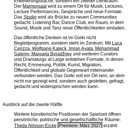
Erweiterungsfläche, sondern ein zweiter Denkraum.
Der
Marmorsaal
wird zu einem Ort für Musik, Lectures,
Lecture Performances, Gespräche und neue Formate.
Das
Studio
wird als Brücke zu neuen Communities
gedacht: Listening Bar, Dance Club, ein Raum, in dem
Sound, Musik und Tanz neue Öffentlichkeiten einladen.
Das öffentliche Denken ist im Gorki nicht
Begleitprogramm, sondern steht im Zentrum. Mit
Luca
Cerizza, Wolfgang Kaleck, Imran Ayata, Mohammad
Salemy, Manuela Bojadžijev
und weiteren Curators
und Dramaturgs at Large entstehen Formate, in denen
Recht, Erinnerung, Politik, Kunst, Migration,
Öffentlichkeit und globale Gegenwart miteinander
verbunden werden. Das Gorki soll ein Ort sein, an dem
nicht nur gezeigt wird, sondern auch gestritten, gefragt,
gedacht und widersprochen werden kann.
Ausblick auf die zweite Hälfte
Weitere künstlerische Positionen der Spielzeit öffnen
persönliche, politische und gesellschaftliche Räume:
Theda Nilsson-Eicke
Premiere: März 2027
erzählt