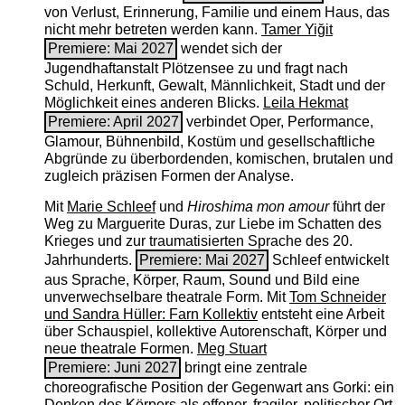
von Verlust, Erinnerung, Familie und einem Haus, das
nicht mehr betreten werden kann.
Tamer Yiğit
Premiere: Mai 2027
wendet sich der
Jugendhaftanstalt Plötzensee zu und fragt nach
Schuld, Herkunft, Gewalt, Männlichkeit, Stadt und der
Möglichkeit eines anderen Blicks.
Leila Hekmat
Premiere: April 2027
verbindet Oper, Performance,
Glamour, Bühnenbild, Kostüm und gesellschaftliche
Abgründe zu überbordenden, komischen, brutalen und
zugleich präzisen Formen der Analyse.
Mit
Marie Schleef
und
Hiroshima mon amour
führt der
Weg zu Marguerite Duras, zur Liebe im Schatten des
Krieges und zur traumatisierten Sprache des 20.
Jahrhunderts.
Premiere: Mai 2027
Schleef entwickelt
aus Sprache, Körper, Raum, Sound und Bild eine
unverwechselbare theatrale Form. Mit
Tom Schneider
und Sandra Hüller: Farn Kollektiv
entsteht eine Arbeit
über Schauspiel, kollektive Autorenschaft, Körper und
neue theatrale Formen.
Meg Stuart
Premiere: Juni 2027
bringt eine zentrale
choreografische Position der Gegenwart ans Gorki: ein
Denken des Körpers als offener, fragiler, politischer Ort.