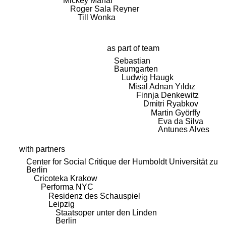
Mickey Mahar
Roger Sala Reyner
Till Wonka
as part of team
Sebastian
Baumgarten
Ludwig Haugk
Misal Adnan Yıldız
Finnja Denkewitz
Dmitri Ryabkov
Martin Györffy
Eva da Silva
Antunes Alves
with partners
Center for Social Critique der Humboldt Universität zu
Berlin
Cricoteka Krakow
Performa NYC
Residenz des Schauspiel
Leipzig
Staatsoper unter den Linden
Berlin