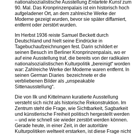
nationalsozialistische Ausstellung
Entartete Kunst
zum
90. Mal. Das Kronprinzenpalais ist ein historisch hoch
aufgeladener Ort, an dem zahlreiche Werke der
Moderne gezeigt wurden, bevor sie später diffamiert,
entfernt oder zerstört wurden.
Im Herbst 1936 reiste Samuel Beckett durch
Deutschland und hielt seine Eindrücke in
Tagebuchaufzeichnungen fest. Darin schildert er
seinen Besuch im Berliner Kronprinzenpalais, wo er
auf eine Ausstellung traf, die bereits von der radikalen
nationalsozialistischen Kulturpolitik „bereinigt“ worden
war: Zahlreiche Werke der Moderne waren entfernt. In
seinen German Diaries bezeichnete er die
verbliebenen Bilder als „unspeakable
Sittenausstellung“.
Die von Ilk und Kittelmann kuratierte Ausstellung
versteht sich nicht als historische Rekonstruktion. Im
Zentrum steht die Frage, wie Sichtbarkeit, Sagbarkeit
und künstlerische Freiheit politisch hergestellt werden
– und wie schnell sie wieder zerstört werden können.
Gerade heute, in einer Zeit, in der autoritäre
Kulturpolitiken weltweit erstarken, ist diese Frage nicht