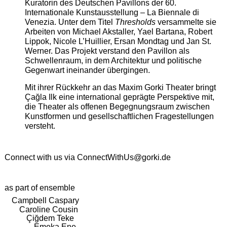
Kuratorin des Deutschen Pavillons der 60.
Internationale Kunstausstellung – La Biennale di
Venezia. Unter dem Titel
Thresholds
versammelte sie
Arbeiten von Michael Akstaller, Yael Bartana, Robert
Lippok, Nicole L’Huillier, Ersan Mondtag und Jan St.
Werner. Das Projekt verstand den Pavillon als
Schwellenraum, in dem Architektur und politische
Gegenwart ineinander übergingen.
Mit ihrer Rückkehr an das Maxim Gorki Theater bringt
Çağla Ilk eine international geprägte Perspektive mit,
die Theater als offenen Begegnungsraum zwischen
Kunstformen und gesellschaftlichen Fragestellungen
versteht.
Connect with us via
ConnectWithUs@gorki.de
as part of ensemble
Campbell Caspary
Caroline Cousin
Çiğdem Teke
Emeka Ene