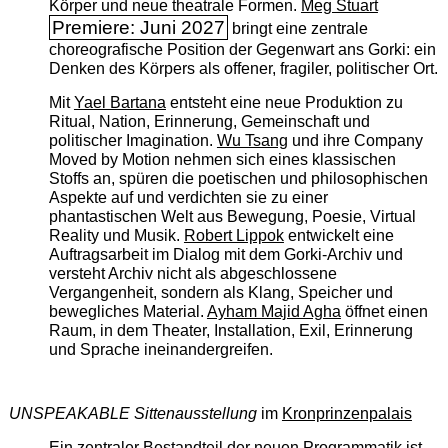
Körper und neue theatrale Formen.
Meg Stuart
Premiere: Juni 2027
bringt eine zentrale
choreografische Position der Gegenwart ans Gorki: ein
Denken des Körpers als offener, fragiler, politischer Ort.
Mit
Yael Bartana
entsteht eine neue Produktion zu
Ritual, Nation, Erinnerung, Gemeinschaft und
politischer Imagination.
Wu Tsang
und ihre Company
Moved by Motion nehmen sich eines klassischen
Stoffs an, spüren die poetischen und philosophischen
Aspekte auf und verdichten sie zu einer
phantastischen Welt aus Bewegung, Poesie, Virtual
Reality und Musik.
Robert Lippok
entwickelt eine
Auftragsarbeit im Dialog mit dem Gorki-Archiv und
versteht Archiv nicht als abgeschlossene
Vergangenheit, sondern als Klang, Speicher und
bewegliches Material.
Ayham Majid Agha
öffnet einen
Raum, in dem Theater, Installation, Exil, Erinnerung
und Sprache ineinandergreifen.
UNSPEAKABLE Sittenausstellung
im
Kronprinzenpalais
Ein zentraler Bestandteil der neuen Programmatik ist