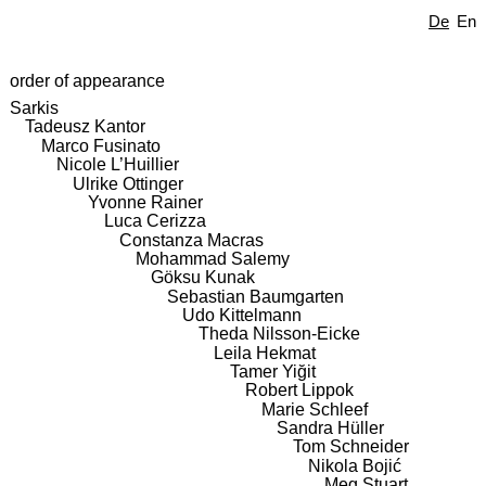
De
En
order of appearance
Sarkis
Tadeusz Kantor
Marco Fusinato
Nicole L’Huillier
Ulrike Ottinger
Yvonne Rainer
Luca Cerizza
Constanza Macras
Mohammad Salemy
Göksu Kunak
Sebastian Baumgarten
Udo Kittelmann
Theda Nilsson-Eicke
Leila Hekmat
Tamer Yiğit
Robert Lippok
Marie Schleef
Sandra Hüller
Tom Schneider
Nikola Bojić
Meg Stuart