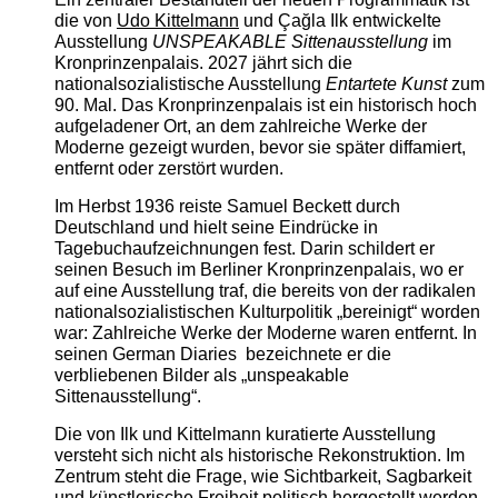
die von
Udo Kittelmann
und Çağla Ilk entwickelte
Ausstellung
UNSPEAKABLE Sittenausstellung
im
Kronprinzenpalais. 2027 jährt sich die
nationalsozialistische Ausstellung
Entartete Kunst
zum
90. Mal. Das Kronprinzenpalais ist ein historisch hoch
aufgeladener Ort, an dem zahlreiche Werke der
Moderne gezeigt wurden, bevor sie später diffamiert,
entfernt oder zerstört wurden.
Im Herbst 1936 reiste Samuel Beckett durch
Deutschland und hielt seine Eindrücke in
Tagebuchaufzeichnungen fest. Darin schildert er
seinen Besuch im Berliner Kronprinzenpalais, wo er
auf eine Ausstellung traf, die bereits von der radikalen
nationalsozialistischen Kulturpolitik „bereinigt“ worden
war: Zahlreiche Werke der Moderne waren entfernt. In
seinen German Diaries bezeichnete er die
verbliebenen Bilder als „unspeakable
Sittenausstellung“.
Die von Ilk und Kittelmann kuratierte Ausstellung
versteht sich nicht als historische Rekonstruktion. Im
Zentrum steht die Frage, wie Sichtbarkeit, Sagbarkeit
und künstlerische Freiheit politisch hergestellt werden