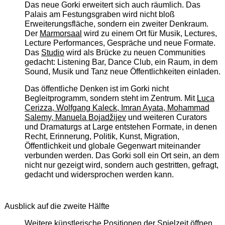
Das neue Gorki erweitert sich auch räumlich. Das
Palais am Festungsgraben wird nicht bloß
Erweiterungsfläche, sondern ein zweiter Denkraum.
Der
Marmorsaal
wird zu einem Ort für Musik, Lectures,
Lecture Performances, Gespräche und neue Formate.
Das
Studio
wird als Brücke zu neuen Communities
gedacht: Listening Bar, Dance Club, ein Raum, in dem
Sound, Musik und Tanz neue Öffentlichkeiten einladen.
Das öffentliche Denken ist im Gorki nicht
Begleitprogramm, sondern steht im Zentrum. Mit
Luca
Cerizza, Wolfgang Kaleck, Imran Ayata, Mohammad
Salemy, Manuela Bojadžijev
und weiteren Curators
und Dramaturgs at Large entstehen Formate, in denen
Recht, Erinnerung, Politik, Kunst, Migration,
Öffentlichkeit und globale Gegenwart miteinander
verbunden werden. Das Gorki soll ein Ort sein, an dem
nicht nur gezeigt wird, sondern auch gestritten, gefragt,
gedacht und widersprochen werden kann.
Ausblick auf die zweite Hälfte
Weitere künstlerische Positionen der Spielzeit öffnen