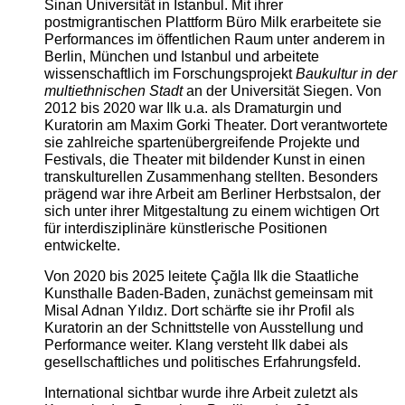
Sinan Universität in Istanbul. Mit ihrer
postmigrantischen Plattform Büro Milk erarbeitete sie
Performances im öffentlichen Raum unter anderem in
Berlin, München und Istanbul und arbeitete
wissenschaftlich im Forschungsprojekt
Baukultur in der
multiethnischen Stadt
an der Universität Siegen. Von
2012 bis 2020 war Ilk u.a. als Dramaturgin und
Kuratorin am Maxim Gorki Theater. Dort verantwortete
sie zahlreiche spartenübergreifende Projekte und
Festivals, die Theater mit bildender Kunst in einen
transkulturellen Zusammenhang stellten. Besonders
prägend war ihre Arbeit am Berliner Herbstsalon, der
sich unter ihrer Mitgestaltung zu einem wichtigen Ort
für interdisziplinäre künstlerische Positionen
entwickelte.
Von 2020 bis 2025 leitete Çağla Ilk die Staatliche
Kunsthalle Baden-Baden, zunächst gemeinsam mit
Misal Adnan Yıldız. Dort schärfte sie ihr Profil als
Kuratorin an der Schnittstelle von Ausstellung und
Performance weiter. Klang versteht Ilk dabei als
gesellschaftliches und politisches Erfahrungsfeld.
International sichtbar wurde ihre Arbeit zuletzt als