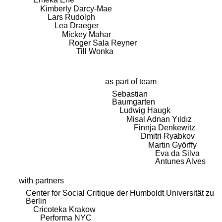
Kimberly Darcy-Mae
Lars Rudolph
Lea Draeger
Mickey Mahar
Roger Sala Reyner
Till Wonka
as part of team
Sebastian
Baumgarten
Ludwig Haugk
Misal Adnan Yıldız
Finnja Denkewitz
Dmitri Ryabkov
Martin Györffy
Eva da Silva
Antunes Alves
with partners
Center for Social Critique der Humboldt Universität zu
Berlin
Cricoteka Krakow
Performa NYC