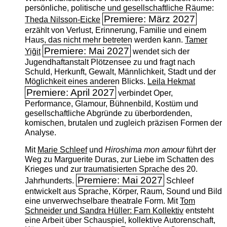
persönliche, politische und gesellschaftliche Räume:
Premiere: März 2027
Theda Nilsson-Eicke
erzählt von Verlust, Erinnerung, Familie und einem
Haus, das nicht mehr betreten werden kann.
Tamer
Premiere: Mai 2027
Yiğit
wendet sich der
Jugendhaftanstalt Plötzensee zu und fragt nach
Schuld, Herkunft, Gewalt, Männlichkeit, Stadt und der
Möglichkeit eines anderen Blicks.
Leila Hekmat
Premiere: April 2027
verbindet Oper,
Performance, Glamour, Bühnenbild, Kostüm und
gesellschaftliche Abgründe zu überbordenden,
komischen, brutalen und zugleich präzisen Formen der
Analyse.
Mit
Marie Schleef
und
Hiroshima mon amour
führt der
Weg zu Marguerite Duras, zur Liebe im Schatten des
Krieges und zur traumatisierten Sprache des 20.
Premiere: Mai 2027
Jahrhunderts.
Schleef
entwickelt aus Sprache, Körper, Raum, Sound und Bild
eine unverwechselbare theatrale Form. Mit
Tom
Schneider und Sandra Hüller: Farn Kollektiv
entsteht
eine Arbeit über Schauspiel, kollektive Autorenschaft,