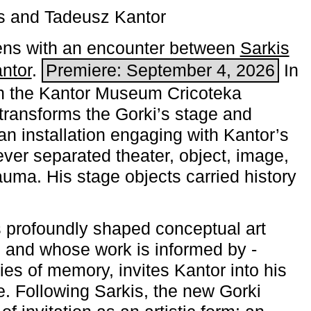
s and Tadeusz Kantor
ns with an encounter between
Sarkis
ntor
.
Premiere: September 4, 2026
In
h the ­Kantor Museum Cricoteka
transforms the Gorki’s stage and
an installation engaging with Kantor’s
ever separated theater, object, image,
uma. His stage objects carried history
 profoundly shaped conceptual art
 and whose work is informed by ­
ies of memory, invites Kantor into his
e. Following Sarkis, the new Gorki