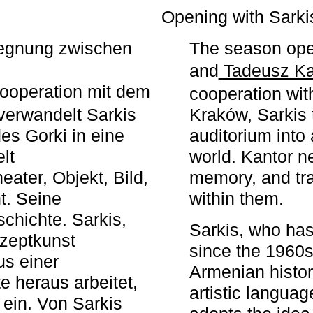
r
Opening with Sarki
egegnung zwischen
The season ope
and
Tadeusz Ka
ooperation mit dem
cooperation wit
erwandelt Sarkis
Kraków, Sarkis 
s Gorki in eine
auditorium into 
elt
world. Kantor n
ater, Objekt, Bild,
memory, and tra
t. Seine
within them.
chichte. Sarkis,
Sarkis, who has
nzeptkunst
since the 1960s
us einer
Armenian histor
e heraus arbeitet,
artistic languag
 ein. Von Sarkis