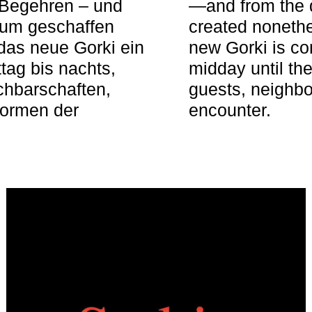
 Begehren – und
—and from the q
aum geschaffen
created nonethel
das neue Gorki ein
new Gorki is c
tag bis nachts,
midday until the
achbarschaften,
guests, neighbo
Formen der
encounter.