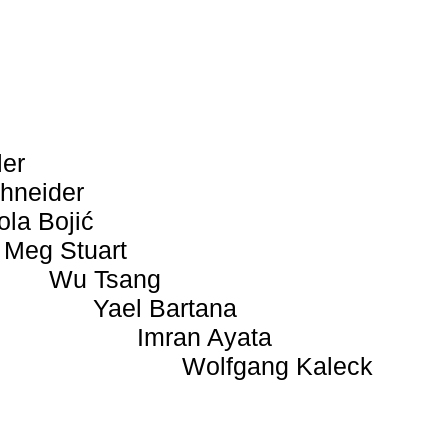
ler
hneider
ola Bojić
Meg Stuart
Wu Tsang
Yael Bartana
Imran Ayata
Wolfgang Kaleck