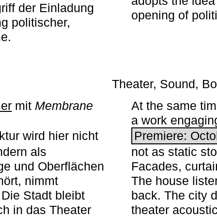
adopts the idea 
iff der Einladung
opening of polit
g politischer,
me.
Theater, Sound, Bo
ier
mit ­
Membrane
At the same ti
a work engaging 
tur wird hier nicht
Premiere: Octo
ndern als
not as static st
ge und Oberflächen
Facades, curta
ört, nimmt
The house liste
Die Stadt bleibt
back. The city 
sch in das Theater
theater acoustic