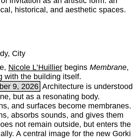
of invitation as an artistic form: an
ical, historical, and aesthetic spaces.
dy, City
me,
Nicole L’Huillier
begins ­
Membrane
,
with the building itself.
ber 9, 2026
Architecture is understood
one, but as a resonating body.
ins, and surfaces become membranes.
ns, absorbs sounds, and gives them
does not remain outside, but enters the
ally. A central image for the new Gorki