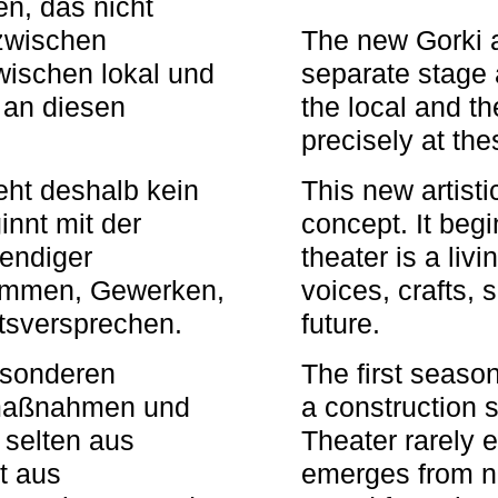
n, das nicht
zwischen
The new Gorki 
wischen lokal und
separate stage 
u an diesen
the local and th
precisely at th
eht deshalb kein
This new artisti
nnt mit der
concept. It begi
bendiger
theater is a li
timmen, Gewerken,
voices, crafts,
tsversprechen.
future.
besonderen
The first seaso
rmaßnahmen und
a construction s
 selten aus
Theater rarely 
t aus
emerges from ne