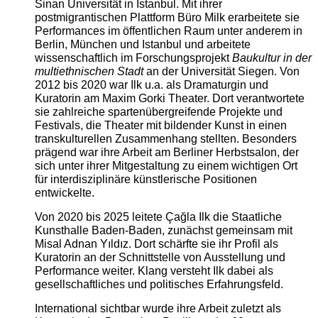
Sinan Universität in Istanbul. Mit ihrer
postmigrantischen Plattform Büro Milk erarbeitete sie
Performances im öffentlichen Raum unter anderem in
Berlin, München und Istanbul und arbeitete
wissenschaftlich im Forschungsprojekt
Baukultur in der
multiethnischen Stadt
an der Universität Siegen. Von
2012 bis 2020 war Ilk u.a. als Dramaturgin und
Kuratorin am Maxim Gorki Theater. Dort verantwortete
sie zahlreiche spartenübergreifende Projekte und
Festivals, die Theater mit bildender Kunst in einen
transkulturellen Zusammenhang stellten. Besonders
prägend war ihre Arbeit am Berliner Herbstsalon, der
sich unter ihrer Mitgestaltung zu einem wichtigen Ort
für interdisziplinäre künstlerische Positionen
entwickelte.
Von 2020 bis 2025 leitete Çağla Ilk die Staatliche
Kunsthalle Baden-Baden, zunächst gemeinsam mit
Misal Adnan Yıldız. Dort schärfte sie ihr Profil als
Kuratorin an der Schnittstelle von Ausstellung und
Performance weiter. Klang versteht Ilk dabei als
gesellschaftliches und politisches Erfahrungsfeld.
International sichtbar wurde ihre Arbeit zuletzt als