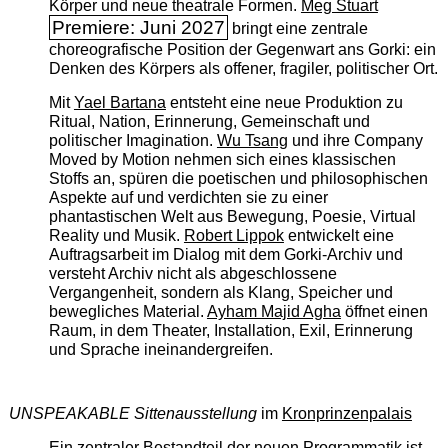
Körper und neue theatrale Formen.
Meg Stuart
Premiere: Juni 2027
bringt eine zentrale
choreografische Position der Gegenwart ans Gorki: ein
Denken des Körpers als offener, fragiler, politischer Ort.
Mit
Yael Bartana
entsteht eine neue Produktion zu
Ritual, Nation, Erinnerung, Gemeinschaft und
politischer Imagination.
Wu Tsang
und ihre Company
Moved by Motion nehmen sich eines klassischen
Stoffs an, spüren die poetischen und philosophischen
Aspekte auf und verdichten sie zu einer
phantastischen Welt aus Bewegung, Poesie, Virtual
Reality und Musik.
Robert Lippok
entwickelt eine
Auftragsarbeit im Dialog mit dem Gorki-Archiv und
versteht Archiv nicht als abgeschlossene
Vergangenheit, sondern als Klang, Speicher und
bewegliches Material.
Ayham Majid Agha
öffnet einen
Raum, in dem Theater, Installation, Exil, Erinnerung
und Sprache ineinandergreifen.
UNSPEAKABLE Sittenausstellung
im
Kronprinzenpalais
Ein zentraler Bestandteil der neuen Programmatik ist