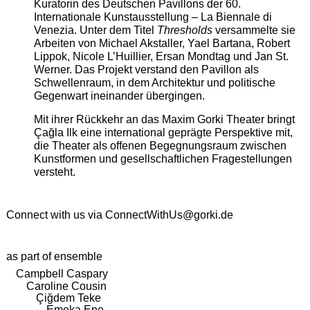
Kuratorin des Deutschen Pavillons der 60.
Internationale Kunstausstellung – La Biennale di
Venezia. Unter dem Titel
Thresholds
versammelte sie
Arbeiten von Michael Akstaller, Yael Bartana, Robert
Lippok, Nicole L’Huillier, Ersan Mondtag und Jan St.
Werner. Das Projekt verstand den Pavillon als
Schwellenraum, in dem Architektur und politische
Gegenwart ineinander übergingen.
Mit ihrer Rückkehr an das Maxim Gorki Theater bringt
Çağla Ilk eine international geprägte Perspektive mit,
die Theater als offenen Begegnungsraum zwischen
Kunstformen und gesellschaftlichen Fragestellungen
versteht.
Connect with us via
ConnectWithUs@gorki.de
as part of ensemble
Campbell Caspary
Caroline Cousin
Çiğdem Teke
Emeka Ene