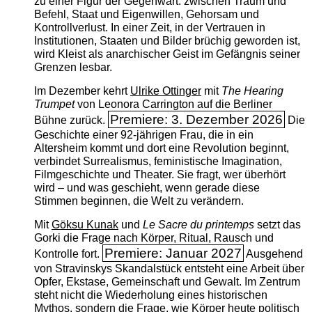
zu einer Figur der Gegenwart: zwischen Traum und
Befehl, Staat und Eigenwillen, Gehorsam und
Kontrollverlust. In einer Zeit, in der Vertrauen in
Institutionen, Staaten und Bilder brüchig geworden ist,
wird Kleist als anarchischer Geist im Gefängnis seiner
Grenzen lesbar.
Im Dezember kehrt
Ulrike Ottinger
mit
The ­Hearing
Trumpet
von Leonora Carrington auf die Berliner
Premiere: 3. Dezember 2026
Bühne zurück.
Die
Geschichte einer 92-jährigen Frau, die in ein
Altersheim kommt und dort eine Revolution beginnt,
verbindet Surrealismus, feministische Imagination,
Filmgeschichte und Theater. Sie fragt, wer überhört
wird – und was geschieht, wenn gerade diese
Stimmen beginnen, die Welt zu verändern.
Mit
Göksu Kunak
und
Le Sacre du printemps
setzt das
Gorki die Frage nach Körper, Ritual, Rausch und
Premiere: Januar 2027
Kontrolle fort.
Ausgehend
von Stravinskys Skandalstück entsteht eine Arbeit über
Opfer, Ekstase, Gemeinschaft und Gewalt. Im Zentrum
steht nicht die Wiederholung eines historischen
Mythos, sondern die Frage, wie Körper heute politisch