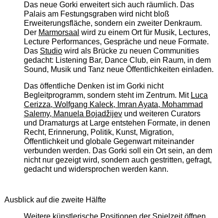
Das neue Gorki erweitert sich auch räumlich. Das
Palais am Festungsgraben wird nicht bloß
Erweiterungsfläche, sondern ein zweiter Denkraum.
Der
Marmorsaal
wird zu einem Ort für Musik, Lectures,
Lecture Performances, Gespräche und neue Formate.
Das
Studio
wird als Brücke zu neuen Communities
gedacht: Listening Bar, Dance Club, ein Raum, in dem
Sound, Musik und Tanz neue Öffentlichkeiten einladen.
Das öffentliche Denken ist im Gorki nicht
Begleitprogramm, sondern steht im Zentrum. Mit
Luca
Cerizza, Wolfgang Kaleck, Imran Ayata, Mohammad
Salemy, Manuela Bojadžijev
und weiteren Curators
und Dramaturgs at Large entstehen Formate, in denen
Recht, Erinnerung, Politik, Kunst, Migration,
Öffentlichkeit und globale Gegenwart miteinander
verbunden werden. Das Gorki soll ein Ort sein, an dem
nicht nur gezeigt wird, sondern auch gestritten, gefragt,
gedacht und widersprochen werden kann.
Ausblick auf die zweite Hälfte
Weitere künstlerische Positionen der Spielzeit öffnen