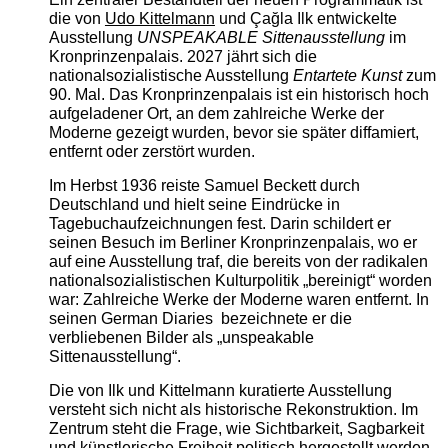
die von
Udo Kittelmann
und Çağla Ilk entwickelte
Ausstellung
UNSPEAKABLE Sittenausstellung
im
Kronprinzenpalais. 2027 jährt sich die
nationalsozialistische Ausstellung
Entartete Kunst
zum
90. Mal. Das Kronprinzenpalais ist ein historisch hoch
aufgeladener Ort, an dem zahlreiche Werke der
Moderne gezeigt wurden, bevor sie später diffamiert,
entfernt oder zerstört wurden.
Im Herbst 1936 reiste Samuel Beckett durch
Deutschland und hielt seine Eindrücke in
Tagebuchaufzeichnungen fest. Darin schildert er
seinen Besuch im Berliner Kronprinzenpalais, wo er
auf eine Ausstellung traf, die bereits von der radikalen
nationalsozialistischen Kulturpolitik „bereinigt“ worden
war: Zahlreiche Werke der Moderne waren entfernt. In
seinen German Diaries bezeichnete er die
verbliebenen Bilder als „unspeakable
Sittenausstellung“.
Die von Ilk und Kittelmann kuratierte Ausstellung
versteht sich nicht als historische Rekonstruktion. Im
Zentrum steht die Frage, wie Sichtbarkeit, Sagbarkeit
und künstlerische Freiheit politisch hergestellt werden