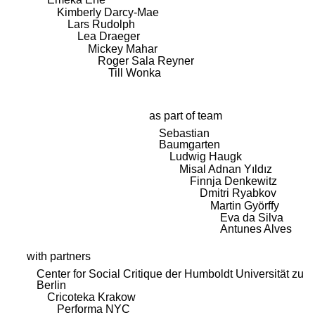
Kimberly Darcy-Mae
Lars Rudolph
Lea Draeger
Mickey Mahar
Roger Sala Reyner
Till Wonka
as part of team
Sebastian
Baumgarten
Ludwig Haugk
Misal Adnan Yıldız
Finnja Denkewitz
Dmitri Ryabkov
Martin Györffy
Eva da Silva
Antunes Alves
with partners
Center for Social Critique der Humboldt Universität zu
Berlin
Cricoteka Krakow
Performa NYC