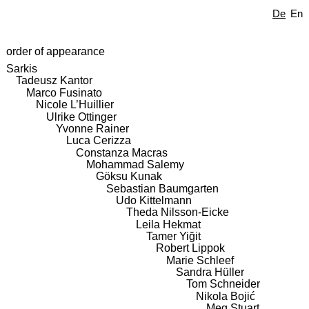
De
En
order of appearance
Sarkis
Tadeusz Kantor
Marco Fusinato
Nicole L’Huillier
Ulrike Ottinger
Yvonne Rainer
Luca Cerizza
Constanza Macras
Mohammad Salemy
Göksu Kunak
Sebastian Baumgarten
Udo Kittelmann
Theda Nilsson-Eicke
Leila Hekmat
Tamer Yiğit
Robert Lippok
Marie Schleef
Sandra Hüller
Tom Schneider
Nikola Bojić
Meg Stuart