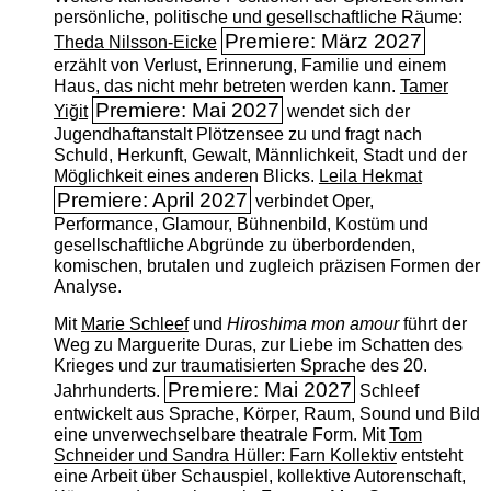
persönliche, politische und gesellschaftliche Räume:
Premiere: März 2027
Theda Nilsson-Eicke
erzählt von Verlust, Erinnerung, Familie und einem
Haus, das nicht mehr betreten werden kann.
Tamer
Premiere: Mai 2027
Yiğit
wendet sich der
Jugendhaftanstalt Plötzensee zu und fragt nach
Schuld, Herkunft, Gewalt, Männlichkeit, Stadt und der
Möglichkeit eines anderen Blicks.
Leila Hekmat
Premiere: April 2027
verbindet Oper,
Performance, Glamour, Bühnenbild, Kostüm und
gesellschaftliche Abgründe zu überbordenden,
komischen, brutalen und zugleich präzisen Formen der
Analyse.
Mit
Marie Schleef
und
Hiroshima mon amour
führt der
Weg zu Marguerite Duras, zur Liebe im Schatten des
Krieges und zur traumatisierten Sprache des 20.
Premiere: Mai 2027
Jahrhunderts.
Schleef
entwickelt aus Sprache, Körper, Raum, Sound und Bild
eine unverwechselbare theatrale Form. Mit
Tom
Schneider und Sandra Hüller: Farn Kollektiv
entsteht
eine Arbeit über Schauspiel, kollektive Autorenschaft,