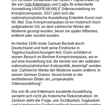
die von
Udo Kittelmann
und Çağla Ilk entwickelte
Ausstellung
UNSPEAKABLE Sittenausstellung
im
Kronprinzenpalais. 2027 jährt sich die
nationalsozialistische Ausstellung
Entartete Kunst
zum
90. Mal. Das Kronprinzenpalais ist ein historisch hoch
aufgeladener Ort, an dem zahlreiche Werke der
Moderne gezeigt wurden, bevor sie später diffamiert,
entfernt oder zerstört wurden.
Im Herbst 1936 reiste Samuel Beckett durch
Deutschland und hielt seine Eindrücke in
Tagebuchaufzeichnungen fest. Darin schildert er
seinen Besuch im Berliner Kronprinzenpalais, wo er
auf eine Ausstellung traf, die bereits von der radikalen
nationalsozialistischen Kulturpolitik „bereinigt“ worden
war: Zahlreiche Werke der Moderne waren entfernt. In
seinen German Diaries bezeichnete er die
verbliebenen Bilder als „unspeakable
Sittenausstellung“.
Die von Ilk und Kittelmann kuratierte Ausstellung
versteht sich nicht als historische Rekonstruktion. Im
Zentrum steht die Frage, wie Sichtbarkeit, Sagbarkeit
und künstlerische Freiheit politisch hergestellt werden