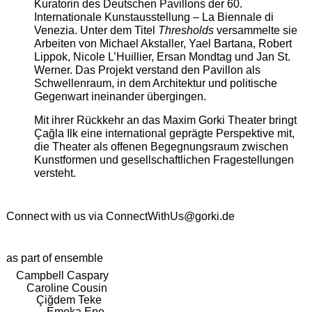
Kuratorin des Deutschen Pavillons der 60.
Internationale Kunstausstellung – La Biennale di
Venezia. Unter dem Titel
Thresholds
versammelte sie
Arbeiten von Michael Akstaller, Yael Bartana, Robert
Lippok, Nicole L’Huillier, Ersan Mondtag und Jan St.
Werner. Das Projekt verstand den Pavillon als
Schwellenraum, in dem Architektur und politische
Gegenwart ineinander übergingen.
Mit ihrer Rückkehr an das Maxim Gorki Theater bringt
Çağla Ilk eine international geprägte Perspektive mit,
die Theater als offenen Begegnungsraum zwischen
Kunstformen und gesellschaftlichen Fragestellungen
versteht.
Connect with us via
ConnectWithUs@gorki.de
as part of ensemble
Campbell Caspary
Caroline Cousin
Çiğdem Teke
Emeka Ene