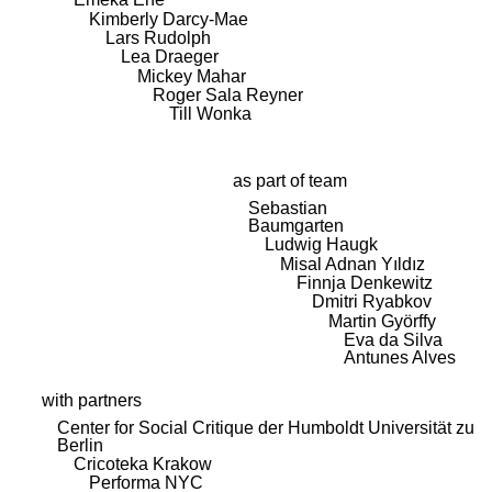
Kimberly Darcy-Mae
Lars Rudolph
Lea Draeger
Mickey Mahar
Roger Sala Reyner
Till Wonka
as part of team
Sebastian
Baumgarten
Ludwig Haugk
Misal Adnan Yıldız
Finnja Denkewitz
Dmitri Ryabkov
Martin Györffy
Eva da Silva
Antunes Alves
with partners
Center for Social Critique der Humboldt Universität zu
Berlin
Cricoteka Krakow
Performa NYC