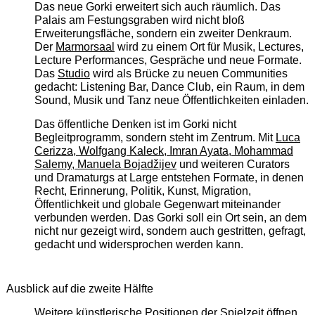
Das neue Gorki erweitert sich auch räumlich. Das
Palais am Festungsgraben wird nicht bloß
Erweiterungsfläche, sondern ein zweiter Denkraum.
Der
Marmorsaal
wird zu einem Ort für Musik, Lectures,
Lecture Performances, Gespräche und neue Formate.
Das
Studio
wird als Brücke zu neuen Communities
gedacht: Listening Bar, Dance Club, ein Raum, in dem
Sound, Musik und Tanz neue Öffentlichkeiten einladen.
Das öffentliche Denken ist im Gorki nicht
Begleitprogramm, sondern steht im Zentrum. Mit
Luca
Cerizza, Wolfgang Kaleck, Imran Ayata, Mohammad
Salemy, Manuela Bojadžijev
und weiteren Curators
und Dramaturgs at Large entstehen Formate, in denen
Recht, Erinnerung, Politik, Kunst, Migration,
Öffentlichkeit und globale Gegenwart miteinander
verbunden werden. Das Gorki soll ein Ort sein, an dem
nicht nur gezeigt wird, sondern auch gestritten, gefragt,
gedacht und widersprochen werden kann.
Ausblick auf die zweite Hälfte
Weitere künstlerische Positionen der Spielzeit öffnen