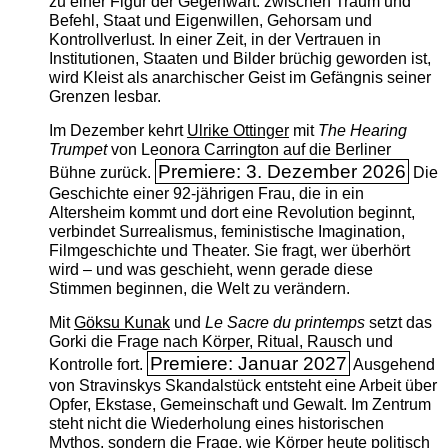
zu einer Figur der Gegenwart: zwischen Traum und
Befehl, Staat und Eigenwillen, Gehorsam und
Kontrollverlust. In einer Zeit, in der Vertrauen in
Institutionen, Staaten und Bilder brüchig geworden ist,
wird Kleist als anarchischer Geist im Gefängnis seiner
Grenzen lesbar.
Im Dezember kehrt
Ulrike Ottinger
mit
The ­Hearing
Trumpet
von Leonora Carrington auf die Berliner
Premiere: 3. Dezember 2026
Bühne zurück.
Die
Geschichte einer 92-jährigen Frau, die in ein
Altersheim kommt und dort eine Revolution beginnt,
verbindet Surrealismus, feministische Imagination,
Filmgeschichte und Theater. Sie fragt, wer überhört
wird – und was geschieht, wenn gerade diese
Stimmen beginnen, die Welt zu verändern.
Mit
Göksu Kunak
und
Le Sacre du printemps
setzt das
Gorki die Frage nach Körper, Ritual, Rausch und
Premiere: Januar 2027
Kontrolle fort.
Ausgehend
von Stravinskys Skandalstück entsteht eine Arbeit über
Opfer, Ekstase, Gemeinschaft und Gewalt. Im Zentrum
steht nicht die Wiederholung eines historischen
Mythos, sondern die Frage, wie Körper heute politisch