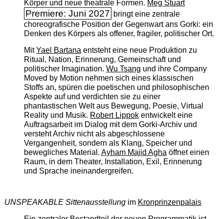
Körper und neue theatrale Formen.
Meg Stuart
Premiere: Juni 2027
bringt eine zentrale
choreografische Position der Gegenwart ans Gorki: ein
Denken des Körpers als offener, fragiler, politischer Ort.
Mit
Yael Bartana
entsteht eine neue Produktion zu
Ritual, Nation, Erinnerung, Gemeinschaft und
politischer Imagination.
Wu Tsang
und ihre Company
Moved by Motion nehmen sich eines klassischen
Stoffs an, spüren die poetischen und philosophischen
Aspekte auf und verdichten sie zu einer
phantastischen Welt aus Bewegung, Poesie, Virtual
Reality und Musik.
Robert Lippok
entwickelt eine
Auftragsarbeit im Dialog mit dem Gorki-Archiv und
versteht Archiv nicht als abgeschlossene
Vergangenheit, sondern als Klang, Speicher und
bewegliches Material.
Ayham Majid Agha
öffnet einen
Raum, in dem Theater, Installation, Exil, Erinnerung
und Sprache ineinandergreifen.
UNSPEAKABLE Sittenausstellung
im
Kronprinzenpalais
Ein zentraler Bestandteil der neuen Programmatik ist