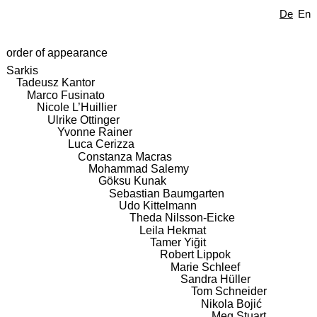
De
En
order of appearance
Sarkis
Tadeusz Kantor
Marco Fusinato
Nicole L’Huillier
Ulrike Ottinger
Yvonne Rainer
Luca Cerizza
Constanza Macras
Mohammad Salemy
Göksu Kunak
Sebastian Baumgarten
Udo Kittelmann
Theda Nilsson-Eicke
Leila Hekmat
Tamer Yiğit
Robert Lippok
Marie Schleef
Sandra Hüller
Tom Schneider
Nikola Bojić
Meg Stuart