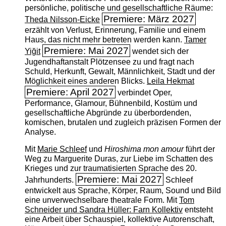
persönliche, politische und gesellschaftliche Räume:
Premiere: März 2027
Theda Nilsson-Eicke
erzählt von Verlust, Erinnerung, Familie und einem
Haus, das nicht mehr betreten werden kann.
Tamer
Premiere: Mai 2027
Yiğit
wendet sich der
Jugendhaftanstalt Plötzensee zu und fragt nach
Schuld, Herkunft, Gewalt, Männlichkeit, Stadt und der
Möglichkeit eines anderen Blicks.
Leila Hekmat
Premiere: April 2027
verbindet Oper,
Performance, Glamour, Bühnenbild, Kostüm und
gesellschaftliche Abgründe zu überbordenden,
komischen, brutalen und zugleich präzisen Formen der
Analyse.
Mit
Marie Schleef
und
Hiroshima mon amour
führt der
Weg zu Marguerite Duras, zur Liebe im Schatten des
Krieges und zur traumatisierten Sprache des 20.
Premiere: Mai 2027
Jahrhunderts.
Schleef
entwickelt aus Sprache, Körper, Raum, Sound und Bild
eine unverwechselbare theatrale Form. Mit
Tom
Schneider und Sandra Hüller: Farn Kollektiv
entsteht
eine Arbeit über Schauspiel, kollektive Autorenschaft,