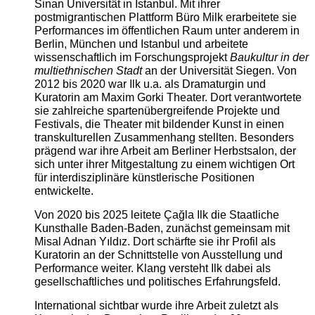
Sinan Universität in Istanbul. Mit ihrer
postmigrantischen Plattform Büro Milk erarbeitete sie
Performances im öffentlichen Raum unter anderem in
Berlin, München und Istanbul und arbeitete
wissenschaftlich im Forschungsprojekt
Baukultur in der
multiethnischen Stadt
an der Universität Siegen. Von
2012 bis 2020 war Ilk u.a. als Dramaturgin und
Kuratorin am Maxim Gorki Theater. Dort verantwortete
sie zahlreiche spartenübergreifende Projekte und
Festivals, die Theater mit bildender Kunst in einen
transkulturellen Zusammenhang stellten. Besonders
prägend war ihre Arbeit am Berliner Herbstsalon, der
sich unter ihrer Mitgestaltung zu einem wichtigen Ort
für interdisziplinäre künstlerische Positionen
entwickelte.
Von 2020 bis 2025 leitete Çağla Ilk die Staatliche
Kunsthalle Baden-Baden, zunächst gemeinsam mit
Misal Adnan Yıldız. Dort schärfte sie ihr Profil als
Kuratorin an der Schnittstelle von Ausstellung und
Performance weiter. Klang versteht Ilk dabei als
gesellschaftliches und politisches Erfahrungsfeld.
International sichtbar wurde ihre Arbeit zuletzt als