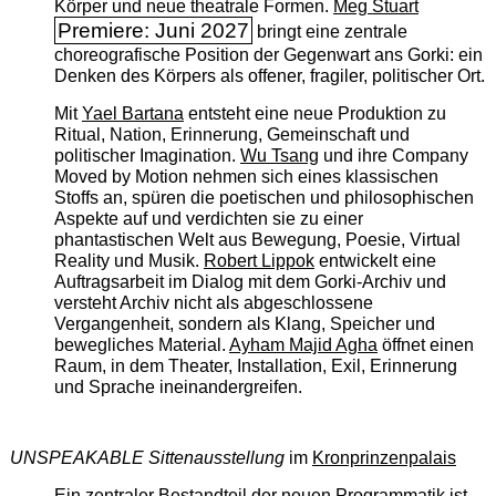
Körper und neue theatrale Formen.
Meg Stuart
Premiere: Juni 2027
bringt eine zentrale
choreografische Position der Gegenwart ans Gorki: ein
Denken des Körpers als offener, fragiler, politischer Ort.
Mit
Yael Bartana
entsteht eine neue Produktion zu
Ritual, Nation, Erinnerung, Gemeinschaft und
politischer Imagination.
Wu Tsang
und ihre Company
Moved by Motion nehmen sich eines klassischen
Stoffs an, spüren die poetischen und philosophischen
Aspekte auf und verdichten sie zu einer
phantastischen Welt aus Bewegung, Poesie, Virtual
Reality und Musik.
Robert Lippok
entwickelt eine
Auftragsarbeit im Dialog mit dem Gorki-Archiv und
versteht Archiv nicht als abgeschlossene
Vergangenheit, sondern als Klang, Speicher und
bewegliches Material.
Ayham Majid Agha
öffnet einen
Raum, in dem Theater, Installation, Exil, Erinnerung
und Sprache ineinandergreifen.
UNSPEAKABLE Sittenausstellung
im
Kronprinzenpalais
Ein zentraler Bestandteil der neuen Programmatik ist