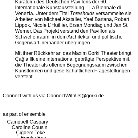
Kuratorin des Deutschen Pavillons der 60.
Internationale Kunstausstellung – La Biennale di
Venezia. Unter dem Titel
Thresholds
versammelte sie
Arbeiten von Michael Akstaller, Yael Bartana, Robert
Lippok, Nicole L’Huillier, Ersan Mondtag und Jan St.
Werner. Das Projekt verstand den Pavillon als
Schwellenraum, in dem Architektur und politische
Gegenwart ineinander übergingen.
Mit ihrer Rückkehr an das Maxim Gorki Theater bringt
Çağla Ilk eine international geprägte Perspektive mit,
die Theater als offenen Begegnungsraum zwischen
Kunstformen und gesellschaftlichen Fragestellungen
versteht.
Connect with us via
ConnectWithUs@gorki.de
as part of ensemble
Campbell Caspary
Caroline Cousin
Çiğdem Teke
Emeka Ene