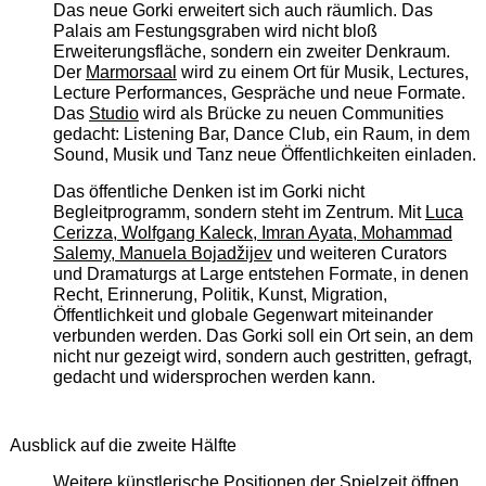
Das neue Gorki erweitert sich auch räumlich. Das
Palais am Festungsgraben wird nicht bloß
Erweiterungsfläche, sondern ein zweiter Denkraum.
Der
Marmorsaal
wird zu einem Ort für Musik, Lectures,
Lecture Performances, Gespräche und neue Formate.
Das
Studio
wird als Brücke zu neuen Communities
gedacht: Listening Bar, Dance Club, ein Raum, in dem
Sound, Musik und Tanz neue Öffentlichkeiten einladen.
Das öffentliche Denken ist im Gorki nicht
Begleitprogramm, sondern steht im Zentrum. Mit
Luca
Cerizza, Wolfgang Kaleck, Imran Ayata, Mohammad
Salemy, Manuela Bojadžijev
und weiteren Curators
und Dramaturgs at Large entstehen Formate, in denen
Recht, Erinnerung, Politik, Kunst, Migration,
Öffentlichkeit und globale Gegenwart miteinander
verbunden werden. Das Gorki soll ein Ort sein, an dem
nicht nur gezeigt wird, sondern auch gestritten, gefragt,
gedacht und widersprochen werden kann.
Ausblick auf die zweite Hälfte
Weitere künstlerische Positionen der Spielzeit öffnen