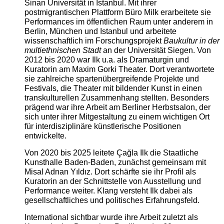
Sinan Universität in Istanbul. Mit ihrer
postmigrantischen Plattform Büro Milk erarbeitete sie
Performances im öffentlichen Raum unter anderem in
Berlin, München und Istanbul und arbeitete
wissenschaftlich im Forschungsprojekt
Baukultur in der
multiethnischen Stadt
an der Universität Siegen. Von
2012 bis 2020 war Ilk u.a. als Dramaturgin und
Kuratorin am Maxim Gorki Theater. Dort verantwortete
sie zahlreiche spartenübergreifende Projekte und
Festivals, die Theater mit bildender Kunst in einen
transkulturellen Zusammenhang stellten. Besonders
prägend war ihre Arbeit am Berliner Herbstsalon, der
sich unter ihrer Mitgestaltung zu einem wichtigen Ort
für interdisziplinäre künstlerische Positionen
entwickelte.
Von 2020 bis 2025 leitete Çağla Ilk die Staatliche
Kunsthalle Baden-Baden, zunächst gemeinsam mit
Misal Adnan Yıldız. Dort schärfte sie ihr Profil als
Kuratorin an der Schnittstelle von Ausstellung und
Performance weiter. Klang versteht Ilk dabei als
gesellschaftliches und politisches Erfahrungsfeld.
International sichtbar wurde ihre Arbeit zuletzt als