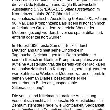
die von
Udo Kittelmann
und Çağla Ilk entwickelte
Ausstellung
UNSPEAKABLE Sittenausstellung
im
Kronprinzenpalais. 2027 jährt sich die
nationalsozialistische Ausstellung
Entartete Kunst
zum
90. Mal. Das Kronprinzenpalais ist ein historisch hoch
aufgeladener Ort, an dem zahlreiche Werke der
Moderne gezeigt wurden, bevor sie später diffamiert,
entfernt oder zerstört wurden.
Im Herbst 1936 reiste Samuel Beckett durch
Deutschland und hielt seine Eindrücke in
Tagebuchaufzeichnungen fest. Darin schildert er
seinen Besuch im Berliner Kronprinzenpalais, wo er
auf eine Ausstellung traf, die bereits von der radikalen
nationalsozialistischen Kulturpolitik „bereinigt“ worden
war: Zahlreiche Werke der Moderne waren entfernt. In
seinen German Diaries bezeichnete er die
verbliebenen Bilder als „unspeakable
Sittenausstellung“.
Die von Ilk und Kittelmann kuratierte Ausstellung
versteht sich nicht als historische Rekonstruktion. Im
Zentrum steht die Frage, wie Sichtbarkeit, Sagbarkeit
und künstlerische Freiheit politisch hergestellt werden