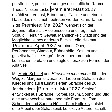
persönliche, politische und gesellschaftliche Räume:
Premiere: März 2027
Theda Nilsson-Eicke
erzählt von Verlust, Erinnerung, Familie und einem
Haus, das nicht mehr betreten werden kann.
Tamer
Premiere: Mai 2027
Yiğit
wendet sich der
Jugendhaftanstalt Plötzensee zu und fragt nach
Schuld, Herkunft, Gewalt, Männlichkeit, Stadt und der
Möglichkeit eines anderen Blicks.
Leila Hekmat
Premiere: April 2027
verbindet Oper,
Performance, Glamour, Bühnenbild, Kostüm und
gesellschaftliche Abgründe zu überbordenden,
komischen, brutalen und zugleich präzisen Formen der
Analyse.
Mit
Marie Schleef
und
Hiroshima mon amour
führt der
Weg zu Marguerite Duras, zur Liebe im Schatten des
Krieges und zur traumatisierten Sprache des 20.
Premiere: Mai 2027
Jahrhunderts.
Schleef
entwickelt aus Sprache, Körper, Raum, Sound und Bild
eine unverwechselbare theatrale Form. Mit
Tom
Schneider und Sandra Hüller: Farn Kollektiv
entsteht
eine Arbeit über Schauspiel, kollektive Autorenschaft,