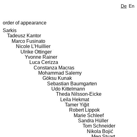
De
En
order of appearance
Sarkis
Tadeusz Kantor
Marco Fusinato
Nicole L’Huillier
Ulrike Ottinger
Yvonne Rainer
Luca Cerizza
Constanza Macras
Mohammad Salemy
Göksu Kunak
Sebastian Baumgarten
Udo Kittelmann
Theda Nilsson-Eicke
Leila Hekmat
Tamer Yiğit
Robert Lippok
Marie Schleef
Sandra Hüller
Tom Schneider
Nikola Bojić
Meg Stuart