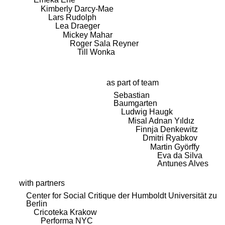
Kimberly Darcy-Mae
Lars Rudolph
Lea Draeger
Mickey Mahar
Roger Sala Reyner
Till Wonka
as part of team
Sebastian
Baumgarten
Ludwig Haugk
Misal Adnan Yıldız
Finnja Denkewitz
Dmitri Ryabkov
Martin Györffy
Eva da Silva
Antunes Alves
with partners
Center for Social Critique der Humboldt Universität zu
Berlin
Cricoteka Krakow
Performa NYC