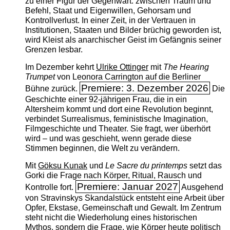
zu einer Figur der Gegenwart: zwischen Traum und
Befehl, Staat und Eigenwillen, Gehorsam und
Kontrollverlust. In einer Zeit, in der Vertrauen in
Institutionen, Staaten und Bilder brüchig geworden ist,
wird Kleist als anarchischer Geist im Gefängnis seiner
Grenzen lesbar.
Im Dezember kehrt
Ulrike Ottinger
mit
The ­Hearing
Trumpet
von Leonora Carrington auf die Berliner
Premiere: 3. Dezember 2026
Bühne zurück.
Die
Geschichte einer 92-jährigen Frau, die in ein
Altersheim kommt und dort eine Revolution beginnt,
verbindet Surrealismus, feministische Imagination,
Filmgeschichte und Theater. Sie fragt, wer überhört
wird – und was geschieht, wenn gerade diese
Stimmen beginnen, die Welt zu verändern.
Mit
Göksu Kunak
und
Le Sacre du printemps
setzt das
Gorki die Frage nach Körper, Ritual, Rausch und
Premiere: Januar 2027
Kontrolle fort.
Ausgehend
von Stravinskys Skandalstück entsteht eine Arbeit über
Opfer, Ekstase, Gemeinschaft und Gewalt. Im Zentrum
steht nicht die Wiederholung eines historischen
Mythos, sondern die Frage, wie Körper heute politisch