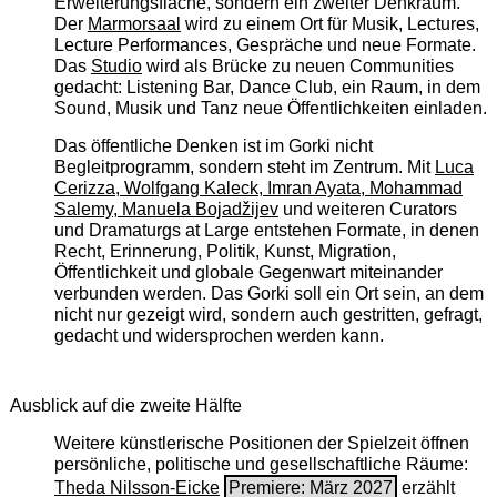
Erweiterungsfläche, sondern ein zweiter Denkraum.
Der
Marmorsaal
wird zu einem Ort für Musik, Lectures,
Lecture Performances, Gespräche und neue Formate.
Das
Studio
wird als Brücke zu neuen Communities
gedacht: Listening Bar, Dance Club, ein Raum, in dem
Sound, Musik und Tanz neue Öffentlichkeiten einladen.
Das öffentliche Denken ist im Gorki nicht
Begleitprogramm, sondern steht im Zentrum. Mit
Luca
Cerizza, Wolfgang Kaleck, Imran Ayata, Mohammad
Salemy, Manuela Bojadžijev
und weiteren Curators
und Dramaturgs at Large entstehen Formate, in denen
Recht, Erinnerung, Politik, Kunst, Migration,
Öffentlichkeit und globale Gegenwart miteinander
verbunden werden. Das Gorki soll ein Ort sein, an dem
nicht nur gezeigt wird, sondern auch gestritten, gefragt,
gedacht und widersprochen werden kann.
Ausblick auf die zweite Hälfte
Weitere künstlerische Positionen der Spielzeit öffnen
persönliche, politische und gesellschaftliche Räume:
Theda Nilsson-Eicke
Premiere: März 2027
erzählt