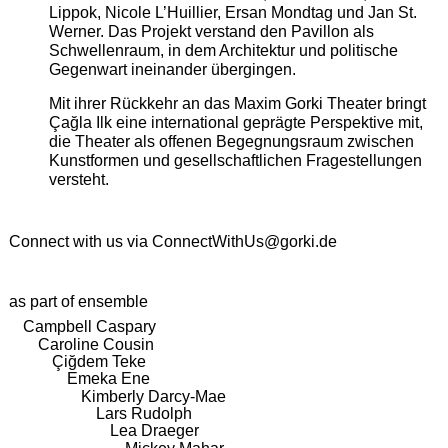
Lippok, Nicole L’Huillier, Ersan Mondtag und Jan St.
Werner. Das Projekt verstand den Pavillon als
Schwellenraum, in dem Architektur und politische
Gegenwart ineinander übergingen.
Mit ihrer Rückkehr an das Maxim Gorki Theater bringt
Çağla Ilk eine international geprägte Perspektive mit,
die Theater als offenen Begegnungsraum zwischen
Kunstformen und gesellschaftlichen Fragestellungen
versteht.
Connect with us via
ConnectWithUs@gorki.de
as part of ensemble
Campbell Caspary
Caroline Cousin
Çiğdem Teke
Emeka Ene
Kimberly Darcy-Mae
Lars Rudolph
Lea Draeger