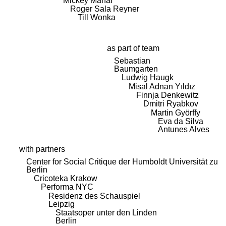
Mickey Mahar
Roger Sala Reyner
Till Wonka
as part of team
Sebastian
Baumgarten
Ludwig Haugk
Misal Adnan Yıldız
Finnja Denkewitz
Dmitri Ryabkov
Martin Györffy
Eva da Silva
Antunes Alves
with partners
Center for Social Critique der Humboldt Universität zu
Berlin
Cricoteka Krakow
Performa NYC
Residenz des Schauspiel
Leipzig
Staatsoper unter den Linden
Berlin