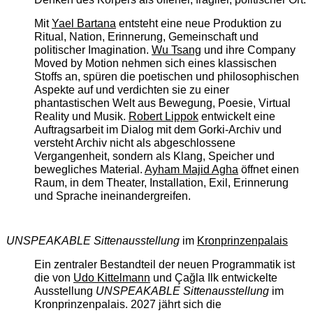
Mit
Yael Bartana
entsteht eine neue Produktion zu
Ritual, Nation, Erinnerung, Gemeinschaft und
politischer Imagination.
Wu Tsang
und ihre Company
Moved by Motion nehmen sich eines klassischen
Stoffs an, spüren die poetischen und philosophischen
Aspekte auf und verdichten sie zu einer
phantastischen Welt aus Bewegung, Poesie, Virtual
Reality und Musik.
Robert Lippok
entwickelt eine
Auftragsarbeit im Dialog mit dem Gorki-Archiv und
versteht Archiv nicht als abgeschlossene
Vergangenheit, sondern als Klang, Speicher und
bewegliches Material.
Ayham Majid Agha
öffnet einen
Raum, in dem Theater, Installation, Exil, Erinnerung
und Sprache ineinandergreifen.
UNSPEAKABLE Sittenausstellung
im
Kronprinzenpalais
Ein zentraler Bestandteil der neuen Programmatik ist
die von
Udo Kittelmann
und Çağla Ilk entwickelte
Ausstellung
UNSPEAKABLE Sittenausstellung
im
Kronprinzenpalais. 2027 jährt sich die