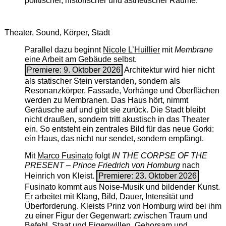
politischer, historischer und ästhetischer Räume.
Theater, Sound, Körper, Stadt
Parallel dazu beginnt
Nicole L’Huillier
mit ­
Membrane
eine Arbeit am Gebäude selbst.
Premiere: 9. Oktober 2026
Architektur wird hier nicht
als statischer Stein verstanden, sondern als
Resonanzkörper. Fassade, Vorhänge und Oberflächen
werden zu Membranen. Das Haus hört, nimmt
Geräusche auf und gibt sie zurück. Die Stadt bleibt
nicht draußen, sondern tritt akustisch in das Theater
ein. So entsteht ein zentrales Bild für das neue Gorki:
ein Haus, das nicht nur sendet, sondern empfängt.
Mit
Marco Fusinato
folgt
IN THE CORPSE OF THE
PRESENT – Prince Friedrich von Homburg
nach
Heinrich von Kleist.
Premiere: 23. Oktober 2026
Fusinato kommt aus Noise-Musik und bildender Kunst.
Er arbeitet mit Klang, Bild, Dauer, Intensität und
Überforderung. Kleists Prinz von Homburg wird bei ihm
zu einer Figur der Gegenwart: zwischen Traum und
Befehl, Staat und Eigenwillen, Gehorsam und