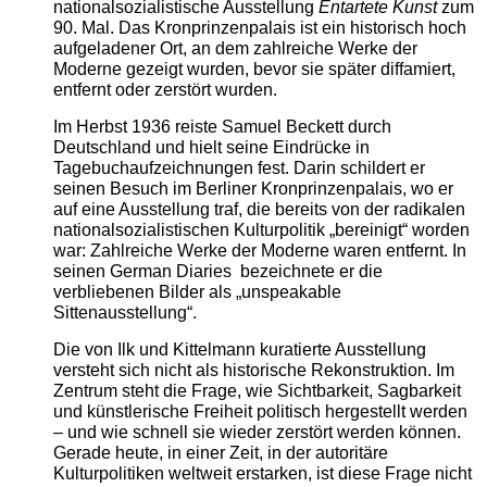
nationalsozialistische Ausstellung
Entartete Kunst
zum
90. Mal. Das Kronprinzenpalais ist ein historisch hoch
aufgeladener Ort, an dem zahlreiche Werke der
Moderne gezeigt wurden, bevor sie später diffamiert,
entfernt oder zerstört wurden.
Im Herbst 1936 reiste Samuel Beckett durch
Deutschland und hielt seine Eindrücke in
Tagebuchaufzeichnungen fest. Darin schildert er
seinen Besuch im Berliner Kronprinzenpalais, wo er
auf eine Ausstellung traf, die bereits von der radikalen
nationalsozialistischen Kulturpolitik „bereinigt“ worden
war: Zahlreiche Werke der Moderne waren entfernt. In
seinen German Diaries bezeichnete er die
verbliebenen Bilder als „unspeakable
Sittenausstellung“.
Die von Ilk und Kittelmann kuratierte Ausstellung
versteht sich nicht als historische Rekonstruktion. Im
Zentrum steht die Frage, wie Sichtbarkeit, Sagbarkeit
und künstlerische Freiheit politisch hergestellt werden
– und wie schnell sie wieder zerstört werden können.
Gerade heute, in einer Zeit, in der autoritäre
Kulturpolitiken weltweit erstarken, ist diese Frage nicht