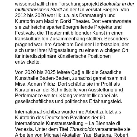
wissenschaftlich im Forschungsprojekt
Baukultur in der
multiethnischen Stadt
an der Universität Siegen. Von
2012 bis 2020 war Ilk u.a. als Dramaturgin und
Kuratorin am Maxim Gorki Theater. Dort verantwortete
sie zahlreiche spartenübergreifende Projekte und
Festivals, die Theater mit bildender Kunst in einen
transkulturellen Zusammenhang stellten. Besonders
prägend war ihre Arbeit am Berliner Herbstsalon, der
sich unter ihrer Mitgestaltung zu einem wichtigen Ort
für interdisziplinäre künstlerische Positionen
entwickelte.
Von 2020 bis 2025 leitete Çağla Ilk die Staatliche
Kunsthalle Baden-Baden, zunächst gemeinsam mit
Misal Adnan Yıldız. Dort schärfte sie ihr Profil als
Kuratorin an der Schnittstelle von Ausstellung und
Performance weiter. Klang versteht Ilk dabei als
gesellschaftliches und politisches Erfahrungsfeld.
International sichtbar wurde ihre Arbeit zuletzt als
Kuratorin des Deutschen Pavillons der 60.
Internationale Kunstausstellung – La Biennale di
Venezia. Unter dem Titel
Thresholds
versammelte sie
Arbeiten von Michael Akstaller, Yael Bartana, Robert