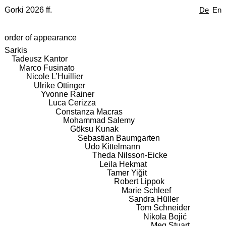
Gorki 2026 ff.
De
En
order of appearance
Sarkis
Tadeusz Kantor
Marco Fusinato
Nicole L’Huillier
Ulrike Ottinger
Yvonne Rainer
Luca Cerizza
Constanza Macras
Mohammad Salemy
Göksu Kunak
Sebastian Baumgarten
Udo Kittelmann
Theda Nilsson-Eicke
Leila Hekmat
Tamer Yiğit
Robert Lippok
Marie Schleef
Sandra Hüller
Tom Schneider
Nikola Bojić
Meg Stuart