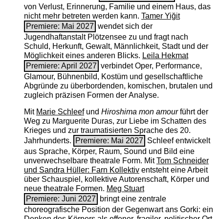
von Verlust, Erinnerung, Familie und einem Haus, das
nicht mehr betreten werden kann.
Tamer Yiğit
Premiere: Mai 2027
wendet sich der
Jugendhaftanstalt Plötzensee zu und fragt nach
Schuld, Herkunft, Gewalt, Männlichkeit, Stadt und der
Möglichkeit eines anderen Blicks.
Leila Hekmat
Premiere: April 2027
verbindet Oper, Performance,
Glamour, Bühnenbild, Kostüm und gesellschaftliche
Abgründe zu überbordenden, komischen, brutalen und
zugleich präzisen Formen der Analyse.
Mit
Marie Schleef
und
Hiroshima mon amour
führt der
Weg zu Marguerite Duras, zur Liebe im Schatten des
Krieges und zur traumatisierten Sprache des 20.
Jahrhunderts.
Premiere: Mai 2027
Schleef entwickelt
aus Sprache, Körper, Raum, Sound und Bild eine
unverwechselbare theatrale Form. Mit
Tom Schneider
und Sandra Hüller: Farn Kollektiv
entsteht eine Arbeit
über Schauspiel, kollektive Autorenschaft, Körper und
neue theatrale Formen.
Meg Stuart
Premiere: Juni 2027
bringt eine zentrale
choreografische Position der Gegenwart ans Gorki: ein
Denken des Körpers als offener, fragiler, politischer Ort.