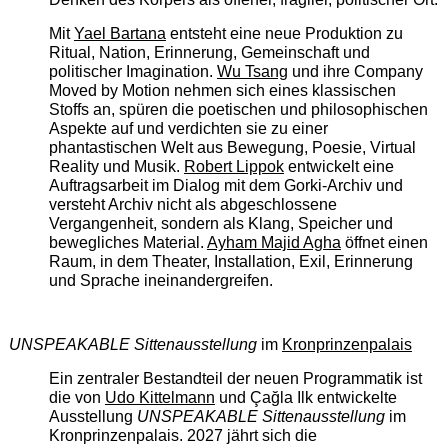
Mit
Yael Bartana
entsteht eine neue Produktion zu
Ritual, Nation, Erinnerung, Gemeinschaft und
politischer Imagination.
Wu Tsang
und ihre Company
Moved by Motion nehmen sich eines klassischen
Stoffs an, spüren die poetischen und philosophischen
Aspekte auf und verdichten sie zu einer
phantastischen Welt aus Bewegung, Poesie, Virtual
Reality und Musik.
Robert Lippok
entwickelt eine
Auftragsarbeit im Dialog mit dem Gorki-Archiv und
versteht Archiv nicht als abgeschlossene
Vergangenheit, sondern als Klang, Speicher und
bewegliches Material.
Ayham Majid Agha
öffnet einen
Raum, in dem Theater, Installation, Exil, Erinnerung
und Sprache ineinandergreifen.
UNSPEAKABLE Sittenausstellung
im
Kronprinzenpalais
Ein zentraler Bestandteil der neuen Programmatik ist
die von
Udo Kittelmann
und Çağla Ilk entwickelte
Ausstellung
UNSPEAKABLE Sittenausstellung
im
Kronprinzenpalais. 2027 jährt sich die