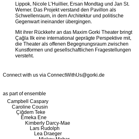
Lippok, Nicole L’Huillier, Ersan Mondtag und Jan St.
Werner. Das Projekt verstand den Pavillon als
Schwellenraum, in dem Architektur und politische
Gegenwart ineinander übergingen.
Mit ihrer Rückkehr an das Maxim Gorki Theater bringt
Çağla Ilk eine international geprägte Perspektive mit,
die Theater als offenen Begegnungsraum zwischen
Kunstformen und gesellschaftlichen Fragestellungen
versteht.
Connect with us via
ConnectWithUs@gorki.de
as part of ensemble
Campbell Caspary
Caroline Cousin
Çiğdem Teke
Emeka Ene
Kimberly Darcy-Mae
Lars Rudolph
Lea Draeger