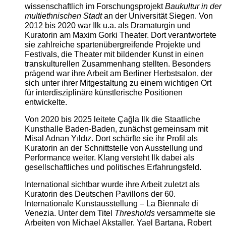
wissenschaftlich im Forschungsprojekt
Baukultur in der
multiethnischen Stadt
an der Universität Siegen. Von
2012 bis 2020 war Ilk u.a. als Dramaturgin und
Kuratorin am Maxim Gorki Theater. Dort verantwortete
sie zahlreiche spartenübergreifende Projekte und
Festivals, die Theater mit bildender Kunst in einen
transkulturellen Zusammenhang stellten. Besonders
prägend war ihre Arbeit am Berliner Herbstsalon, der
sich unter ihrer Mitgestaltung zu einem wichtigen Ort
für interdisziplinäre künstlerische Positionen
entwickelte.
Von 2020 bis 2025 leitete Çağla Ilk die Staatliche
Kunsthalle Baden-Baden, zunächst gemeinsam mit
Misal Adnan Yıldız. Dort schärfte sie ihr Profil als
Kuratorin an der Schnittstelle von Ausstellung und
Performance weiter. Klang versteht Ilk dabei als
gesellschaftliches und politisches Erfahrungsfeld.
International sichtbar wurde ihre Arbeit zuletzt als
Kuratorin des Deutschen Pavillons der 60.
Internationale Kunstausstellung – La Biennale di
Venezia. Unter dem Titel
Thresholds
versammelte sie
Arbeiten von Michael Akstaller, Yael Bartana, Robert