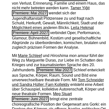
von Verlust, Erinnerung, Familie und einem Haus, das
nicht mehr betreten werden kann.
Tamer Yiğit
Premiere: Mai 2027
wendet sich der
Jugendhaftanstalt Plötzensee zu und fragt nach
Schuld, Herkunft, Gewalt, Männlichkeit, Stadt und der
Möglichkeit eines anderen Blicks.
Leila Hekmat
Premiere: April 2027
verbindet Oper, Performance,
Glamour, Bühnenbild, Kostüm und gesellschaftliche
Abgründe zu überbordenden, komischen, brutalen und
zugleich präzisen Formen der Analyse.
Mit
Marie Schleef
und
Hiroshima mon amour
führt der
Weg zu Marguerite Duras, zur Liebe im Schatten des
Krieges und zur traumatisierten Sprache des 20.
Jahrhunderts.
Premiere: Mai 2027
Schleef entwickelt
aus Sprache, Körper, Raum, Sound und Bild eine
unverwechselbare theatrale Form. Mit
Tom Schneider
und Sandra Hüller: Farn Kollektiv
entsteht eine Arbeit
über Schauspiel, kollektive Autorenschaft, Körper und
neue theatrale Formen.
Meg Stuart
Premiere: Juni 2027
bringt eine zentrale
choreografische Position der Gegenwart ans Gorki: ein
Denken des Körpers als offener, fragiler, politischer Ort.