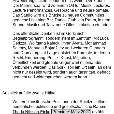
Erweiterungsfläche, sondern ein zweiter Denkraum.
Der
Marmorsaal
wird zu einem Ort für Musik, Lectures,
Lecture Performances, Gespräche und neue Formate.
Das
Studio
wird als Brücke zu neuen Communities
gedacht: Listening Bar, Dance Club, ein Raum, in dem
Sound, Musik und Tanz neue Öffentlichkeiten einladen.
Das öffentliche Denken ist im Gorki nicht
Begleitprogramm, sondern steht im Zentrum. Mit
Luca
Cerizza, Wolfgang Kaleck, Imran Ayata, Mohammad
Salemy, Manuela Bojadžijev
und weiteren Curators
und Dramaturgs at Large entstehen Formate, in denen
Recht, Erinnerung, Politik, Kunst, Migration,
Öffentlichkeit und globale Gegenwart miteinander
verbunden werden. Das Gorki soll ein Ort sein, an dem
nicht nur gezeigt wird, sondern auch gestritten, gefragt,
gedacht und widersprochen werden kann.
Ausblick auf die zweite Hälfte
Weitere künstlerische Positionen der Spielzeit öffnen
persönliche, politische und gesellschaftliche Räume:
Theda Nilsson-Eicke
Premiere: März 2027
erzählt