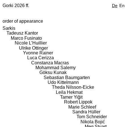
Gorki 2026 ff.
De
En
order of appearance
Sarkis
Tadeusz Kantor
Marco Fusinato
Nicole L’Huillier
Ulrike Ottinger
Yvonne Rainer
Luca Cerizza
Constanza Macras
Mohammad Salemy
Göksu Kunak
Sebastian Baumgarten
Udo Kittelmann
Theda Nilsson-Eicke
Leila Hekmat
Tamer Yiğit
Robert Lippok
Marie Schleef
Sandra Hüller
Tom Schneider
Nikola Bojić
Meg Stuart