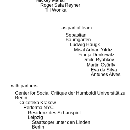
Mickey Mahar
Roger Sala Reyner
Till Wonka
as part of team
Sebastian
Baumgarten
Ludwig Haugk
Misal Adnan Yıldız
Finnja Denkewitz
Dmitri Ryabkov
Martin Györffy
Eva da Silva
Antunes Alves
with partners
Center for Social Critique der Humboldt Universität zu
Berlin
Cricoteka Krakow
Performa NYC
Residenz des Schauspiel
Leipzig
Staatsoper unter den Linden
Berlin