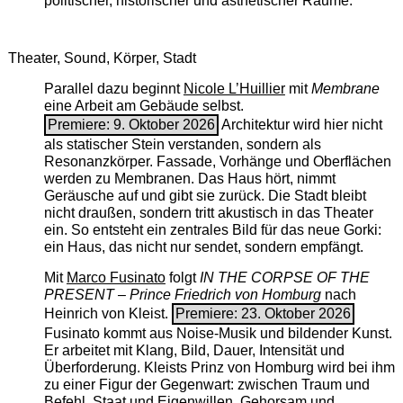
politischer, historischer und ästhetischer Räume.
Theater, Sound, Körper, Stadt
Parallel dazu beginnt
Nicole L’Huillier
mit ­
Membrane
eine Arbeit am Gebäude selbst.
Premiere: 9. Oktober 2026
Architektur wird hier nicht
als statischer Stein verstanden, sondern als
Resonanzkörper. Fassade, Vorhänge und Oberflächen
werden zu Membranen. Das Haus hört, nimmt
Geräusche auf und gibt sie zurück. Die Stadt bleibt
nicht draußen, sondern tritt akustisch in das Theater
ein. So entsteht ein zentrales Bild für das neue Gorki:
ein Haus, das nicht nur sendet, sondern empfängt.
Mit
Marco Fusinato
folgt
IN THE CORPSE OF THE
PRESENT – Prince Friedrich von Homburg
nach
Heinrich von Kleist.
Premiere: 23. Oktober 2026
Fusinato kommt aus Noise-Musik und bildender Kunst.
Er arbeitet mit Klang, Bild, Dauer, Intensität und
Überforderung. Kleists Prinz von Homburg wird bei ihm
zu einer Figur der Gegenwart: zwischen Traum und
Befehl, Staat und Eigenwillen, Gehorsam und