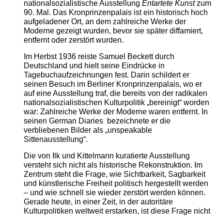
nationalsozialistische Ausstellung
Entartete Kunst
zum
90. Mal. Das Kronprinzenpalais ist ein historisch hoch
aufgeladener Ort, an dem zahlreiche Werke der
Moderne gezeigt wurden, bevor sie später diffamiert,
entfernt oder zerstört wurden.
Im Herbst 1936 reiste Samuel Beckett durch
Deutschland und hielt seine Eindrücke in
Tagebuchaufzeichnungen fest. Darin schildert er
seinen Besuch im Berliner Kronprinzenpalais, wo er
auf eine Ausstellung traf, die bereits von der radikalen
nationalsozialistischen Kulturpolitik „bereinigt“ worden
war: Zahlreiche Werke der Moderne waren entfernt. In
seinen German Diaries bezeichnete er die
verbliebenen Bilder als „unspeakable
Sittenausstellung“.
Die von Ilk und Kittelmann kuratierte Ausstellung
versteht sich nicht als historische Rekonstruktion. Im
Zentrum steht die Frage, wie Sichtbarkeit, Sagbarkeit
und künstlerische Freiheit politisch hergestellt werden
– und wie schnell sie wieder zerstört werden können.
Gerade heute, in einer Zeit, in der autoritäre
Kulturpolitiken weltweit erstarken, ist diese Frage nicht