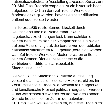
nationalsozialistische Ausstellung
Entartete Kunst
zum
90. Mal. Das Kronprinzenpalais ist ein historisch hoch
aufgeladener Ort, an dem zahlreiche Werke der
Moderne gezeigt wurden, bevor sie später diffamiert,
entfernt oder zerstört wurden.
Im Herbst 1936 reiste Samuel Beckett durch
Deutschland und hielt seine Eindrücke in
Tagebuchaufzeichnungen fest. Darin schildert er
seinen Besuch im Berliner Kronprinzenpalais, wo er
auf eine Ausstellung traf, die bereits von der radikalen
nationalsozialistischen Kulturpolitik „bereinigt“ worden
war: Zahlreiche Werke der Moderne waren entfernt. In
seinen German Diaries bezeichnete er die
verbliebenen Bilder als „unspeakable
Sittenausstellung“.
Die von Ilk und Kittelmann kuratierte Ausstellung
versteht sich nicht als historische Rekonstruktion. Im
Zentrum steht die Frage, wie Sichtbarkeit, Sagbarkeit
und künstlerische Freiheit politisch hergestellt werden
– und wie schnell sie wieder zerstört werden können.
Gerade heute, in einer Zeit, in der autoritäre
Kulturpolitiken weltweit erstarken, ist diese Frage nicht