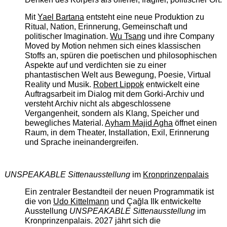
Mit
Yael Bartana
entsteht eine neue Produktion zu
Ritual, Nation, Erinnerung, Gemeinschaft und
politischer Imagination.
Wu Tsang
und ihre Company
Moved by Motion nehmen sich eines klassischen
Stoffs an, spüren die poetischen und philosophischen
Aspekte auf und verdichten sie zu einer
phantastischen Welt aus Bewegung, Poesie, Virtual
Reality und Musik.
Robert Lippok
entwickelt eine
Auftragsarbeit im Dialog mit dem Gorki-Archiv und
versteht Archiv nicht als abgeschlossene
Vergangenheit, sondern als Klang, Speicher und
bewegliches Material.
Ayham Majid Agha
öffnet einen
Raum, in dem Theater, Installation, Exil, Erinnerung
und Sprache ineinandergreifen.
UNSPEAKABLE Sittenausstellung
im
Kronprinzenpalais
Ein zentraler Bestandteil der neuen Programmatik ist
die von
Udo Kittelmann
und Çağla Ilk entwickelte
Ausstellung
UNSPEAKABLE Sittenausstellung
im
Kronprinzenpalais. 2027 jährt sich die