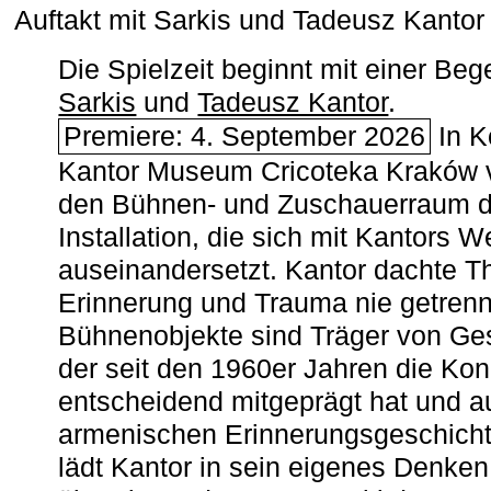
Auftakt mit Sarkis und Tadeusz Kanto
Die Spielzeit beginnt mit einer B
Sarkis
und
Tadeusz Kantor
.
Premiere: 4. September 2026
In K
Kantor Museum Cricoteka Kraków v
den Bühnen- und Zuschauerraum de
Installation, die sich mit Kantors W
auseinandersetzt. Kantor dachte The
Erinnerung und Trauma nie getrenn
Bühnenobjekte sind Träger von Ges
der seit den 1960er Jahren die Ko
entscheidend mitgeprägt hat und a
armenischen ­Erinnerungsgeschicht
lädt Kantor in sein eigenes Denken