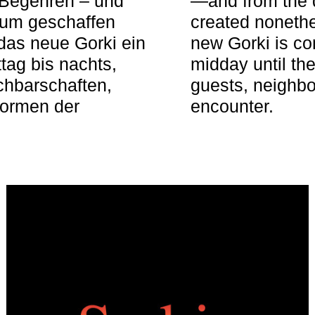
 Begehren – und
—and from the q
aum geschaffen
created nonethel
das neue Gorki ein
new Gorki is c
tag bis nachts,
midday until the
achbarschaften,
guests, neighbo
Formen der
encounter.