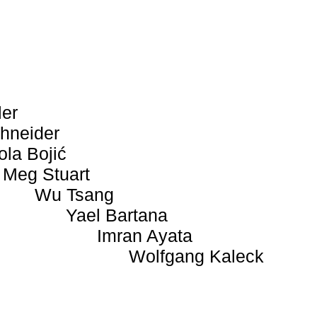
ler
hneider
ola Bojić
Meg Stuart
Wu Tsang
Yael Bartana
Imran Ayata
Wolfgang Kaleck