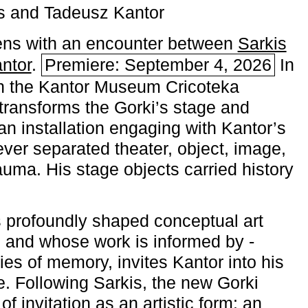
s and Tadeusz Kantor
ns with an encounter between
Sarkis
ntor
.
Premiere: September 4, 2026
In
h the ­Kantor Museum Cricoteka
transforms the Gorki’s stage and
an installation engaging with Kantor’s
ever separated theater, object, image,
uma. His stage objects carried history
 profoundly shaped conceptual art
 and whose work is informed by ­
ies of memory, invites Kantor into his
e. Following Sarkis, the new Gorki
of invitation as an artistic form: an