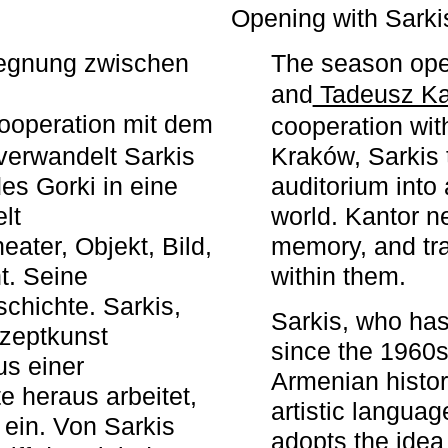
r
Opening with Sarki
egegnung zwischen
The season ope
and
Tadeusz Ka
ooperation mit dem
cooperation wit
erwandelt Sarkis
Kraków, Sarkis 
s Gorki in eine
auditorium into 
elt
world. Kantor n
ater, Objekt, Bild,
memory, and tra
t. Seine
within them.
chichte. Sarkis,
Sarkis, who has
nzeptkunst
since the 1960s
us einer
Armenian histor
e heraus arbeitet,
artistic languag
 ein. Von Sarkis
adopts the idea 