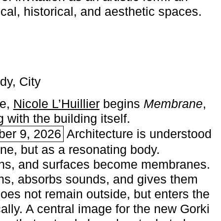
ical, historical, and aesthetic spaces.
dy, City
me,
Nicole L’Huillier
begins ­
Membrane
,
with the building itself.
ber 9, 2026
Architecture is understood
one, but as a resonating body.
ins, and surfaces become membranes.
ns, absorbs sounds, and gives them
does not remain outside, but enters the
ally. A central image for the new Gorki