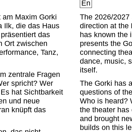
En
nt am Maxim Gorki
The 2026/2027 s
 Ilk, die das Haus
direction at th
 präsentiert das
has known the i
en Ort zwischen
presents the Go
Performance, Tanz,
connecting thea
dance, music, s
itself.
em zentrale Fragen
Wer spricht? Wer
The Gorki has a
s hat Sichtbarkeit
questions of th
en und neue
Who is heard? 
ran knüpft das
the theater has c
and brought new
builds on this l
n, das nicht