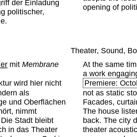
iff der Einladung
opening of polit
g politischer,
me.
Theater, Sound, Bo
ier
mit ­
Membrane
At the same ti
a work engaging 
tur wird hier nicht
Premiere: Octo
ndern als
not as static st
ge und Oberflächen
Facades, curta
ört, nimmt
The house liste
Die Stadt bleibt
back. The city 
sch in das Theater
theater acoustic