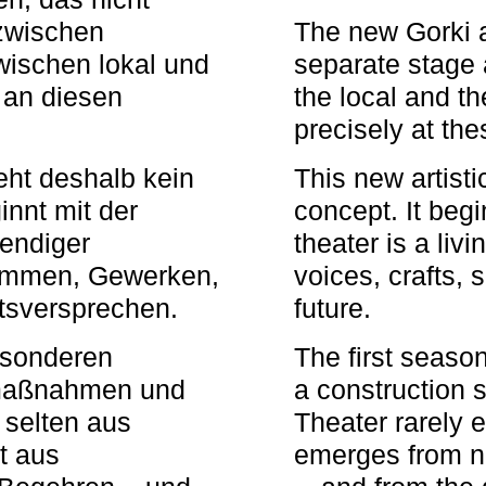
zwischen
The new Gorki 
wischen lokal und
separate stage 
u an diesen
the local and th
precisely at th
eht deshalb kein
This new artisti
nnt mit der
concept. It begi
bendiger
theater is a li
timmen, Gewerken,
voices, crafts,
tsversprechen.
future.
besonderen
The first seaso
rmaßnahmen und
a construction s
 selten aus
Theater rarely 
t aus
emerges from ne