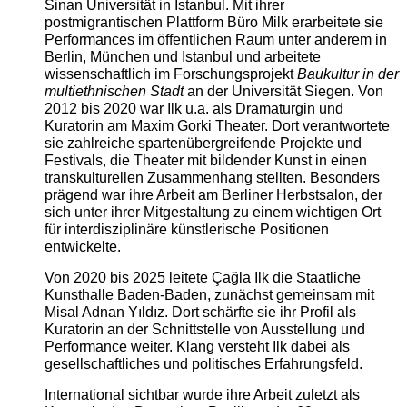
Sinan Universität in Istanbul. Mit ihrer
postmigrantischen Plattform Büro Milk erarbeitete sie
Performances im öffentlichen Raum unter anderem in
Berlin, München und Istanbul und arbeitete
wissenschaftlich im Forschungsprojekt
Baukultur in der
multiethnischen Stadt
an der Universität Siegen. Von
2012 bis 2020 war Ilk u.a. als Dramaturgin und
Kuratorin am Maxim Gorki Theater. Dort verantwortete
sie zahlreiche spartenübergreifende Projekte und
Festivals, die Theater mit bildender Kunst in einen
transkulturellen Zusammenhang stellten. Besonders
prägend war ihre Arbeit am Berliner Herbstsalon, der
sich unter ihrer Mitgestaltung zu einem wichtigen Ort
für interdisziplinäre künstlerische Positionen
entwickelte.
Von 2020 bis 2025 leitete Çağla Ilk die Staatliche
Kunsthalle Baden-Baden, zunächst gemeinsam mit
Misal Adnan Yıldız. Dort schärfte sie ihr Profil als
Kuratorin an der Schnittstelle von Ausstellung und
Performance weiter. Klang versteht Ilk dabei als
gesellschaftliches und politisches Erfahrungsfeld.
International sichtbar wurde ihre Arbeit zuletzt als