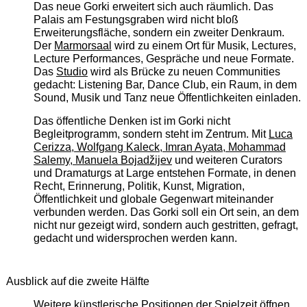
Das neue Gorki erweitert sich auch räumlich. Das
Palais am Festungsgraben wird nicht bloß
Erweiterungsfläche, sondern ein zweiter Denkraum.
Der
Marmorsaal
wird zu einem Ort für Musik, Lectures,
Lecture Performances, Gespräche und neue Formate.
Das
Studio
wird als Brücke zu neuen Communities
gedacht: Listening Bar, Dance Club, ein Raum, in dem
Sound, Musik und Tanz neue Öffentlichkeiten einladen.
Das öffentliche Denken ist im Gorki nicht
Begleitprogramm, sondern steht im Zentrum. Mit
Luca
Cerizza, Wolfgang Kaleck, Imran Ayata, Mohammad
Salemy, Manuela Bojadžijev
und weiteren Curators
und Dramaturgs at Large entstehen Formate, in denen
Recht, Erinnerung, Politik, Kunst, Migration,
Öffentlichkeit und globale Gegenwart miteinander
verbunden werden. Das Gorki soll ein Ort sein, an dem
nicht nur gezeigt wird, sondern auch gestritten, gefragt,
gedacht und widersprochen werden kann.
Ausblick auf die zweite Hälfte
Weitere künstlerische Positionen der Spielzeit öffnen