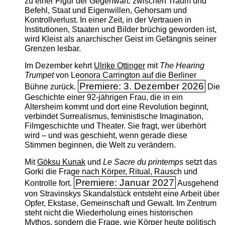
zu einer Figur der Gegenwart: zwischen Traum und
Befehl, Staat und Eigenwillen, Gehorsam und
Kontrollverlust. In einer Zeit, in der Vertrauen in
Institutionen, Staaten und Bilder brüchig geworden ist,
wird Kleist als anarchischer Geist im Gefängnis seiner
Grenzen lesbar.
Im Dezember kehrt
Ulrike Ottinger
mit
The ­Hearing
Trumpet
von Leonora Carrington auf die Berliner
Premiere: 3. Dezember 2026
Bühne zurück.
Die
Geschichte einer 92-jährigen Frau, die in ein
Altersheim kommt und dort eine Revolution beginnt,
verbindet Surrealismus, feministische Imagination,
Filmgeschichte und Theater. Sie fragt, wer überhört
wird – und was geschieht, wenn gerade diese
Stimmen beginnen, die Welt zu verändern.
Mit
Göksu Kunak
und
Le Sacre du printemps
setzt das
Gorki die Frage nach Körper, Ritual, Rausch und
Premiere: Januar 2027
Kontrolle fort.
Ausgehend
von Stravinskys Skandalstück entsteht eine Arbeit über
Opfer, Ekstase, Gemeinschaft und Gewalt. Im Zentrum
steht nicht die Wiederholung eines historischen
Mythos, sondern die Frage, wie Körper heute politisch