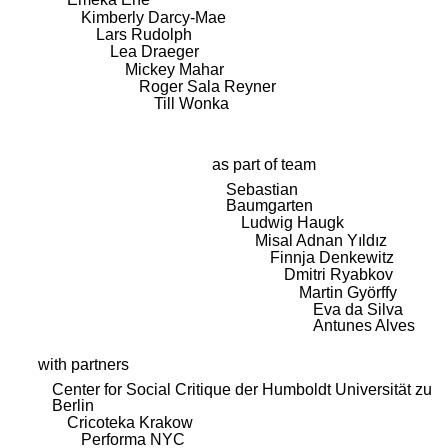
Kimberly Darcy-Mae
Lars Rudolph
Lea Draeger
Mickey Mahar
Roger Sala Reyner
Till Wonka
as part of team
Sebastian
Baumgarten
Ludwig Haugk
Misal Adnan Yıldız
Finnja Denkewitz
Dmitri Ryabkov
Martin Györffy
Eva da Silva
Antunes Alves
with partners
Center for Social Critique der Humboldt Universität zu
Berlin
Cricoteka Krakow
Performa NYC