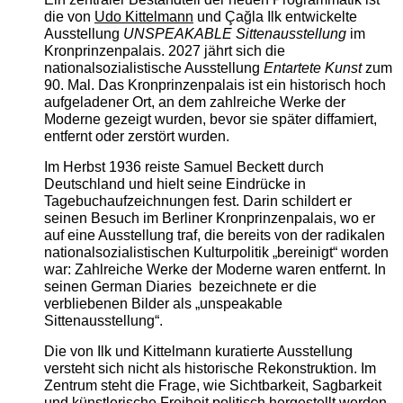
die von
Udo Kittelmann
und Çağla Ilk entwickelte
Ausstellung
UNSPEAKABLE Sittenausstellung
im
Kronprinzenpalais. 2027 jährt sich die
nationalsozialistische Ausstellung
Entartete Kunst
zum
90. Mal. Das Kronprinzenpalais ist ein historisch hoch
aufgeladener Ort, an dem zahlreiche Werke der
Moderne gezeigt wurden, bevor sie später diffamiert,
entfernt oder zerstört wurden.
Im Herbst 1936 reiste Samuel Beckett durch
Deutschland und hielt seine Eindrücke in
Tagebuchaufzeichnungen fest. Darin schildert er
seinen Besuch im Berliner Kronprinzenpalais, wo er
auf eine Ausstellung traf, die bereits von der radikalen
nationalsozialistischen Kulturpolitik „bereinigt“ worden
war: Zahlreiche Werke der Moderne waren entfernt. In
seinen German Diaries bezeichnete er die
verbliebenen Bilder als „unspeakable
Sittenausstellung“.
Die von Ilk und Kittelmann kuratierte Ausstellung
versteht sich nicht als historische Rekonstruktion. Im
Zentrum steht die Frage, wie Sichtbarkeit, Sagbarkeit
und künstlerische Freiheit politisch hergestellt werden