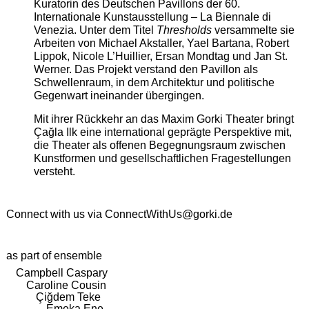
Kuratorin des Deutschen Pavillons der 60.
Internationale Kunstausstellung – La Biennale di
Venezia. Unter dem Titel
Thresholds
versammelte sie
Arbeiten von Michael Akstaller, Yael Bartana, Robert
Lippok, Nicole L’Huillier, Ersan Mondtag und Jan St.
Werner. Das Projekt verstand den Pavillon als
Schwellenraum, in dem Architektur und politische
Gegenwart ineinander übergingen.
Mit ihrer Rückkehr an das Maxim Gorki Theater bringt
Çağla Ilk eine international geprägte Perspektive mit,
die Theater als offenen Begegnungsraum zwischen
Kunstformen und gesellschaftlichen Fragestellungen
versteht.
Connect with us via
ConnectWithUs@gorki.de
as part of ensemble
Campbell Caspary
Caroline Cousin
Çiğdem Teke
Emeka Ene