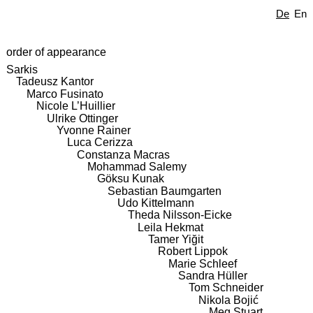
De
En
order of appearance
Sarkis
Tadeusz Kantor
Marco Fusinato
Nicole L’Huillier
Ulrike Ottinger
Yvonne Rainer
Luca Cerizza
Constanza Macras
Mohammad Salemy
Göksu Kunak
Sebastian Baumgarten
Udo Kittelmann
Theda Nilsson-Eicke
Leila Hekmat
Tamer Yiğit
Robert Lippok
Marie Schleef
Sandra Hüller
Tom Schneider
Nikola Bojić
Meg Stuart