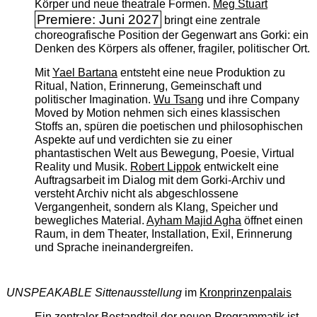
Körper und neue theatrale Formen.
Meg Stuart
Premiere: Juni 2027
bringt eine zentrale
choreografische Position der Gegenwart ans Gorki: ein
Denken des Körpers als offener, fragiler, politischer Ort.
Mit
Yael Bartana
entsteht eine neue Produktion zu
Ritual, Nation, Erinnerung, Gemeinschaft und
politischer Imagination.
Wu Tsang
und ihre Company
Moved by Motion nehmen sich eines klassischen
Stoffs an, spüren die poetischen und philosophischen
Aspekte auf und verdichten sie zu einer
phantastischen Welt aus Bewegung, Poesie, Virtual
Reality und Musik.
Robert Lippok
entwickelt eine
Auftragsarbeit im Dialog mit dem Gorki-Archiv und
versteht Archiv nicht als abgeschlossene
Vergangenheit, sondern als Klang, Speicher und
bewegliches Material.
Ayham Majid Agha
öffnet einen
Raum, in dem Theater, Installation, Exil, Erinnerung
und Sprache ineinandergreifen.
UNSPEAKABLE Sittenausstellung
im
Kronprinzenpalais
Ein zentraler Bestandteil der neuen Programmatik ist