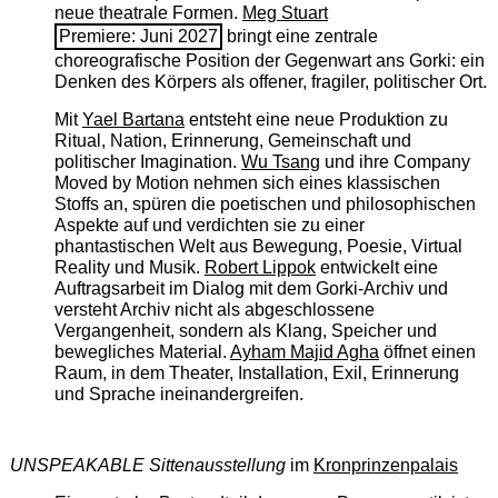
neue theatrale Formen.
Meg Stuart
Premiere: Juni 2027
bringt eine zentrale
choreografische Position der Gegenwart ans Gorki: ein
Denken des Körpers als offener, fragiler, politischer Ort.
Mit
Yael Bartana
entsteht eine neue Produktion zu
Ritual, Nation, Erinnerung, Gemeinschaft und
politischer Imagination.
Wu Tsang
und ihre Company
Moved by Motion nehmen sich eines klassischen
Stoffs an, spüren die poetischen und philosophischen
Aspekte auf und verdichten sie zu einer
phantastischen Welt aus Bewegung, Poesie, Virtual
Reality und Musik.
Robert Lippok
entwickelt eine
Auftragsarbeit im Dialog mit dem Gorki-Archiv und
versteht Archiv nicht als abgeschlossene
Vergangenheit, sondern als Klang, Speicher und
bewegliches Material.
Ayham Majid Agha
öffnet einen
Raum, in dem Theater, Installation, Exil, Erinnerung
und Sprache ineinandergreifen.
UNSPEAKABLE Sittenausstellung
im
Kronprinzenpalais