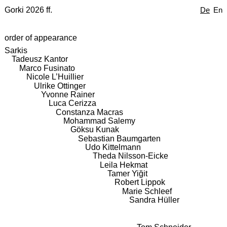
Gorki 2026 ff.
De
En
order of appearance
Sarkis
Tadeusz Kantor
Marco Fusinato
Nicole L’Huillier
Ulrike Ottinger
Yvonne Rainer
Luca Cerizza
Constanza Macras
Mohammad Salemy
Göksu Kunak
Sebastian Baumgarten
Udo Kittelmann
Theda Nilsson-Eicke
Leila Hekmat
Tamer Yiğit
Robert Lippok
Marie Schleef
Sandra Hüller