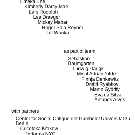
Emeka Ene
Kimberly Darcy-Mae
Lars Rudolph
Lea Draeger
Mickey Mahar
Roger Sala Reyner
Till Wonka
as part of team
Sebastian
Baumgarten
Ludwig Haugk
Misal Adnan Yıldız
Finnja Denkewitz
Dmitri Ryabkov
Martin Györffy
Eva da Silva
Antunes Alves
with partners
Center for Social Critique der Humboldt Universität zu
Berlin
Cricoteka Krakow
Performa NYC