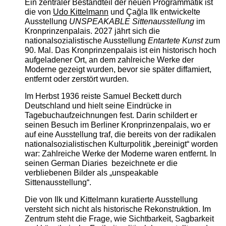
Ein zentraler Bestandteil der neuen Programmatik ist
die von
Udo Kittelmann
und Çağla Ilk entwickelte
Ausstellung
UNSPEAKABLE Sittenausstellung
im
Kronprinzenpalais. 2027 jährt sich die
nationalsozialistische Ausstellung
Entartete Kunst
zum
90. Mal. Das Kronprinzenpalais ist ein historisch hoch
aufgeladener Ort, an dem zahlreiche Werke der
Moderne gezeigt wurden, bevor sie später diffamiert,
entfernt oder zerstört wurden.
Im Herbst 1936 reiste Samuel Beckett durch
Deutschland und hielt seine Eindrücke in
Tagebuchaufzeichnungen fest. Darin schildert er
seinen Besuch im Berliner Kronprinzenpalais, wo er
auf eine Ausstellung traf, die bereits von der radikalen
nationalsozialistischen Kulturpolitik „bereinigt“ worden
war: Zahlreiche Werke der Moderne waren entfernt. In
seinen German Diaries bezeichnete er die
verbliebenen Bilder als „unspeakable
Sittenausstellung“.
Die von Ilk und Kittelmann kuratierte Ausstellung
versteht sich nicht als historische Rekonstruktion. Im
Zentrum steht die Frage, wie Sichtbarkeit, Sagbarkeit