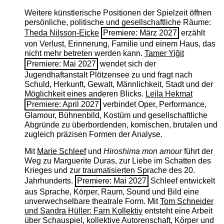
Weitere künstlerische Positionen der Spielzeit öffnen
persönliche, politische und gesellschaftliche Räume:
Theda Nilsson-Eicke
Premiere: März 2027
erzählt
von Verlust, Erinnerung, Familie und einem Haus, das
nicht mehr betreten werden kann.
Tamer Yiğit
Premiere: Mai 2027
wendet sich der
Jugendhaftanstalt Plötzensee zu und fragt nach
Schuld, Herkunft, Gewalt, Männlichkeit, Stadt und der
Möglichkeit eines anderen Blicks.
Leila Hekmat
Premiere: April 2027
verbindet Oper, Performance,
Glamour, Bühnenbild, Kostüm und gesellschaftliche
Abgründe zu überbordenden, komischen, brutalen und
zugleich präzisen Formen der Analyse.
Mit
Marie Schleef
und
Hiroshima mon amour
führt der
Weg zu Marguerite Duras, zur Liebe im Schatten des
Krieges und zur traumatisierten Sprache des 20.
Jahrhunderts.
Premiere: Mai 2027
Schleef entwickelt
aus Sprache, Körper, Raum, Sound und Bild eine
unverwechselbare theatrale Form. Mit
Tom Schneider
und Sandra Hüller: Farn Kollektiv
entsteht eine Arbeit
über Schauspiel, kollektive Autorenschaft, Körper und