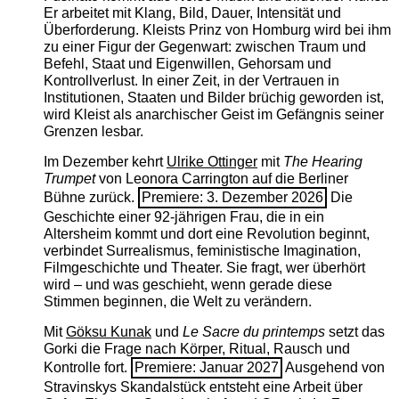
Er arbeitet mit Klang, Bild, Dauer, Intensität und
Überforderung. Kleists Prinz von Homburg wird bei ihm
zu einer Figur der Gegenwart: zwischen Traum und
Befehl, Staat und Eigenwillen, Gehorsam und
Kontrollverlust. In einer Zeit, in der Vertrauen in
Institutionen, Staaten und Bilder brüchig geworden ist,
wird Kleist als anarchischer Geist im Gefängnis seiner
Grenzen lesbar.
Im Dezember kehrt
Ulrike Ottinger
mit
The ­Hearing
Trumpet
von Leonora Carrington auf die Berliner
Bühne zurück.
Premiere: 3. Dezember 2026
Die
Geschichte einer 92-jährigen Frau, die in ein
Altersheim kommt und dort eine Revolution beginnt,
verbindet Surrealismus, feministische Imagination,
Filmgeschichte und Theater. Sie fragt, wer überhört
wird – und was geschieht, wenn gerade diese
Stimmen beginnen, die Welt zu verändern.
Mit
Göksu Kunak
und
Le Sacre du printemps
setzt das
Gorki die Frage nach Körper, Ritual, Rausch und
Kontrolle fort.
Premiere: Januar 2027
Ausgehend von
Stravinskys Skandalstück entsteht eine Arbeit über