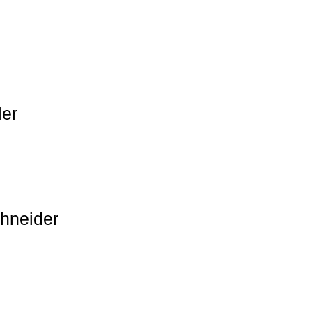
ler
hneider