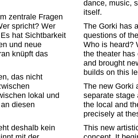
dance, music, s
itself.
em zentrale Fragen
Wer spricht? Wer
The Gorki has a
s hat Sichtbarkeit
questions of th
en und neue
Who is heard? 
ran knüpft das
the theater has c
and brought new
builds on this l
n, das nicht
zwischen
The new Gorki 
wischen lokal und
separate stage 
u an diesen
the local and th
precisely at th
eht deshalb kein
This new artisti
nnt mit der
concept. It begi