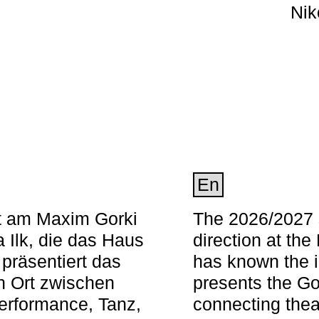
Nik
En
nt am Maxim Gorki
The 2026/2027 s
 Ilk, die das Haus
direction at th
 präsentiert das
has known the i
en Ort zwischen
presents the Go
Performance, Tanz,
connecting thea