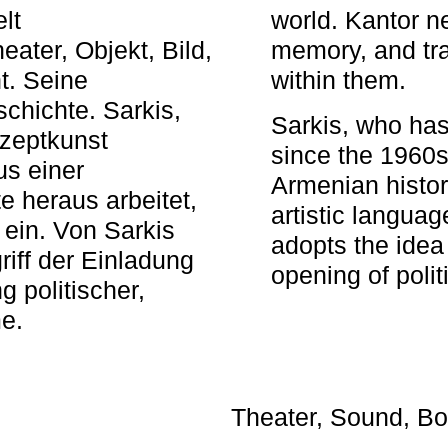
elt
world. Kantor n
ater, Objekt, Bild,
memory, and tra
t. Seine
within them.
chichte. Sarkis,
Sarkis, who has
nzeptkunst
since the 1960s
us einer
Armenian histor
e heraus arbeitet,
artistic languag
 ein. Von Sarkis
adopts the idea 
iff der Einladung
opening of polit
g politischer,
me.
Theater, Sound, Bo