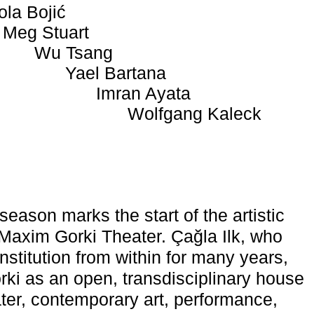
ola Bojić
Meg Stuart
Wu Tsang
Yael Bartana
Imran Ayata
Wolfgang Kaleck
eason marks the start of the artistic
e Maxim Gorki Theater. Çağla Ilk, who
nstitution from within for many years,
rki as an open, transdisciplinary house
ter, contemporary art, performance,