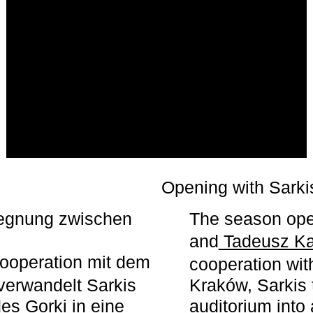
r
Opening with Sarki
egegnung zwischen
The season ope
and
Tadeusz Ka
ooperation mit dem
cooperation wit
erwandelt Sarkis
Kraków, Sarkis 
s Gorki in eine
auditorium into 