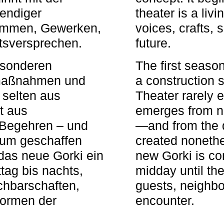
bendiger
theater is a li
timmen, Gewerken,
voices, crafts,
tsversprechen.
future.
besonderen
The first seaso
rmaßnahmen und
a construction s
 selten aus
Theater rarely 
t aus
emerges from ne
 Begehren – und
—and from the q
aum geschaffen
created nonethel
das neue Gorki ein
new Gorki is c
tag bis nachts,
midday until the
achbarschaften,
guests, neighbo
Formen der
encounter.