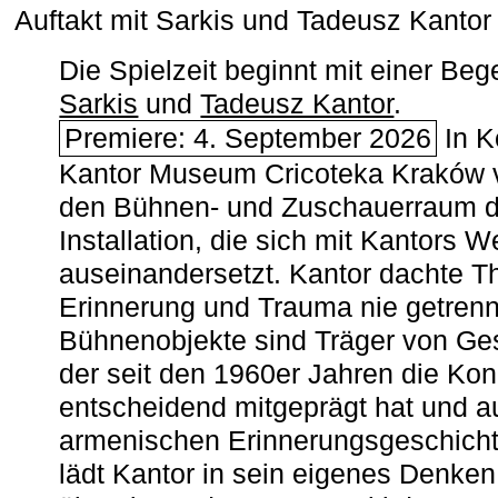
Auftakt mit Sarkis und Tadeusz Kanto
Die Spielzeit beginnt mit einer B
Sarkis
und
Tadeusz Kantor
.
Premiere: 4. September 2026
In K
Kantor Museum Cricoteka Kraków v
den Bühnen- und Zuschauerraum de
Installation, die sich mit Kantors W
auseinandersetzt. Kantor dachte The
Erinnerung und Trauma nie getrenn
Bühnenobjekte sind Träger von Ges
der seit den 1960er Jahren die Ko
entscheidend mitgeprägt hat und a
armenischen ­Erinnerungsgeschicht
lädt Kantor in sein eigenes Denken