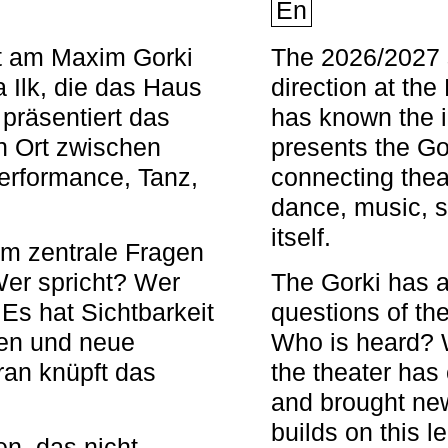
En
nt am Maxim Gorki
The 2026/2027 s
 Ilk, die das Haus
direction at th
 präsentiert das
has known the i
en Ort zwischen
presents the Go
Performance, Tanz,
connecting thea
dance, music, s
itself.
em zentrale Fragen
Wer spricht? Wer
The Gorki has a
s hat Sichtbarkeit
questions of th
en und neue
Who is heard? 
ran knüpft das
the theater has c
and brought new
builds on this l
n, das nicht