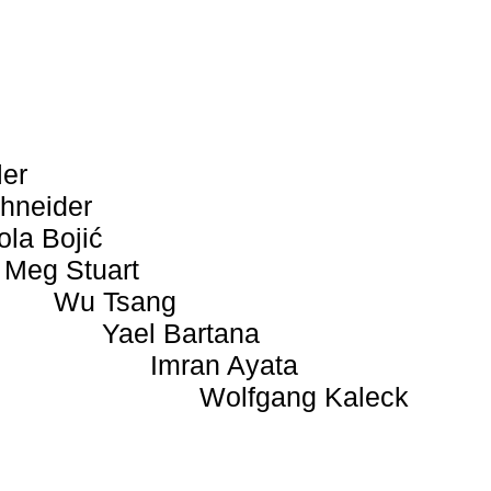
ler
hneider
ola Bojić
Meg Stuart
Wu Tsang
Yael Bartana
Imran Ayata
Wolfgang Kaleck