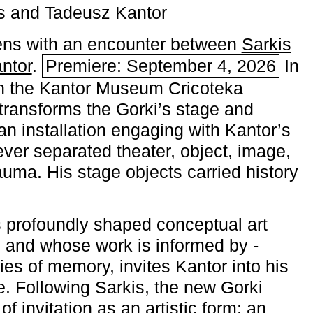
s and Tadeusz Kantor
ns with an encounter between
Sarkis
ntor
.
Premiere: September 4, 2026
In
h the ­Kantor Museum Cricoteka
transforms the Gorki’s stage and
an installation engaging with Kantor’s
ever separated theater, object, image,
uma. His stage objects carried history
 profoundly shaped conceptual art
 and whose work is informed by ­
ies of memory, invites Kantor into his
e. Following Sarkis, the new Gorki
of invitation as an artistic form: an