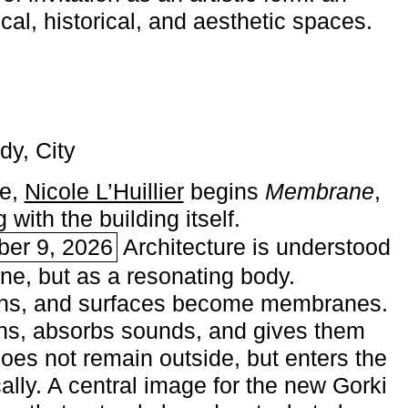
ical, historical, and aesthetic spaces.
dy, City
me,
Nicole L’Huillier
begins ­
Membrane
,
with the building itself.
ber 9, 2026
Architecture is understood
one, but as a resonating body.
ins, and surfaces become membranes.
ns, absorbs sounds, and gives them
does not remain outside, but enters the
ally. A central image for the new Gorki