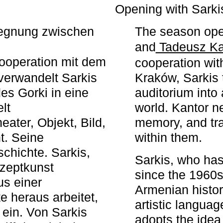
r
Opening with Sarki
egegnung zwischen
The season ope
and
Tadeusz Ka
ooperation mit dem
cooperation wit
erwandelt Sarkis
Kraków, Sarkis 
s Gorki in eine
auditorium into 
elt
world. Kantor n
ater, Objekt, Bild,
memory, and tra
t. Seine
within them.
chichte. Sarkis,
Sarkis, who has
nzeptkunst
since the 1960s
us einer
Armenian histor
e heraus arbeitet,
artistic languag
 ein. Von Sarkis
adopts the idea 