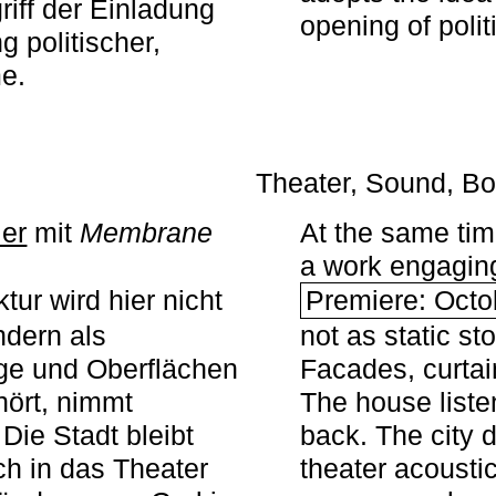
iff der Einladung
opening of polit
g politischer,
me.
Theater, Sound, Bo
ier
mit ­
Membrane
At the same ti
a work engaging 
tur wird hier nicht
Premiere: Octo
ndern als
not as static st
ge und Oberflächen
Facades, curta
ört, nimmt
The house liste
Die Stadt bleibt
back. The city 
sch in das Theater
theater acoustic