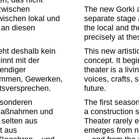
zwischen
The new Gorki 
wischen lokal und
separate stage 
u an diesen
the local and th
precisely at th
eht deshalb kein
This new artisti
nnt mit der
concept. It begi
bendiger
theater is a li
timmen, Gewerken,
voices, crafts,
tsversprechen.
future.
besonderen
The first seaso
rmaßnahmen und
a construction s
 selten aus
Theater rarely 
t aus
emerges from ne