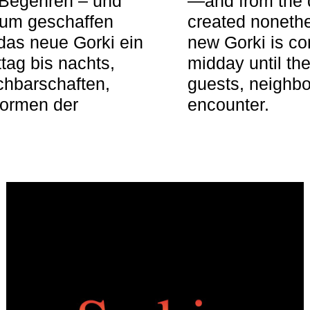
 Begehren – und
—and from the q
aum geschaffen
created nonethel
das neue Gorki ein
new Gorki is c
tag bis nachts,
midday until the
achbarschaften,
guests, neighbo
Formen der
encounter.