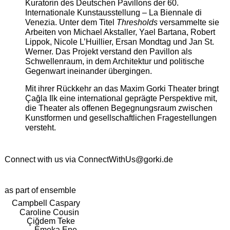
Kuratorin des Deutschen Pavillons der 60.
Internationale Kunstausstellung – La Biennale di
Venezia. Unter dem Titel
Thresholds
versammelte sie
Arbeiten von Michael Akstaller, Yael Bartana, Robert
Lippok, Nicole L’Huillier, Ersan Mondtag und Jan St.
Werner. Das Projekt verstand den Pavillon als
Schwellenraum, in dem Architektur und politische
Gegenwart ineinander übergingen.
Mit ihrer Rückkehr an das Maxim Gorki Theater bringt
Çağla Ilk eine international geprägte Perspektive mit,
die Theater als offenen Begegnungsraum zwischen
Kunstformen und gesellschaftlichen Fragestellungen
versteht.
Connect with us via
ConnectWithUs@gorki.de
as part of ensemble
Campbell Caspary
Caroline Cousin
Çiğdem Teke
Emeka Ene