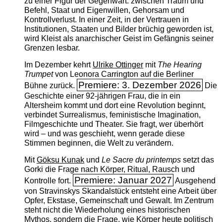
zu einer Figur der Gegenwart: zwischen Traum und
Befehl, Staat und Eigenwillen, Gehorsam und
Kontrollverlust. In einer Zeit, in der Vertrauen in
Institutionen, Staaten und Bilder brüchig geworden ist,
wird Kleist als anarchischer Geist im Gefängnis seiner
Grenzen lesbar.
Im Dezember kehrt
Ulrike Ottinger
mit
The ­Hearing
Trumpet
von Leonora Carrington auf die Berliner
Premiere: 3. Dezember 2026
Bühne zurück.
Die
Geschichte einer 92-jährigen Frau, die in ein
Altersheim kommt und dort eine Revolution beginnt,
verbindet Surrealismus, feministische Imagination,
Filmgeschichte und Theater. Sie fragt, wer überhört
wird – und was geschieht, wenn gerade diese
Stimmen beginnen, die Welt zu verändern.
Mit
Göksu Kunak
und
Le Sacre du printemps
setzt das
Gorki die Frage nach Körper, Ritual, Rausch und
Premiere: Januar 2027
Kontrolle fort.
Ausgehend
von Stravinskys Skandalstück entsteht eine Arbeit über
Opfer, Ekstase, Gemeinschaft und Gewalt. Im Zentrum
steht nicht die Wiederholung eines historischen
Mythos, sondern die Frage, wie Körper heute politisch