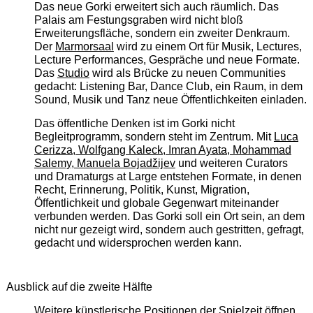
Das neue Gorki erweitert sich auch räumlich. Das
Palais am Festungsgraben wird nicht bloß
Erweiterungsfläche, sondern ein zweiter Denkraum.
Der
Marmorsaal
wird zu einem Ort für Musik, Lectures,
Lecture Performances, Gespräche und neue Formate.
Das
Studio
wird als Brücke zu neuen Communities
gedacht: Listening Bar, Dance Club, ein Raum, in dem
Sound, Musik und Tanz neue Öffentlichkeiten einladen.
Das öffentliche Denken ist im Gorki nicht
Begleitprogramm, sondern steht im Zentrum. Mit
Luca
Cerizza, Wolfgang Kaleck, Imran Ayata, Mohammad
Salemy, Manuela Bojadžijev
und weiteren Curators
und Dramaturgs at Large entstehen Formate, in denen
Recht, Erinnerung, Politik, Kunst, Migration,
Öffentlichkeit und globale Gegenwart miteinander
verbunden werden. Das Gorki soll ein Ort sein, an dem
nicht nur gezeigt wird, sondern auch gestritten, gefragt,
gedacht und widersprochen werden kann.
Ausblick auf die zweite Hälfte
Weitere künstlerische Positionen der Spielzeit öffnen