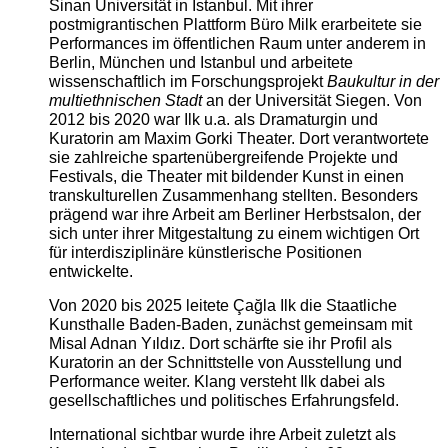
Sinan Universität in Istanbul. Mit ihrer
postmigrantischen Plattform Büro Milk erarbeitete sie
Performances im öffentlichen Raum unter anderem in
Berlin, München und Istanbul und arbeitete
wissenschaftlich im Forschungsprojekt
Baukultur in der
multiethnischen Stadt
an der Universität Siegen. Von
2012 bis 2020 war Ilk u.a. als Dramaturgin und
Kuratorin am Maxim Gorki Theater. Dort verantwortete
sie zahlreiche spartenübergreifende Projekte und
Festivals, die Theater mit bildender Kunst in einen
transkulturellen Zusammenhang stellten. Besonders
prägend war ihre Arbeit am Berliner Herbstsalon, der
sich unter ihrer Mitgestaltung zu einem wichtigen Ort
für interdisziplinäre künstlerische Positionen
entwickelte.
Von 2020 bis 2025 leitete Çağla Ilk die Staatliche
Kunsthalle Baden-Baden, zunächst gemeinsam mit
Misal Adnan Yıldız. Dort schärfte sie ihr Profil als
Kuratorin an der Schnittstelle von Ausstellung und
Performance weiter. Klang versteht Ilk dabei als
gesellschaftliches und politisches Erfahrungsfeld.
International sichtbar wurde ihre Arbeit zuletzt als