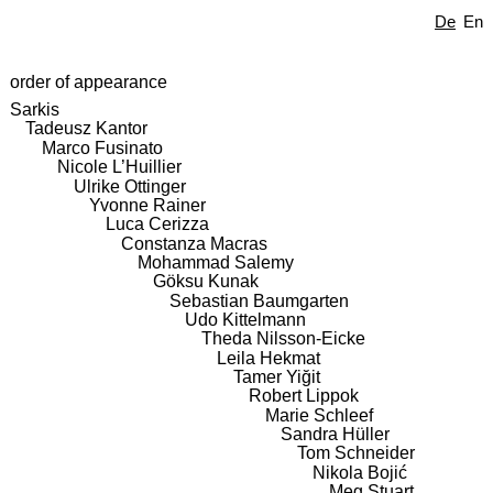
De
En
order of appearance
Sarkis
Tadeusz Kantor
Marco Fusinato
Nicole L’Huillier
Ulrike Ottinger
Yvonne Rainer
Luca Cerizza
Constanza Macras
Mohammad Salemy
Göksu Kunak
Sebastian Baumgarten
Udo Kittelmann
Theda Nilsson-Eicke
Leila Hekmat
Tamer Yiğit
Robert Lippok
Marie Schleef
Sandra Hüller
Tom Schneider
Nikola Bojić
Meg Stuart