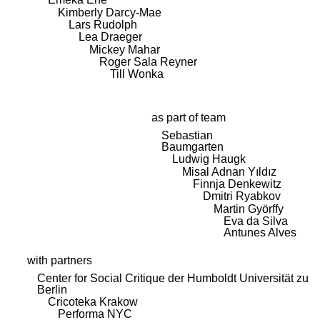
Kimberly Darcy-Mae
Lars Rudolph
Lea Draeger
Mickey Mahar
Roger Sala Reyner
Till Wonka
as part of team
Sebastian
Baumgarten
Ludwig Haugk
Misal Adnan Yıldız
Finnja Denkewitz
Dmitri Ryabkov
Martin Györffy
Eva da Silva
Antunes Alves
with partners
Center for Social Critique der Humboldt Universität zu
Berlin
Cricoteka Krakow
Performa NYC