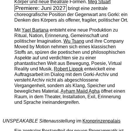
Körper und neue theatrale Formen.
Meg Stuart
Premiere: Juni 2027
bringt eine zentrale
choreografische Position der Gegenwart ans Gorki: ein
Denken des Körpers als offener, fragiler, politischer Ort.
Mit
Yael Bartana
entsteht eine neue Produktion zu
Ritual, Nation, Erinnerung, Gemeinschaft und
politischer Imagination.
Wu Tsang
und ihre Company
Moved by Motion nehmen sich eines klassischen
Stoffs an, spüren die poetischen und philosophischen
Aspekte auf und verdichten sie zu einer
phantastischen Welt aus Bewegung, Poesie, Virtual
Reality und Musik.
Robert Lippok
entwickelt eine
Auftragsarbeit im Dialog mit dem Gorki-Archiv und
versteht Archiv nicht als abgeschlossene
Vergangenheit, sondern als Klang, Speicher und
bewegliches Material.
Ayham Majid Agha
öffnet einen
Raum, in dem Theater, Installation, Exil, Erinnerung
und Sprache ineinandergreifen.
UNSPEAKABLE Sittenausstellung
im
Kronprinzenpalais
Ein zentraler Bestandteil der neuen Programmatik ist