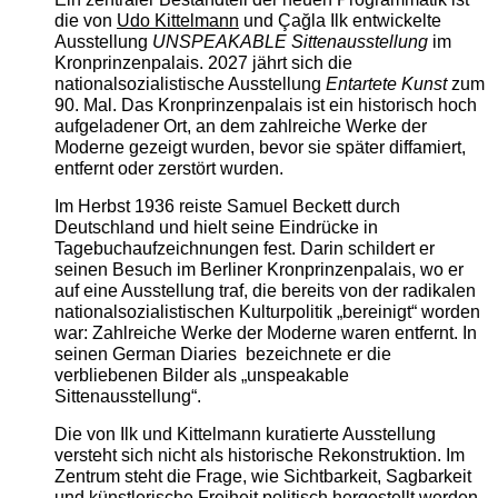
die von
Udo Kittelmann
und Çağla Ilk entwickelte
Ausstellung
UNSPEAKABLE Sittenausstellung
im
Kronprinzenpalais. 2027 jährt sich die
nationalsozialistische Ausstellung
Entartete Kunst
zum
90. Mal. Das Kronprinzenpalais ist ein historisch hoch
aufgeladener Ort, an dem zahlreiche Werke der
Moderne gezeigt wurden, bevor sie später diffamiert,
entfernt oder zerstört wurden.
Im Herbst 1936 reiste Samuel Beckett durch
Deutschland und hielt seine Eindrücke in
Tagebuchaufzeichnungen fest. Darin schildert er
seinen Besuch im Berliner Kronprinzenpalais, wo er
auf eine Ausstellung traf, die bereits von der radikalen
nationalsozialistischen Kulturpolitik „bereinigt“ worden
war: Zahlreiche Werke der Moderne waren entfernt. In
seinen German Diaries bezeichnete er die
verbliebenen Bilder als „unspeakable
Sittenausstellung“.
Die von Ilk und Kittelmann kuratierte Ausstellung
versteht sich nicht als historische Rekonstruktion. Im
Zentrum steht die Frage, wie Sichtbarkeit, Sagbarkeit
und künstlerische Freiheit politisch hergestellt werden