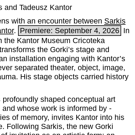
s and Tadeusz Kantor
ns with an encounter between
Sarkis
ntor
.
Premiere: September 4, 2026
In
h the ­Kantor Museum Cricoteka
transforms the Gorki’s stage and
an installation engaging with Kantor’s
ever separated theater, object, image,
uma. His stage objects carried history
 profoundly shaped conceptual art
 and whose work is informed by ­
ies of memory, invites Kantor into his
e. Following Sarkis, the new Gorki