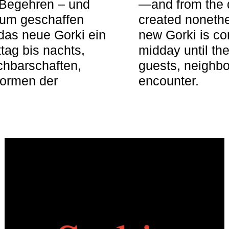
 Begehren – und
—and from the q
aum geschaffen
created nonethel
das neue Gorki ein
new Gorki is c
tag bis nachts,
midday until the
achbarschaften,
guests, neighbo
Formen der
encounter.