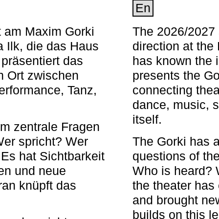
En
nt am Maxim Gorki
The 2026/2027 s
 Ilk, die das Haus
direction at th
 präsentiert das
has known the i
en Ort zwischen
presents the Go
Performance, Tanz,
connecting thea
dance, music, s
itself.
em zentrale Fragen
Wer spricht? Wer
The Gorki has a
s hat Sichtbarkeit
questions of th
en und neue
Who is heard? 
ran knüpft das
the theater has c
and brought new
builds on this l