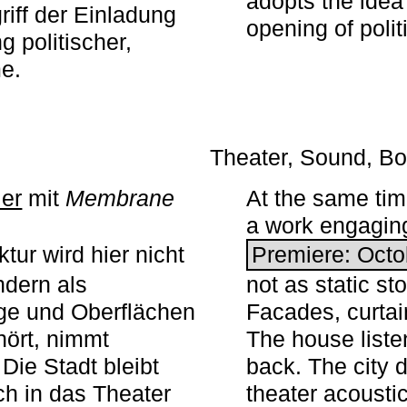
adopts the idea 
iff der Einladung
opening of polit
g politischer,
me.
Theater, Sound, Bo
ier
mit ­
Membrane
At the same ti
a work engaging 
tur wird hier nicht
Premiere: Octo
ndern als
not as static st
ge und Oberflächen
Facades, curta
ört, nimmt
The house liste
Die Stadt bleibt
back. The city 
sch in das Theater
theater acoustic