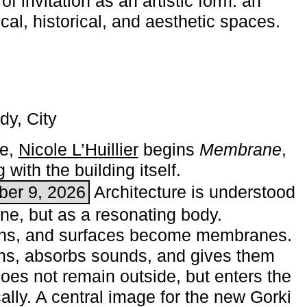
of invitation as an artistic form: an
ical, historical, and aesthetic spaces.
dy, City
me,
Nicole L’Huillier
begins ­
Membrane
,
with the building itself.
ber 9, 2026
Architecture is understood
one, but as a resonating body.
ins, and surfaces become membranes.
ns, absorbs sounds, and gives them
does not remain outside, but enters the
ally. A central image for the new Gorki