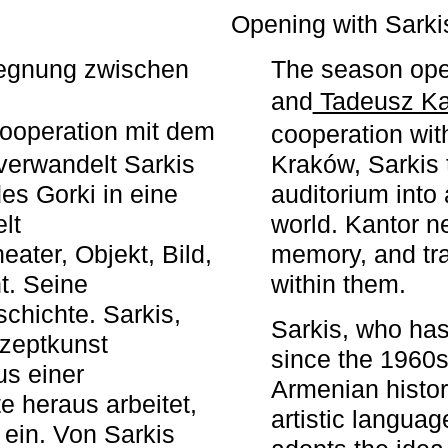
r
Opening with Sarki
egegnung zwischen
The season ope
and
Tadeusz Ka
ooperation mit dem
cooperation wit
erwandelt Sarkis
Kraków, Sarkis 
s Gorki in eine
auditorium into 
elt
world. Kantor n
ater, Objekt, Bild,
memory, and tra
t. Seine
within them.
chichte. Sarkis,
Sarkis, who has
nzeptkunst
since the 1960s
us einer
Armenian histor
e heraus arbeitet,
artistic languag
 ein. Von Sarkis