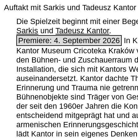
Auftakt mit Sarkis und Tadeusz Kanto
Die Spielzeit beginnt mit einer B
Sarkis
und
Tadeusz Kantor
.
Premiere: 4. September 2026
In K
Kantor Museum Cricoteka Kraków v
den Bühnen- und Zuschauerraum de
Installation, die sich mit Kantors W
auseinandersetzt. Kantor dachte The
Erinnerung und Trauma nie getrenn
Bühnenobjekte sind Träger von Ges
der seit den 1960er Jahren die Ko
entscheidend mitgeprägt hat und a
armenischen ­Erinnerungsgeschicht
lädt Kantor in sein eigenes Denken