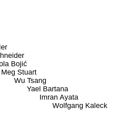
ler
hneider
ola Bojić
Meg Stuart
Wu Tsang
Yael Bartana
Imran Ayata
Wolfgang Kaleck