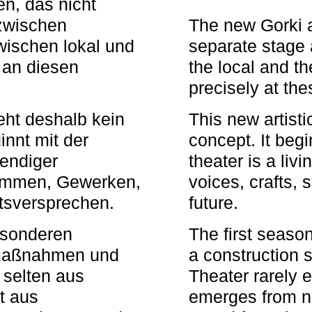
n, das nicht
zwischen
The new Gorki 
wischen lokal und
separate stage 
u an diesen
the local and th
precisely at th
eht deshalb kein
This new artisti
nnt mit der
concept. It begi
bendiger
theater is a li
timmen, Gewerken,
voices, crafts,
tsversprechen.
future.
besonderen
The first seaso
rmaßnahmen und
a construction s
 selten aus
Theater rarely 
t aus
emerges from ne