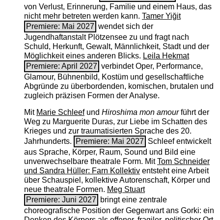
von Verlust, Erinnerung, Familie und einem Haus, das
nicht mehr betreten werden kann.
Tamer Yiğit
Premiere: Mai 2027
wendet sich der
Jugendhaftanstalt Plötzensee zu und fragt nach
Schuld, Herkunft, Gewalt, Männlichkeit, Stadt und der
Möglichkeit eines anderen Blicks.
Leila Hekmat
Premiere: April 2027
verbindet Oper, Performance,
Glamour, Bühnenbild, Kostüm und gesellschaftliche
Abgründe zu überbordenden, komischen, brutalen und
zugleich präzisen Formen der Analyse.
Mit
Marie Schleef
und
Hiroshima mon amour
führt der
Weg zu Marguerite Duras, zur Liebe im Schatten des
Krieges und zur traumatisierten Sprache des 20.
Jahrhunderts.
Premiere: Mai 2027
Schleef entwickelt
aus Sprache, Körper, Raum, Sound und Bild eine
unverwechselbare theatrale Form. Mit
Tom Schneider
und Sandra Hüller: Farn Kollektiv
entsteht eine Arbeit
über Schauspiel, kollektive Autorenschaft, Körper und
neue theatrale Formen.
Meg Stuart
Premiere: Juni 2027
bringt eine zentrale
choreografische Position der Gegenwart ans Gorki: ein
Denken des Körpers als offener, fragiler, politischer Ort.