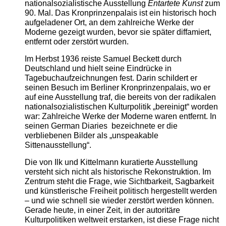
nationalsozialistische Ausstellung
Entartete Kunst
zum
90. Mal. Das Kronprinzenpalais ist ein historisch hoch
aufgeladener Ort, an dem zahlreiche Werke der
Moderne gezeigt wurden, bevor sie später diffamiert,
entfernt oder zerstört wurden.
Im Herbst 1936 reiste Samuel Beckett durch
Deutschland und hielt seine Eindrücke in
Tagebuchaufzeichnungen fest. Darin schildert er
seinen Besuch im Berliner Kronprinzenpalais, wo er
auf eine Ausstellung traf, die bereits von der radikalen
nationalsozialistischen Kulturpolitik „bereinigt“ worden
war: Zahlreiche Werke der Moderne waren entfernt. In
seinen German Diaries bezeichnete er die
verbliebenen Bilder als „unspeakable
Sittenausstellung“.
Die von Ilk und Kittelmann kuratierte Ausstellung
versteht sich nicht als historische Rekonstruktion. Im
Zentrum steht die Frage, wie Sichtbarkeit, Sagbarkeit
und künstlerische Freiheit politisch hergestellt werden
– und wie schnell sie wieder zerstört werden können.
Gerade heute, in einer Zeit, in der autoritäre
Kulturpolitiken weltweit erstarken, ist diese Frage nicht