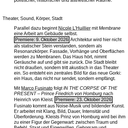
politischer, historischer und ästhetischer Räume.
Theater, Sound, Körper, Stadt
Parallel dazu beginnt
Nicole L’Huillier
mit ­
Membrane
eine Arbeit am Gebäude selbst.
Premiere: 9. Oktober 2026
Architektur wird hier nicht
als statischer Stein verstanden, sondern als
Resonanzkörper. Fassade, Vorhänge und Oberflächen
werden zu Membranen. Das Haus hört, nimmt
Geräusche auf und gibt sie zurück. Die Stadt bleibt
nicht draußen, sondern tritt akustisch in das Theater
ein. So entsteht ein zentrales Bild für das neue Gorki:
ein Haus, das nicht nur sendet, sondern empfängt.
Mit
Marco Fusinato
folgt
IN THE CORPSE OF THE
PRESENT – Prince Friedrich von Homburg
nach
Heinrich von Kleist.
Premiere: 23. Oktober 2026
Fusinato kommt aus Noise-Musik und bildender Kunst.
Er arbeitet mit Klang, Bild, Dauer, Intensität und
Überforderung. Kleists Prinz von Homburg wird bei ihm
zu einer Figur der Gegenwart: zwischen Traum und
Befehl, Staat und Eigenwillen, Gehorsam und