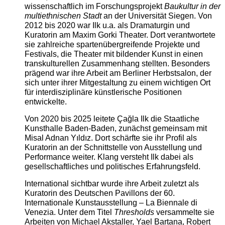
wissenschaftlich im Forschungsprojekt
Baukultur in der
multiethnischen Stadt
an der Universität Siegen. Von
2012 bis 2020 war Ilk u.a. als Dramaturgin und
Kuratorin am Maxim Gorki Theater. Dort verantwortete
sie zahlreiche spartenübergreifende Projekte und
Festivals, die Theater mit bildender Kunst in einen
transkulturellen Zusammenhang stellten. Besonders
prägend war ihre Arbeit am Berliner Herbstsalon, der
sich unter ihrer Mitgestaltung zu einem wichtigen Ort
für interdisziplinäre künstlerische Positionen
entwickelte.
Von 2020 bis 2025 leitete Çağla Ilk die Staatliche
Kunsthalle Baden-Baden, zunächst gemeinsam mit
Misal Adnan Yıldız. Dort schärfte sie ihr Profil als
Kuratorin an der Schnittstelle von Ausstellung und
Performance weiter. Klang versteht Ilk dabei als
gesellschaftliches und politisches Erfahrungsfeld.
International sichtbar wurde ihre Arbeit zuletzt als
Kuratorin des Deutschen Pavillons der 60.
Internationale Kunstausstellung – La Biennale di
Venezia. Unter dem Titel
Thresholds
versammelte sie
Arbeiten von Michael Akstaller, Yael Bartana, Robert