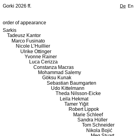
Gorki 2026 ff.
De
En
order of appearance
Sarkis
Tadeusz Kantor
Marco Fusinato
Nicole L’Huillier
Ulrike Ottinger
Yvonne Rainer
Luca Cerizza
Constanza Macras
Mohammad Salemy
Göksu Kunak
Sebastian Baumgarten
Udo Kittelmann
Theda Nilsson-Eicke
Leila Hekmat
Tamer Yiğit
Robert Lippok
Marie Schleef
Sandra Hüller
Tom Schneider
Nikola Bojić
Meg Stuart