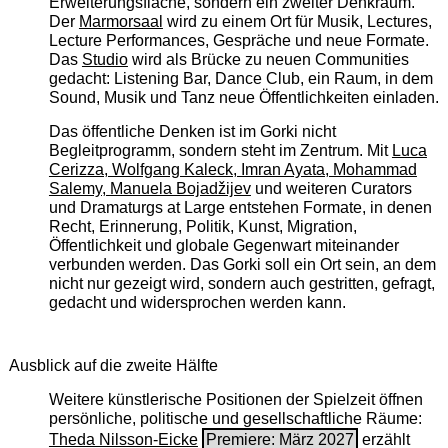
Erweiterungsfläche, sondern ein zweiter Denkraum.
Der
Marmorsaal
wird zu einem Ort für Musik, Lectures,
Lecture Performances, Gespräche und neue Formate.
Das
Studio
wird als Brücke zu neuen Communities
gedacht: Listening Bar, Dance Club, ein Raum, in dem
Sound, Musik und Tanz neue Öffentlichkeiten einladen.
Das öffentliche Denken ist im Gorki nicht
Begleitprogramm, sondern steht im Zentrum. Mit
Luca
Cerizza, Wolfgang Kaleck, Imran Ayata, Mohammad
Salemy, Manuela Bojadžijev
und weiteren Curators
und Dramaturgs at Large entstehen Formate, in denen
Recht, Erinnerung, Politik, Kunst, Migration,
Öffentlichkeit und globale Gegenwart miteinander
verbunden werden. Das Gorki soll ein Ort sein, an dem
nicht nur gezeigt wird, sondern auch gestritten, gefragt,
gedacht und widersprochen werden kann.
Ausblick auf die zweite Hälfte
Weitere künstlerische Positionen der Spielzeit öffnen
persönliche, politische und gesellschaftliche Räume:
Theda Nilsson-Eicke
Premiere: März 2027
erzählt