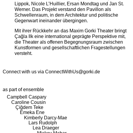
Lippok, Nicole L’Huillier, Ersan Mondtag und Jan St.
Werner. Das Projekt verstand den Pavillon als
Schwellenraum, in dem Architektur und politische
Gegenwart ineinander übergingen.
Mit ihrer Rückkehr an das Maxim Gorki Theater bringt
Çağla Ilk eine international geprägte Perspektive mit,
die Theater als offenen Begegnungsraum zwischen
Kunstformen und gesellschaftlichen Fragestellungen
versteht.
Connect with us via
ConnectWithUs@gorki.de
as part of ensemble
Campbell Caspary
Caroline Cousin
Çiğdem Teke
Emeka Ene
Kimberly Darcy-Mae
Lars Rudolph
Lea Draeger