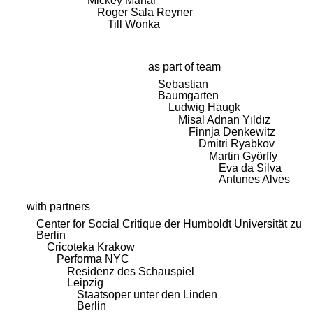
Mickey Mahar
Roger Sala Reyner
Till Wonka
as part of team
Sebastian
Baumgarten
Ludwig Haugk
Misal Adnan Yıldız
Finnja Denkewitz
Dmitri Ryabkov
Martin Györffy
Eva da Silva
Antunes Alves
with partners
Center for Social Critique der Humboldt Universität zu
Berlin
Cricoteka Krakow
Performa NYC
Residenz des Schauspiel
Leipzig
Staatsoper unter den Linden
Berlin