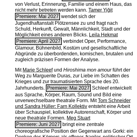
von Verlust, Erinnerung, Familie und einem Haus, das
nicht mehr betreten werden kann.
Tamer Yiğit
Premiere: Mai 2027
wendet sich der
Jugendhaftanstalt Plötzensee zu und fragt nach
Schuld, Herkunft, Gewalt, Männlichkeit, Stadt und der
Möglichkeit eines anderen Blicks.
Leila Hekmat
Premiere: April 2027
verbindet Oper, Performance,
Glamour, Bühnenbild, Kostüm und gesellschaftliche
Abgründe zu überbordenden, komischen, brutalen und
zugleich präzisen Formen der Analyse.
Mit
Marie Schleef
und
Hiroshima mon amour
führt der
Weg zu Marguerite Duras, zur Liebe im Schatten des
Krieges und zur traumatisierten Sprache des 20.
Jahrhunderts.
Premiere: Mai 2027
Schleef entwickelt
aus Sprache, Körper, Raum, Sound und Bild eine
unverwechselbare theatrale Form. Mit
Tom Schneider
und Sandra Hüller: Farn Kollektiv
entsteht eine Arbeit
über Schauspiel, kollektive Autorenschaft, Körper und
neue theatrale Formen.
Meg Stuart
Premiere: Juni 2027
bringt eine zentrale
choreografische Position der Gegenwart ans Gorki: ein
Denken des Körpers als offener, fragiler, politischer Ort.