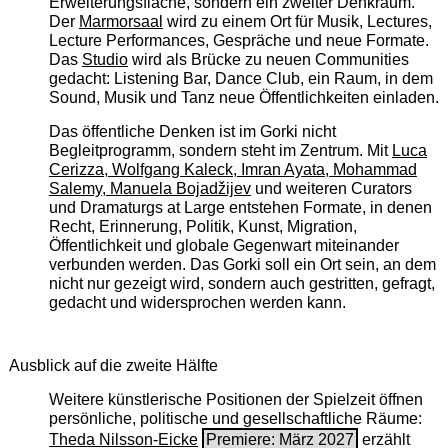
Erweiterungsfläche, sondern ein zweiter Denkraum.
Der
Marmorsaal
wird zu einem Ort für Musik, Lectures,
Lecture Performances, Gespräche und neue Formate.
Das
Studio
wird als Brücke zu neuen Communities
gedacht: Listening Bar, Dance Club, ein Raum, in dem
Sound, Musik und Tanz neue Öffentlichkeiten einladen.
Das öffentliche Denken ist im Gorki nicht
Begleitprogramm, sondern steht im Zentrum. Mit
Luca
Cerizza, Wolfgang Kaleck, Imran Ayata, Mohammad
Salemy, Manuela Bojadžijev
und weiteren Curators
und Dramaturgs at Large entstehen Formate, in denen
Recht, Erinnerung, Politik, Kunst, Migration,
Öffentlichkeit und globale Gegenwart miteinander
verbunden werden. Das Gorki soll ein Ort sein, an dem
nicht nur gezeigt wird, sondern auch gestritten, gefragt,
gedacht und widersprochen werden kann.
Ausblick auf die zweite Hälfte
Weitere künstlerische Positionen der Spielzeit öffnen
persönliche, politische und gesellschaftliche Räume:
Theda Nilsson-Eicke
Premiere: März 2027
erzählt