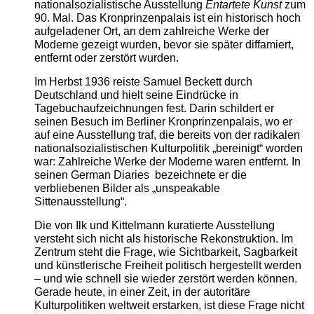
nationalsozialistische Ausstellung
Entartete Kunst
zum
90. Mal. Das Kronprinzenpalais ist ein historisch hoch
aufgeladener Ort, an dem zahlreiche Werke der
Moderne gezeigt wurden, bevor sie später diffamiert,
entfernt oder zerstört wurden.
Im Herbst 1936 reiste Samuel Beckett durch
Deutschland und hielt seine Eindrücke in
Tagebuchaufzeichnungen fest. Darin schildert er
seinen Besuch im Berliner Kronprinzenpalais, wo er
auf eine Ausstellung traf, die bereits von der radikalen
nationalsozialistischen Kulturpolitik „bereinigt“ worden
war: Zahlreiche Werke der Moderne waren entfernt. In
seinen German Diaries bezeichnete er die
verbliebenen Bilder als „unspeakable
Sittenausstellung“.
Die von Ilk und Kittelmann kuratierte Ausstellung
versteht sich nicht als historische Rekonstruktion. Im
Zentrum steht die Frage, wie Sichtbarkeit, Sagbarkeit
und künstlerische Freiheit politisch hergestellt werden
– und wie schnell sie wieder zerstört werden können.
Gerade heute, in einer Zeit, in der autoritäre
Kulturpolitiken weltweit erstarken, ist diese Frage nicht