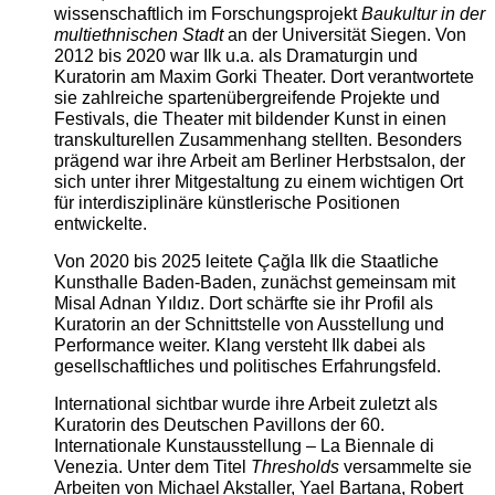
wissenschaftlich im Forschungsprojekt
Baukultur in der
multiethnischen Stadt
an der Universität Siegen. Von
2012 bis 2020 war Ilk u.a. als Dramaturgin und
Kuratorin am Maxim Gorki Theater. Dort verantwortete
sie zahlreiche spartenübergreifende Projekte und
Festivals, die Theater mit bildender Kunst in einen
transkulturellen Zusammenhang stellten. Besonders
prägend war ihre Arbeit am Berliner Herbstsalon, der
sich unter ihrer Mitgestaltung zu einem wichtigen Ort
für interdisziplinäre künstlerische Positionen
entwickelte.
Von 2020 bis 2025 leitete Çağla Ilk die Staatliche
Kunsthalle Baden-Baden, zunächst gemeinsam mit
Misal Adnan Yıldız. Dort schärfte sie ihr Profil als
Kuratorin an der Schnittstelle von Ausstellung und
Performance weiter. Klang versteht Ilk dabei als
gesellschaftliches und politisches Erfahrungsfeld.
International sichtbar wurde ihre Arbeit zuletzt als
Kuratorin des Deutschen Pavillons der 60.
Internationale Kunstausstellung – La Biennale di
Venezia. Unter dem Titel
Thresholds
versammelte sie
Arbeiten von Michael Akstaller, Yael Bartana, Robert