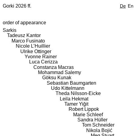
Gorki 2026 ff.
De
En
order of appearance
Sarkis
Tadeusz Kantor
Marco Fusinato
Nicole L’Huillier
Ulrike Ottinger
Yvonne Rainer
Luca Cerizza
Constanza Macras
Mohammad Salemy
Göksu Kunak
Sebastian Baumgarten
Udo Kittelmann
Theda Nilsson-Eicke
Leila Hekmat
Tamer Yiğit
Robert Lippok
Marie Schleef
Sandra Hüller
Tom Schneider
Nikola Bojić
Meg Stuart