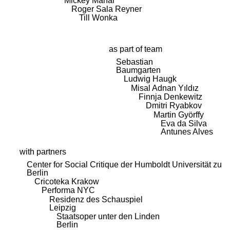
Mickey Mahar
Roger Sala Reyner
Till Wonka
as part of team
Sebastian
Baumgarten
Ludwig Haugk
Misal Adnan Yıldız
Finnja Denkewitz
Dmitri Ryabkov
Martin Györffy
Eva da Silva
Antunes Alves
with partners
Center for Social Critique der Humboldt Universität zu
Berlin
Cricoteka Krakow
Performa NYC
Residenz des Schauspiel
Leipzig
Staatsoper unter den Linden
Berlin