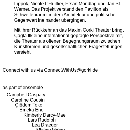
Lippok, Nicole L’Huillier, Ersan Mondtag und Jan St.
Werner. Das Projekt verstand den Pavillon als
Schwellenraum, in dem Architektur und politische
Gegenwart ineinander übergingen.
Mit ihrer Rückkehr an das Maxim Gorki Theater bringt
Çağla Ilk eine international geprägte Perspektive mit,
die Theater als offenen Begegnungsraum zwischen
Kunstformen und gesellschaftlichen Fragestellungen
versteht.
Connect with us via
ConnectWithUs@gorki.de
as part of ensemble
Campbell Caspary
Caroline Cousin
Çiğdem Teke
Emeka Ene
Kimberly Darcy-Mae
Lars Rudolph
Lea Draeger