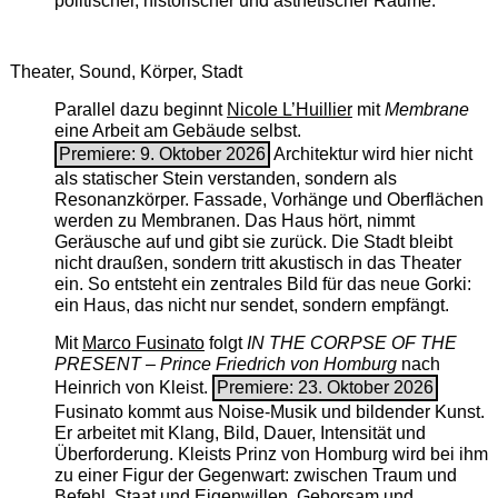
politischer, historischer und ästhetischer Räume.
Theater, Sound, Körper, Stadt
Parallel dazu beginnt
Nicole L’Huillier
mit ­
Membrane
eine Arbeit am Gebäude selbst.
Premiere: 9. Oktober 2026
Architektur wird hier nicht
als statischer Stein verstanden, sondern als
Resonanzkörper. Fassade, Vorhänge und Oberflächen
werden zu Membranen. Das Haus hört, nimmt
Geräusche auf und gibt sie zurück. Die Stadt bleibt
nicht draußen, sondern tritt akustisch in das Theater
ein. So entsteht ein zentrales Bild für das neue Gorki:
ein Haus, das nicht nur sendet, sondern empfängt.
Mit
Marco Fusinato
folgt
IN THE CORPSE OF THE
PRESENT – Prince Friedrich von Homburg
nach
Heinrich von Kleist.
Premiere: 23. Oktober 2026
Fusinato kommt aus Noise-Musik und bildender Kunst.
Er arbeitet mit Klang, Bild, Dauer, Intensität und
Überforderung. Kleists Prinz von Homburg wird bei ihm
zu einer Figur der Gegenwart: zwischen Traum und
Befehl, Staat und Eigenwillen, Gehorsam und