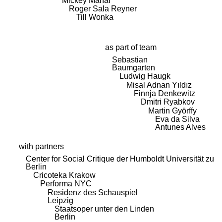
Mickey Mahar
Roger Sala Reyner
Till Wonka
as part of team
Sebastian
Baumgarten
Ludwig Haugk
Misal Adnan Yıldız
Finnja Denkewitz
Dmitri Ryabkov
Martin Györffy
Eva da Silva
Antunes Alves
with partners
Center for Social Critique der Humboldt Universität zu
Berlin
Cricoteka Krakow
Performa NYC
Residenz des Schauspiel
Leipzig
Staatsoper unter den Linden
Berlin