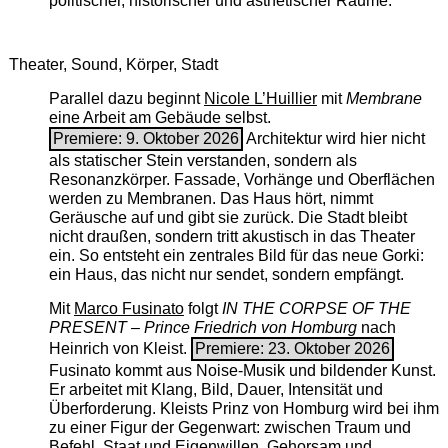
politischer, historischer und ästhetischer Räume.
Theater, Sound, Körper, Stadt
Parallel dazu beginnt
Nicole L’Huillier
mit ­
Membrane
eine Arbeit am Gebäude selbst.
Premiere: 9. Oktober 2026
Architektur wird hier nicht
als statischer Stein verstanden, sondern als
Resonanzkörper. Fassade, Vorhänge und Oberflächen
werden zu Membranen. Das Haus hört, nimmt
Geräusche auf und gibt sie zurück. Die Stadt bleibt
nicht draußen, sondern tritt akustisch in das Theater
ein. So entsteht ein zentrales Bild für das neue Gorki:
ein Haus, das nicht nur sendet, sondern empfängt.
Mit
Marco Fusinato
folgt
IN THE CORPSE OF THE
PRESENT – Prince Friedrich von Homburg
nach
Heinrich von Kleist.
Premiere: 23. Oktober 2026
Fusinato kommt aus Noise-Musik und bildender Kunst.
Er arbeitet mit Klang, Bild, Dauer, Intensität und
Überforderung. Kleists Prinz von Homburg wird bei ihm
zu einer Figur der Gegenwart: zwischen Traum und
Befehl, Staat und Eigenwillen, Gehorsam und