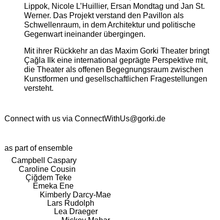
Lippok, Nicole L’Huillier, Ersan Mondtag und Jan St.
Werner. Das Projekt verstand den Pavillon als
Schwellenraum, in dem Architektur und politische
Gegenwart ineinander übergingen.
Mit ihrer Rückkehr an das Maxim Gorki Theater bringt
Çağla Ilk eine international geprägte Perspektive mit,
die Theater als offenen Begegnungsraum zwischen
Kunstformen und gesellschaftlichen Fragestellungen
versteht.
Connect with us via
ConnectWithUs@gorki.de
as part of ensemble
Campbell Caspary
Caroline Cousin
Çiğdem Teke
Emeka Ene
Kimberly Darcy-Mae
Lars Rudolph
Lea Draeger