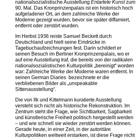
nationalsozialistische Ausstellung
Entartete Kunst
zum
90. Mal. Das Kronprinzenpalais ist ein historisch hoch
aufgeladener Ort, an dem zahlreiche Werke der
Moderne gezeigt wurden, bevor sie später diffamiert,
entfernt oder zerstört wurden.
Im Herbst 1936 reiste Samuel Beckett durch
Deutschland und hielt seine Eindrücke in
Tagebuchaufzeichnungen fest. Darin schildert er
seinen Besuch im Berliner Kronprinzenpalais, wo er
auf eine Ausstellung traf, die bereits von der radikalen
nationalsozialistischen Kulturpolitik „bereinigt“ worden
war: Zahlreiche Werke der Moderne waren entfernt. In
seinen German Diaries bezeichnete er die
verbliebenen Bilder als „unspeakable
Sittenausstellung“.
Die von Ilk und Kittelmann kuratierte Ausstellung
versteht sich nicht als historische Rekonstruktion. Im
Zentrum steht die Frage, wie Sichtbarkeit, Sagbarkeit
und künstlerische Freiheit politisch hergestellt werden
– und wie schnell sie wieder zerstört werden können.
Gerade heute, in einer Zeit, in der autoritäre
Kulturpolitiken weltweit erstarken, ist diese Frage nicht