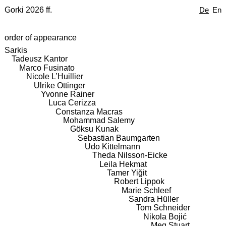
Gorki 2026 ff.
De
En
order of appearance
Sarkis
Tadeusz Kantor
Marco Fusinato
Nicole L’Huillier
Ulrike Ottinger
Yvonne Rainer
Luca Cerizza
Constanza Macras
Mohammad Salemy
Göksu Kunak
Sebastian Baumgarten
Udo Kittelmann
Theda Nilsson-Eicke
Leila Hekmat
Tamer Yiğit
Robert Lippok
Marie Schleef
Sandra Hüller
Tom Schneider
Nikola Bojić
Meg Stuart