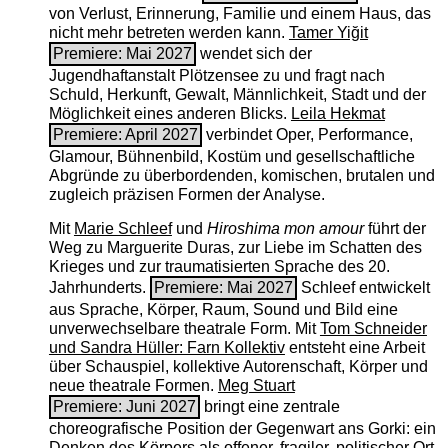
von Verlust, Erinnerung, Familie und einem Haus, das
nicht mehr betreten werden kann.
Tamer Yiğit
Premiere: Mai 2027
wendet sich der
Jugendhaftanstalt Plötzensee zu und fragt nach
Schuld, Herkunft, Gewalt, Männlichkeit, Stadt und der
Möglichkeit eines anderen Blicks.
Leila Hekmat
Premiere: April 2027
verbindet Oper, Performance,
Glamour, Bühnenbild, Kostüm und gesellschaftliche
Abgründe zu überbordenden, komischen, brutalen und
zugleich präzisen Formen der Analyse.
Mit
Marie Schleef
und
Hiroshima mon amour
führt der
Weg zu Marguerite Duras, zur Liebe im Schatten des
Krieges und zur traumatisierten Sprache des 20.
Jahrhunderts.
Premiere: Mai 2027
Schleef entwickelt
aus Sprache, Körper, Raum, Sound und Bild eine
unverwechselbare theatrale Form. Mit
Tom Schneider
und Sandra Hüller: Farn Kollektiv
entsteht eine Arbeit
über Schauspiel, kollektive Autorenschaft, Körper und
neue theatrale Formen.
Meg Stuart
Premiere: Juni 2027
bringt eine zentrale
choreografische Position der Gegenwart ans Gorki: ein
Denken des Körpers als offener, fragiler, politischer Ort.