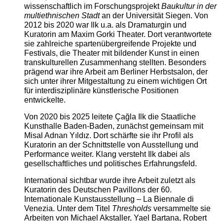
wissenschaftlich im Forschungsprojekt
Baukultur in der
multiethnischen Stadt
an der Universität Siegen. Von
2012 bis 2020 war Ilk u.a. als Dramaturgin und
Kuratorin am Maxim Gorki Theater. Dort verantwortete
sie zahlreiche spartenübergreifende Projekte und
Festivals, die Theater mit bildender Kunst in einen
transkulturellen Zusammenhang stellten. Besonders
prägend war ihre Arbeit am Berliner Herbstsalon, der
sich unter ihrer Mitgestaltung zu einem wichtigen Ort
für interdisziplinäre künstlerische Positionen
entwickelte.
Von 2020 bis 2025 leitete Çağla Ilk die Staatliche
Kunsthalle Baden-Baden, zunächst gemeinsam mit
Misal Adnan Yıldız. Dort schärfte sie ihr Profil als
Kuratorin an der Schnittstelle von Ausstellung und
Performance weiter. Klang versteht Ilk dabei als
gesellschaftliches und politisches Erfahrungsfeld.
International sichtbar wurde ihre Arbeit zuletzt als
Kuratorin des Deutschen Pavillons der 60.
Internationale Kunstausstellung – La Biennale di
Venezia. Unter dem Titel
Thresholds
versammelte sie
Arbeiten von Michael Akstaller, Yael Bartana, Robert