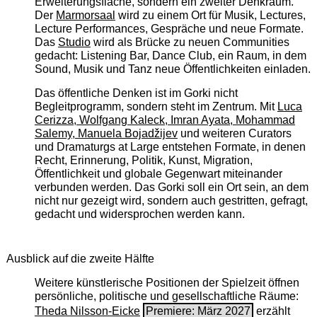
Erweiterungsfläche, sondern ein zweiter Denkraum.
Der
Marmorsaal
wird zu einem Ort für Musik, Lectures,
Lecture Performances, Gespräche und neue Formate.
Das
Studio
wird als Brücke zu neuen Communities
gedacht: Listening Bar, Dance Club, ein Raum, in dem
Sound, Musik und Tanz neue Öffentlichkeiten einladen.
Das öffentliche Denken ist im Gorki nicht
Begleitprogramm, sondern steht im Zentrum. Mit
Luca
Cerizza, Wolfgang Kaleck, Imran Ayata, Mohammad
Salemy, Manuela Bojadžijev
und weiteren Curators
und Dramaturgs at Large entstehen Formate, in denen
Recht, Erinnerung, Politik, Kunst, Migration,
Öffentlichkeit und globale Gegenwart miteinander
verbunden werden. Das Gorki soll ein Ort sein, an dem
nicht nur gezeigt wird, sondern auch gestritten, gefragt,
gedacht und widersprochen werden kann.
Ausblick auf die zweite Hälfte
Weitere künstlerische Positionen der Spielzeit öffnen
persönliche, politische und gesellschaftliche Räume:
Theda Nilsson-Eicke
Premiere: März 2027
erzählt