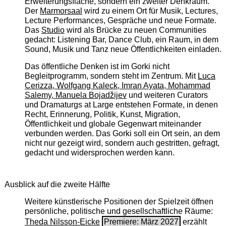
Erweiterungsfläche, sondern ein zweiter Denkraum.
Der
Marmorsaal
wird zu einem Ort für Musik, Lectures,
Lecture Performances, Gespräche und neue Formate.
Das
Studio
wird als Brücke zu neuen Communities
gedacht: Listening Bar, Dance Club, ein Raum, in dem
Sound, Musik und Tanz neue Öffentlichkeiten einladen.
Das öffentliche Denken ist im Gorki nicht
Begleitprogramm, sondern steht im Zentrum. Mit
Luca
Cerizza, Wolfgang Kaleck, Imran Ayata, Mohammad
Salemy, Manuela Bojadžijev
und weiteren Curators
und Dramaturgs at Large entstehen Formate, in denen
Recht, Erinnerung, Politik, Kunst, Migration,
Öffentlichkeit und globale Gegenwart miteinander
verbunden werden. Das Gorki soll ein Ort sein, an dem
nicht nur gezeigt wird, sondern auch gestritten, gefragt,
gedacht und widersprochen werden kann.
Ausblick auf die zweite Hälfte
Weitere künstlerische Positionen der Spielzeit öffnen
persönliche, politische und gesellschaftliche Räume:
Theda Nilsson-Eicke
Premiere: März 2027
erzählt