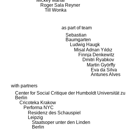
Mickey Mahar
Roger Sala Reyner
Till Wonka
as part of team
Sebastian
Baumgarten
Ludwig Haugk
Misal Adnan Yıldız
Finnja Denkewitz
Dmitri Ryabkov
Martin Györffy
Eva da Silva
Antunes Alves
with partners
Center for Social Critique der Humboldt Universität zu
Berlin
Cricoteka Krakow
Performa NYC
Residenz des Schauspiel
Leipzig
Staatsoper unter den Linden
Berlin