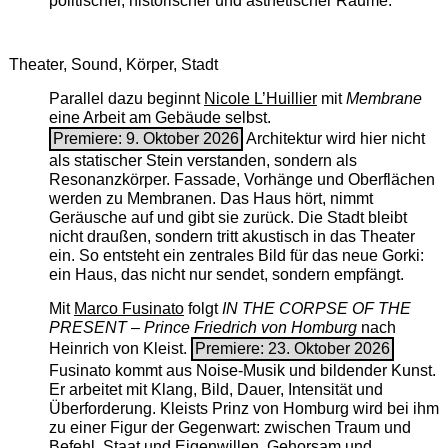
politischer, historischer und ästhetischer Räume.
Theater, Sound, Körper, Stadt
Parallel dazu beginnt
Nicole L’Huillier
mit ­
Membrane
eine Arbeit am Gebäude selbst.
Premiere: 9. Oktober 2026
Architektur wird hier nicht
als statischer Stein verstanden, sondern als
Resonanzkörper. Fassade, Vorhänge und Oberflächen
werden zu Membranen. Das Haus hört, nimmt
Geräusche auf und gibt sie zurück. Die Stadt bleibt
nicht draußen, sondern tritt akustisch in das Theater
ein. So entsteht ein zentrales Bild für das neue Gorki:
ein Haus, das nicht nur sendet, sondern empfängt.
Mit
Marco Fusinato
folgt
IN THE CORPSE OF THE
PRESENT – Prince Friedrich von Homburg
nach
Heinrich von Kleist.
Premiere: 23. Oktober 2026
Fusinato kommt aus Noise-Musik und bildender Kunst.
Er arbeitet mit Klang, Bild, Dauer, Intensität und
Überforderung. Kleists Prinz von Homburg wird bei ihm
zu einer Figur der Gegenwart: zwischen Traum und
Befehl, Staat und Eigenwillen, Gehorsam und