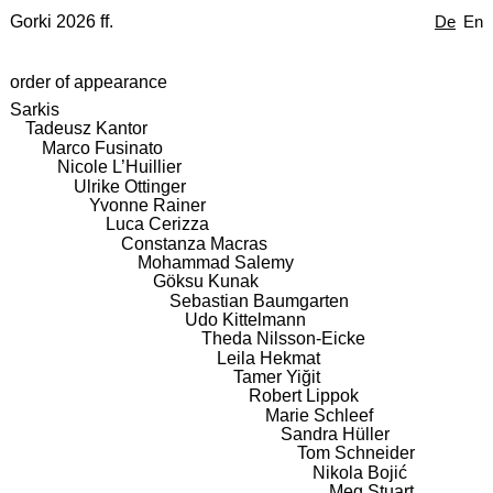
Gorki 2026 ff.
De
En
order of appearance
Sarkis
Tadeusz Kantor
Marco Fusinato
Nicole L’Huillier
Ulrike Ottinger
Yvonne Rainer
Luca Cerizza
Constanza Macras
Mohammad Salemy
Göksu Kunak
Sebastian Baumgarten
Udo Kittelmann
Theda Nilsson-Eicke
Leila Hekmat
Tamer Yiğit
Robert Lippok
Marie Schleef
Sandra Hüller
Tom Schneider
Nikola Bojić
Meg Stuart