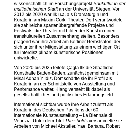
wissenschaftlich im Forschungsprojekt
Baukultur in der
multiethnischen Stadt
an der Universität Siegen. Von
2012 bis 2020 war Ilk u.a. als Dramaturgin und
Kuratorin am Maxim Gorki Theater. Dort verantwortete
sie zahlreiche spartenübergreifende Projekte und
Festivals, die Theater mit bildender Kunst in einen
transkulturellen Zusammenhang stellten. Besonders
prägend war ihre Arbeit am Berliner Herbstsalon, der
sich unter ihrer Mitgestaltung zu einem wichtigen Ort
für interdisziplinäre künstlerische Positionen
entwickelte.
Von 2020 bis 2025 leitete Çağla Ilk die Staatliche
Kunsthalle Baden-Baden, zunächst gemeinsam mit
Misal Adnan Yıldız. Dort schärfte sie ihr Profil als
Kuratorin an der Schnittstelle von Ausstellung und
Performance weiter. Klang versteht Ilk dabei als
gesellschaftliches und politisches Erfahrungsfeld.
International sichtbar wurde ihre Arbeit zuletzt als
Kuratorin des Deutschen Pavillons der 60.
Internationale Kunstausstellung – La Biennale di
Venezia. Unter dem Titel
Thresholds
versammelte sie
Arbeiten von Michael Akstaller, Yael Bartana, Robert