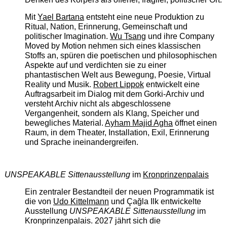
Mit
Yael Bartana
entsteht eine neue Produktion zu
Ritual, Nation, Erinnerung, Gemeinschaft und
politischer Imagination.
Wu Tsang
und ihre Company
Moved by Motion nehmen sich eines klassischen
Stoffs an, spüren die poetischen und philosophischen
Aspekte auf und verdichten sie zu einer
phantastischen Welt aus Bewegung, Poesie, Virtual
Reality und Musik.
Robert Lippok
entwickelt eine
Auftragsarbeit im Dialog mit dem Gorki-Archiv und
versteht Archiv nicht als abgeschlossene
Vergangenheit, sondern als Klang, Speicher und
bewegliches Material.
Ayham Majid Agha
öffnet einen
Raum, in dem Theater, Installation, Exil, Erinnerung
und Sprache ineinandergreifen.
UNSPEAKABLE Sittenausstellung
im
Kronprinzenpalais
Ein zentraler Bestandteil der neuen Programmatik ist
die von
Udo Kittelmann
und Çağla Ilk entwickelte
Ausstellung
UNSPEAKABLE Sittenausstellung
im
Kronprinzenpalais. 2027 jährt sich die