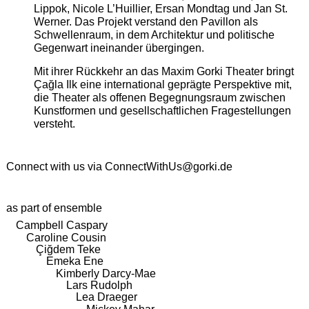
Lippok, Nicole L’Huillier, Ersan Mondtag und Jan St.
Werner. Das Projekt verstand den Pavillon als
Schwellenraum, in dem Architektur und politische
Gegenwart ineinander übergingen.
Mit ihrer Rückkehr an das Maxim Gorki Theater bringt
Çağla Ilk eine international geprägte Perspektive mit,
die Theater als offenen Begegnungsraum zwischen
Kunstformen und gesellschaftlichen Fragestellungen
versteht.
Connect with us via
ConnectWithUs@gorki.de
as part of ensemble
Campbell Caspary
Caroline Cousin
Çiğdem Teke
Emeka Ene
Kimberly Darcy-Mae
Lars Rudolph
Lea Draeger