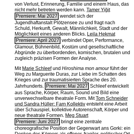
von Verlust, Erinnerung, Familie und einem Haus, das
nicht mehr betreten werden kann.
Tamer Yiğit
Premiere: Mai 2027
wendet sich der
Jugendhaftanstalt Plötzensee zu und fragt nach
Schuld, Herkunft, Gewalt, Männlichkeit, Stadt und der
Möglichkeit eines anderen Blicks.
Leila Hekmat
Premiere: April 2027
verbindet Oper, Performance,
Glamour, Bühnenbild, Kostüm und gesellschaftliche
Abgründe zu überbordenden, komischen, brutalen und
zugleich präzisen Formen der Analyse.
Mit
Marie Schleef
und
Hiroshima mon amour
führt der
Weg zu Marguerite Duras, zur Liebe im Schatten des
Krieges und zur traumatisierten Sprache des 20.
Jahrhunderts.
Premiere: Mai 2027
Schleef entwickelt
aus Sprache, Körper, Raum, Sound und Bild eine
unverwechselbare theatrale Form. Mit
Tom Schneider
und Sandra Hüller: Farn Kollektiv
entsteht eine Arbeit
über Schauspiel, kollektive Autorenschaft, Körper und
neue theatrale Formen.
Meg Stuart
Premiere: Juni 2027
bringt eine zentrale
choreografische Position der Gegenwart ans Gorki: ein
Denken des Körpers als offener, fragiler, politischer Ort.