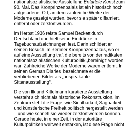
nationalsozialistische Ausstellung
Entartete Kunst
zum
90. Mal. Das Kronprinzenpalais ist ein historisch hoch
aufgeladener Ort, an dem zahlreiche Werke der
Moderne gezeigt wurden, bevor sie später diffamiert,
entfernt oder zerstört wurden.
Im Herbst 1936 reiste Samuel Beckett durch
Deutschland und hielt seine Eindrücke in
Tagebuchaufzeichnungen fest. Darin schildert er
seinen Besuch im Berliner Kronprinzenpalais, wo er
auf eine Ausstellung traf, die bereits von der radikalen
nationalsozialistischen Kulturpolitik „bereinigt“ worden
war: Zahlreiche Werke der Moderne waren entfernt. In
seinen German Diaries bezeichnete er die
verbliebenen Bilder als „unspeakable
Sittenausstellung“.
Die von Ilk und Kittelmann kuratierte Ausstellung
versteht sich nicht als historische Rekonstruktion. Im
Zentrum steht die Frage, wie Sichtbarkeit, Sagbarkeit
und künstlerische Freiheit politisch hergestellt werden
– und wie schnell sie wieder zerstört werden können.
Gerade heute, in einer Zeit, in der autoritäre
Kulturpolitiken weltweit erstarken, ist diese Frage nicht