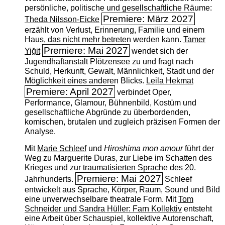
persönliche, politische und gesellschaftliche Räume:
Premiere: März 2027
Theda Nilsson-Eicke
erzählt von Verlust, Erinnerung, Familie und einem
Haus, das nicht mehr betreten werden kann.
Tamer
Premiere: Mai 2027
Yiğit
wendet sich der
Jugendhaftanstalt Plötzensee zu und fragt nach
Schuld, Herkunft, Gewalt, Männlichkeit, Stadt und der
Möglichkeit eines anderen Blicks.
Leila Hekmat
Premiere: April 2027
verbindet Oper,
Performance, Glamour, Bühnenbild, Kostüm und
gesellschaftliche Abgründe zu überbordenden,
komischen, brutalen und zugleich präzisen Formen der
Analyse.
Mit
Marie Schleef
und
Hiroshima mon amour
führt der
Weg zu Marguerite Duras, zur Liebe im Schatten des
Krieges und zur traumatisierten Sprache des 20.
Premiere: Mai 2027
Jahrhunderts.
Schleef
entwickelt aus Sprache, Körper, Raum, Sound und Bild
eine unverwechselbare theatrale Form. Mit
Tom
Schneider und Sandra Hüller: Farn Kollektiv
entsteht
eine Arbeit über Schauspiel, kollektive Autorenschaft,