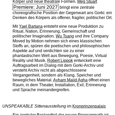
Körper und neue theatrale Formen.
Meg Stuart
Premiere: Juni 2027
bringt eine zentrale
choreografische Position der Gegenwart ans Gorki: ein
Denken des Körpers als offener, fragiler, politischer Ort.
Mit
Yael Bartana
entsteht eine neue Produktion zu
Ritual, Nation, Erinnerung, Gemeinschaft und
politischer Imagination.
Wu Tsang
und ihre Company
Moved by Motion nehmen sich eines klassischen
Stoffs an, spüren die poetischen und philosophischen
Aspekte auf und verdichten sie zu einer
phantastischen Welt aus Bewegung, Poesie, Virtual
Reality und Musik.
Robert Lippok
entwickelt eine
Auftragsarbeit im Dialog mit dem Gorki-Archiv und
versteht Archiv nicht als abgeschlossene
Vergangenheit, sondern als Klang, Speicher und
bewegliches Material.
Ayham Majid Agha
öffnet einen
Raum, in dem Theater, Installation, Exil, Erinnerung
und Sprache ineinandergreifen.
UNSPEAKABLE Sittenausstellung
im
Kronprinzenpalais
Ein zentraler Bestandteil der neuen Programmatik ist