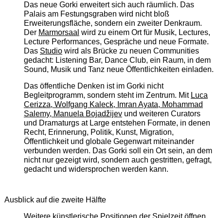
Das neue Gorki erweitert sich auch räumlich. Das
Palais am Festungsgraben wird nicht bloß
Erweiterungsfläche, sondern ein zweiter Denkraum.
Der
Marmorsaal
wird zu einem Ort für Musik, Lectures,
Lecture Performances, Gespräche und neue Formate.
Das
Studio
wird als Brücke zu neuen Communities
gedacht: Listening Bar, Dance Club, ein Raum, in dem
Sound, Musik und Tanz neue Öffentlichkeiten einladen.
Das öffentliche Denken ist im Gorki nicht
Begleitprogramm, sondern steht im Zentrum. Mit
Luca
Cerizza, Wolfgang Kaleck, Imran Ayata, Mohammad
Salemy, Manuela Bojadžijev
und weiteren Curators
und Dramaturgs at Large entstehen Formate, in denen
Recht, Erinnerung, Politik, Kunst, Migration,
Öffentlichkeit und globale Gegenwart miteinander
verbunden werden. Das Gorki soll ein Ort sein, an dem
nicht nur gezeigt wird, sondern auch gestritten, gefragt,
gedacht und widersprochen werden kann.
Ausblick auf die zweite Hälfte
Weitere künstlerische Positionen der Spielzeit öffnen