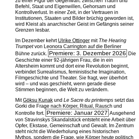
zu einer Figur der Gegenwart: zwischen Traum und
Befehl, Staat und Eigenwillen, Gehorsam und
Kontrollverlust. In einer Zeit, in der Vertrauen in
Institutionen, Staaten und Bilder brüchig geworden ist,
wird Kleist als anarchischer Geist im Gefängnis seiner
Grenzen lesbar.
Im Dezember kehrt
Ulrike Ottinger
mit
The ­Hearing
Trumpet
von Leonora Carrington auf die Berliner
Premiere: 3. Dezember 2026
Bühne zurück.
Die
Geschichte einer 92-jährigen Frau, die in ein
Altersheim kommt und dort eine Revolution beginnt,
verbindet Surrealismus, feministische Imagination,
Filmgeschichte und Theater. Sie fragt, wer überhört
wird – und was geschieht, wenn gerade diese
Stimmen beginnen, die Welt zu verändern.
Mit
Göksu Kunak
und
Le Sacre du printemps
setzt das
Gorki die Frage nach Körper, Ritual, Rausch und
Premiere: Januar 2027
Kontrolle fort.
Ausgehend
von Stravinskys Skandalstück entsteht eine Arbeit über
Opfer, Ekstase, Gemeinschaft und Gewalt. Im Zentrum
steht nicht die Wiederholung eines historischen
Mythos, sondern die Frage, wie Körper heute politisch