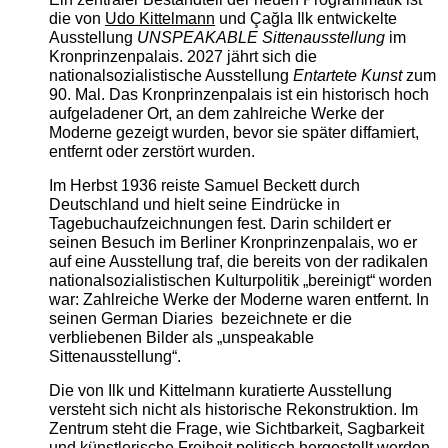
die von
Udo Kittelmann
und Çağla Ilk entwickelte
Ausstellung
UNSPEAKABLE Sittenausstellung
im
Kronprinzenpalais. 2027 jährt sich die
nationalsozialistische Ausstellung
Entartete Kunst
zum
90. Mal. Das Kronprinzenpalais ist ein historisch hoch
aufgeladener Ort, an dem zahlreiche Werke der
Moderne gezeigt wurden, bevor sie später diffamiert,
entfernt oder zerstört wurden.
Im Herbst 1936 reiste Samuel Beckett durch
Deutschland und hielt seine Eindrücke in
Tagebuchaufzeichnungen fest. Darin schildert er
seinen Besuch im Berliner Kronprinzenpalais, wo er
auf eine Ausstellung traf, die bereits von der radikalen
nationalsozialistischen Kulturpolitik „bereinigt“ worden
war: Zahlreiche Werke der Moderne waren entfernt. In
seinen German Diaries bezeichnete er die
verbliebenen Bilder als „unspeakable
Sittenausstellung“.
Die von Ilk und Kittelmann kuratierte Ausstellung
versteht sich nicht als historische Rekonstruktion. Im
Zentrum steht die Frage, wie Sichtbarkeit, Sagbarkeit
und künstlerische Freiheit politisch hergestellt werden