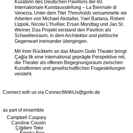
Kuratorin des Deutschen Pavillons der 60.
Internationale Kunstausstellung – La Biennale di
Venezia. Unter dem Titel
Thresholds
versammelte sie
Arbeiten von Michael Akstaller, Yael Bartana, Robert
Lippok, Nicole L’Huillier, Ersan Mondtag und Jan St.
Werner. Das Projekt verstand den Pavillon als
Schwellenraum, in dem Architektur und politische
Gegenwart ineinander übergingen.
Mit ihrer Rückkehr an das Maxim Gorki Theater bringt
Çağla Ilk eine international geprägte Perspektive mit,
die Theater als offenen Begegnungsraum zwischen
Kunstformen und gesellschaftlichen Fragestellungen
versteht.
Connect with us via
ConnectWithUs@gorki.de
as part of ensemble
Campbell Caspary
Caroline Cousin
Çiğdem Teke
Emeka Ene