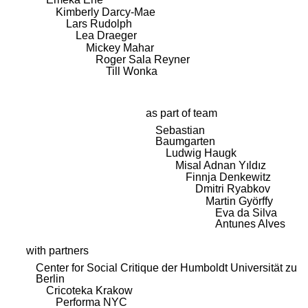
Kimberly Darcy-Mae
Lars Rudolph
Lea Draeger
Mickey Mahar
Roger Sala Reyner
Till Wonka
as part of team
Sebastian
Baumgarten
Ludwig Haugk
Misal Adnan Yıldız
Finnja Denkewitz
Dmitri Ryabkov
Martin Györffy
Eva da Silva
Antunes Alves
with partners
Center for Social Critique der Humboldt Universität zu
Berlin
Cricoteka Krakow
Performa NYC