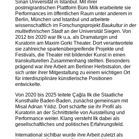
Sinan Universität in Istanbul. Mit ihrer
postmigrantischen Plattform Büro Milk erarbeitete sie
Performances im öffentlichen Raum unter anderem in
Berlin, München und Istanbul und arbeitete
wissenschaftlich im Forschungsprojekt
Baukultur in der
multiethnischen Stadt
an der Universität Siegen. Von
2012 bis 2020 war Ilk u.a. als Dramaturgin und
Kuratorin am Maxim Gorki Theater. Dort verantwortete
sie zahlreiche spartenübergreifende Projekte und
Festivals, die Theater mit bildender Kunst in einen
transkulturellen Zusammenhang stellten. Besonders
prägend war ihre Arbeit am Berliner Herbstsalon, der
sich unter ihrer Mitgestaltung zu einem wichtigen Ort
für interdisziplinäre künstlerische Positionen
entwickelte.
Von 2020 bis 2025 leitete Çağla Ilk die Staatliche
Kunsthalle Baden-Baden, zunächst gemeinsam mit
Misal Adnan Yıldız. Dort schärfte sie ihr Profil als
Kuratorin an der Schnittstelle von Ausstellung und
Performance weiter. Klang versteht Ilk dabei als
gesellschaftliches und politisches Erfahrungsfeld.
International sichtbar wurde ihre Arbeit zuletzt als