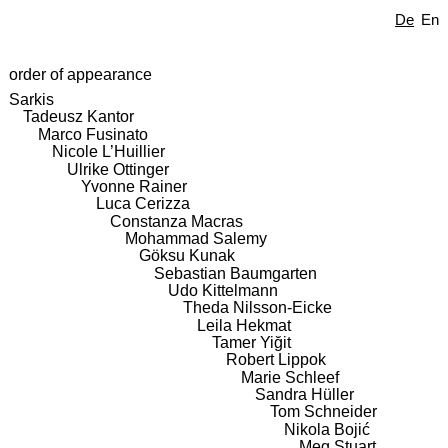
De
En
order of appearance
Sarkis
Tadeusz Kantor
Marco Fusinato
Nicole L’Huillier
Ulrike Ottinger
Yvonne Rainer
Luca Cerizza
Constanza Macras
Mohammad Salemy
Göksu Kunak
Sebastian Baumgarten
Udo Kittelmann
Theda Nilsson-Eicke
Leila Hekmat
Tamer Yiğit
Robert Lippok
Marie Schleef
Sandra Hüller
Tom Schneider
Nikola Bojić
Meg Stuart