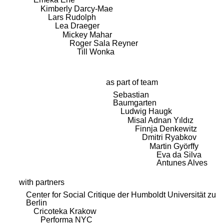
Kimberly Darcy-Mae
Lars Rudolph
Lea Draeger
Mickey Mahar
Roger Sala Reyner
Till Wonka
as part of team
Sebastian
Baumgarten
Ludwig Haugk
Misal Adnan Yıldız
Finnja Denkewitz
Dmitri Ryabkov
Martin Györffy
Eva da Silva
Antunes Alves
with partners
Center for Social Critique der Humboldt Universität zu
Berlin
Cricoteka Krakow
Performa NYC