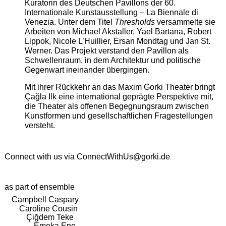
Kuratorin des Deutschen Pavillons der 60.
Internationale Kunstausstellung – La Biennale di
Venezia. Unter dem Titel
Thresholds
versammelte sie
Arbeiten von Michael Akstaller, Yael Bartana, Robert
Lippok, Nicole L’Huillier, Ersan Mondtag und Jan St.
Werner. Das Projekt verstand den Pavillon als
Schwellenraum, in dem Architektur und politische
Gegenwart ineinander übergingen.
Mit ihrer Rückkehr an das Maxim Gorki Theater bringt
Çağla Ilk eine international geprägte Perspektive mit,
die Theater als offenen Begegnungsraum zwischen
Kunstformen und gesellschaftlichen Fragestellungen
versteht.
Connect with us via
ConnectWithUs@gorki.de
as part of ensemble
Campbell Caspary
Caroline Cousin
Çiğdem Teke
Emeka Ene