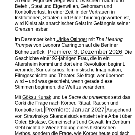
zu einer Figur der Gegenwart: zwischen Traum und
Befehl, Staat und Eigenwillen, Gehorsam und
Kontrollverlust. In einer Zeit, in der Vertrauen in
Institutionen, Staaten und Bilder brüchig geworden ist,
wird Kleist als anarchischer Geist im Gefängnis seiner
Grenzen lesbar.
Im Dezember kehrt
Ulrike Ottinger
mit
The ­Hearing
Trumpet
von Leonora Carrington auf die Berliner
Premiere: 3. Dezember 2026
Bühne zurück.
Die
Geschichte einer 92-jährigen Frau, die in ein
Altersheim kommt und dort eine Revolution beginnt,
verbindet Surrealismus, feministische Imagination,
Filmgeschichte und Theater. Sie fragt, wer überhört
wird – und was geschieht, wenn gerade diese
Stimmen beginnen, die Welt zu verändern.
Mit
Göksu Kunak
und
Le Sacre du printemps
setzt das
Gorki die Frage nach Körper, Ritual, Rausch und
Premiere: Januar 2027
Kontrolle fort.
Ausgehend
von Stravinskys Skandalstück entsteht eine Arbeit über
Opfer, Ekstase, Gemeinschaft und Gewalt. Im Zentrum
steht nicht die Wiederholung eines historischen
Mythos, sondern die Frage, wie Körper heute politisch