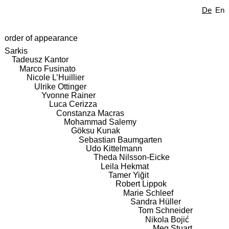
De
En
order of appearance
Sarkis
Tadeusz Kantor
Marco Fusinato
Nicole L’Huillier
Ulrike Ottinger
Yvonne Rainer
Luca Cerizza
Constanza Macras
Mohammad Salemy
Göksu Kunak
Sebastian Baumgarten
Udo Kittelmann
Theda Nilsson-Eicke
Leila Hekmat
Tamer Yiğit
Robert Lippok
Marie Schleef
Sandra Hüller
Tom Schneider
Nikola Bojić
Meg Stuart