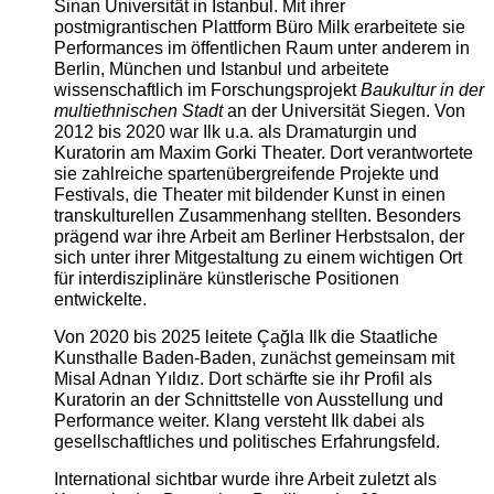
Sinan Universität in Istanbul. Mit ihrer
postmigrantischen Plattform Büro Milk erarbeitete sie
Performances im öffentlichen Raum unter anderem in
Berlin, München und Istanbul und arbeitete
wissenschaftlich im Forschungsprojekt
Baukultur in der
multiethnischen Stadt
an der Universität Siegen. Von
2012 bis 2020 war Ilk u.a. als Dramaturgin und
Kuratorin am Maxim Gorki Theater. Dort verantwortete
sie zahlreiche spartenübergreifende Projekte und
Festivals, die Theater mit bildender Kunst in einen
transkulturellen Zusammenhang stellten. Besonders
prägend war ihre Arbeit am Berliner Herbstsalon, der
sich unter ihrer Mitgestaltung zu einem wichtigen Ort
für interdisziplinäre künstlerische Positionen
entwickelte.
Von 2020 bis 2025 leitete Çağla Ilk die Staatliche
Kunsthalle Baden-Baden, zunächst gemeinsam mit
Misal Adnan Yıldız. Dort schärfte sie ihr Profil als
Kuratorin an der Schnittstelle von Ausstellung und
Performance weiter. Klang versteht Ilk dabei als
gesellschaftliches und politisches Erfahrungsfeld.
International sichtbar wurde ihre Arbeit zuletzt als