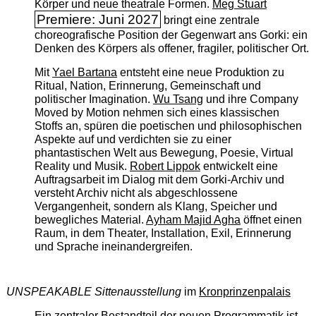
Körper und neue theatrale Formen.
Meg Stuart
Premiere: Juni 2027
bringt eine zentrale
choreografische Position der Gegenwart ans Gorki: ein
Denken des Körpers als offener, fragiler, politischer Ort.
Mit
Yael Bartana
entsteht eine neue Produktion zu
Ritual, Nation, Erinnerung, Gemeinschaft und
politischer Imagination.
Wu Tsang
und ihre Company
Moved by Motion nehmen sich eines klassischen
Stoffs an, spüren die poetischen und philosophischen
Aspekte auf und verdichten sie zu einer
phantastischen Welt aus Bewegung, Poesie, Virtual
Reality und Musik.
Robert Lippok
entwickelt eine
Auftragsarbeit im Dialog mit dem Gorki-Archiv und
versteht Archiv nicht als abgeschlossene
Vergangenheit, sondern als Klang, Speicher und
bewegliches Material.
Ayham Majid Agha
öffnet einen
Raum, in dem Theater, Installation, Exil, Erinnerung
und Sprache ineinandergreifen.
UNSPEAKABLE Sittenausstellung
im
Kronprinzenpalais
Ein zentraler Bestandteil der neuen Programmatik ist