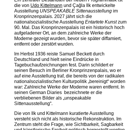
die von
Udo Kittelmann
und Çağla Ilk entwickelte
Ausstellung
UNSPEAKABLE Sittenausstellung
im
Kronprinzenpalais. 2027 jährt sich die
nationalsozialistische Ausstellung
Entartete Kunst
zum
90. Mal. Das Kronprinzenpalais ist ein historisch hoch
aufgeladener Ort, an dem zahlreiche Werke der
Moderne gezeigt wurden, bevor sie später diffamiert,
entfernt oder zerstört wurden.
Im Herbst 1936 reiste Samuel Beckett durch
Deutschland und hielt seine Eindrücke in
Tagebuchaufzeichnungen fest. Darin schildert er
seinen Besuch im Berliner Kronprinzenpalais, wo er
auf eine Ausstellung traf, die bereits von der radikalen
nationalsozialistischen Kulturpolitik „bereinigt“ worden
war: Zahlreiche Werke der Moderne waren entfernt. In
seinen German Diaries bezeichnete er die
verbliebenen Bilder als „unspeakable
Sittenausstellung“.
Die von Ilk und Kittelmann kuratierte Ausstellung
versteht sich nicht als historische Rekonstruktion. Im
Zentrum steht die Frage, wie Sichtbarkeit, Sagbarkeit
und künstlerische Freiheit politisch hergestellt werden