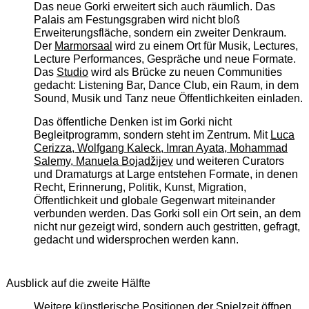
Das neue Gorki erweitert sich auch räumlich. Das
Palais am Festungsgraben wird nicht bloß
Erweiterungsfläche, sondern ein zweiter Denkraum.
Der
Marmorsaal
wird zu einem Ort für Musik, Lectures,
Lecture Performances, Gespräche und neue Formate.
Das
Studio
wird als Brücke zu neuen Communities
gedacht: Listening Bar, Dance Club, ein Raum, in dem
Sound, Musik und Tanz neue Öffentlichkeiten einladen.
Das öffentliche Denken ist im Gorki nicht
Begleitprogramm, sondern steht im Zentrum. Mit
Luca
Cerizza, Wolfgang Kaleck, Imran Ayata, Mohammad
Salemy, Manuela Bojadžijev
und weiteren Curators
und Dramaturgs at Large entstehen Formate, in denen
Recht, Erinnerung, Politik, Kunst, Migration,
Öffentlichkeit und globale Gegenwart miteinander
verbunden werden. Das Gorki soll ein Ort sein, an dem
nicht nur gezeigt wird, sondern auch gestritten, gefragt,
gedacht und widersprochen werden kann.
Ausblick auf die zweite Hälfte
Weitere künstlerische Positionen der Spielzeit öffnen