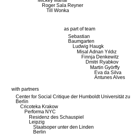
Mickey Mahar
Roger Sala Reyner
Till Wonka
as part of team
Sebastian
Baumgarten
Ludwig Haugk
Misal Adnan Yıldız
Finnja Denkewitz
Dmitri Ryabkov
Martin Györffy
Eva da Silva
Antunes Alves
with partners
Center for Social Critique der Humboldt Universität zu
Berlin
Cricoteka Krakow
Performa NYC
Residenz des Schauspiel
Leipzig
Staatsoper unter den Linden
Berlin