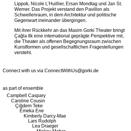
Lippok, Nicole L’Huillier, Ersan Mondtag und Jan St.
Werner. Das Projekt verstand den Pavillon als
Schwellenraum, in dem Architektur und politische
Gegenwart ineinander übergingen.
Mit ihrer Rückkehr an das Maxim Gorki Theater bringt
Çağla Ilk eine international geprägte Perspektive mit,
die Theater als offenen Begegnungsraum zwischen
Kunstformen und gesellschaftlichen Fragestellungen
versteht.
Connect with us via
ConnectWithUs@gorki.de
as part of ensemble
Campbell Caspary
Caroline Cousin
Çiğdem Teke
Emeka Ene
Kimberly Darcy-Mae
Lars Rudolph
Lea Draeger