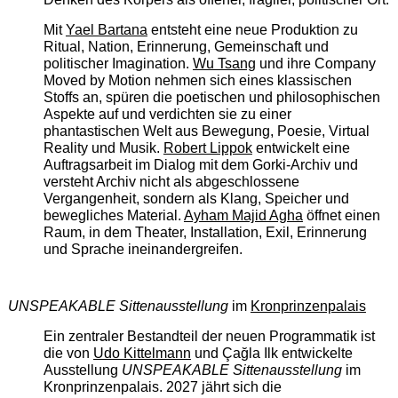
Mit
Yael Bartana
entsteht eine neue Produktion zu
Ritual, Nation, Erinnerung, Gemeinschaft und
politischer Imagination.
Wu Tsang
und ihre Company
Moved by Motion nehmen sich eines klassischen
Stoffs an, spüren die poetischen und philosophischen
Aspekte auf und verdichten sie zu einer
phantastischen Welt aus Bewegung, Poesie, Virtual
Reality und Musik.
Robert Lippok
entwickelt eine
Auftragsarbeit im Dialog mit dem Gorki-Archiv und
versteht Archiv nicht als abgeschlossene
Vergangenheit, sondern als Klang, Speicher und
bewegliches Material.
Ayham Majid Agha
öffnet einen
Raum, in dem Theater, Installation, Exil, Erinnerung
und Sprache ineinandergreifen.
UNSPEAKABLE Sittenausstellung
im
Kronprinzenpalais
Ein zentraler Bestandteil der neuen Programmatik ist
die von
Udo Kittelmann
und Çağla Ilk entwickelte
Ausstellung
UNSPEAKABLE Sittenausstellung
im
Kronprinzenpalais. 2027 jährt sich die