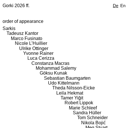
Gorki 2026 ff.
De
En
order of appearance
Sarkis
Tadeusz Kantor
Marco Fusinato
Nicole L’Huillier
Ulrike Ottinger
Yvonne Rainer
Luca Cerizza
Constanza Macras
Mohammad Salemy
Göksu Kunak
Sebastian Baumgarten
Udo Kittelmann
Theda Nilsson-Eicke
Leila Hekmat
Tamer Yiğit
Robert Lippok
Marie Schleef
Sandra Hüller
Tom Schneider
Nikola Bojić
Meg Stuart