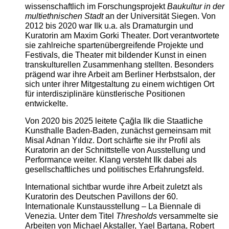
wissenschaftlich im Forschungsprojekt
Baukultur in der
multiethnischen Stadt
an der Universität Siegen. Von
2012 bis 2020 war Ilk u.a. als Dramaturgin und
Kuratorin am Maxim Gorki Theater. Dort verantwortete
sie zahlreiche spartenübergreifende Projekte und
Festivals, die Theater mit bildender Kunst in einen
transkulturellen Zusammenhang stellten. Besonders
prägend war ihre Arbeit am Berliner Herbstsalon, der
sich unter ihrer Mitgestaltung zu einem wichtigen Ort
für interdisziplinäre künstlerische Positionen
entwickelte.
Von 2020 bis 2025 leitete Çağla Ilk die Staatliche
Kunsthalle Baden-Baden, zunächst gemeinsam mit
Misal Adnan Yıldız. Dort schärfte sie ihr Profil als
Kuratorin an der Schnittstelle von Ausstellung und
Performance weiter. Klang versteht Ilk dabei als
gesellschaftliches und politisches Erfahrungsfeld.
International sichtbar wurde ihre Arbeit zuletzt als
Kuratorin des Deutschen Pavillons der 60.
Internationale Kunstausstellung – La Biennale di
Venezia. Unter dem Titel
Thresholds
versammelte sie
Arbeiten von Michael Akstaller, Yael Bartana, Robert