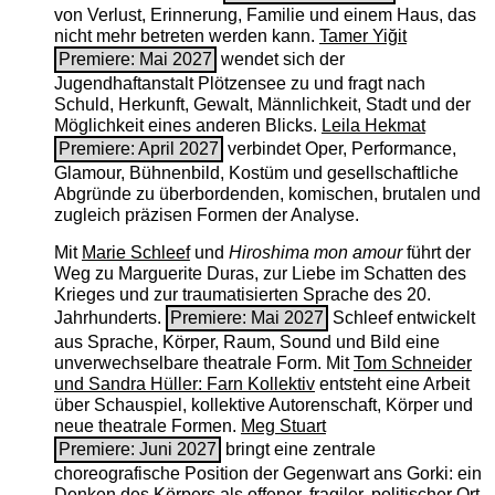
von Verlust, Erinnerung, Familie und einem Haus, das
nicht mehr betreten werden kann.
Tamer Yiğit
Premiere: Mai 2027
wendet sich der
Jugendhaftanstalt Plötzensee zu und fragt nach
Schuld, Herkunft, Gewalt, Männlichkeit, Stadt und der
Möglichkeit eines anderen Blicks.
Leila Hekmat
Premiere: April 2027
verbindet Oper, Performance,
Glamour, Bühnenbild, Kostüm und gesellschaftliche
Abgründe zu überbordenden, komischen, brutalen und
zugleich präzisen Formen der Analyse.
Mit
Marie Schleef
und
Hiroshima mon amour
führt der
Weg zu Marguerite Duras, zur Liebe im Schatten des
Krieges und zur traumatisierten Sprache des 20.
Jahrhunderts.
Premiere: Mai 2027
Schleef entwickelt
aus Sprache, Körper, Raum, Sound und Bild eine
unverwechselbare theatrale Form. Mit
Tom Schneider
und Sandra Hüller: Farn Kollektiv
entsteht eine Arbeit
über Schauspiel, kollektive Autorenschaft, Körper und
neue theatrale Formen.
Meg Stuart
Premiere: Juni 2027
bringt eine zentrale
choreografische Position der Gegenwart ans Gorki: ein
Denken des Körpers als offener, fragiler, politischer Ort.