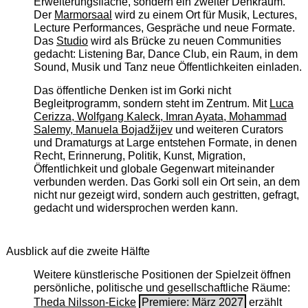
Erweiterungsfläche, sondern ein zweiter Denkraum.
Der
Marmorsaal
wird zu einem Ort für Musik, Lectures,
Lecture Performances, Gespräche und neue Formate.
Das
Studio
wird als Brücke zu neuen Communities
gedacht: Listening Bar, Dance Club, ein Raum, in dem
Sound, Musik und Tanz neue Öffentlichkeiten einladen.
Das öffentliche Denken ist im Gorki nicht
Begleitprogramm, sondern steht im Zentrum. Mit
Luca
Cerizza, Wolfgang Kaleck, Imran Ayata, Mohammad
Salemy, Manuela Bojadžijev
und weiteren Curators
und Dramaturgs at Large entstehen Formate, in denen
Recht, Erinnerung, Politik, Kunst, Migration,
Öffentlichkeit und globale Gegenwart miteinander
verbunden werden. Das Gorki soll ein Ort sein, an dem
nicht nur gezeigt wird, sondern auch gestritten, gefragt,
gedacht und widersprochen werden kann.
Ausblick auf die zweite Hälfte
Weitere künstlerische Positionen der Spielzeit öffnen
persönliche, politische und gesellschaftliche Räume:
Theda Nilsson-Eicke
Premiere: März 2027
erzählt