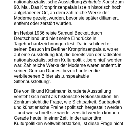
nationalsozialistische Ausstellung
Entartete Kunst
zum
90. Mal. Das Kronprinzenpalais ist ein historisch hoch
aufgeladener Ort, an dem zahlreiche Werke der
Moderne gezeigt wurden, bevor sie später diffamiert,
entfernt oder zerstört wurden.
Im Herbst 1936 reiste Samuel Beckett durch
Deutschland und hielt seine Eindrücke in
Tagebuchaufzeichnungen fest. Darin schildert er
seinen Besuch im Berliner Kronprinzenpalais, wo er
auf eine Ausstellung traf, die bereits von der radikalen
nationalsozialistischen Kulturpolitik „bereinigt“ worden
war: Zahlreiche Werke der Moderne waren entfernt. In
seinen German Diaries bezeichnete er die
verbliebenen Bilder als „unspeakable
Sittenausstellung“.
Die von Ilk und Kittelmann kuratierte Ausstellung
versteht sich nicht als historische Rekonstruktion. Im
Zentrum steht die Frage, wie Sichtbarkeit, Sagbarkeit
und künstlerische Freiheit politisch hergestellt werden
– und wie schnell sie wieder zerstört werden können.
Gerade heute, in einer Zeit, in der autoritäre
Kulturpolitiken weltweit erstarken, ist diese Frage nicht