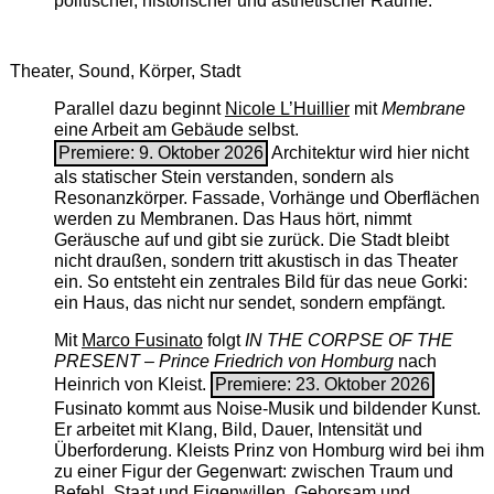
politischer, historischer und ästhetischer Räume.
Theater, Sound, Körper, Stadt
Parallel dazu beginnt
Nicole L’Huillier
mit ­
Membrane
eine Arbeit am Gebäude selbst.
Premiere: 9. Oktober 2026
Architektur wird hier nicht
als statischer Stein verstanden, sondern als
Resonanzkörper. Fassade, Vorhänge und Oberflächen
werden zu Membranen. Das Haus hört, nimmt
Geräusche auf und gibt sie zurück. Die Stadt bleibt
nicht draußen, sondern tritt akustisch in das Theater
ein. So entsteht ein zentrales Bild für das neue Gorki:
ein Haus, das nicht nur sendet, sondern empfängt.
Mit
Marco Fusinato
folgt
IN THE CORPSE OF THE
PRESENT – Prince Friedrich von Homburg
nach
Heinrich von Kleist.
Premiere: 23. Oktober 2026
Fusinato kommt aus Noise-Musik und bildender Kunst.
Er arbeitet mit Klang, Bild, Dauer, Intensität und
Überforderung. Kleists Prinz von Homburg wird bei ihm
zu einer Figur der Gegenwart: zwischen Traum und
Befehl, Staat und Eigenwillen, Gehorsam und