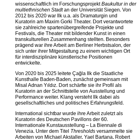
wissenschaftlich im Forschungsprojekt
Baukultur in der
multiethnischen Stadt
an der Universität Siegen. Von
2012 bis 2020 war Ilk u.a. als Dramaturgin und
Kuratorin am Maxim Gorki Theater. Dort verantwortete
sie zahlreiche spartenübergreifende Projekte und
Festivals, die Theater mit bildender Kunst in einen
transkulturellen Zusammenhang stellten. Besonders
prägend war ihre Arbeit am Berliner Herbstsalon, der
sich unter ihrer Mitgestaltung zu einem wichtigen Ort
für interdisziplinäre künstlerische Positionen
entwickelte.
Von 2020 bis 2025 leitete Çağla Ilk die Staatliche
Kunsthalle Baden-Baden, zunächst gemeinsam mit
Misal Adnan Yıldız. Dort schärfte sie ihr Profil als
Kuratorin an der Schnittstelle von Ausstellung und
Performance weiter. Klang versteht Ilk dabei als
gesellschaftliches und politisches Erfahrungsfeld.
International sichtbar wurde ihre Arbeit zuletzt als
Kuratorin des Deutschen Pavillons der 60.
Internationale Kunstausstellung – La Biennale di
Venezia. Unter dem Titel
Thresholds
versammelte sie
Arbeiten von Michael Akstaller, Yael Bartana, Robert