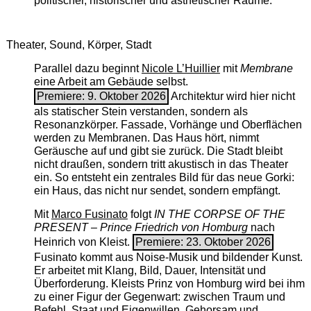
politischer, historischer und ästhetischer Räume.
Theater, Sound, Körper, Stadt
Parallel dazu beginnt
Nicole L’Huillier
mit ­
Membrane
eine Arbeit am Gebäude selbst.
Premiere: 9. Oktober 2026
Architektur wird hier nicht
als statischer Stein verstanden, sondern als
Resonanzkörper. Fassade, Vorhänge und Oberflächen
werden zu Membranen. Das Haus hört, nimmt
Geräusche auf und gibt sie zurück. Die Stadt bleibt
nicht draußen, sondern tritt akustisch in das Theater
ein. So entsteht ein zentrales Bild für das neue Gorki:
ein Haus, das nicht nur sendet, sondern empfängt.
Mit
Marco Fusinato
folgt
IN THE CORPSE OF THE
PRESENT – Prince Friedrich von Homburg
nach
Heinrich von Kleist.
Premiere: 23. Oktober 2026
Fusinato kommt aus Noise-Musik und bildender Kunst.
Er arbeitet mit Klang, Bild, Dauer, Intensität und
Überforderung. Kleists Prinz von Homburg wird bei ihm
zu einer Figur der Gegenwart: zwischen Traum und
Befehl, Staat und Eigenwillen, Gehorsam und