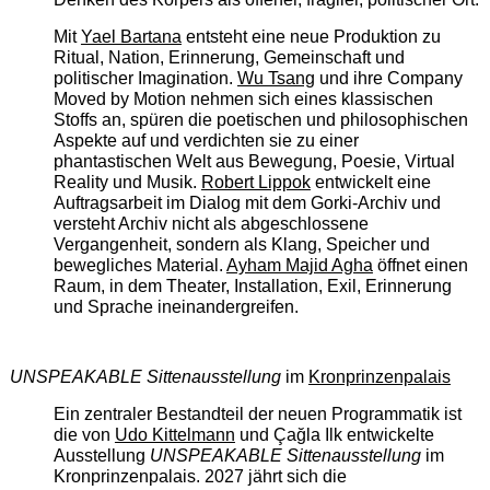
Mit
Yael Bartana
entsteht eine neue Produktion zu
Ritual, Nation, Erinnerung, Gemeinschaft und
politischer Imagination.
Wu Tsang
und ihre Company
Moved by Motion nehmen sich eines klassischen
Stoffs an, spüren die poetischen und philosophischen
Aspekte auf und verdichten sie zu einer
phantastischen Welt aus Bewegung, Poesie, Virtual
Reality und Musik.
Robert Lippok
entwickelt eine
Auftragsarbeit im Dialog mit dem Gorki-Archiv und
versteht Archiv nicht als abgeschlossene
Vergangenheit, sondern als Klang, Speicher und
bewegliches Material.
Ayham Majid Agha
öffnet einen
Raum, in dem Theater, Installation, Exil, Erinnerung
und Sprache ineinandergreifen.
UNSPEAKABLE Sittenausstellung
im
Kronprinzenpalais
Ein zentraler Bestandteil der neuen Programmatik ist
die von
Udo Kittelmann
und Çağla Ilk entwickelte
Ausstellung
UNSPEAKABLE Sittenausstellung
im
Kronprinzenpalais. 2027 jährt sich die