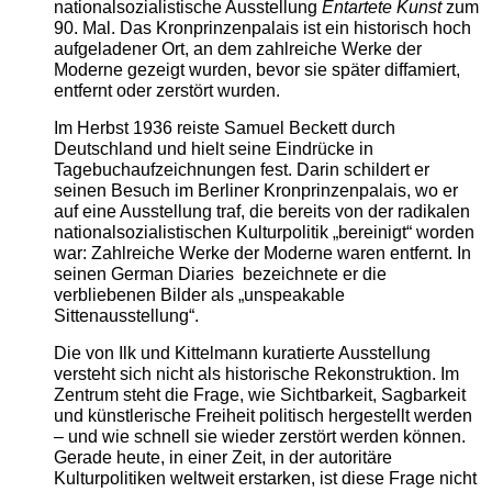
nationalsozialistische Ausstellung
Entartete Kunst
zum
90. Mal. Das Kronprinzenpalais ist ein historisch hoch
aufgeladener Ort, an dem zahlreiche Werke der
Moderne gezeigt wurden, bevor sie später diffamiert,
entfernt oder zerstört wurden.
Im Herbst 1936 reiste Samuel Beckett durch
Deutschland und hielt seine Eindrücke in
Tagebuchaufzeichnungen fest. Darin schildert er
seinen Besuch im Berliner Kronprinzenpalais, wo er
auf eine Ausstellung traf, die bereits von der radikalen
nationalsozialistischen Kulturpolitik „bereinigt“ worden
war: Zahlreiche Werke der Moderne waren entfernt. In
seinen German Diaries bezeichnete er die
verbliebenen Bilder als „unspeakable
Sittenausstellung“.
Die von Ilk und Kittelmann kuratierte Ausstellung
versteht sich nicht als historische Rekonstruktion. Im
Zentrum steht die Frage, wie Sichtbarkeit, Sagbarkeit
und künstlerische Freiheit politisch hergestellt werden
– und wie schnell sie wieder zerstört werden können.
Gerade heute, in einer Zeit, in der autoritäre
Kulturpolitiken weltweit erstarken, ist diese Frage nicht