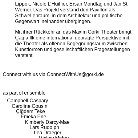
Lippok, Nicole L’Huillier, Ersan Mondtag und Jan St.
Werner. Das Projekt verstand den Pavillon als
Schwellenraum, in dem Architektur und politische
Gegenwart ineinander übergingen.
Mit ihrer Rückkehr an das Maxim Gorki Theater bringt
Çağla Ilk eine international geprägte Perspektive mit,
die Theater als offenen Begegnungsraum zwischen
Kunstformen und gesellschaftlichen Fragestellungen
versteht.
Connect with us via
ConnectWithUs@gorki.de
as part of ensemble
Campbell Caspary
Caroline Cousin
Çiğdem Teke
Emeka Ene
Kimberly Darcy-Mae
Lars Rudolph
Lea Draeger