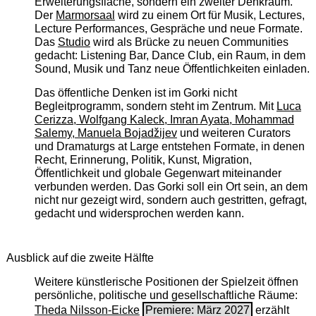
Erweiterungsfläche, sondern ein zweiter Denkraum.
Der
Marmorsaal
wird zu einem Ort für Musik, Lectures,
Lecture Performances, Gespräche und neue Formate.
Das
Studio
wird als Brücke zu neuen Communities
gedacht: Listening Bar, Dance Club, ein Raum, in dem
Sound, Musik und Tanz neue Öffentlichkeiten einladen.
Das öffentliche Denken ist im Gorki nicht
Begleitprogramm, sondern steht im Zentrum. Mit
Luca
Cerizza, Wolfgang Kaleck, Imran Ayata, Mohammad
Salemy, Manuela Bojadžijev
und weiteren Curators
und Dramaturgs at Large entstehen Formate, in denen
Recht, Erinnerung, Politik, Kunst, Migration,
Öffentlichkeit und globale Gegenwart miteinander
verbunden werden. Das Gorki soll ein Ort sein, an dem
nicht nur gezeigt wird, sondern auch gestritten, gefragt,
gedacht und widersprochen werden kann.
Ausblick auf die zweite Hälfte
Weitere künstlerische Positionen der Spielzeit öffnen
persönliche, politische und gesellschaftliche Räume:
Theda Nilsson-Eicke
Premiere: März 2027
erzählt