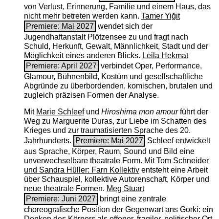
von Verlust, Erinnerung, Familie und einem Haus, das
nicht mehr betreten werden kann.
Tamer Yiğit
Premiere: Mai 2027
wendet sich der
Jugendhaftanstalt Plötzensee zu und fragt nach
Schuld, Herkunft, Gewalt, Männlichkeit, Stadt und der
Möglichkeit eines anderen Blicks.
Leila Hekmat
Premiere: April 2027
verbindet Oper, Performance,
Glamour, Bühnenbild, Kostüm und gesellschaftliche
Abgründe zu überbordenden, komischen, brutalen und
zugleich präzisen Formen der Analyse.
Mit
Marie Schleef
und
Hiroshima mon amour
führt der
Weg zu Marguerite Duras, zur Liebe im Schatten des
Krieges und zur traumatisierten Sprache des 20.
Jahrhunderts.
Premiere: Mai 2027
Schleef entwickelt
aus Sprache, Körper, Raum, Sound und Bild eine
unverwechselbare theatrale Form. Mit
Tom Schneider
und Sandra Hüller: Farn Kollektiv
entsteht eine Arbeit
über Schauspiel, kollektive Autorenschaft, Körper und
neue theatrale Formen.
Meg Stuart
Premiere: Juni 2027
bringt eine zentrale
choreografische Position der Gegenwart ans Gorki: ein
Denken des Körpers als offener, fragiler, politischer Ort.