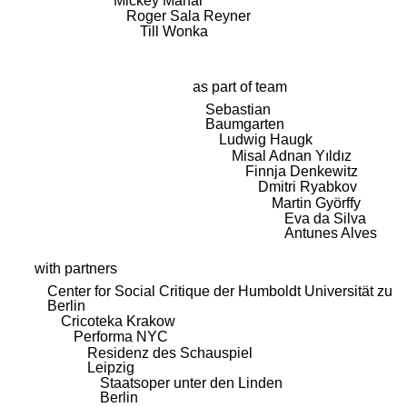
Mickey Mahar
Roger Sala Reyner
Till Wonka
as part of team
Sebastian
Baumgarten
Ludwig Haugk
Misal Adnan Yıldız
Finnja Denkewitz
Dmitri Ryabkov
Martin Györffy
Eva da Silva
Antunes Alves
with partners
Center for Social Critique der Humboldt Universität zu
Berlin
Cricoteka Krakow
Performa NYC
Residenz des Schauspiel
Leipzig
Staatsoper unter den Linden
Berlin