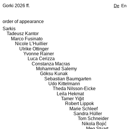
Gorki 2026 ff.
De
En
order of appearance
Sarkis
Tadeusz Kantor
Marco Fusinato
Nicole L’Huillier
Ulrike Ottinger
Yvonne Rainer
Luca Cerizza
Constanza Macras
Mohammad Salemy
Göksu Kunak
Sebastian Baumgarten
Udo Kittelmann
Theda Nilsson-Eicke
Leila Hekmat
Tamer Yiğit
Robert Lippok
Marie Schleef
Sandra Hüller
Tom Schneider
Nikola Bojić
Meg Stuart