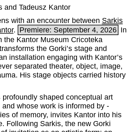
s and Tadeusz Kantor
ns with an encounter between
Sarkis
ntor
.
Premiere: September 4, 2026
In
h the ­Kantor Museum Cricoteka
transforms the Gorki’s stage and
an installation engaging with Kantor’s
ever separated theater, object, image,
uma. His stage objects carried history
 profoundly shaped conceptual art
 and whose work is informed by ­
ies of memory, invites Kantor into his
e. Following Sarkis, the new Gorki