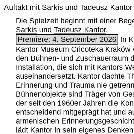
Auftakt mit Sarkis und Tadeusz Kanto
Die Spielzeit beginnt mit einer B
Sarkis
und
Tadeusz Kantor
.
Premiere: 4. September 2026
In K
Kantor Museum Cricoteka Kraków v
den Bühnen- und Zuschauerraum de
Installation, die sich mit Kantors W
auseinandersetzt. Kantor dachte The
Erinnerung und Trauma nie getrenn
Bühnenobjekte sind Träger von Ges
der seit den 1960er Jahren die Ko
entscheidend mitgeprägt hat und a
armenischen ­Erinnerungsgeschicht
lädt Kantor in sein eigenes Denken