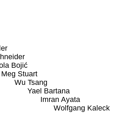
ler
hneider
ola Bojić
Meg Stuart
Wu Tsang
Yael Bartana
Imran Ayata
Wolfgang Kaleck