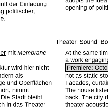
adopts the idea 
iff der Einladung
opening of polit
g politischer,
me.
Theater, Sound, Bo
ier
mit ­
Membrane
At the same ti
a work engaging 
tur wird hier nicht
Premiere: Octo
ndern als
not as static st
ge und Oberflächen
Facades, curta
ört, nimmt
The house liste
Die Stadt bleibt
back. The city 
sch in das Theater
theater acoustic