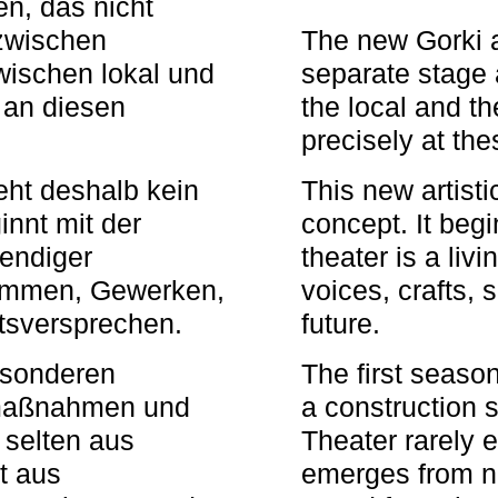
n, das nicht
zwischen
The new Gorki 
wischen lokal und
separate stage 
u an diesen
the local and th
precisely at th
eht deshalb kein
This new artisti
nnt mit der
concept. It begi
bendiger
theater is a li
timmen, Gewerken,
voices, crafts,
tsversprechen.
future.
besonderen
The first seaso
rmaßnahmen und
a construction s
 selten aus
Theater rarely 
t aus
emerges from ne