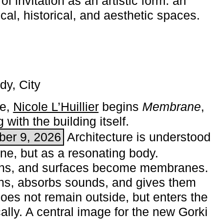
of invitation as an artistic form: an
ical, historical, and aesthetic spaces.
dy, City
me,
Nicole L’Huillier
begins ­
Membrane
,
with the building itself.
ber 9, 2026
Architecture is understood
one, but as a resonating body.
ins, and surfaces become membranes.
ns, absorbs sounds, and gives them
does not remain outside, but enters the
ally. A central image for the new Gorki