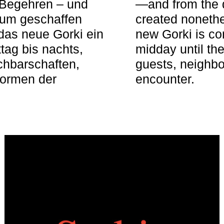
 Begehren – und
—and from the q
aum geschaffen
created nonethel
das neue Gorki ein
new Gorki is c
tag bis nachts,
midday until the
achbarschaften,
guests, neighbo
Formen der
encounter.