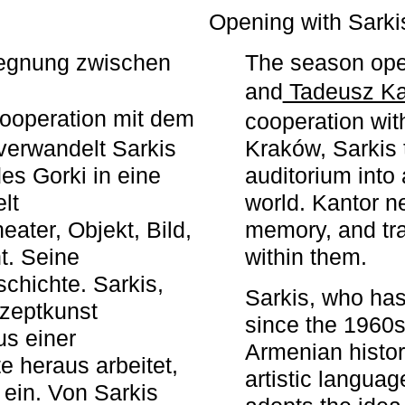
r
Opening with Sarki
egegnung zwischen
The season ope
and
Tadeusz Ka
ooperation mit dem
cooperation wit
erwandelt Sarkis
Kraków, Sarkis 
s Gorki in eine
auditorium into 
elt
world. Kantor n
ater, Objekt, Bild,
memory, and tra
t. Seine
within them.
chichte. Sarkis,
Sarkis, who has
nzeptkunst
since the 1960s
us einer
Armenian histor
e heraus arbeitet,
artistic languag
 ein. Von Sarkis