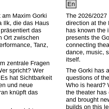
En
nt am Maxim Gorki
The 2026/2027 s
 Ilk, die das Haus
direction at th
 präsentiert das
has known the i
en Ort zwischen
presents the Go
Performance, Tanz,
connecting thea
dance, music, s
itself.
em zentrale Fragen
Wer spricht? Wer
The Gorki has a
s hat Sichtbarkeit
questions of th
en und neue
Who is heard? 
ran knüpft das
the theater has c
and brought new
builds on this l