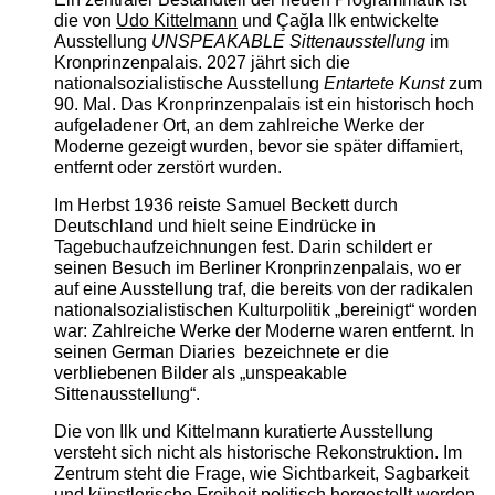
die von
Udo Kittelmann
und Çağla Ilk entwickelte
Ausstellung
UNSPEAKABLE Sittenausstellung
im
Kronprinzenpalais. 2027 jährt sich die
nationalsozialistische Ausstellung
Entartete Kunst
zum
90. Mal. Das Kronprinzenpalais ist ein historisch hoch
aufgeladener Ort, an dem zahlreiche Werke der
Moderne gezeigt wurden, bevor sie später diffamiert,
entfernt oder zerstört wurden.
Im Herbst 1936 reiste Samuel Beckett durch
Deutschland und hielt seine Eindrücke in
Tagebuchaufzeichnungen fest. Darin schildert er
seinen Besuch im Berliner Kronprinzenpalais, wo er
auf eine Ausstellung traf, die bereits von der radikalen
nationalsozialistischen Kulturpolitik „bereinigt“ worden
war: Zahlreiche Werke der Moderne waren entfernt. In
seinen German Diaries bezeichnete er die
verbliebenen Bilder als „unspeakable
Sittenausstellung“.
Die von Ilk und Kittelmann kuratierte Ausstellung
versteht sich nicht als historische Rekonstruktion. Im
Zentrum steht die Frage, wie Sichtbarkeit, Sagbarkeit
und künstlerische Freiheit politisch hergestellt werden