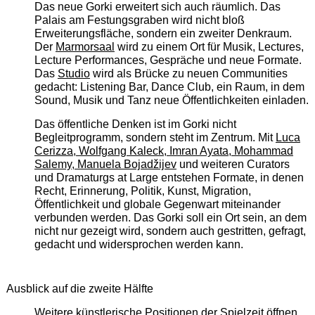
Das neue Gorki erweitert sich auch räumlich. Das
Palais am Festungsgraben wird nicht bloß
Erweiterungsfläche, sondern ein zweiter Denkraum.
Der
Marmorsaal
wird zu einem Ort für Musik, Lectures,
Lecture Performances, Gespräche und neue Formate.
Das
Studio
wird als Brücke zu neuen Communities
gedacht: Listening Bar, Dance Club, ein Raum, in dem
Sound, Musik und Tanz neue Öffentlichkeiten einladen.
Das öffentliche Denken ist im Gorki nicht
Begleitprogramm, sondern steht im Zentrum. Mit
Luca
Cerizza, Wolfgang Kaleck, Imran Ayata, Mohammad
Salemy, Manuela Bojadžijev
und weiteren Curators
und Dramaturgs at Large entstehen Formate, in denen
Recht, Erinnerung, Politik, Kunst, Migration,
Öffentlichkeit und globale Gegenwart miteinander
verbunden werden. Das Gorki soll ein Ort sein, an dem
nicht nur gezeigt wird, sondern auch gestritten, gefragt,
gedacht und widersprochen werden kann.
Ausblick auf die zweite Hälfte
Weitere künstlerische Positionen der Spielzeit öffnen