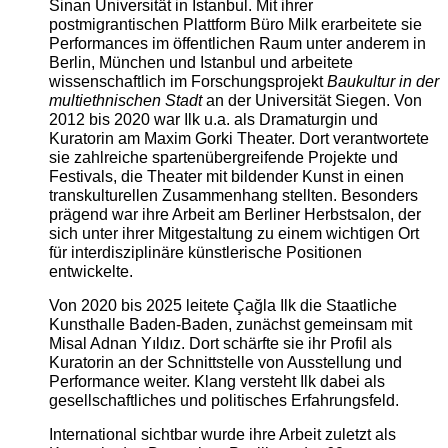
Sinan Universität in Istanbul. Mit ihrer
postmigrantischen Plattform Büro Milk erarbeitete sie
Performances im öffentlichen Raum unter anderem in
Berlin, München und Istanbul und arbeitete
wissenschaftlich im Forschungsprojekt
Baukultur in der
multiethnischen Stadt
an der Universität Siegen. Von
2012 bis 2020 war Ilk u.a. als Dramaturgin und
Kuratorin am Maxim Gorki Theater. Dort verantwortete
sie zahlreiche spartenübergreifende Projekte und
Festivals, die Theater mit bildender Kunst in einen
transkulturellen Zusammenhang stellten. Besonders
prägend war ihre Arbeit am Berliner Herbstsalon, der
sich unter ihrer Mitgestaltung zu einem wichtigen Ort
für interdisziplinäre künstlerische Positionen
entwickelte.
Von 2020 bis 2025 leitete Çağla Ilk die Staatliche
Kunsthalle Baden-Baden, zunächst gemeinsam mit
Misal Adnan Yıldız. Dort schärfte sie ihr Profil als
Kuratorin an der Schnittstelle von Ausstellung und
Performance weiter. Klang versteht Ilk dabei als
gesellschaftliches und politisches Erfahrungsfeld.
International sichtbar wurde ihre Arbeit zuletzt als