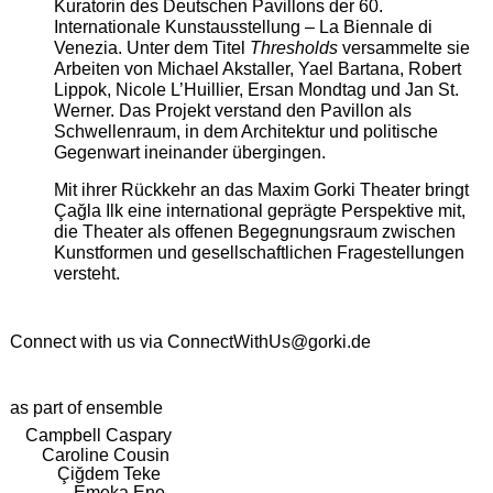
Kuratorin des Deutschen Pavillons der 60.
Internationale Kunstausstellung – La Biennale di
Venezia. Unter dem Titel
Thresholds
versammelte sie
Arbeiten von Michael Akstaller, Yael Bartana, Robert
Lippok, Nicole L’Huillier, Ersan Mondtag und Jan St.
Werner. Das Projekt verstand den Pavillon als
Schwellenraum, in dem Architektur und politische
Gegenwart ineinander übergingen.
Mit ihrer Rückkehr an das Maxim Gorki Theater bringt
Çağla Ilk eine international geprägte Perspektive mit,
die Theater als offenen Begegnungsraum zwischen
Kunstformen und gesellschaftlichen Fragestellungen
versteht.
Connect with us via
ConnectWithUs@gorki.de
as part of ensemble
Campbell Caspary
Caroline Cousin
Çiğdem Teke
Emeka Ene