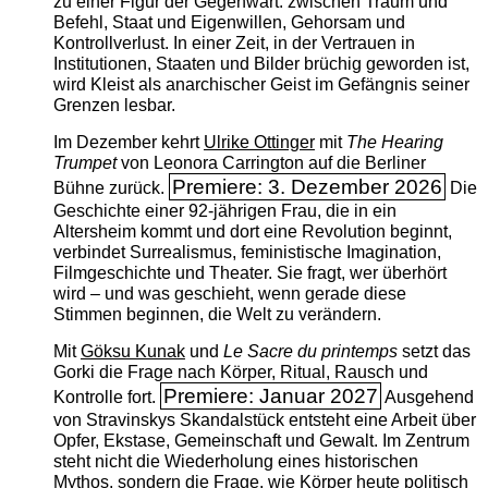
zu einer Figur der Gegenwart: zwischen Traum und
Befehl, Staat und Eigenwillen, Gehorsam und
Kontrollverlust. In einer Zeit, in der Vertrauen in
Institutionen, Staaten und Bilder brüchig geworden ist,
wird Kleist als anarchischer Geist im Gefängnis seiner
Grenzen lesbar.
Im Dezember kehrt
Ulrike Ottinger
mit
The ­Hearing
Trumpet
von Leonora Carrington auf die Berliner
Premiere: 3. Dezember 2026
Bühne zurück.
Die
Geschichte einer 92-jährigen Frau, die in ein
Altersheim kommt und dort eine Revolution beginnt,
verbindet Surrealismus, feministische Imagination,
Filmgeschichte und Theater. Sie fragt, wer überhört
wird – und was geschieht, wenn gerade diese
Stimmen beginnen, die Welt zu verändern.
Mit
Göksu Kunak
und
Le Sacre du printemps
setzt das
Gorki die Frage nach Körper, Ritual, Rausch und
Premiere: Januar 2027
Kontrolle fort.
Ausgehend
von Stravinskys Skandalstück entsteht eine Arbeit über
Opfer, Ekstase, Gemeinschaft und Gewalt. Im Zentrum
steht nicht die Wiederholung eines historischen
Mythos, sondern die Frage, wie Körper heute politisch