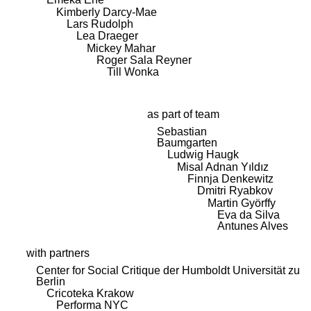
Kimberly Darcy-Mae
Lars Rudolph
Lea Draeger
Mickey Mahar
Roger Sala Reyner
Till Wonka
as part of team
Sebastian
Baumgarten
Ludwig Haugk
Misal Adnan Yıldız
Finnja Denkewitz
Dmitri Ryabkov
Martin Györffy
Eva da Silva
Antunes Alves
with partners
Center for Social Critique der Humboldt Universität zu
Berlin
Cricoteka Krakow
Performa NYC