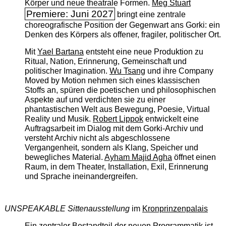
Körper und neue theatrale Formen.
Meg Stuart
Premiere: Juni 2027
bringt eine zentrale
choreografische Position der Gegenwart ans Gorki: ein
Denken des Körpers als offener, fragiler, politischer Ort.
Mit
Yael Bartana
entsteht eine neue Produktion zu
Ritual, Nation, Erinnerung, Gemeinschaft und
politischer Imagination.
Wu Tsang
und ihre Company
Moved by Motion nehmen sich eines klassischen
Stoffs an, spüren die poetischen und philosophischen
Aspekte auf und verdichten sie zu einer
phantastischen Welt aus Bewegung, Poesie, Virtual
Reality und Musik.
Robert Lippok
entwickelt eine
Auftragsarbeit im Dialog mit dem Gorki-Archiv und
versteht Archiv nicht als abgeschlossene
Vergangenheit, sondern als Klang, Speicher und
bewegliches Material.
Ayham Majid Agha
öffnet einen
Raum, in dem Theater, Installation, Exil, Erinnerung
und Sprache ineinandergreifen.
UNSPEAKABLE Sittenausstellung
im
Kronprinzenpalais
Ein zentraler Bestandteil der neuen Programmatik ist