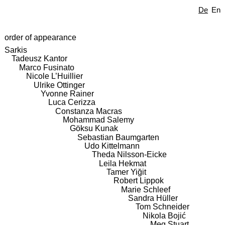
De
En
order of appearance
Sarkis
Tadeusz Kantor
Marco Fusinato
Nicole L’Huillier
Ulrike Ottinger
Yvonne Rainer
Luca Cerizza
Constanza Macras
Mohammad Salemy
Göksu Kunak
Sebastian Baumgarten
Udo Kittelmann
Theda Nilsson-Eicke
Leila Hekmat
Tamer Yiğit
Robert Lippok
Marie Schleef
Sandra Hüller
Tom Schneider
Nikola Bojić
Meg Stuart