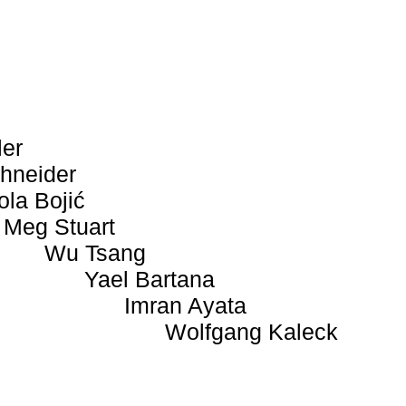
ler
hneider
ola Bojić
Meg Stuart
Wu Tsang
Yael Bartana
Imran Ayata
Wolfgang Kaleck