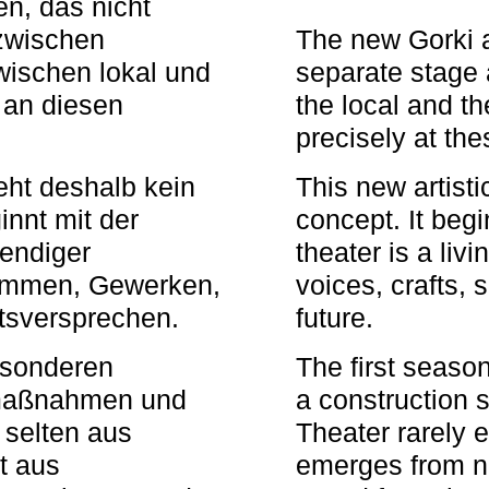
n, das nicht
zwischen
The new Gorki 
wischen lokal und
separate stage 
u an diesen
the local and th
precisely at th
eht deshalb kein
This new artisti
nnt mit der
concept. It begi
bendiger
theater is a li
timmen, Gewerken,
voices, crafts,
tsversprechen.
future.
besonderen
The first seaso
rmaßnahmen und
a construction s
 selten aus
Theater rarely 
t aus
emerges from ne