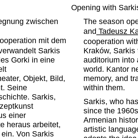
r
Opening with Sarki
egegnung zwischen
The season ope
and
Tadeusz Ka
ooperation mit dem
cooperation wit
erwandelt Sarkis
Kraków, Sarkis 
s Gorki in eine
auditorium into 
elt
world. Kantor n
ater, Objekt, Bild,
memory, and tra
t. Seine
within them.
chichte. Sarkis,
Sarkis, who has
nzeptkunst
since the 1960s
us einer
Armenian histor
e heraus arbeitet,
artistic languag
 ein. Von Sarkis