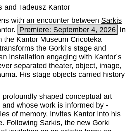
s and Tadeusz Kantor
ns with an encounter between
Sarkis
ntor
.
Premiere: September 4, 2026
In
h the ­Kantor Museum Cricoteka
transforms the Gorki’s stage and
an installation engaging with Kantor’s
ever separated theater, object, image,
uma. His stage objects carried history
 profoundly shaped conceptual art
 and whose work is informed by ­
ies of memory, invites Kantor into his
e. Following Sarkis, the new Gorki