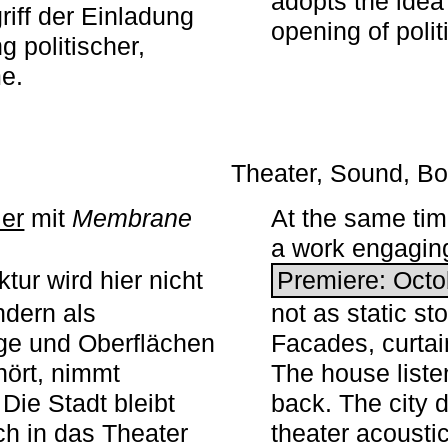
adopts the idea 
iff der Einladung
opening of polit
g politischer,
me.
Theater, Sound, Bo
ier
mit ­
Membrane
At the same ti
a work engaging 
tur wird hier nicht
Premiere: Octo
ndern als
not as static st
ge und Oberflächen
Facades, curta
ört, nimmt
The house liste
Die Stadt bleibt
back. The city 
sch in das Theater
theater acoustic