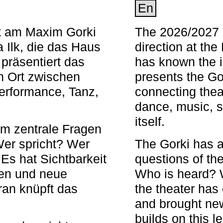
En
nt am Maxim Gorki
The 2026/2027 s
 Ilk, die das Haus
direction at th
 präsentiert das
has known the i
en Ort zwischen
presents the Go
Performance, Tanz,
connecting thea
dance, music, s
itself.
em zentrale Fragen
Wer spricht? Wer
The Gorki has a
s hat Sichtbarkeit
questions of th
en und neue
Who is heard? 
ran knüpft das
the theater has c
and brought new
builds on this l