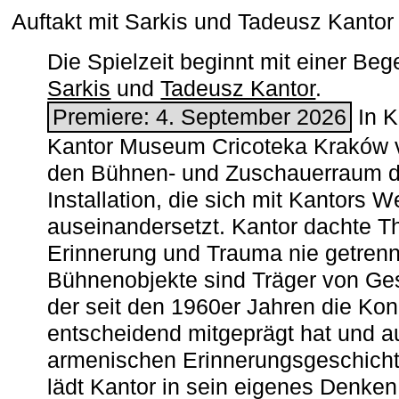
Auftakt mit Sarkis und Tadeusz Kanto
Die Spielzeit beginnt mit einer B
Sarkis
und
Tadeusz Kantor
.
Premiere: 4. September 2026
In K
Kantor Museum Cricoteka Kraków v
den Bühnen- und Zuschauerraum de
Installation, die sich mit Kantors W
auseinandersetzt. Kantor dachte The
Erinnerung und Trauma nie getrenn
Bühnenobjekte sind Träger von Ges
der seit den 1960er Jahren die Ko
entscheidend mitgeprägt hat und a
armenischen ­Erinnerungsgeschicht
lädt Kantor in sein eigenes Denken