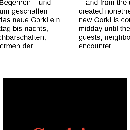
 Begehren – und
—and from the q
aum geschaffen
created nonethel
das neue Gorki ein
new Gorki is c
tag bis nachts,
midday until the
achbarschaften,
guests, neighbo
Formen der
encounter.