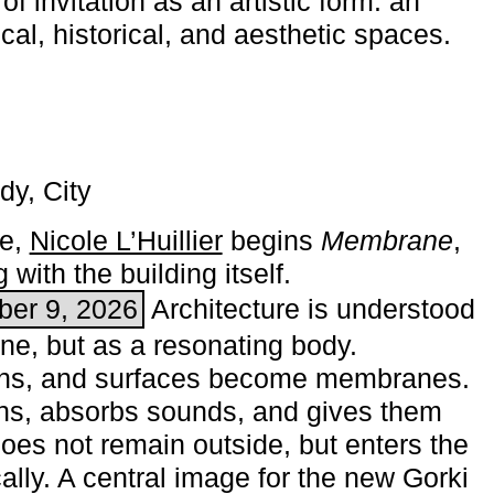
of invitation as an artistic form: an
ical, historical, and aesthetic spaces.
dy, City
me,
Nicole L’Huillier
begins ­
Membrane
,
with the building itself.
ber 9, 2026
Architecture is understood
one, but as a resonating body.
ins, and surfaces become membranes.
ns, absorbs sounds, and gives them
does not remain outside, but enters the
ally. A central image for the new Gorki