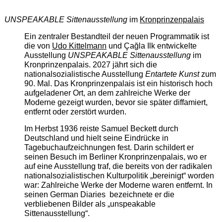
UNSPEAKABLE Sittenausstellung
im
Kronprinzenpalais
Ein zentraler Bestandteil der neuen Programmatik ist
die von
Udo Kittelmann
und Çağla Ilk entwickelte
Ausstellung
UNSPEAKABLE Sittenausstellung
im
Kronprinzenpalais. 2027 jährt sich die
nationalsozialistische Ausstellung
Entartete Kunst
zum
90. Mal. Das Kronprinzenpalais ist ein historisch hoch
aufgeladener Ort, an dem zahlreiche Werke der
Moderne gezeigt wurden, bevor sie später diffamiert,
entfernt oder zerstört wurden.
Im Herbst 1936 reiste Samuel Beckett durch
Deutschland und hielt seine Eindrücke in
Tagebuchaufzeichnungen fest. Darin schildert er
seinen Besuch im Berliner Kronprinzenpalais, wo er
auf eine Ausstellung traf, die bereits von der radikalen
nationalsozialistischen Kulturpolitik „bereinigt“ worden
war: Zahlreiche Werke der Moderne waren entfernt. In
seinen German Diaries bezeichnete er die
verbliebenen Bilder als „unspeakable
Sittenausstellung“.