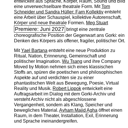
entwickelt aus Sprache, Körper, Raum, Sound und Bild
eine unverwechselbare theatrale Form. Mit
Tom
Schneider und Sandra Hüller: Farn Kollektiv
entsteht
eine Arbeit über Schauspiel, kollektive Autorenschaft,
Körper und neue theatrale Formen.
Meg Stuart
Premiere: Juni 2027
bringt eine zentrale
choreografische Position der Gegenwart ans Gorki: ein
Denken des Körpers als offener, fragiler, politischer Ort.
Mit
Yael Bartana
entsteht eine neue Produktion zu
Ritual, Nation, Erinnerung, Gemeinschaft und
politischer Imagination.
Wu Tsang
und ihre Company
Moved by Motion nehmen sich eines klassischen
Stoffs an, spüren die poetischen und philosophischen
Aspekte auf und verdichten sie zu einer
phantastischen Welt aus Bewegung, Poesie, Virtual
Reality und Musik.
Robert Lippok
entwickelt eine
Auftragsarbeit im Dialog mit dem Gorki-Archiv und
versteht Archiv nicht als abgeschlossene
Vergangenheit, sondern als Klang, Speicher und
bewegliches Material.
Ayham Majid Agha
öffnet einen
Raum, in dem Theater, Installation, Exil, Erinnerung
und Sprache ineinandergreifen.