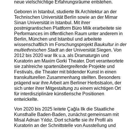
neue vielschichtige Erfahrungsräume entstehen.
Geboren in Istanbul, studierte Ilk Architektur an der
Technischen Universität Berlin sowie an der Mimar
Sinan Universität in Istanbul. Mit ihrer
postmigrantischen Plattform Büro Milk erarbeitete sie
Performances im öffentlichen Raum unter anderem in
Berlin, München und Istanbul und arbeitete
wissenschaftlich im Forschungsprojekt
Baukultur in der
multiethnischen Stadt
an der Universität Siegen. Von
2012 bis 2020 war Ilk u.a. als Dramaturgin und
Kuratorin am Maxim Gorki Theater. Dort verantwortete
sie zahlreiche spartenübergreifende Projekte und
Festivals, die Theater mit bildender Kunst in einen
transkulturellen Zusammenhang stellten. Besonders
prägend war ihre Arbeit am Berliner Herbstsalon, der
sich unter ihrer Mitgestaltung zu einem wichtigen Ort
für interdisziplinäre künstlerische Positionen
entwickelte.
Von 2020 bis 2025 leitete Çağla Ilk die Staatliche
Kunsthalle Baden-Baden, zunächst gemeinsam mit
Misal Adnan Yıldız. Dort schärfte sie ihr Profil als
Kuratorin an der Schnittstelle von Ausstellung und