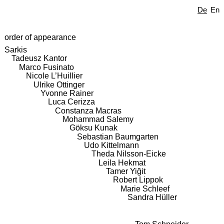
De
En
order of appearance
Sarkis
Tadeusz Kantor
Marco Fusinato
Nicole L’Huillier
Ulrike Ottinger
Yvonne Rainer
Luca Cerizza
Constanza Macras
Mohammad Salemy
Göksu Kunak
Sebastian Baumgarten
Udo Kittelmann
Theda Nilsson-Eicke
Leila Hekmat
Tamer Yiğit
Robert Lippok
Marie Schleef
Sandra Hüller