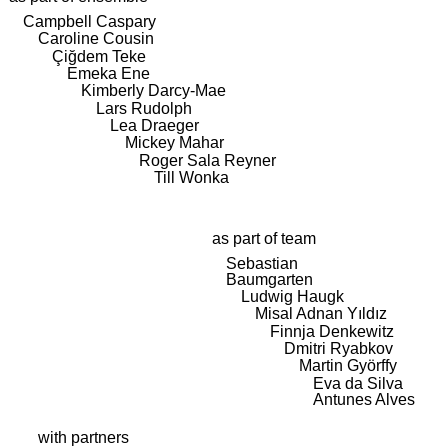
Campbell Caspary
Caroline Cousin
Çiğdem Teke
Emeka Ene
Kimberly Darcy-Mae
Lars Rudolph
Lea Draeger
Mickey Mahar
Roger Sala Reyner
Till Wonka
as part of team
Sebastian
Baumgarten
Ludwig Haugk
Misal Adnan Yıldız
Finnja Denkewitz
Dmitri Ryabkov
Martin Györffy
Eva da Silva
Antunes Alves
with partners