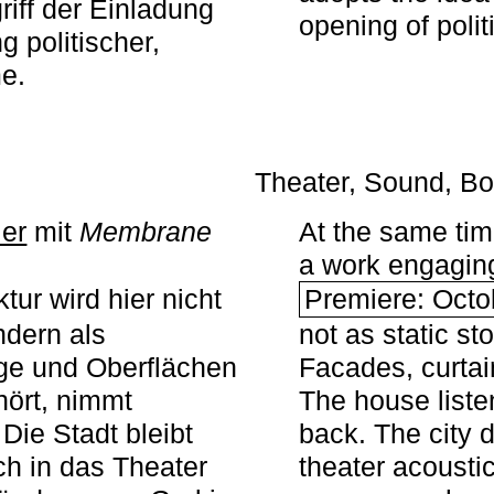
iff der Einladung
opening of polit
g politischer,
me.
Theater, Sound, Bo
ier
mit ­
Membrane
At the same ti
a work engaging 
tur wird hier nicht
Premiere: Octo
ndern als
not as static st
ge und Oberflächen
Facades, curta
ört, nimmt
The house liste
Die Stadt bleibt
back. The city 
sch in das Theater
theater acoustic