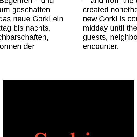
 Begehren – und
—and from the q
aum geschaffen
created nonethel
das neue Gorki ein
new Gorki is c
tag bis nachts,
midday until the
achbarschaften,
guests, neighbo
Formen der
encounter.