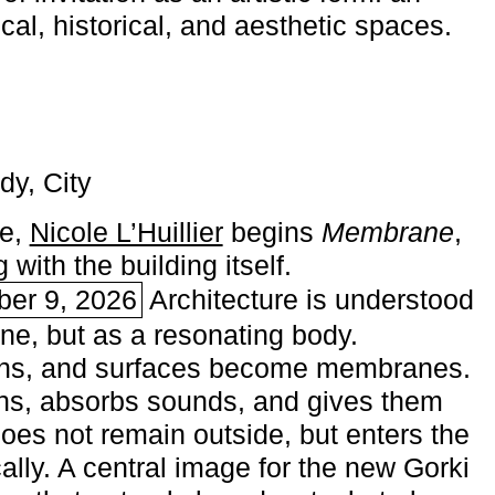
ical, historical, and aesthetic spaces.
dy, City
me,
Nicole L’Huillier
begins ­
Membrane
,
with the building itself.
ber 9, 2026
Architecture is understood
one, but as a resonating body.
ins, and surfaces become membranes.
ns, absorbs sounds, and gives them
does not remain outside, but enters the
ally. A central image for the new Gorki