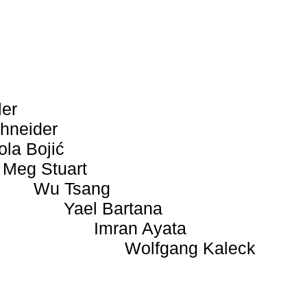
ler
hneider
ola Bojić
Meg Stuart
Wu Tsang
Yael Bartana
Imran Ayata
Wolfgang Kaleck