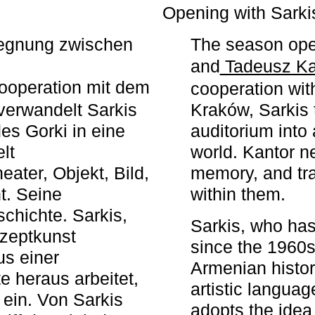
r
Opening with Sarki
egegnung zwischen
The season ope
and
Tadeusz Ka
ooperation mit dem
cooperation wit
erwandelt Sarkis
Kraków, Sarkis 
s Gorki in eine
auditorium into 
elt
world. Kantor n
ater, Objekt, Bild,
memory, and tra
t. Seine
within them.
chichte. Sarkis,
Sarkis, who has
nzeptkunst
since the 1960s
us einer
Armenian histor
e heraus arbeitet,
artistic languag
 ein. Von Sarkis
adopts the idea 