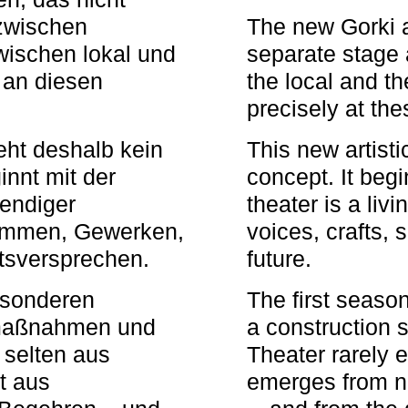
zwischen
The new Gorki 
wischen lokal und
separate stage 
u an diesen
the local and th
precisely at th
eht deshalb kein
This new artisti
nnt mit der
concept. It begi
bendiger
theater is a li
timmen, Gewerken,
voices, crafts,
tsversprechen.
future.
besonderen
The first seaso
rmaßnahmen und
a construction s
 selten aus
Theater rarely 
t aus
emerges from ne