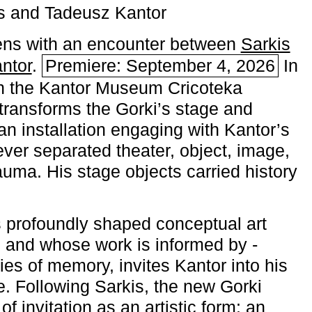
s and Tadeusz Kantor
ns with an encounter between
Sarkis
ntor
.
Premiere: September 4, 2026
In
h the ­Kantor Museum Cricoteka
transforms the Gorki’s stage and
an installation engaging with Kantor’s
ever separated theater, object, image,
uma. His stage objects carried history
 profoundly shaped conceptual art
 and whose work is informed by ­
ies of memory, invites Kantor into his
e. Following Sarkis, the new Gorki
of invitation as an artistic form: an