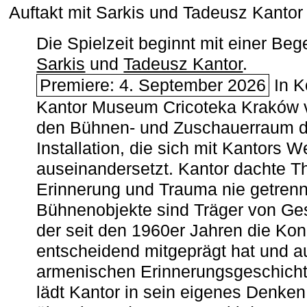
Auftakt mit Sarkis und Tadeusz Kanto
Die Spielzeit beginnt mit einer B
Sarkis
und
Tadeusz Kantor
.
Premiere: 4. September 2026
In K
Kantor Museum Cricoteka Kraków v
den Bühnen- und Zuschauerraum de
Installation, die sich mit Kantors W
auseinandersetzt. Kantor dachte The
Erinnerung und Trauma nie getrenn
Bühnenobjekte sind Träger von Ges
der seit den 1960er Jahren die Ko
entscheidend mitgeprägt hat und a
armenischen ­Erinnerungsgeschicht
lädt Kantor in sein eigenes Denken