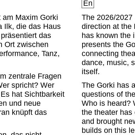
En
nt am Maxim Gorki
The 2026/2027 s
 Ilk, die das Haus
direction at th
 präsentiert das
has known the i
en Ort zwischen
presents the Go
Performance, Tanz,
connecting thea
dance, music, s
itself.
em zentrale Fragen
Wer spricht? Wer
The Gorki has a
s hat Sichtbarkeit
questions of th
en und neue
Who is heard? 
ran knüpft das
the theater has c
and brought new
builds on this l
n, das nicht