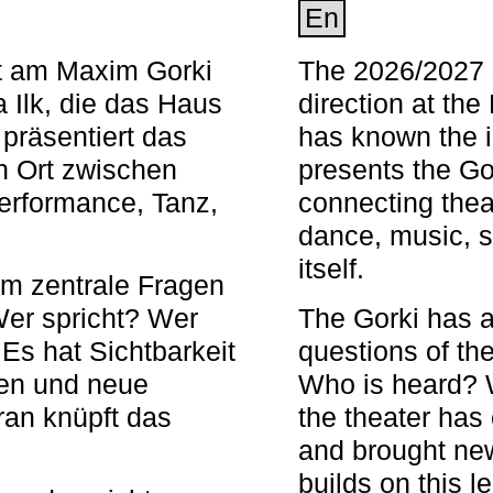
En
nt am Maxim Gorki
The 2026/2027 s
 Ilk, die das Haus
direction at th
 präsentiert das
has known the i
en Ort zwischen
presents the Go
Performance, Tanz,
connecting thea
dance, music, s
itself.
em zentrale Fragen
Wer spricht? Wer
The Gorki has a
s hat Sichtbarkeit
questions of th
en und neue
Who is heard? 
ran knüpft das
the theater has c
and brought new
builds on this l