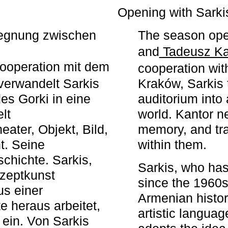
r
Opening with Sarki
egegnung zwischen
The season ope
and
Tadeusz Ka
ooperation mit dem
cooperation wit
erwandelt Sarkis
Kraków, Sarkis 
s Gorki in eine
auditorium into 
elt
world. Kantor n
ater, Objekt, Bild,
memory, and tra
t. Seine
within them.
chichte. Sarkis,
Sarkis, who has
nzeptkunst
since the 1960s
us einer
Armenian histor
e heraus arbeitet,
artistic languag
 ein. Von Sarkis