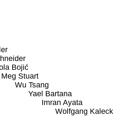
ler
hneider
ola Bojić
Meg Stuart
Wu Tsang
Yael Bartana
Imran Ayata
Wolfgang Kaleck