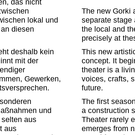
n, das nicht
zwischen
The new Gorki 
wischen lokal und
separate stage 
u an diesen
the local and th
precisely at th
eht deshalb kein
This new artisti
nnt mit der
concept. It begi
bendiger
theater is a li
timmen, Gewerken,
voices, crafts,
tsversprechen.
future.
besonderen
The first seaso
rmaßnahmen und
a construction s
 selten aus
Theater rarely 
t aus
emerges from ne