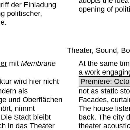
adopts the idea 
iff der Einladung
opening of polit
g politischer,
me.
Theater, Sound, Bo
ier
mit ­
Membrane
At the same ti
a work engaging 
tur wird hier nicht
Premiere: Octo
ndern als
not as static st
ge und Oberflächen
Facades, curta
ört, nimmt
The house liste
Die Stadt bleibt
back. The city 
sch in das Theater
theater acoustic