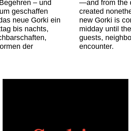
 Begehren – und
—and from the q
aum geschaffen
created nonethel
das neue Gorki ein
new Gorki is c
tag bis nachts,
midday until the
achbarschaften,
guests, neighbo
Formen der
encounter.