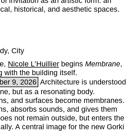
of invitation as an artistic form: an
ical, historical, and aesthetic spaces.
dy, City
me,
Nicole L’Huillier
begins ­
Membrane
,
with the building itself.
ber 9, 2026
Architecture is understood
one, but as a resonating body.
ins, and surfaces become membranes.
ns, absorbs sounds, and gives them
does not remain outside, but enters the
ally. A central image for the new Gorki