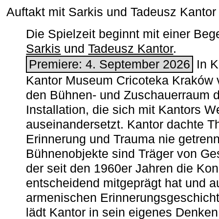
Auftakt mit Sarkis und Tadeusz Kanto
Die Spielzeit beginnt mit einer B
Sarkis
und
Tadeusz Kantor
.
Premiere: 4. September 2026
In K
Kantor Museum Cricoteka Kraków v
den Bühnen- und Zuschauerraum de
Installation, die sich mit Kantors W
auseinandersetzt. Kantor dachte The
Erinnerung und Trauma nie getrenn
Bühnenobjekte sind Träger von Ges
der seit den 1960er Jahren die Ko
entscheidend mitgeprägt hat und a
armenischen ­Erinnerungsgeschicht
lädt Kantor in sein eigenes Denken