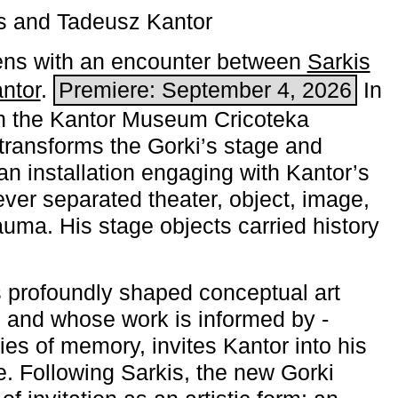
s and Tadeusz Kantor
ns with an encounter between
Sarkis
ntor
.
Premiere: September 4, 2026
In
h the ­Kantor Museum Cricoteka
transforms the Gorki’s stage and
an installation engaging with Kantor’s
ever separated theater, object, image,
uma. His stage objects carried history
 profoundly shaped conceptual art
 and whose work is informed by ­
ies of memory, invites Kantor into his
e. Following Sarkis, the new Gorki