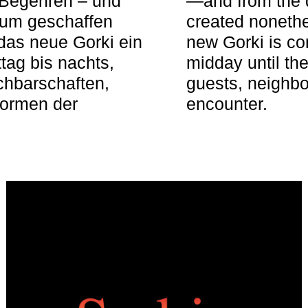
 Begehren – und
—and from the q
aum geschaffen
created nonethel
das neue Gorki ein
new Gorki is c
tag bis nachts,
midday until the
achbarschaften,
guests, neighbo
Formen der
encounter.