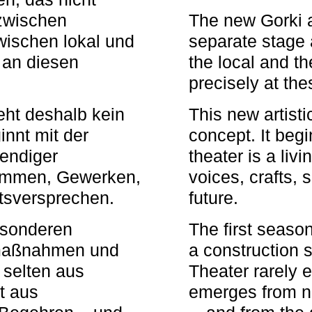
zwischen
The new Gorki 
wischen lokal und
separate stage 
u an diesen
the local and th
precisely at th
eht deshalb kein
This new artisti
nnt mit der
concept. It begi
bendiger
theater is a li
timmen, Gewerken,
voices, crafts,
tsversprechen.
future.
besonderen
The first seaso
rmaßnahmen und
a construction s
 selten aus
Theater rarely 
t aus
emerges from ne