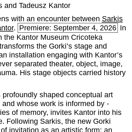
s and Tadeusz Kantor
ns with an encounter between
Sarkis
ntor
.
Premiere: September 4, 2026
In
h the ­Kantor Museum Cricoteka
transforms the Gorki’s stage and
an installation engaging with Kantor’s
ever separated theater, object, image,
uma. His stage objects carried history
 profoundly shaped conceptual art
 and whose work is informed by ­
ies of memory, invites Kantor into his
e. Following Sarkis, the new Gorki
of invitation as an artistic form: an