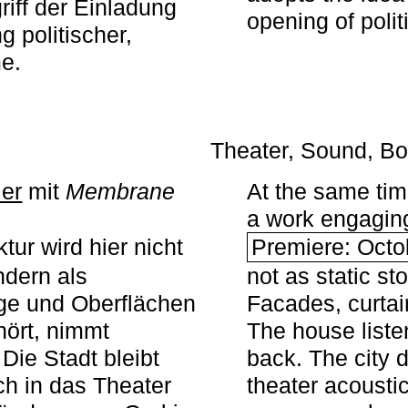
iff der Einladung
opening of polit
g politischer,
me.
Theater, Sound, Bo
ier
mit ­
Membrane
At the same ti
a work engaging 
tur wird hier nicht
Premiere: Octo
ndern als
not as static st
ge und Oberflächen
Facades, curta
ört, nimmt
The house liste
Die Stadt bleibt
back. The city 
sch in das Theater
theater acoustic