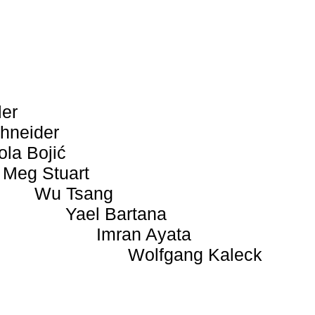
ler
hneider
ola Bojić
Meg Stuart
Wu Tsang
Yael Bartana
Imran Ayata
Wolfgang Kaleck