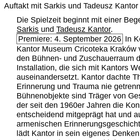
Auftakt mit Sarkis und Tadeusz Kanto
Die Spielzeit beginnt mit einer B
Sarkis
und
Tadeusz Kantor
.
Premiere: 4. September 2026
In K
Kantor Museum Cricoteka Kraków v
den Bühnen- und Zuschauerraum de
Installation, die sich mit Kantors W
auseinandersetzt. Kantor dachte The
Erinnerung und Trauma nie getrenn
Bühnenobjekte sind Träger von Ges
der seit den 1960er Jahren die Ko
entscheidend mitgeprägt hat und a
armenischen ­Erinnerungsgeschicht
lädt Kantor in sein eigenes Denken