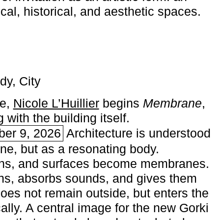
ical, historical, and aesthetic spaces.
dy, City
me,
Nicole L’Huillier
begins ­
Membrane
,
with the building itself.
ber 9, 2026
Architecture is understood
one, but as a resonating body.
ins, and surfaces become membranes.
ns, absorbs sounds, and gives them
does not remain outside, but enters the
ally. A central image for the new Gorki