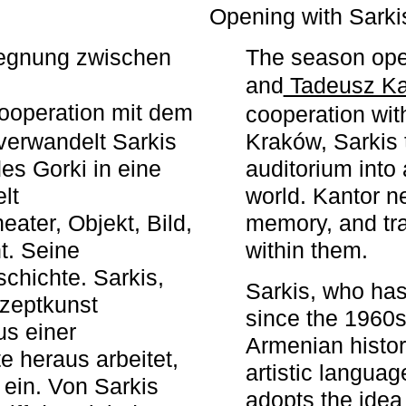
r
Opening with Sarki
egegnung zwischen
The season ope
and
Tadeusz Ka
ooperation mit dem
cooperation wit
erwandelt Sarkis
Kraków, Sarkis 
s Gorki in eine
auditorium into 
elt
world. Kantor n
ater, Objekt, Bild,
memory, and tra
t. Seine
within them.
chichte. Sarkis,
Sarkis, who has
nzeptkunst
since the 1960s
us einer
Armenian histor
e heraus arbeitet,
artistic languag
 ein. Von Sarkis
adopts the idea 