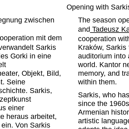
r
Opening with Sarki
egegnung zwischen
The season ope
and
Tadeusz Ka
ooperation mit dem
cooperation wit
erwandelt Sarkis
Kraków, Sarkis 
s Gorki in eine
auditorium into 
elt
world. Kantor n
ater, Objekt, Bild,
memory, and tra
t. Seine
within them.
chichte. Sarkis,
Sarkis, who has
nzeptkunst
since the 1960s
us einer
Armenian histor
e heraus arbeitet,
artistic languag
 ein. Von Sarkis