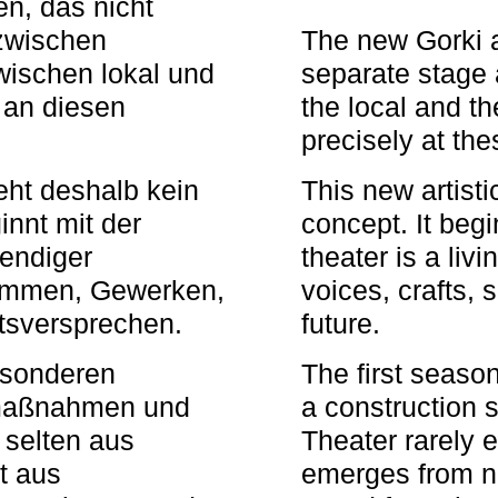
n, das nicht
zwischen
The new Gorki 
wischen lokal und
separate stage 
u an diesen
the local and th
precisely at th
eht deshalb kein
This new artisti
nnt mit der
concept. It begi
bendiger
theater is a li
timmen, Gewerken,
voices, crafts,
tsversprechen.
future.
besonderen
The first seaso
rmaßnahmen und
a construction s
 selten aus
Theater rarely 
t aus
emerges from ne