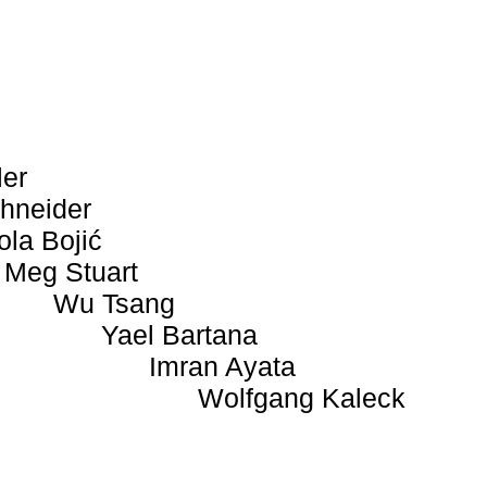
ler
hneider
ola Bojić
Meg Stuart
Wu Tsang
Yael Bartana
Imran Ayata
Wolfgang Kaleck