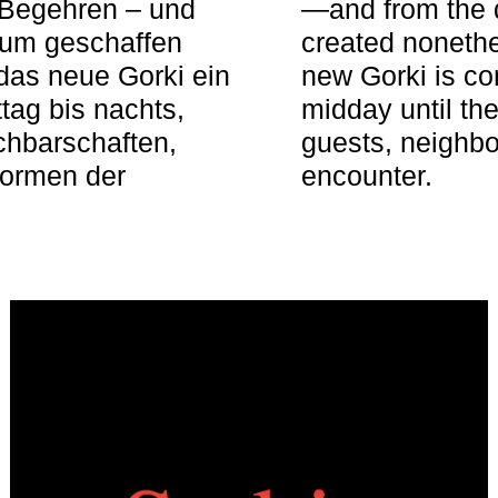
 Begehren – und
—and from the q
aum geschaffen
created nonethel
das neue Gorki ein
new Gorki is c
tag bis nachts,
midday until the
achbarschaften,
guests, neighbo
Formen der
encounter.