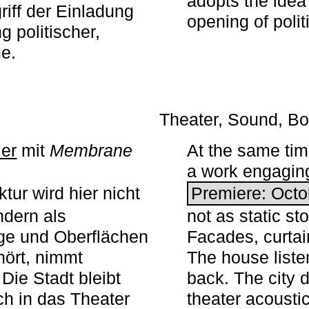
adopts the idea 
iff der Einladung
opening of polit
g politischer,
me.
Theater, Sound, Bo
ier
mit ­
Membrane
At the same ti
a work engaging 
tur wird hier nicht
Premiere: Octo
ndern als
not as static st
ge und Oberflächen
Facades, curta
ört, nimmt
The house liste
Die Stadt bleibt
back. The city 
sch in das Theater
theater acoustic