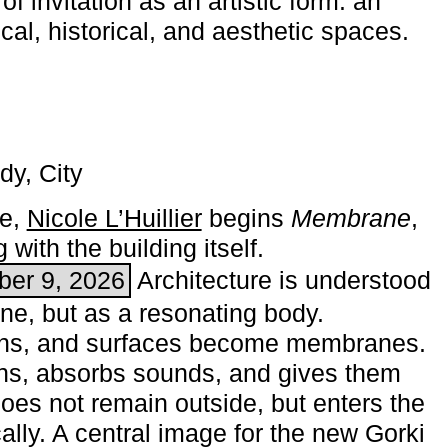
of invitation as an artistic form: an
ical, historical, and aesthetic spaces.
dy, City
me,
Nicole L’Huillier
begins ­
Membrane
,
with the building itself.
ber 9, 2026
Architecture is understood
one, but as a resonating body.
ins, and surfaces become membranes.
ns, absorbs sounds, and gives them
does not remain outside, but enters the
ally. A central image for the new Gorki