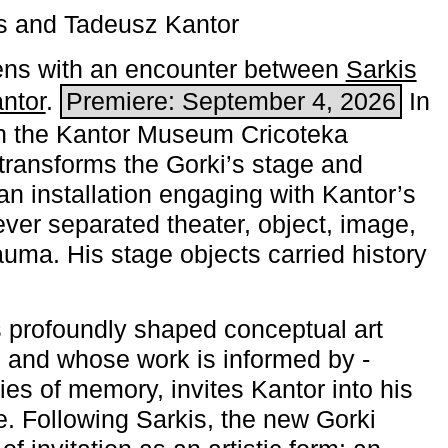
s and Tadeusz Kantor
ns with an encounter between
Sarkis
ntor
.
Premiere: September 4, 2026
In
h the ­Kantor Museum Cricoteka
transforms the Gorki’s stage and
an installation engaging with Kantor’s
ever separated theater, object, image,
uma. His stage objects carried history
 profoundly shaped conceptual art
 and whose work is informed by ­
ies of memory, invites Kantor into his
e. Following Sarkis, the new Gorki