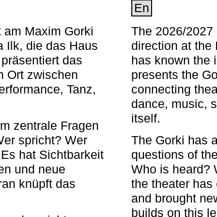
En
nt am Maxim Gorki
The 2026/2027 s
 Ilk, die das Haus
direction at th
 präsentiert das
has known the i
en Ort zwischen
presents the Go
Performance, Tanz,
connecting thea
dance, music, s
itself.
em zentrale Fragen
Wer spricht? Wer
The Gorki has a
s hat Sichtbarkeit
questions of th
en und neue
Who is heard? 
ran knüpft das
the theater has c
and brought new
builds on this l