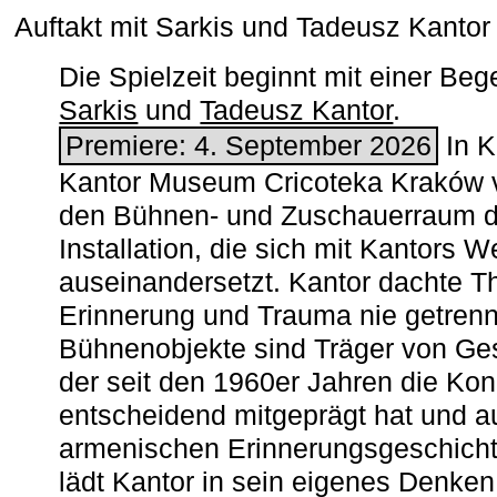
Auftakt mit Sarkis und Tadeusz Kanto
Die Spielzeit beginnt mit einer B
Sarkis
und
Tadeusz Kantor
.
Premiere: 4. September 2026
In K
Kantor Museum Cricoteka Kraków v
den Bühnen- und Zuschauerraum de
Installation, die sich mit Kantors W
auseinandersetzt. Kantor dachte The
Erinnerung und Trauma nie getrenn
Bühnenobjekte sind Träger von Ges
der seit den 1960er Jahren die Ko
entscheidend mitgeprägt hat und a
armenischen ­Erinnerungsgeschicht
lädt Kantor in sein eigenes Denken