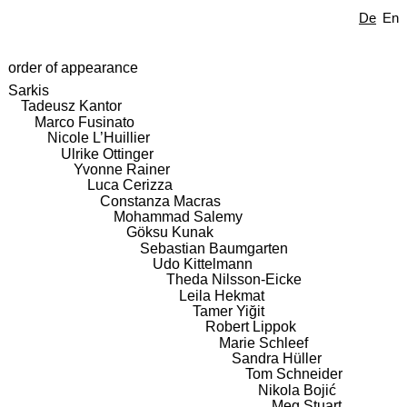
De
En
order of appearance
Sarkis
Tadeusz Kantor
Marco Fusinato
Nicole L’Huillier
Ulrike Ottinger
Yvonne Rainer
Luca Cerizza
Constanza Macras
Mohammad Salemy
Göksu Kunak
Sebastian Baumgarten
Udo Kittelmann
Theda Nilsson-Eicke
Leila Hekmat
Tamer Yiğit
Robert Lippok
Marie Schleef
Sandra Hüller
Tom Schneider
Nikola Bojić
Meg Stuart