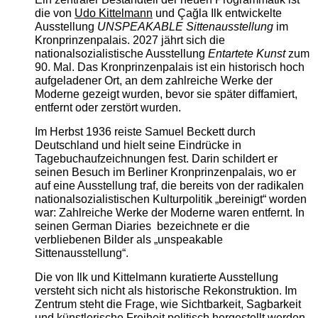
die von
Udo Kittelmann
und Çağla Ilk entwickelte
Ausstellung
UNSPEAKABLE Sittenausstellung
im
Kronprinzenpalais. 2027 jährt sich die
nationalsozialistische Ausstellung
Entartete Kunst
zum
90. Mal. Das Kronprinzenpalais ist ein historisch hoch
aufgeladener Ort, an dem zahlreiche Werke der
Moderne gezeigt wurden, bevor sie später diffamiert,
entfernt oder zerstört wurden.
Im Herbst 1936 reiste Samuel Beckett durch
Deutschland und hielt seine Eindrücke in
Tagebuchaufzeichnungen fest. Darin schildert er
seinen Besuch im Berliner Kronprinzenpalais, wo er
auf eine Ausstellung traf, die bereits von der radikalen
nationalsozialistischen Kulturpolitik „bereinigt“ worden
war: Zahlreiche Werke der Moderne waren entfernt. In
seinen German Diaries bezeichnete er die
verbliebenen Bilder als „unspeakable
Sittenausstellung“.
Die von Ilk und Kittelmann kuratierte Ausstellung
versteht sich nicht als historische Rekonstruktion. Im
Zentrum steht die Frage, wie Sichtbarkeit, Sagbarkeit
und künstlerische Freiheit politisch hergestellt werden