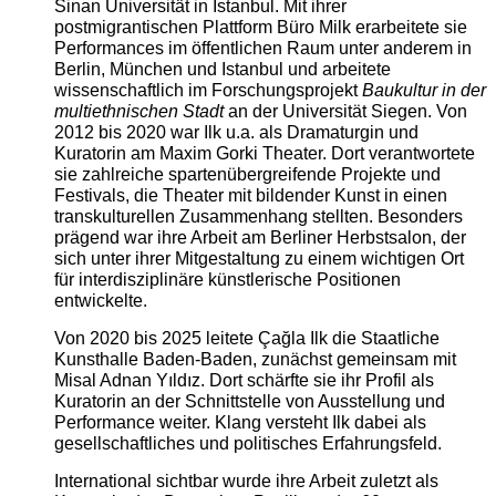
Sinan Universität in Istanbul. Mit ihrer
postmigrantischen Plattform Büro Milk erarbeitete sie
Performances im öffentlichen Raum unter anderem in
Berlin, München und Istanbul und arbeitete
wissenschaftlich im Forschungsprojekt
Baukultur in der
multiethnischen Stadt
an der Universität Siegen. Von
2012 bis 2020 war Ilk u.a. als Dramaturgin und
Kuratorin am Maxim Gorki Theater. Dort verantwortete
sie zahlreiche spartenübergreifende Projekte und
Festivals, die Theater mit bildender Kunst in einen
transkulturellen Zusammenhang stellten. Besonders
prägend war ihre Arbeit am Berliner Herbstsalon, der
sich unter ihrer Mitgestaltung zu einem wichtigen Ort
für interdisziplinäre künstlerische Positionen
entwickelte.
Von 2020 bis 2025 leitete Çağla Ilk die Staatliche
Kunsthalle Baden-Baden, zunächst gemeinsam mit
Misal Adnan Yıldız. Dort schärfte sie ihr Profil als
Kuratorin an der Schnittstelle von Ausstellung und
Performance weiter. Klang versteht Ilk dabei als
gesellschaftliches und politisches Erfahrungsfeld.
International sichtbar wurde ihre Arbeit zuletzt als