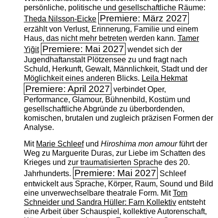
persönliche, politische und gesellschaftliche Räume:
Premiere: März 2027
Theda Nilsson-Eicke
erzählt von Verlust, Erinnerung, Familie und einem
Haus, das nicht mehr betreten werden kann.
Tamer
Premiere: Mai 2027
Yiğit
wendet sich der
Jugendhaftanstalt Plötzensee zu und fragt nach
Schuld, Herkunft, Gewalt, Männlichkeit, Stadt und der
Möglichkeit eines anderen Blicks.
Leila Hekmat
Premiere: April 2027
verbindet Oper,
Performance, Glamour, Bühnenbild, Kostüm und
gesellschaftliche Abgründe zu überbordenden,
komischen, brutalen und zugleich präzisen Formen der
Analyse.
Mit
Marie Schleef
und
Hiroshima mon amour
führt der
Weg zu Marguerite Duras, zur Liebe im Schatten des
Krieges und zur traumatisierten Sprache des 20.
Premiere: Mai 2027
Jahrhunderts.
Schleef
entwickelt aus Sprache, Körper, Raum, Sound und Bild
eine unverwechselbare theatrale Form. Mit
Tom
Schneider und Sandra Hüller: Farn Kollektiv
entsteht
eine Arbeit über Schauspiel, kollektive Autorenschaft,