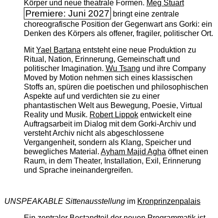
Körper und neue theatrale Formen.
Meg Stuart
Premiere: Juni 2027
bringt eine zentrale
choreografische Position der Gegenwart ans Gorki: ein
Denken des Körpers als offener, fragiler, politischer Ort.
Mit
Yael Bartana
entsteht eine neue Produktion zu
Ritual, Nation, Erinnerung, Gemeinschaft und
politischer Imagination.
Wu Tsang
und ihre Company
Moved by Motion nehmen sich eines klassischen
Stoffs an, spüren die poetischen und philosophischen
Aspekte auf und verdichten sie zu einer
phantastischen Welt aus Bewegung, Poesie, Virtual
Reality und Musik.
Robert Lippok
entwickelt eine
Auftragsarbeit im Dialog mit dem Gorki-Archiv und
versteht Archiv nicht als abgeschlossene
Vergangenheit, sondern als Klang, Speicher und
bewegliches Material.
Ayham Majid Agha
öffnet einen
Raum, in dem Theater, Installation, Exil, Erinnerung
und Sprache ineinandergreifen.
UNSPEAKABLE Sittenausstellung
im
Kronprinzenpalais
Ein zentraler Bestandteil der neuen Programmatik ist