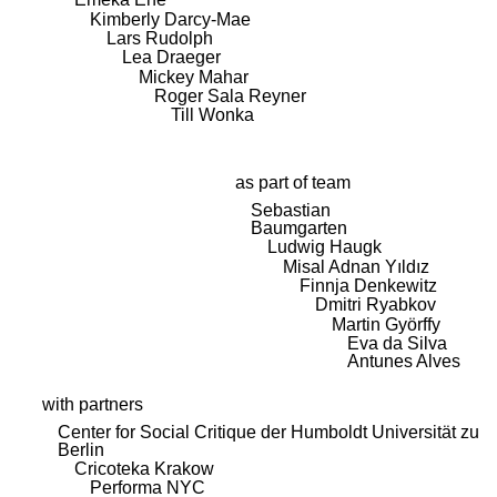
Kimberly Darcy-Mae
Lars Rudolph
Lea Draeger
Mickey Mahar
Roger Sala Reyner
Till Wonka
as part of team
Sebastian
Baumgarten
Ludwig Haugk
Misal Adnan Yıldız
Finnja Denkewitz
Dmitri Ryabkov
Martin Györffy
Eva da Silva
Antunes Alves
with partners
Center for Social Critique der Humboldt Universität zu
Berlin
Cricoteka Krakow
Performa NYC