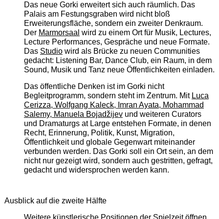
Das neue Gorki erweitert sich auch räumlich. Das
Palais am Festungsgraben wird nicht bloß
Erweiterungsfläche, sondern ein zweiter Denkraum.
Der
Marmorsaal
wird zu einem Ort für Musik, Lectures,
Lecture Performances, Gespräche und neue Formate.
Das
Studio
wird als Brücke zu neuen Communities
gedacht: Listening Bar, Dance Club, ein Raum, in dem
Sound, Musik und Tanz neue Öffentlichkeiten einladen.
Das öffentliche Denken ist im Gorki nicht
Begleitprogramm, sondern steht im Zentrum. Mit
Luca
Cerizza, Wolfgang Kaleck, Imran Ayata, Mohammad
Salemy, Manuela Bojadžijev
und weiteren Curators
und Dramaturgs at Large entstehen Formate, in denen
Recht, Erinnerung, Politik, Kunst, Migration,
Öffentlichkeit und globale Gegenwart miteinander
verbunden werden. Das Gorki soll ein Ort sein, an dem
nicht nur gezeigt wird, sondern auch gestritten, gefragt,
gedacht und widersprochen werden kann.
Ausblick auf die zweite Hälfte
Weitere künstlerische Positionen der Spielzeit öffnen