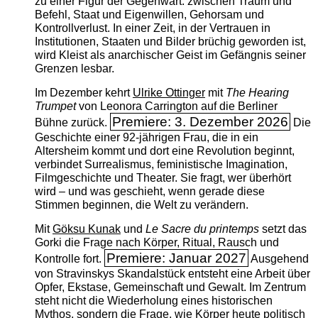
zu einer Figur der Gegenwart: zwischen Traum und
Befehl, Staat und Eigenwillen, Gehorsam und
Kontrollverlust. In einer Zeit, in der Vertrauen in
Institutionen, Staaten und Bilder brüchig geworden ist,
wird Kleist als anarchischer Geist im Gefängnis seiner
Grenzen lesbar.
Im Dezember kehrt
Ulrike Ottinger
mit
The ­Hearing
Trumpet
von Leonora Carrington auf die Berliner
Premiere: 3. Dezember 2026
Bühne zurück.
Die
Geschichte einer 92-jährigen Frau, die in ein
Altersheim kommt und dort eine Revolution beginnt,
verbindet Surrealismus, feministische Imagination,
Filmgeschichte und Theater. Sie fragt, wer überhört
wird – und was geschieht, wenn gerade diese
Stimmen beginnen, die Welt zu verändern.
Mit
Göksu Kunak
und
Le Sacre du printemps
setzt das
Gorki die Frage nach Körper, Ritual, Rausch und
Premiere: Januar 2027
Kontrolle fort.
Ausgehend
von Stravinskys Skandalstück entsteht eine Arbeit über
Opfer, Ekstase, Gemeinschaft und Gewalt. Im Zentrum
steht nicht die Wiederholung eines historischen
Mythos, sondern die Frage, wie Körper heute politisch