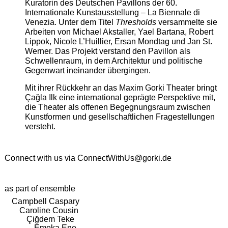
Kuratorin des Deutschen Pavillons der 60.
Internationale Kunstausstellung – La Biennale di
Venezia. Unter dem Titel
Thresholds
versammelte sie
Arbeiten von Michael Akstaller, Yael Bartana, Robert
Lippok, Nicole L’Huillier, Ersan Mondtag und Jan St.
Werner. Das Projekt verstand den Pavillon als
Schwellenraum, in dem Architektur und politische
Gegenwart ineinander übergingen.
Mit ihrer Rückkehr an das Maxim Gorki Theater bringt
Çağla Ilk eine international geprägte Perspektive mit,
die Theater als offenen Begegnungsraum zwischen
Kunstformen und gesellschaftlichen Fragestellungen
versteht.
Connect with us via
ConnectWithUs@gorki.de
as part of ensemble
Campbell Caspary
Caroline Cousin
Çiğdem Teke
Emeka Ene