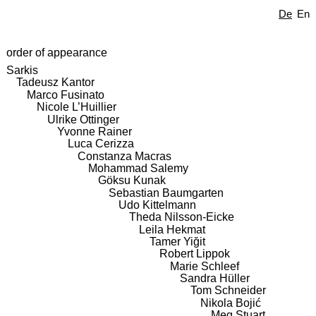
De
En
order of appearance
Sarkis
Tadeusz Kantor
Marco Fusinato
Nicole L’Huillier
Ulrike Ottinger
Yvonne Rainer
Luca Cerizza
Constanza Macras
Mohammad Salemy
Göksu Kunak
Sebastian Baumgarten
Udo Kittelmann
Theda Nilsson-Eicke
Leila Hekmat
Tamer Yiğit
Robert Lippok
Marie Schleef
Sandra Hüller
Tom Schneider
Nikola Bojić
Meg Stuart