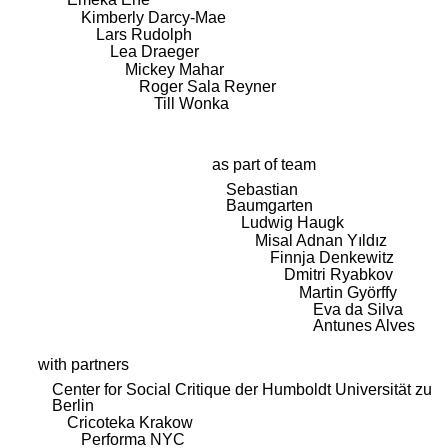
Kimberly Darcy-Mae
Lars Rudolph
Lea Draeger
Mickey Mahar
Roger Sala Reyner
Till Wonka
as part of team
Sebastian
Baumgarten
Ludwig Haugk
Misal Adnan Yıldız
Finnja Denkewitz
Dmitri Ryabkov
Martin Györffy
Eva da Silva
Antunes Alves
with partners
Center for Social Critique der Humboldt Universität zu
Berlin
Cricoteka Krakow
Performa NYC