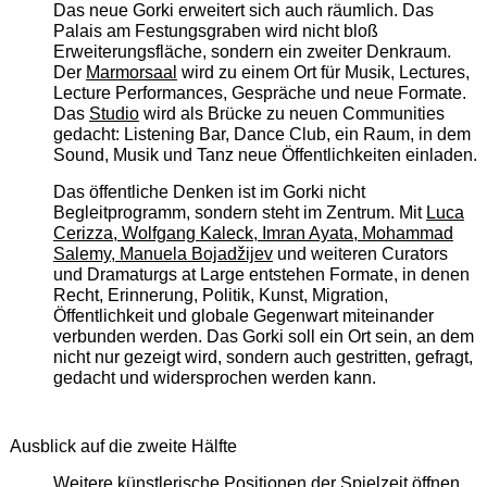
Das neue Gorki erweitert sich auch räumlich. Das
Palais am Festungsgraben wird nicht bloß
Erweiterungsfläche, sondern ein zweiter Denkraum.
Der
Marmorsaal
wird zu einem Ort für Musik, Lectures,
Lecture Performances, Gespräche und neue Formate.
Das
Studio
wird als Brücke zu neuen Communities
gedacht: Listening Bar, Dance Club, ein Raum, in dem
Sound, Musik und Tanz neue Öffentlichkeiten einladen.
Das öffentliche Denken ist im Gorki nicht
Begleitprogramm, sondern steht im Zentrum. Mit
Luca
Cerizza, Wolfgang Kaleck, Imran Ayata, Mohammad
Salemy, Manuela Bojadžijev
und weiteren Curators
und Dramaturgs at Large entstehen Formate, in denen
Recht, Erinnerung, Politik, Kunst, Migration,
Öffentlichkeit und globale Gegenwart miteinander
verbunden werden. Das Gorki soll ein Ort sein, an dem
nicht nur gezeigt wird, sondern auch gestritten, gefragt,
gedacht und widersprochen werden kann.
Ausblick auf die zweite Hälfte
Weitere künstlerische Positionen der Spielzeit öffnen