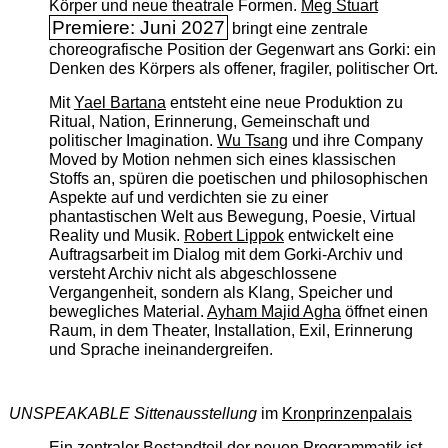
Körper und neue theatrale Formen.
Meg Stuart
Premiere: Juni 2027
bringt eine zentrale
choreografische Position der Gegenwart ans Gorki: ein
Denken des Körpers als offener, fragiler, politischer Ort.
Mit
Yael Bartana
entsteht eine neue Produktion zu
Ritual, Nation, Erinnerung, Gemeinschaft und
politischer Imagination.
Wu Tsang
und ihre Company
Moved by Motion nehmen sich eines klassischen
Stoffs an, spüren die poetischen und philosophischen
Aspekte auf und verdichten sie zu einer
phantastischen Welt aus Bewegung, Poesie, Virtual
Reality und Musik.
Robert Lippok
entwickelt eine
Auftragsarbeit im Dialog mit dem Gorki-Archiv und
versteht Archiv nicht als abgeschlossene
Vergangenheit, sondern als Klang, Speicher und
bewegliches Material.
Ayham Majid Agha
öffnet einen
Raum, in dem Theater, Installation, Exil, Erinnerung
und Sprache ineinandergreifen.
UNSPEAKABLE Sittenausstellung
im
Kronprinzenpalais
Ein zentraler Bestandteil der neuen Programmatik ist