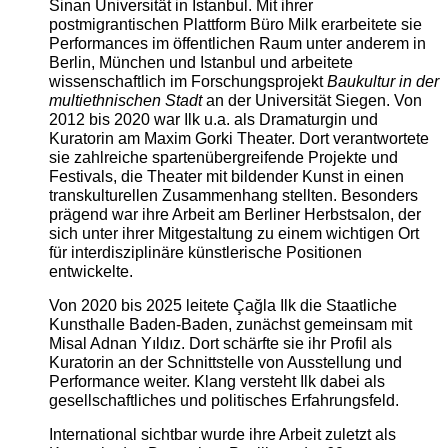
Sinan Universität in Istanbul. Mit ihrer
postmigrantischen Plattform Büro Milk erarbeitete sie
Performances im öffentlichen Raum unter anderem in
Berlin, München und Istanbul und arbeitete
wissenschaftlich im Forschungsprojekt
Baukultur in der
multiethnischen Stadt
an der Universität Siegen. Von
2012 bis 2020 war Ilk u.a. als Dramaturgin und
Kuratorin am Maxim Gorki Theater. Dort verantwortete
sie zahlreiche spartenübergreifende Projekte und
Festivals, die Theater mit bildender Kunst in einen
transkulturellen Zusammenhang stellten. Besonders
prägend war ihre Arbeit am Berliner Herbstsalon, der
sich unter ihrer Mitgestaltung zu einem wichtigen Ort
für interdisziplinäre künstlerische Positionen
entwickelte.
Von 2020 bis 2025 leitete Çağla Ilk die Staatliche
Kunsthalle Baden-Baden, zunächst gemeinsam mit
Misal Adnan Yıldız. Dort schärfte sie ihr Profil als
Kuratorin an der Schnittstelle von Ausstellung und
Performance weiter. Klang versteht Ilk dabei als
gesellschaftliches und politisches Erfahrungsfeld.
International sichtbar wurde ihre Arbeit zuletzt als