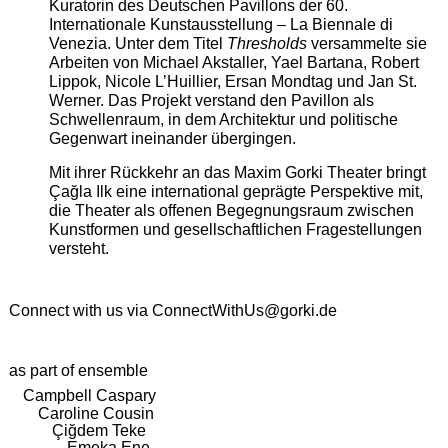
Kuratorin des Deutschen Pavillons der 60.
Internationale Kunstausstellung – La Biennale di
Venezia. Unter dem Titel
Thresholds
versammelte sie
Arbeiten von Michael Akstaller, Yael Bartana, Robert
Lippok, Nicole L’Huillier, Ersan Mondtag und Jan St.
Werner. Das Projekt verstand den Pavillon als
Schwellenraum, in dem Architektur und politische
Gegenwart ineinander übergingen.
Mit ihrer Rückkehr an das Maxim Gorki Theater bringt
Çağla Ilk eine international geprägte Perspektive mit,
die Theater als offenen Begegnungsraum zwischen
Kunstformen und gesellschaftlichen Fragestellungen
versteht.
Connect with us via
ConnectWithUs@gorki.de
as part of ensemble
Campbell Caspary
Caroline Cousin
Çiğdem Teke
Emeka Ene