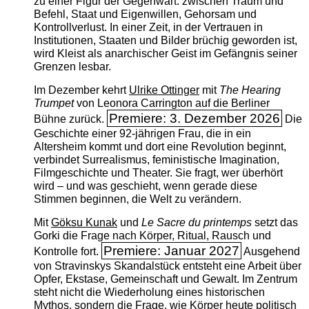
zu einer Figur der Gegenwart: zwischen Traum und
Befehl, Staat und Eigenwillen, Gehorsam und
Kontrollverlust. In einer Zeit, in der Vertrauen in
Institutionen, Staaten und Bilder brüchig geworden ist,
wird Kleist als anarchischer Geist im Gefängnis seiner
Grenzen lesbar.
Im Dezember kehrt
Ulrike Ottinger
mit
The ­Hearing
Trumpet
von Leonora Carrington auf die Berliner
Premiere: 3. Dezember 2026
Bühne zurück.
Die
Geschichte einer 92-jährigen Frau, die in ein
Altersheim kommt und dort eine Revolution beginnt,
verbindet Surrealismus, feministische Imagination,
Filmgeschichte und Theater. Sie fragt, wer überhört
wird – und was geschieht, wenn gerade diese
Stimmen beginnen, die Welt zu verändern.
Mit
Göksu Kunak
und
Le Sacre du printemps
setzt das
Gorki die Frage nach Körper, Ritual, Rausch und
Premiere: Januar 2027
Kontrolle fort.
Ausgehend
von Stravinskys Skandalstück entsteht eine Arbeit über
Opfer, Ekstase, Gemeinschaft und Gewalt. Im Zentrum
steht nicht die Wiederholung eines historischen
Mythos, sondern die Frage, wie Körper heute politisch