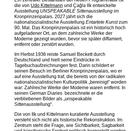
die von
Udo Kittelmann
und Çağla Ilk entwickelte
Ausstellung
UNSPEAKABLE Sittenausstellung
im
Kronprinzenpalais. 2027 jährt sich die
nationalsozialistische Ausstellung
Entartete Kunst
zum
90. Mal. Das Kronprinzenpalais ist ein historisch hoch
aufgeladener Ort, an dem zahlreiche Werke der
Moderne gezeigt wurden, bevor sie später diffamiert,
entfernt oder zerstört wurden.
Im Herbst 1936 reiste Samuel Beckett durch
Deutschland und hielt seine Eindrücke in
Tagebuchaufzeichnungen fest. Darin schildert er
seinen Besuch im Berliner Kronprinzenpalais, wo er
auf eine Ausstellung traf, die bereits von der radikalen
nationalsozialistischen Kulturpolitik „bereinigt“ worden
war: Zahlreiche Werke der Moderne waren entfernt. In
seinen German Diaries bezeichnete er die
verbliebenen Bilder als „unspeakable
Sittenausstellung“.
Die von Ilk und Kittelmann kuratierte Ausstellung
versteht sich nicht als historische Rekonstruktion. Im
Zentrum steht die Frage, wie Sichtbarkeit, Sagbarkeit
und künstlerische Freiheit politisch hergestellt werden