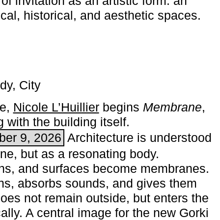
of invitation as an artistic form: an
ical, historical, and aesthetic spaces.
dy, City
me,
Nicole L’Huillier
begins ­
Membrane
,
with the building itself.
ber 9, 2026
Architecture is understood
one, but as a resonating body.
ins, and surfaces become membranes.
ns, absorbs sounds, and gives them
does not remain outside, but enters the
ally. A central image for the new Gorki