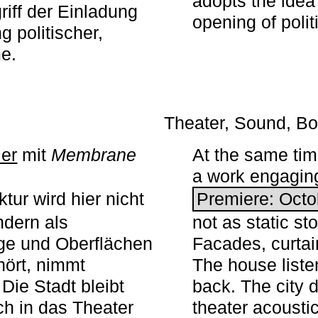
adopts the idea 
iff der Einladung
opening of polit
g politischer,
me.
Theater, Sound, Bo
ier
mit ­
Membrane
At the same ti
a work engaging 
tur wird hier nicht
Premiere: Octo
ndern als
not as static st
ge und Oberflächen
Facades, curta
ört, nimmt
The house liste
Die Stadt bleibt
back. The city 
sch in das Theater
theater acoustic