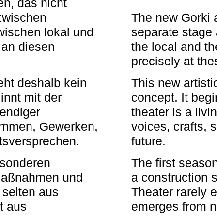
n, das nicht
zwischen
The new Gorki 
wischen lokal und
separate stage 
u an diesen
the local and th
precisely at th
eht deshalb kein
This new artisti
nnt mit der
concept. It begi
bendiger
theater is a li
timmen, Gewerken,
voices, crafts,
tsversprechen.
future.
besonderen
The first seaso
rmaßnahmen und
a construction s
 selten aus
Theater rarely 
t aus
emerges from ne