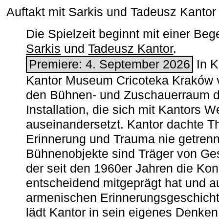
Auftakt mit Sarkis und Tadeusz Kanto
Die Spielzeit beginnt mit einer B
Sarkis
und
Tadeusz Kantor
.
Premiere: 4. September 2026
In K
Kantor Museum Cricoteka Kraków v
den Bühnen- und Zuschauerraum de
Installation, die sich mit Kantors W
auseinandersetzt. Kantor dachte The
Erinnerung und Trauma nie getrenn
Bühnenobjekte sind Träger von Ges
der seit den 1960er Jahren die Ko
entscheidend mitgeprägt hat und a
armenischen ­Erinnerungsgeschicht
lädt Kantor in sein eigenes Denken