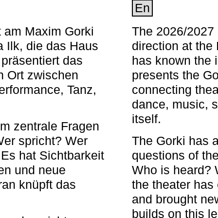
En
nt am Maxim Gorki
The 2026/2027 s
 Ilk, die das Haus
direction at th
 präsentiert das
has known the i
en Ort zwischen
presents the Go
Performance, Tanz,
connecting thea
dance, music, s
itself.
em zentrale Fragen
Wer spricht? Wer
The Gorki has a
s hat Sichtbarkeit
questions of th
en und neue
Who is heard? 
ran knüpft das
the theater has c
and brought new
builds on this l