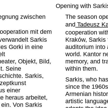
r
Opening with Sarki
egegnung zwischen
The season ope
and
Tadeusz Ka
ooperation mit dem
cooperation wit
erwandelt Sarkis
Kraków, Sarkis 
s Gorki in eine
auditorium into 
elt
world. Kantor n
ater, Objekt, Bild,
memory, and tra
t. Seine
within them.
chichte. Sarkis,
Sarkis, who has
nzeptkunst
since the 1960s
us einer
Armenian histor
e heraus arbeitet,
artistic languag
 ein. Von Sarkis