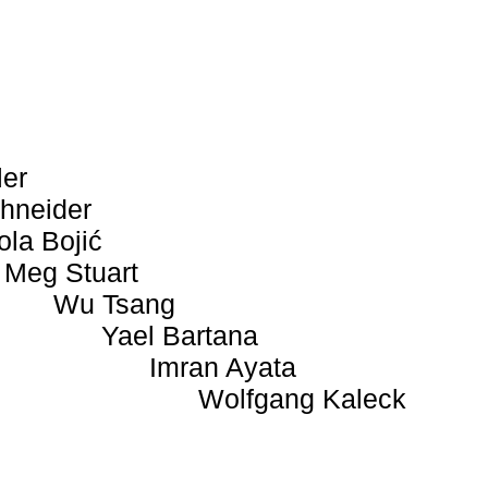
ler
hneider
ola Bojić
Meg Stuart
Wu Tsang
Yael Bartana
Imran Ayata
Wolfgang Kaleck