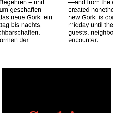
 Begehren – und
—and from the q
aum geschaffen
created nonethel
das neue Gorki ein
new Gorki is c
tag bis nachts,
midday until the
achbarschaften,
guests, neighbo
Formen der
encounter.