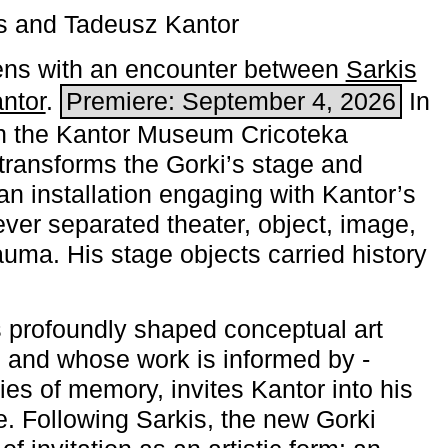
s and Tadeusz Kantor
ns with an encounter between
Sarkis
ntor
.
Premiere: September 4, 2026
In
h the ­Kantor Museum Cricoteka
transforms the Gorki’s stage and
an installation engaging with Kantor’s
ever separated theater, object, image,
uma. His stage objects carried history
 profoundly shaped conceptual art
 and whose work is informed by ­
ies of memory, invites Kantor into his
e. Following Sarkis, the new Gorki