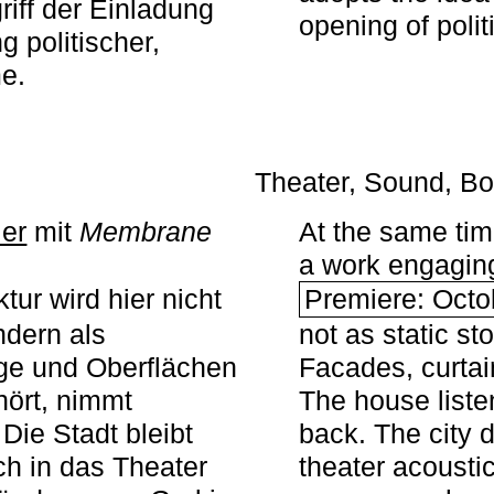
iff der Einladung
opening of polit
g politischer,
me.
Theater, Sound, Bo
ier
mit ­
Membrane
At the same ti
a work engaging 
tur wird hier nicht
Premiere: Octo
ndern als
not as static st
ge und Oberflächen
Facades, curta
ört, nimmt
The house liste
Die Stadt bleibt
back. The city 
sch in das Theater
theater acoustic