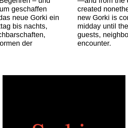
 Begehren – und
—and from the q
aum geschaffen
created nonethel
das neue Gorki ein
new Gorki is c
tag bis nachts,
midday until the
achbarschaften,
guests, neighbo
Formen der
encounter.