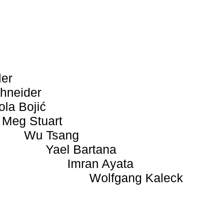
ler
hneider
ola Bojić
Meg Stuart
Wu Tsang
Yael Bartana
Imran Ayata
Wolfgang Kaleck