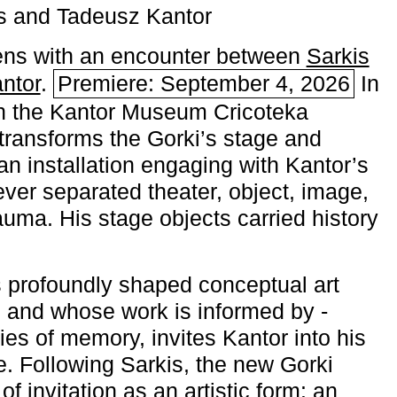
s and Tadeusz Kantor
ns with an encounter between
Sarkis
ntor
.
Premiere: September 4, 2026
In
h the ­Kantor Museum Cricoteka
transforms the Gorki’s stage and
an installation engaging with Kantor’s
ever separated theater, object, image,
uma. His stage objects carried history
 profoundly shaped conceptual art
 and whose work is informed by ­
ies of memory, invites Kantor into his
e. Following Sarkis, the new Gorki
of invitation as an artistic form: an