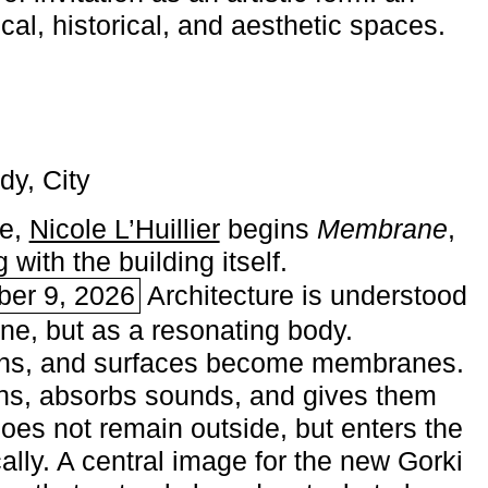
ical, historical, and aesthetic spaces.
dy, City
me,
Nicole L’Huillier
begins ­
Membrane
,
with the building itself.
ber 9, 2026
Architecture is understood
one, but as a resonating body.
ins, and surfaces become membranes.
ns, absorbs sounds, and gives them
does not remain outside, but enters the
ally. A central image for the new Gorki