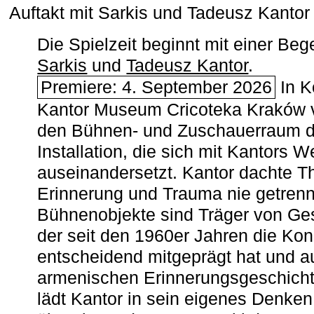
Auftakt mit Sarkis und Tadeusz Kanto
Die Spielzeit beginnt mit einer B
Sarkis
und
Tadeusz Kantor
.
Premiere: 4. September 2026
In K
Kantor Museum Cricoteka Kraków v
den Bühnen- und Zuschauerraum de
Installation, die sich mit Kantors W
auseinandersetzt. Kantor dachte The
Erinnerung und Trauma nie getrenn
Bühnenobjekte sind Träger von Ges
der seit den 1960er Jahren die Ko
entscheidend mitgeprägt hat und a
armenischen ­Erinnerungsgeschicht
lädt Kantor in sein eigenes Denken