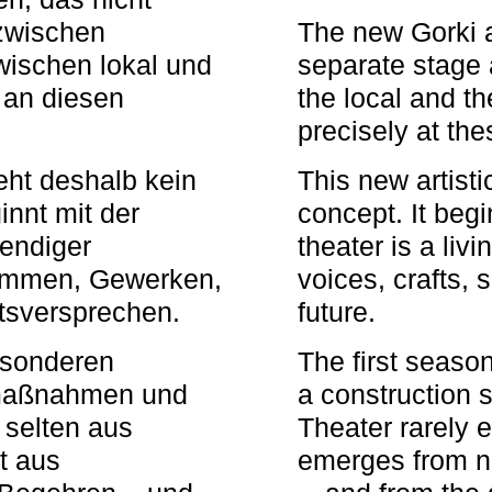
zwischen
The new Gorki 
wischen lokal und
separate stage 
u an diesen
the local and th
precisely at th
eht deshalb kein
This new artisti
nnt mit der
concept. It begi
bendiger
theater is a li
timmen, Gewerken,
voices, crafts,
tsversprechen.
future.
besonderen
The first seaso
rmaßnahmen und
a construction s
 selten aus
Theater rarely 
t aus
emerges from ne