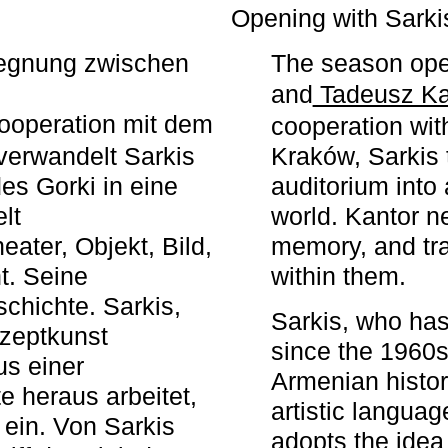
r
Opening with Sarki
egegnung zwischen
The season ope
and
Tadeusz Ka
ooperation mit dem
cooperation wit
erwandelt Sarkis
Kraków, Sarkis 
s Gorki in eine
auditorium into 
elt
world. Kantor n
ater, Objekt, Bild,
memory, and tra
t. Seine
within them.
chichte. Sarkis,
Sarkis, who has
nzeptkunst
since the 1960s
us einer
Armenian histor
e heraus arbeitet,
artistic languag
 ein. Von Sarkis
adopts the idea 