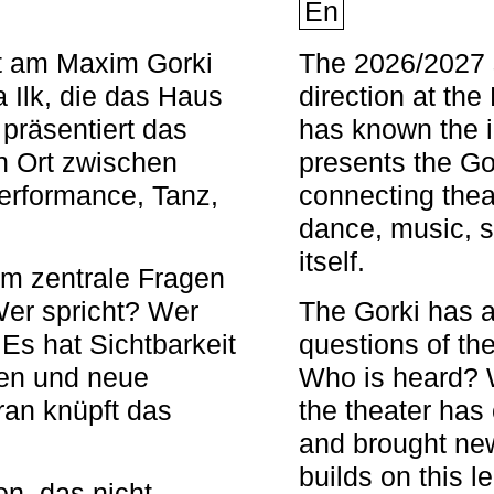
En
nt am Maxim Gorki
The 2026/2027 s
 Ilk, die das Haus
direction at th
 präsentiert das
has known the i
en Ort zwischen
presents the Go
Performance, Tanz,
connecting thea
dance, music, s
itself.
em zentrale Fragen
Wer spricht? Wer
The Gorki has a
s hat Sichtbarkeit
questions of th
en und neue
Who is heard? 
ran knüpft das
the theater has c
and brought new
builds on this l
n, das nicht