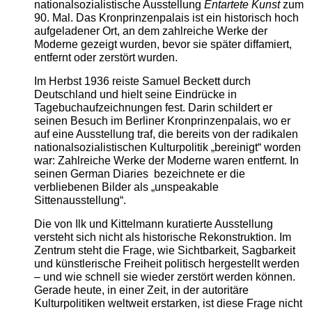
nationalsozialistische Ausstellung
Entartete Kunst
zum
90. Mal. Das Kronprinzenpalais ist ein historisch hoch
aufgeladener Ort, an dem zahlreiche Werke der
Moderne gezeigt wurden, bevor sie später diffamiert,
entfernt oder zerstört wurden.
Im Herbst 1936 reiste Samuel Beckett durch
Deutschland und hielt seine Eindrücke in
Tagebuchaufzeichnungen fest. Darin schildert er
seinen Besuch im Berliner Kronprinzenpalais, wo er
auf eine Ausstellung traf, die bereits von der radikalen
nationalsozialistischen Kulturpolitik „bereinigt“ worden
war: Zahlreiche Werke der Moderne waren entfernt. In
seinen German Diaries bezeichnete er die
verbliebenen Bilder als „unspeakable
Sittenausstellung“.
Die von Ilk und Kittelmann kuratierte Ausstellung
versteht sich nicht als historische Rekonstruktion. Im
Zentrum steht die Frage, wie Sichtbarkeit, Sagbarkeit
und künstlerische Freiheit politisch hergestellt werden
– und wie schnell sie wieder zerstört werden können.
Gerade heute, in einer Zeit, in der autoritäre
Kulturpolitiken weltweit erstarken, ist diese Frage nicht