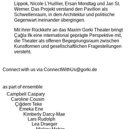
Lippok, Nicole L’Huillier, Ersan Mondtag und Jan St.
Werner. Das Projekt verstand den Pavillon als
Schwellenraum, in dem Architektur und politische
Gegenwart ineinander übergingen.
Mit ihrer Rückkehr an das Maxim Gorki Theater bringt
Çağla Ilk eine international geprägte Perspektive mit,
die Theater als offenen Begegnungsraum zwischen
Kunstformen und gesellschaftlichen Fragestellungen
versteht.
Connect with us via
ConnectWithUs@gorki.de
as part of ensemble
Campbell Caspary
Caroline Cousin
Çiğdem Teke
Emeka Ene
Kimberly Darcy-Mae
Lars Rudolph
Lea Draeger