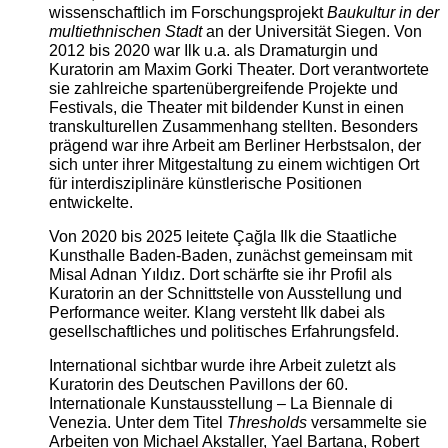
wissenschaftlich im Forschungsprojekt
Baukultur in der
multiethnischen Stadt
an der Universität Siegen. Von
2012 bis 2020 war Ilk u.a. als Dramaturgin und
Kuratorin am Maxim Gorki Theater. Dort verantwortete
sie zahlreiche spartenübergreifende Projekte und
Festivals, die Theater mit bildender Kunst in einen
transkulturellen Zusammenhang stellten. Besonders
prägend war ihre Arbeit am Berliner Herbstsalon, der
sich unter ihrer Mitgestaltung zu einem wichtigen Ort
für interdisziplinäre künstlerische Positionen
entwickelte.
Von 2020 bis 2025 leitete Çağla Ilk die Staatliche
Kunsthalle Baden-Baden, zunächst gemeinsam mit
Misal Adnan Yıldız. Dort schärfte sie ihr Profil als
Kuratorin an der Schnittstelle von Ausstellung und
Performance weiter. Klang versteht Ilk dabei als
gesellschaftliches und politisches Erfahrungsfeld.
International sichtbar wurde ihre Arbeit zuletzt als
Kuratorin des Deutschen Pavillons der 60.
Internationale Kunstausstellung – La Biennale di
Venezia. Unter dem Titel
Thresholds
versammelte sie
Arbeiten von Michael Akstaller, Yael Bartana, Robert