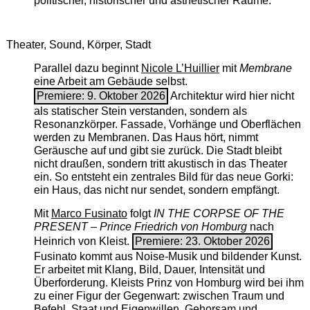
politischer, historischer und ästhetischer Räume.
Theater, Sound, Körper, Stadt
Parallel dazu beginnt
Nicole L’Huillier
mit ­
Membrane
eine Arbeit am Gebäude selbst.
Premiere: 9. Oktober 2026
Architektur wird hier nicht
als statischer Stein verstanden, sondern als
Resonanzkörper. Fassade, Vorhänge und Oberflächen
werden zu Membranen. Das Haus hört, nimmt
Geräusche auf und gibt sie zurück. Die Stadt bleibt
nicht draußen, sondern tritt akustisch in das Theater
ein. So entsteht ein zentrales Bild für das neue Gorki:
ein Haus, das nicht nur sendet, sondern empfängt.
Mit
Marco Fusinato
folgt
IN THE CORPSE OF THE
PRESENT – Prince Friedrich von Homburg
nach
Heinrich von Kleist.
Premiere: 23. Oktober 2026
Fusinato kommt aus Noise-Musik und bildender Kunst.
Er arbeitet mit Klang, Bild, Dauer, Intensität und
Überforderung. Kleists Prinz von Homburg wird bei ihm
zu einer Figur der Gegenwart: zwischen Traum und
Befehl, Staat und Eigenwillen, Gehorsam und