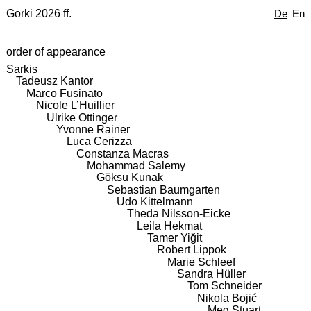
Gorki 2026 ff.
De
En
order of appearance
Sarkis
Tadeusz Kantor
Marco Fusinato
Nicole L’Huillier
Ulrike Ottinger
Yvonne Rainer
Luca Cerizza
Constanza Macras
Mohammad Salemy
Göksu Kunak
Sebastian Baumgarten
Udo Kittelmann
Theda Nilsson-Eicke
Leila Hekmat
Tamer Yiğit
Robert Lippok
Marie Schleef
Sandra Hüller
Tom Schneider
Nikola Bojić
Meg Stuart