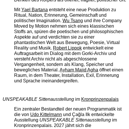
Mit
Yael Bartana
entsteht eine neue Produktion zu
Ritual, Nation, Erinnerung, Gemeinschaft und
politischer Imagination.
Wu Tsang
und ihre Company
Moved by Motion nehmen sich eines klassischen
Stoffs an, spüren die poetischen und philosophischen
Aspekte auf und verdichten sie zu einer
phantastischen Welt aus Bewegung, Poesie, Virtual
Reality und Musik.
Robert Lippok
entwickelt eine
Auftragsarbeit im Dialog mit dem Gorki-Archiv und
versteht Archiv nicht als abgeschlossene
Vergangenheit, sondern als Klang, Speicher und
bewegliches Material.
Ayham Majid Agha
öffnet einen
Raum, in dem Theater, Installation, Exil, Erinnerung
und Sprache ineinandergreifen.
UNSPEAKABLE Sittenausstellung
im
Kronprinzenpalais
Ein zentraler Bestandteil der neuen Programmatik ist
die von
Udo Kittelmann
und Çağla Ilk entwickelte
Ausstellung
UNSPEAKABLE Sittenausstellung
im
Kronprinzenpalais. 2027 jährt sich die