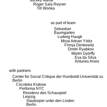
Mickey Mahar
Roger Sala Reyner
Till Wonka
as part of team
Sebastian
Baumgarten
Ludwig Haugk
Misal Adnan Yıldız
Finnja Denkewitz
Dmitri Ryabkov
Martin Györffy
Eva da Silva
Antunes Alves
with partners
Center for Social Critique der Humboldt Universität zu
Berlin
Cricoteka Krakow
Performa NYC
Residenz des Schauspiel
Leipzig
Staatsoper unter den Linden
Berlin