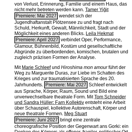
von Verlust, Erinnerung, Familie und einem Haus, das
nicht mehr betreten werden kann.
Tamer Yiğit
Premiere: Mai 2027
wendet sich der
Jugendhaftanstalt Plötzensee zu und fragt nach
Schuld, Herkunft, Gewalt, Männlichkeit, Stadt und der
Möglichkeit eines anderen Blicks.
Leila Hekmat
Premiere: April 2027
verbindet Oper, Performance,
Glamour, Bühnenbild, Kostüm und gesellschaftliche
Abgründe zu überbordenden, komischen, brutalen und
zugleich präzisen Formen der Analyse.
Mit
Marie Schleef
und
Hiroshima mon amour
führt der
Weg zu Marguerite Duras, zur Liebe im Schatten des
Krieges und zur traumatisierten Sprache des 20.
Jahrhunderts.
Premiere: Mai 2027
Schleef entwickelt
aus Sprache, Körper, Raum, Sound und Bild eine
unverwechselbare theatrale Form. Mit
Tom Schneider
und Sandra Hüller: Farn Kollektiv
entsteht eine Arbeit
über Schauspiel, kollektive Autorenschaft, Körper und
neue theatrale Formen.
Meg Stuart
Premiere: Juni 2027
bringt eine zentrale
choreografische Position der Gegenwart ans Gorki: ein
Denken des Körpers als offener, fragiler, politischer Ort.