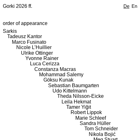
Gorki 2026 ff.
De
En
order of appearance
Sarkis
Tadeusz Kantor
Marco Fusinato
Nicole L’Huillier
Ulrike Ottinger
Yvonne Rainer
Luca Cerizza
Constanza Macras
Mohammad Salemy
Göksu Kunak
Sebastian Baumgarten
Udo Kittelmann
Theda Nilsson-Eicke
Leila Hekmat
Tamer Yiğit
Robert Lippok
Marie Schleef
Sandra Hüller
Tom Schneider
Nikola Bojić
Meg Stuart