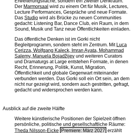
Erweiterungsfläche, sondern ein zweiter Denkraum.
Der
Marmorsaal
wird zu einem Ort für Musik, Lectures,
Lecture Performances, Gespräche und neue Formate.
Das
Studio
wird als Brücke zu neuen Communities
gedacht: Listening Bar, Dance Club, ein Raum, in dem
Sound, Musik und Tanz neue Öffentlichkeiten einladen.
Das öffentliche Denken ist im Gorki nicht
Begleitprogramm, sondern steht im Zentrum. Mit
Luca
Cerizza, Wolfgang Kaleck, Imran Ayata, Mohammad
Salemy, Manuela Bojadžijev
und weiteren Curators
und Dramaturgs at Large entstehen Formate, in denen
Recht, Erinnerung, Politik, Kunst, Migration,
Öffentlichkeit und globale Gegenwart miteinander
verbunden werden. Das Gorki soll ein Ort sein, an dem
nicht nur gezeigt wird, sondern auch gestritten, gefragt,
gedacht und widersprochen werden kann.
Ausblick auf die zweite Hälfte
Weitere künstlerische Positionen der Spielzeit öffnen
persönliche, politische und gesellschaftliche Räume:
Theda Nilsson-Eicke
Premiere: März 2027
erzählt