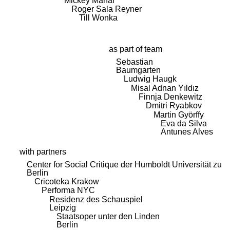
Mickey Mahar
Roger Sala Reyner
Till Wonka
as part of team
Sebastian
Baumgarten
Ludwig Haugk
Misal Adnan Yıldız
Finnja Denkewitz
Dmitri Ryabkov
Martin Györffy
Eva da Silva
Antunes Alves
with partners
Center for Social Critique der Humboldt Universität zu
Berlin
Cricoteka Krakow
Performa NYC
Residenz des Schauspiel
Leipzig
Staatsoper unter den Linden
Berlin