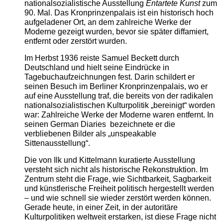
nationalsozialistische Ausstellung
Entartete Kunst
zum
90. Mal. Das Kronprinzenpalais ist ein historisch hoch
aufgeladener Ort, an dem zahlreiche Werke der
Moderne gezeigt wurden, bevor sie später diffamiert,
entfernt oder zerstört wurden.
Im Herbst 1936 reiste Samuel Beckett durch
Deutschland und hielt seine Eindrücke in
Tagebuchaufzeichnungen fest. Darin schildert er
seinen Besuch im Berliner Kronprinzenpalais, wo er
auf eine Ausstellung traf, die bereits von der radikalen
nationalsozialistischen Kulturpolitik „bereinigt“ worden
war: Zahlreiche Werke der Moderne waren entfernt. In
seinen German Diaries bezeichnete er die
verbliebenen Bilder als „unspeakable
Sittenausstellung“.
Die von Ilk und Kittelmann kuratierte Ausstellung
versteht sich nicht als historische Rekonstruktion. Im
Zentrum steht die Frage, wie Sichtbarkeit, Sagbarkeit
und künstlerische Freiheit politisch hergestellt werden
– und wie schnell sie wieder zerstört werden können.
Gerade heute, in einer Zeit, in der autoritäre
Kulturpolitiken weltweit erstarken, ist diese Frage nicht