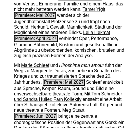
von Verlust, Erinnerung, Familie und einem Haus, das
nicht mehr betreten werden kann.
Tamer Yiğit
Premiere: Mai 2027
wendet sich der
Jugendhaftanstalt Plötzensee zu und fragt nach
Schuld, Herkunft, Gewalt, Männlichkeit, Stadt und der
Möglichkeit eines anderen Blicks.
Leila Hekmat
Premiere: April 2027
verbindet Oper, Performance,
Glamour, Bühnenbild, Kostüm und gesellschaftliche
Abgründe zu überbordenden, komischen, brutalen und
zugleich präzisen Formen der Analyse.
Mit
Marie Schleef
und
Hiroshima mon amour
führt der
Weg zu Marguerite Duras, zur Liebe im Schatten des
Krieges und zur traumatisierten Sprache des 20.
Jahrhunderts.
Premiere: Mai 2027
Schleef entwickelt
aus Sprache, Körper, Raum, Sound und Bild eine
unverwechselbare theatrale Form. Mit
Tom Schneider
und Sandra Hüller: Farn Kollektiv
entsteht eine Arbeit
über Schauspiel, kollektive Autorenschaft, Körper und
neue theatrale Formen.
Meg Stuart
Premiere: Juni 2027
bringt eine zentrale
choreografische Position der Gegenwart ans Gorki: ein
Denken des Körpers als offener, fragiler, politischer Ort.