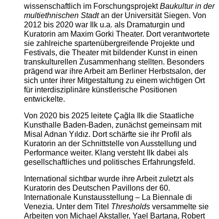
wissenschaftlich im Forschungsprojekt
Baukultur in der
multiethnischen Stadt
an der Universität Siegen. Von
2012 bis 2020 war Ilk u.a. als Dramaturgin und
Kuratorin am Maxim Gorki Theater. Dort verantwortete
sie zahlreiche spartenübergreifende Projekte und
Festivals, die Theater mit bildender Kunst in einen
transkulturellen Zusammenhang stellten. Besonders
prägend war ihre Arbeit am Berliner Herbstsalon, der
sich unter ihrer Mitgestaltung zu einem wichtigen Ort
für interdisziplinäre künstlerische Positionen
entwickelte.
Von 2020 bis 2025 leitete Çağla Ilk die Staatliche
Kunsthalle Baden-Baden, zunächst gemeinsam mit
Misal Adnan Yıldız. Dort schärfte sie ihr Profil als
Kuratorin an der Schnittstelle von Ausstellung und
Performance weiter. Klang versteht Ilk dabei als
gesellschaftliches und politisches Erfahrungsfeld.
International sichtbar wurde ihre Arbeit zuletzt als
Kuratorin des Deutschen Pavillons der 60.
Internationale Kunstausstellung – La Biennale di
Venezia. Unter dem Titel
Thresholds
versammelte sie
Arbeiten von Michael Akstaller, Yael Bartana, Robert