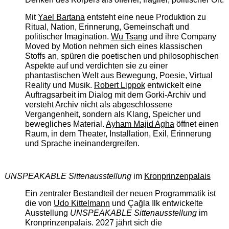
Mit
Yael Bartana
entsteht eine neue Produktion zu
Ritual, Nation, Erinnerung, Gemeinschaft und
politischer Imagination.
Wu Tsang
und ihre Company
Moved by Motion nehmen sich eines klassischen
Stoffs an, spüren die poetischen und philosophischen
Aspekte auf und verdichten sie zu einer
phantastischen Welt aus Bewegung, Poesie, Virtual
Reality und Musik.
Robert Lippok
entwickelt eine
Auftragsarbeit im Dialog mit dem Gorki-Archiv und
versteht Archiv nicht als abgeschlossene
Vergangenheit, sondern als Klang, Speicher und
bewegliches Material.
Ayham Majid Agha
öffnet einen
Raum, in dem Theater, Installation, Exil, Erinnerung
und Sprache ineinandergreifen.
UNSPEAKABLE Sittenausstellung
im
Kronprinzenpalais
Ein zentraler Bestandteil der neuen Programmatik ist
die von
Udo Kittelmann
und Çağla Ilk entwickelte
Ausstellung
UNSPEAKABLE Sittenausstellung
im
Kronprinzenpalais. 2027 jährt sich die