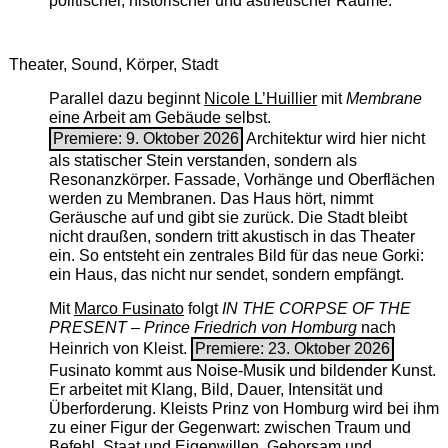
politischer, historischer und ästhetischer Räume.
Theater, Sound, Körper, Stadt
Parallel dazu beginnt
Nicole L’Huillier
mit ­
Membrane
eine Arbeit am Gebäude selbst.
Premiere: 9. Oktober 2026
Architektur wird hier nicht
als statischer Stein verstanden, sondern als
Resonanzkörper. Fassade, Vorhänge und Oberflächen
werden zu Membranen. Das Haus hört, nimmt
Geräusche auf und gibt sie zurück. Die Stadt bleibt
nicht draußen, sondern tritt akustisch in das Theater
ein. So entsteht ein zentrales Bild für das neue Gorki:
ein Haus, das nicht nur sendet, sondern empfängt.
Mit
Marco Fusinato
folgt
IN THE CORPSE OF THE
PRESENT – Prince Friedrich von Homburg
nach
Heinrich von Kleist.
Premiere: 23. Oktober 2026
Fusinato kommt aus Noise-Musik und bildender Kunst.
Er arbeitet mit Klang, Bild, Dauer, Intensität und
Überforderung. Kleists Prinz von Homburg wird bei ihm
zu einer Figur der Gegenwart: zwischen Traum und
Befehl, Staat und Eigenwillen, Gehorsam und