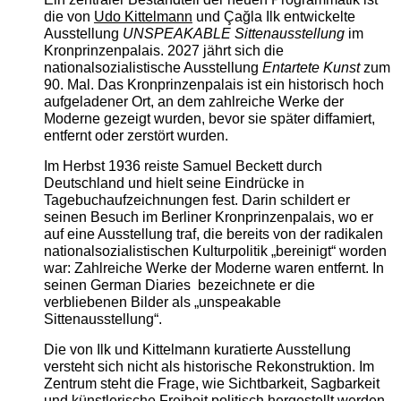
die von
Udo Kittelmann
und Çağla Ilk entwickelte
Ausstellung
UNSPEAKABLE Sittenausstellung
im
Kronprinzenpalais. 2027 jährt sich die
nationalsozialistische Ausstellung
Entartete Kunst
zum
90. Mal. Das Kronprinzenpalais ist ein historisch hoch
aufgeladener Ort, an dem zahlreiche Werke der
Moderne gezeigt wurden, bevor sie später diffamiert,
entfernt oder zerstört wurden.
Im Herbst 1936 reiste Samuel Beckett durch
Deutschland und hielt seine Eindrücke in
Tagebuchaufzeichnungen fest. Darin schildert er
seinen Besuch im Berliner Kronprinzenpalais, wo er
auf eine Ausstellung traf, die bereits von der radikalen
nationalsozialistischen Kulturpolitik „bereinigt“ worden
war: Zahlreiche Werke der Moderne waren entfernt. In
seinen German Diaries bezeichnete er die
verbliebenen Bilder als „unspeakable
Sittenausstellung“.
Die von Ilk und Kittelmann kuratierte Ausstellung
versteht sich nicht als historische Rekonstruktion. Im
Zentrum steht die Frage, wie Sichtbarkeit, Sagbarkeit
und künstlerische Freiheit politisch hergestellt werden