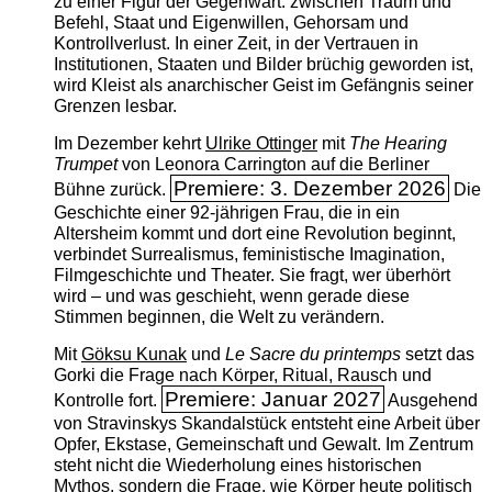
zu einer Figur der Gegenwart: zwischen Traum und
Befehl, Staat und Eigenwillen, Gehorsam und
Kontrollverlust. In einer Zeit, in der Vertrauen in
Institutionen, Staaten und Bilder brüchig geworden ist,
wird Kleist als anarchischer Geist im Gefängnis seiner
Grenzen lesbar.
Im Dezember kehrt
Ulrike Ottinger
mit
The ­Hearing
Trumpet
von Leonora Carrington auf die Berliner
Premiere: 3. Dezember 2026
Bühne zurück.
Die
Geschichte einer 92-jährigen Frau, die in ein
Altersheim kommt und dort eine Revolution beginnt,
verbindet Surrealismus, feministische Imagination,
Filmgeschichte und Theater. Sie fragt, wer überhört
wird – und was geschieht, wenn gerade diese
Stimmen beginnen, die Welt zu verändern.
Mit
Göksu Kunak
und
Le Sacre du printemps
setzt das
Gorki die Frage nach Körper, Ritual, Rausch und
Premiere: Januar 2027
Kontrolle fort.
Ausgehend
von Stravinskys Skandalstück entsteht eine Arbeit über
Opfer, Ekstase, Gemeinschaft und Gewalt. Im Zentrum
steht nicht die Wiederholung eines historischen
Mythos, sondern die Frage, wie Körper heute politisch