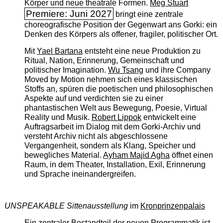
Körper und neue theatrale Formen.
Meg Stuart
Premiere: Juni 2027
bringt eine zentrale
choreografische Position der Gegenwart ans Gorki: ein
Denken des Körpers als offener, fragiler, politischer Ort.
Mit
Yael Bartana
entsteht eine neue Produktion zu
Ritual, Nation, Erinnerung, Gemeinschaft und
politischer Imagination.
Wu Tsang
und ihre Company
Moved by Motion nehmen sich eines klassischen
Stoffs an, spüren die poetischen und philosophischen
Aspekte auf und verdichten sie zu einer
phantastischen Welt aus Bewegung, Poesie, Virtual
Reality und Musik.
Robert Lippok
entwickelt eine
Auftragsarbeit im Dialog mit dem Gorki-Archiv und
versteht Archiv nicht als abgeschlossene
Vergangenheit, sondern als Klang, Speicher und
bewegliches Material.
Ayham Majid Agha
öffnet einen
Raum, in dem Theater, Installation, Exil, Erinnerung
und Sprache ineinandergreifen.
UNSPEAKABLE Sittenausstellung
im
Kronprinzenpalais
Ein zentraler Bestandteil der neuen Programmatik ist