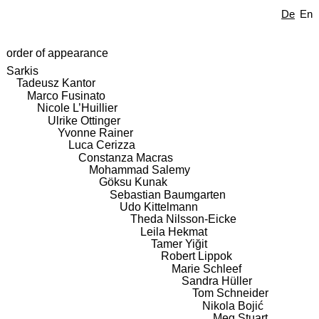
De
En
order of appearance
Sarkis
Tadeusz Kantor
Marco Fusinato
Nicole L’Huillier
Ulrike Ottinger
Yvonne Rainer
Luca Cerizza
Constanza Macras
Mohammad Salemy
Göksu Kunak
Sebastian Baumgarten
Udo Kittelmann
Theda Nilsson-Eicke
Leila Hekmat
Tamer Yiğit
Robert Lippok
Marie Schleef
Sandra Hüller
Tom Schneider
Nikola Bojić
Meg Stuart