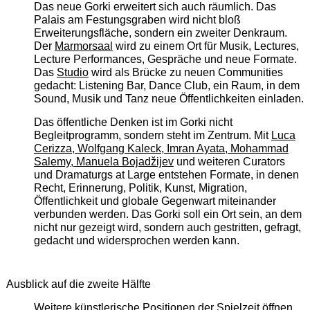
Das neue Gorki erweitert sich auch räumlich. Das
Palais am Festungsgraben wird nicht bloß
Erweiterungsfläche, sondern ein zweiter Denkraum.
Der
Marmorsaal
wird zu einem Ort für Musik, Lectures,
Lecture Performances, Gespräche und neue Formate.
Das
Studio
wird als Brücke zu neuen Communities
gedacht: Listening Bar, Dance Club, ein Raum, in dem
Sound, Musik und Tanz neue Öffentlichkeiten einladen.
Das öffentliche Denken ist im Gorki nicht
Begleitprogramm, sondern steht im Zentrum. Mit
Luca
Cerizza, Wolfgang Kaleck, Imran Ayata, Mohammad
Salemy, Manuela Bojadžijev
und weiteren Curators
und Dramaturgs at Large entstehen Formate, in denen
Recht, Erinnerung, Politik, Kunst, Migration,
Öffentlichkeit und globale Gegenwart miteinander
verbunden werden. Das Gorki soll ein Ort sein, an dem
nicht nur gezeigt wird, sondern auch gestritten, gefragt,
gedacht und widersprochen werden kann.
Ausblick auf die zweite Hälfte
Weitere künstlerische Positionen der Spielzeit öffnen