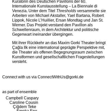
Kuratorin des Deutschen Pavillons der 60.
Internationale Kunstausstellung – La Biennale di
Venezia. Unter dem Titel
Thresholds
versammelte sie
Arbeiten von Michael Akstaller, Yael Bartana, Robert
Lippok, Nicole L’Huillier, Ersan Mondtag und Jan St.
Werner. Das Projekt verstand den Pavillon als
Schwellenraum, in dem Architektur und politische
Gegenwart ineinander übergingen.
Mit ihrer Rückkehr an das Maxim Gorki Theater bringt
Çağla Ilk eine international geprägte Perspektive mit,
die Theater als offenen Begegnungsraum zwischen
Kunstformen und gesellschaftlichen Fragestellungen
versteht.
Connect with us via
ConnectWithUs@gorki.de
as part of ensemble
Campbell Caspary
Caroline Cousin
Çiğdem Teke
Emeka Ene