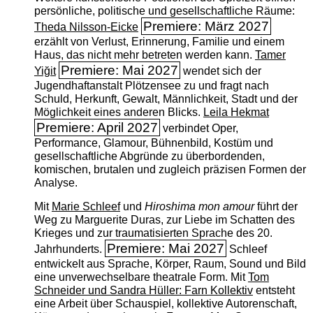
persönliche, politische und gesellschaftliche Räume:
Premiere: März 2027
Theda Nilsson-Eicke
erzählt von Verlust, Erinnerung, Familie und einem
Haus, das nicht mehr betreten werden kann.
Tamer
Premiere: Mai 2027
Yiğit
wendet sich der
Jugendhaftanstalt Plötzensee zu und fragt nach
Schuld, Herkunft, Gewalt, Männlichkeit, Stadt und der
Möglichkeit eines anderen Blicks.
Leila Hekmat
Premiere: April 2027
verbindet Oper,
Performance, Glamour, Bühnenbild, Kostüm und
gesellschaftliche Abgründe zu überbordenden,
komischen, brutalen und zugleich präzisen Formen der
Analyse.
Mit
Marie Schleef
und
Hiroshima mon amour
führt der
Weg zu Marguerite Duras, zur Liebe im Schatten des
Krieges und zur traumatisierten Sprache des 20.
Premiere: Mai 2027
Jahrhunderts.
Schleef
entwickelt aus Sprache, Körper, Raum, Sound und Bild
eine unverwechselbare theatrale Form. Mit
Tom
Schneider und Sandra Hüller: Farn Kollektiv
entsteht
eine Arbeit über Schauspiel, kollektive Autorenschaft,