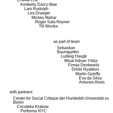
Kimberly Darcy-Mae
Lars Rudolph
Lea Draeger
Mickey Mahar
Roger Sala Reyner
Till Wonka
as part of team
Sebastian
Baumgarten
Ludwig Haugk
Misal Adnan Yıldız
Finnja Denkewitz
Dmitri Ryabkov
Martin Györffy
Eva da Silva
Antunes Alves
with partners
Center for Social Critique der Humboldt Universität zu
Berlin
Cricoteka Krakow
Performa NYC