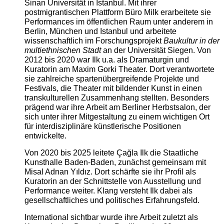
Sinan Universität in Istanbul. Mit ihrer
postmigrantischen Plattform Büro Milk erarbeitete sie
Performances im öffentlichen Raum unter anderem in
Berlin, München und Istanbul und arbeitete
wissenschaftlich im Forschungsprojekt
Baukultur in der
multiethnischen Stadt
an der Universität Siegen. Von
2012 bis 2020 war Ilk u.a. als Dramaturgin und
Kuratorin am Maxim Gorki Theater. Dort verantwortete
sie zahlreiche spartenübergreifende Projekte und
Festivals, die Theater mit bildender Kunst in einen
transkulturellen Zusammenhang stellten. Besonders
prägend war ihre Arbeit am Berliner Herbstsalon, der
sich unter ihrer Mitgestaltung zu einem wichtigen Ort
für interdisziplinäre künstlerische Positionen
entwickelte.
Von 2020 bis 2025 leitete Çağla Ilk die Staatliche
Kunsthalle Baden-Baden, zunächst gemeinsam mit
Misal Adnan Yıldız. Dort schärfte sie ihr Profil als
Kuratorin an der Schnittstelle von Ausstellung und
Performance weiter. Klang versteht Ilk dabei als
gesellschaftliches und politisches Erfahrungsfeld.
International sichtbar wurde ihre Arbeit zuletzt als