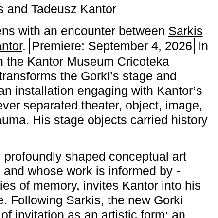
s and Tadeusz Kantor
ns with an encounter between
Sarkis
ntor
.
Premiere: September 4, 2026
In
h the ­Kantor Museum Cricoteka
transforms the Gorki’s stage and
an installation engaging with Kantor’s
ever separated theater, object, image,
uma. His stage objects carried history
 profoundly shaped conceptual art
 and whose work is informed by ­
ies of memory, invites Kantor into his
e. Following Sarkis, the new Gorki
of invitation as an artistic form: an