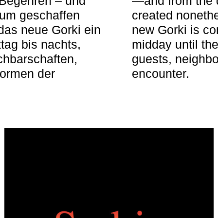
 Begehren – und
—and from the q
aum geschaffen
created nonethel
das neue Gorki ein
new Gorki is c
tag bis nachts,
midday until the
achbarschaften,
guests, neighbo
Formen der
encounter.