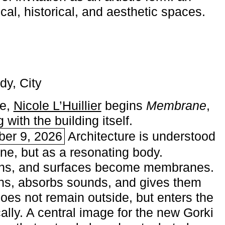
ical, historical, and aesthetic spaces.
dy, City
me,
Nicole L’Huillier
begins ­
Membrane
,
with the building itself.
ber 9, 2026
Architecture is understood
one, but as a resonating body.
ins, and surfaces become membranes.
ns, absorbs sounds, and gives them
does not remain outside, but enters the
ally. A central image for the new Gorki