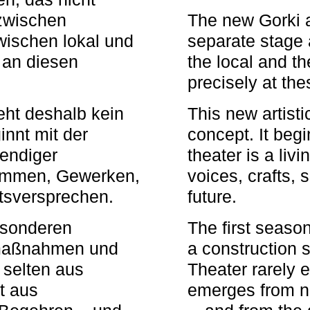
zwischen
The new Gorki 
wischen lokal und
separate stage 
u an diesen
the local and th
precisely at th
eht deshalb kein
This new artisti
nnt mit der
concept. It begi
bendiger
theater is a li
timmen, Gewerken,
voices, crafts,
tsversprechen.
future.
besonderen
The first seaso
rmaßnahmen und
a construction s
 selten aus
Theater rarely 
t aus
emerges from ne