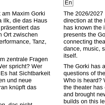
En
nt am Maxim Gorki
The 2026/2027 s
 Ilk, die das Haus
direction at th
 präsentiert das
has known the i
en Ort zwischen
presents the Go
Performance, Tanz,
connecting thea
dance, music, s
itself.
em zentrale Fragen
Wer spricht? Wer
The Gorki has a
s hat Sichtbarkeit
questions of th
en und neue
Who is heard? 
ran knüpft das
the theater has c
and brought new
builds on this l
n, das nicht