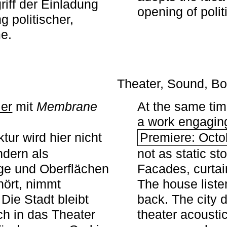
iff der Einladung
opening of polit
g politischer,
me.
Theater, Sound, Bo
ier
mit ­
Membrane
At the same ti
a work engaging 
tur wird hier nicht
Premiere: Octo
ndern als
not as static st
ge und Oberflächen
Facades, curta
ört, nimmt
The house liste
Die Stadt bleibt
back. The city 
sch in das Theater
theater acoustic