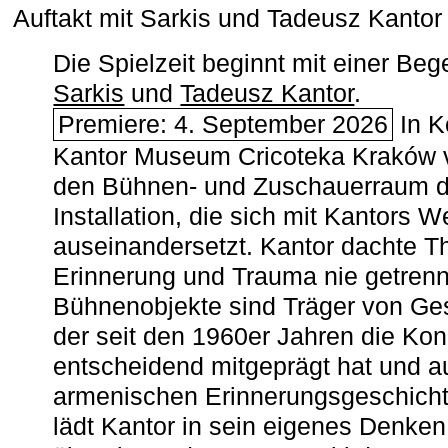
Auftakt mit Sarkis und Tadeusz Kanto
Die Spielzeit beginnt mit einer B
Sarkis
und
Tadeusz Kantor
.
Premiere: 4. September 2026
In K
Kantor Museum Cricoteka Kraków v
den Bühnen- und Zuschauerraum de
Installation, die sich mit Kantors W
auseinandersetzt. Kantor dachte The
Erinnerung und Trauma nie getrenn
Bühnenobjekte sind Träger von Ges
der seit den 1960er Jahren die Ko
entscheidend mitgeprägt hat und a
armenischen ­Erinnerungsgeschicht
lädt Kantor in sein eigenes Denken