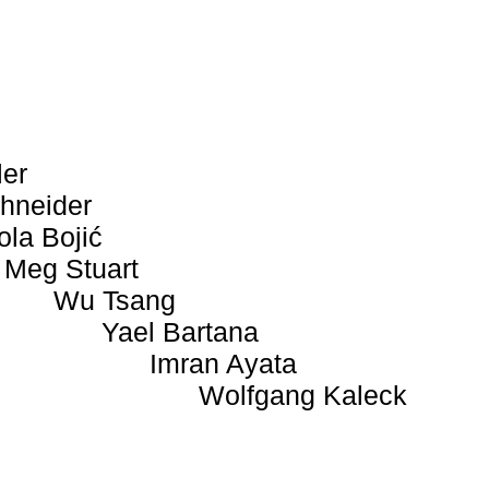
ler
hneider
ola Bojić
Meg Stuart
Wu Tsang
Yael Bartana
Imran Ayata
Wolfgang Kaleck