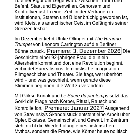
zu einer Figur der Gegenwart: zwischen Traum und
Befehl, Staat und Eigenwillen, Gehorsam und
Kontrollverlust. In einer Zeit, in der Vertrauen in
Institutionen, Staaten und Bilder brüchig geworden ist,
wird Kleist als anarchischer Geist im Gefängnis seiner
Grenzen lesbar.
Im Dezember kehrt
Ulrike Ottinger
mit
The ­Hearing
Trumpet
von Leonora Carrington auf die Berliner
Premiere: 3. Dezember 2026
Bühne zurück.
Die
Geschichte einer 92-jährigen Frau, die in ein
Altersheim kommt und dort eine Revolution beginnt,
verbindet Surrealismus, feministische Imagination,
Filmgeschichte und Theater. Sie fragt, wer überhört
wird – und was geschieht, wenn gerade diese
Stimmen beginnen, die Welt zu verändern.
Mit
Göksu Kunak
und
Le Sacre du printemps
setzt das
Gorki die Frage nach Körper, Ritual, Rausch und
Premiere: Januar 2027
Kontrolle fort.
Ausgehend
von Stravinskys Skandalstück entsteht eine Arbeit über
Opfer, Ekstase, Gemeinschaft und Gewalt. Im Zentrum
steht nicht die Wiederholung eines historischen
Mythos, sondern die Frage, wie Körper heute politisch