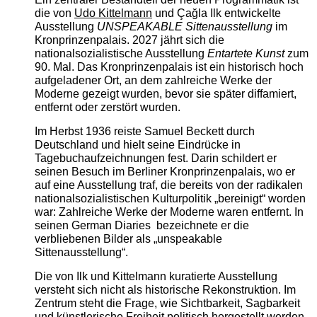
die von
Udo Kittelmann
und Çağla Ilk entwickelte
Ausstellung
UNSPEAKABLE Sittenausstellung
im
Kronprinzenpalais. 2027 jährt sich die
nationalsozialistische Ausstellung
Entartete Kunst
zum
90. Mal. Das Kronprinzenpalais ist ein historisch hoch
aufgeladener Ort, an dem zahlreiche Werke der
Moderne gezeigt wurden, bevor sie später diffamiert,
entfernt oder zerstört wurden.
Im Herbst 1936 reiste Samuel Beckett durch
Deutschland und hielt seine Eindrücke in
Tagebuchaufzeichnungen fest. Darin schildert er
seinen Besuch im Berliner Kronprinzenpalais, wo er
auf eine Ausstellung traf, die bereits von der radikalen
nationalsozialistischen Kulturpolitik „bereinigt“ worden
war: Zahlreiche Werke der Moderne waren entfernt. In
seinen German Diaries bezeichnete er die
verbliebenen Bilder als „unspeakable
Sittenausstellung“.
Die von Ilk und Kittelmann kuratierte Ausstellung
versteht sich nicht als historische Rekonstruktion. Im
Zentrum steht die Frage, wie Sichtbarkeit, Sagbarkeit
und künstlerische Freiheit politisch hergestellt werden