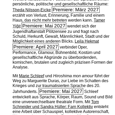
persönliche, politische und gesellschaftliche Räume:
Premiere: März 2027
Theda Nilsson-Eicke
erzählt von Verlust, Erinnerung, Familie und einem
Haus, das nicht mehr betreten werden kann.
Tamer
Premiere: Mai 2027
Yiğit
wendet sich der
Jugendhaftanstalt Plötzensee zu und fragt nach
Schuld, Herkunft, Gewalt, Männlichkeit, Stadt und der
Möglichkeit eines anderen Blicks.
Leila Hekmat
Premiere: April 2027
verbindet Oper,
Performance, Glamour, Bühnenbild, Kostüm und
gesellschaftliche Abgründe zu überbordenden,
komischen, brutalen und zugleich präzisen Formen der
Analyse.
Mit
Marie Schleef
und
Hiroshima mon amour
führt der
Weg zu Marguerite Duras, zur Liebe im Schatten des
Krieges und zur traumatisierten Sprache des 20.
Premiere: Mai 2027
Jahrhunderts.
Schleef
entwickelt aus Sprache, Körper, Raum, Sound und Bild
eine unverwechselbare theatrale Form. Mit
Tom
Schneider und Sandra Hüller: Farn Kollektiv
entsteht
eine Arbeit über Schauspiel, kollektive Autorenschaft,