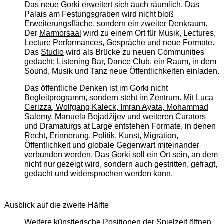
Das neue Gorki erweitert sich auch räumlich. Das
Palais am Festungsgraben wird nicht bloß
Erweiterungsfläche, sondern ein zweiter Denkraum.
Der
Marmorsaal
wird zu einem Ort für Musik, Lectures,
Lecture Performances, Gespräche und neue Formate.
Das
Studio
wird als Brücke zu neuen Communities
gedacht: Listening Bar, Dance Club, ein Raum, in dem
Sound, Musik und Tanz neue Öffentlichkeiten einladen.
Das öffentliche Denken ist im Gorki nicht
Begleitprogramm, sondern steht im Zentrum. Mit
Luca
Cerizza, Wolfgang Kaleck, Imran Ayata, Mohammad
Salemy, Manuela Bojadžijev
und weiteren Curators
und Dramaturgs at Large entstehen Formate, in denen
Recht, Erinnerung, Politik, Kunst, Migration,
Öffentlichkeit und globale Gegenwart miteinander
verbunden werden. Das Gorki soll ein Ort sein, an dem
nicht nur gezeigt wird, sondern auch gestritten, gefragt,
gedacht und widersprochen werden kann.
Ausblick auf die zweite Hälfte
Weitere künstlerische Positionen der Spielzeit öffnen