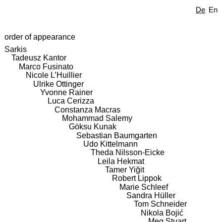
De
En
order of appearance
Sarkis
Tadeusz Kantor
Marco Fusinato
Nicole L’Huillier
Ulrike Ottinger
Yvonne Rainer
Luca Cerizza
Constanza Macras
Mohammad Salemy
Göksu Kunak
Sebastian Baumgarten
Udo Kittelmann
Theda Nilsson-Eicke
Leila Hekmat
Tamer Yiğit
Robert Lippok
Marie Schleef
Sandra Hüller
Tom Schneider
Nikola Bojić
Meg Stuart