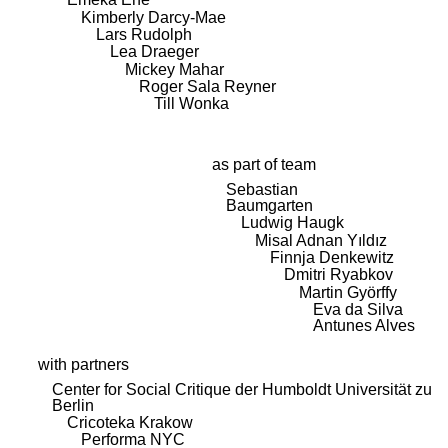
Kimberly Darcy-Mae
Lars Rudolph
Lea Draeger
Mickey Mahar
Roger Sala Reyner
Till Wonka
as part of team
Sebastian
Baumgarten
Ludwig Haugk
Misal Adnan Yıldız
Finnja Denkewitz
Dmitri Ryabkov
Martin Györffy
Eva da Silva
Antunes Alves
with partners
Center for Social Critique der Humboldt Universität zu
Berlin
Cricoteka Krakow
Performa NYC