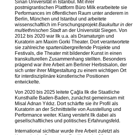
Sinan Universität in Istanbul. Mit ihrer
postmigrantischen Plattform Büro Milk erarbeitete sie
Performances im öffentlichen Raum unter anderem in
Berlin, München und Istanbul und arbeitete
wissenschaftlich im Forschungsprojekt
Baukultur in der
multiethnischen Stadt
an der Universität Siegen. Von
2012 bis 2020 war Ilk u.a. als Dramaturgin und
Kuratorin am Maxim Gorki Theater. Dort verantwortete
sie zahlreiche spartenübergreifende Projekte und
Festivals, die Theater mit bildender Kunst in einen
transkulturellen Zusammenhang stellten. Besonders
prägend war ihre Arbeit am Berliner Herbstsalon, der
sich unter ihrer Mitgestaltung zu einem wichtigen Ort
für interdisziplinäre künstlerische Positionen
entwickelte.
Von 2020 bis 2025 leitete Çağla Ilk die Staatliche
Kunsthalle Baden-Baden, zunächst gemeinsam mit
Misal Adnan Yıldız. Dort schärfte sie ihr Profil als
Kuratorin an der Schnittstelle von Ausstellung und
Performance weiter. Klang versteht Ilk dabei als
gesellschaftliches und politisches Erfahrungsfeld.
International sichtbar wurde ihre Arbeit zuletzt als