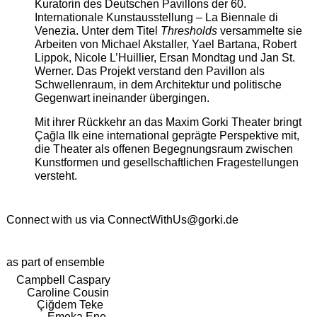
Kuratorin des Deutschen Pavillons der 60.
Internationale Kunstausstellung – La Biennale di
Venezia. Unter dem Titel
Thresholds
versammelte sie
Arbeiten von Michael Akstaller, Yael Bartana, Robert
Lippok, Nicole L’Huillier, Ersan Mondtag und Jan St.
Werner. Das Projekt verstand den Pavillon als
Schwellenraum, in dem Architektur und politische
Gegenwart ineinander übergingen.
Mit ihrer Rückkehr an das Maxim Gorki Theater bringt
Çağla Ilk eine international geprägte Perspektive mit,
die Theater als offenen Begegnungsraum zwischen
Kunstformen und gesellschaftlichen Fragestellungen
versteht.
Connect with us via
ConnectWithUs@gorki.de
as part of ensemble
Campbell Caspary
Caroline Cousin
Çiğdem Teke
Emeka Ene