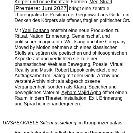
Körper und neue theatrale Formen.
Meg Stuart
Premiere: Juni 2027
bringt eine zentrale
choreografische Position der Gegenwart ans Gorki: ein
Denken des Körpers als offener, fragiler, politischer Ort.
Mit
Yael Bartana
entsteht eine neue Produktion zu
Ritual, Nation, Erinnerung, Gemeinschaft und
politischer Imagination.
Wu Tsang
und ihre Company
Moved by Motion nehmen sich eines klassischen
Stoffs an, spüren die poetischen und philosophischen
Aspekte auf und verdichten sie zu einer
phantastischen Welt aus Bewegung, Poesie, Virtual
Reality und Musik.
Robert Lippok
entwickelt eine
Auftragsarbeit im Dialog mit dem Gorki-Archiv und
versteht Archiv nicht als abgeschlossene
Vergangenheit, sondern als Klang, Speicher und
bewegliches Material.
Ayham Majid Agha
öffnet einen
Raum, in dem Theater, Installation, Exil, Erinnerung
und Sprache ineinandergreifen.
UNSPEAKABLE Sittenausstellung
im
Kronprinzenpalais
Ein zentraler Bestandteil der neuen Programmatik ist