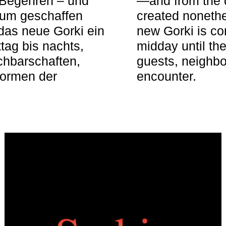
 Begehren – und
—and from the q
aum geschaffen
created nonethel
das neue Gorki ein
new Gorki is c
tag bis nachts,
midday until the
achbarschaften,
guests, neighbo
Formen der
encounter.