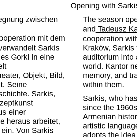
r
Opening with Sarki
egegnung zwischen
The season ope
and
Tadeusz Ka
ooperation mit dem
cooperation wit
erwandelt Sarkis
Kraków, Sarkis 
s Gorki in eine
auditorium into 
elt
world. Kantor n
ater, Objekt, Bild,
memory, and tra
t. Seine
within them.
chichte. Sarkis,
Sarkis, who has
nzeptkunst
since the 1960s
us einer
Armenian histor
e heraus arbeitet,
artistic languag
 ein. Von Sarkis
adopts the idea 