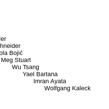
ler
hneider
ola Bojić
Meg Stuart
Wu Tsang
Yael Bartana
Imran Ayata
Wolfgang Kaleck