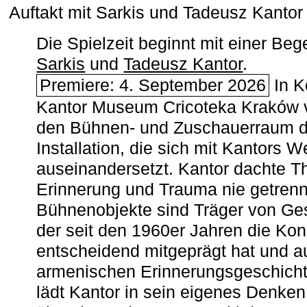
Auftakt mit Sarkis und Tadeusz Kanto
Die Spielzeit beginnt mit einer B
Sarkis
und
Tadeusz Kantor
.
Premiere: 4. September 2026
In K
Kantor Museum Cricoteka Kraków v
den Bühnen- und Zuschauerraum de
Installation, die sich mit Kantors W
auseinandersetzt. Kantor dachte The
Erinnerung und Trauma nie getrenn
Bühnenobjekte sind Träger von Ges
der seit den 1960er Jahren die Ko
entscheidend mitgeprägt hat und a
armenischen ­Erinnerungsgeschicht
lädt Kantor in sein eigenes Denken