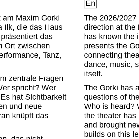
En
nt am Maxim Gorki
The 2026/2027 s
 Ilk, die das Haus
direction at th
 präsentiert das
has known the i
en Ort zwischen
presents the Go
Performance, Tanz,
connecting thea
dance, music, s
itself.
em zentrale Fragen
Wer spricht? Wer
The Gorki has a
s hat Sichtbarkeit
questions of th
en und neue
Who is heard? 
ran knüpft das
the theater has c
and brought new
builds on this l
n, das nicht