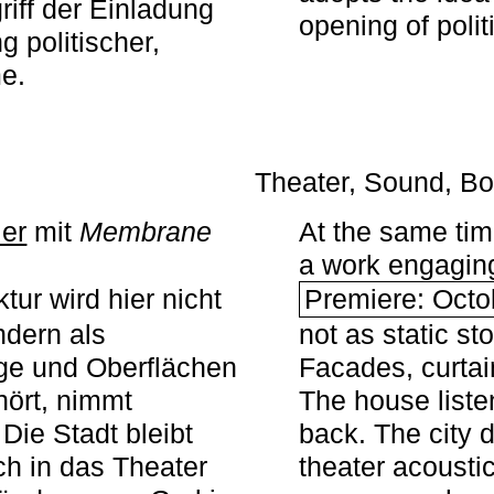
iff der Einladung
opening of polit
g politischer,
me.
Theater, Sound, Bo
ier
mit ­
Membrane
At the same ti
a work engaging 
tur wird hier nicht
Premiere: Octo
ndern als
not as static st
ge und Oberflächen
Facades, curta
ört, nimmt
The house liste
Die Stadt bleibt
back. The city 
sch in das Theater
theater acoustic