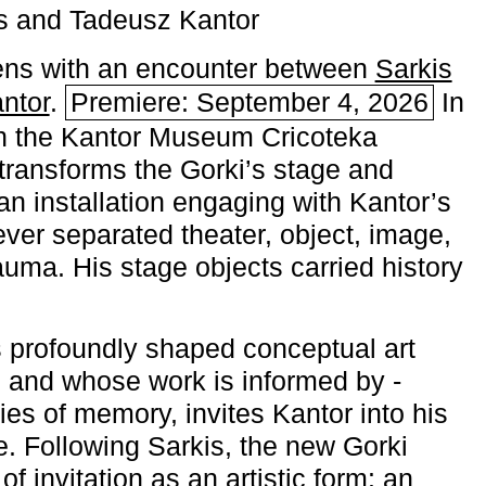
s and Tadeusz Kantor
ns with an encounter between
Sarkis
ntor
.
Premiere: September 4, 2026
In
h the ­Kantor Museum Cricoteka
transforms the Gorki’s stage and
an installation engaging with Kantor’s
ever separated theater, object, image,
uma. His stage objects carried history
 profoundly shaped conceptual art
 and whose work is informed by ­
ies of memory, invites Kantor into his
e. Following Sarkis, the new Gorki
of invitation as an artistic form: an