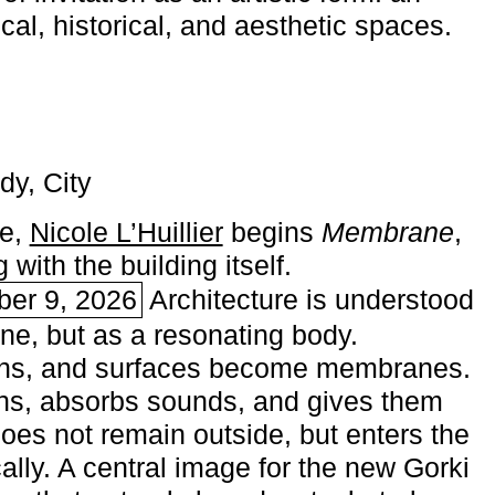
ical, historical, and aesthetic spaces.
dy, City
me,
Nicole L’Huillier
begins ­
Membrane
,
with the building itself.
ber 9, 2026
Architecture is understood
one, but as a resonating body.
ins, and surfaces become membranes.
ns, absorbs sounds, and gives them
does not remain outside, but enters the
ally. A central image for the new Gorki