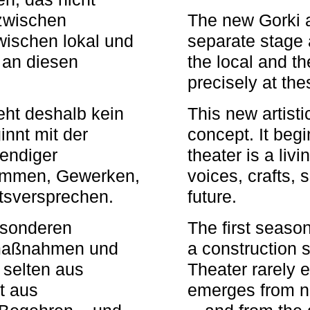
zwischen
The new Gorki 
wischen lokal und
separate stage 
u an diesen
the local and th
precisely at th
eht deshalb kein
This new artisti
nnt mit der
concept. It begi
bendiger
theater is a li
timmen, Gewerken,
voices, crafts,
tsversprechen.
future.
besonderen
The first seaso
rmaßnahmen und
a construction s
 selten aus
Theater rarely 
t aus
emerges from ne