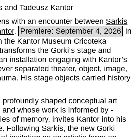
s and Tadeusz Kantor
ns with an encounter between
Sarkis
ntor
.
Premiere: September 4, 2026
In
h the ­Kantor Museum Cricoteka
transforms the Gorki’s stage and
an installation engaging with Kantor’s
ever separated theater, object, image,
uma. His stage objects carried history
 profoundly shaped conceptual art
 and whose work is informed by ­
ies of memory, invites Kantor into his
e. Following Sarkis, the new Gorki