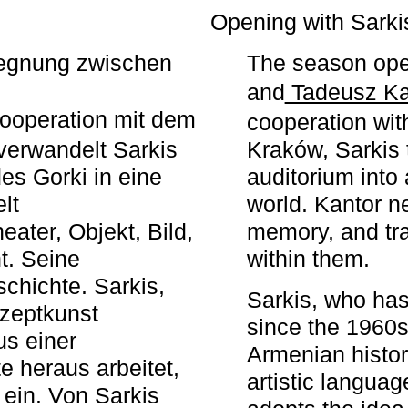
r
Opening with Sarki
egegnung zwischen
The season ope
and
Tadeusz Ka
ooperation mit dem
cooperation wit
erwandelt Sarkis
Kraków, Sarkis 
s Gorki in eine
auditorium into 
elt
world. Kantor n
ater, Objekt, Bild,
memory, and tra
t. Seine
within them.
chichte. Sarkis,
Sarkis, who has
nzeptkunst
since the 1960s
us einer
Armenian histor
e heraus arbeitet,
artistic languag
 ein. Von Sarkis