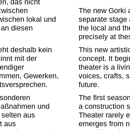
n, das nicht
zwischen
The new Gorki 
wischen lokal und
separate stage 
u an diesen
the local and th
precisely at th
eht deshalb kein
This new artisti
nnt mit der
concept. It begi
bendiger
theater is a li
timmen, Gewerken,
voices, crafts,
tsversprechen.
future.
besonderen
The first seaso
rmaßnahmen und
a construction s
 selten aus
Theater rarely 
t aus
emerges from ne