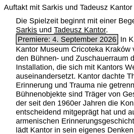
Auftakt mit Sarkis und Tadeusz Kanto
Die Spielzeit beginnt mit einer B
Sarkis
und
Tadeusz Kantor
.
Premiere: 4. September 2026
In K
Kantor Museum Cricoteka Kraków v
den Bühnen- und Zuschauerraum de
Installation, die sich mit Kantors W
auseinandersetzt. Kantor dachte The
Erinnerung und Trauma nie getrenn
Bühnenobjekte sind Träger von Ges
der seit den 1960er Jahren die Ko
entscheidend mitgeprägt hat und a
armenischen ­Erinnerungsgeschicht
lädt Kantor in sein eigenes Denken