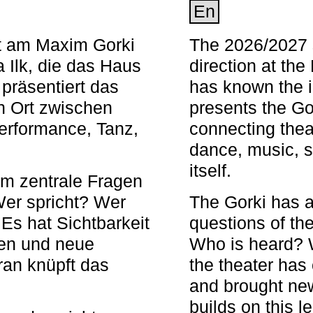
En
nt am Maxim Gorki
The 2026/2027 s
 Ilk, die das Haus
direction at th
 präsentiert das
has known the i
en Ort zwischen
presents the Go
Performance, Tanz,
connecting thea
dance, music, s
itself.
em zentrale Fragen
Wer spricht? Wer
The Gorki has a
s hat Sichtbarkeit
questions of th
en und neue
Who is heard? 
ran knüpft das
the theater has c
and brought new
builds on this l