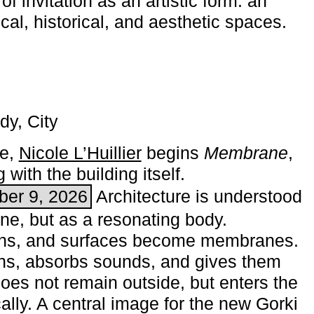
of invitation as an artistic form: an
ical, historical, and aesthetic spaces.
dy, City
me,
Nicole L’Huillier
begins ­
Membrane
,
with the building itself.
ber 9, 2026
Architecture is understood
one, but as a resonating body.
ins, and surfaces become membranes.
ns, absorbs sounds, and gives them
does not remain outside, but enters the
ally. A central image for the new Gorki