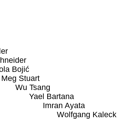
ler
hneider
ola Bojić
Meg Stuart
Wu Tsang
Yael Bartana
Imran Ayata
Wolfgang Kaleck