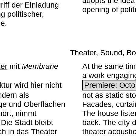
adopts the idea 
iff der Einladung
opening of polit
g politischer,
me.
Theater, Sound, Bo
ier
mit ­
Membrane
At the same ti
a work engaging 
tur wird hier nicht
Premiere: Octo
ndern als
not as static st
ge und Oberflächen
Facades, curta
ört, nimmt
The house liste
Die Stadt bleibt
back. The city 
sch in das Theater
theater acoustic