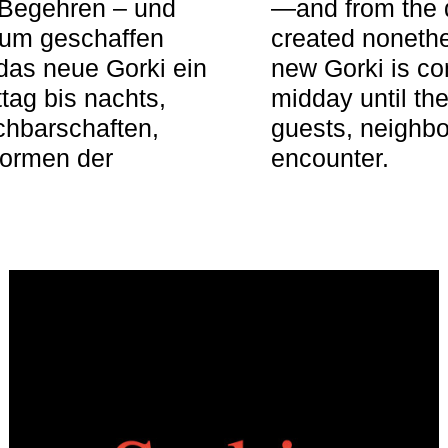
 Begehren – und
—and from the q
aum geschaffen
created nonethel
das neue Gorki ein
new Gorki is c
tag bis nachts,
midday until the
achbarschaften,
guests, neighbo
Formen der
encounter.