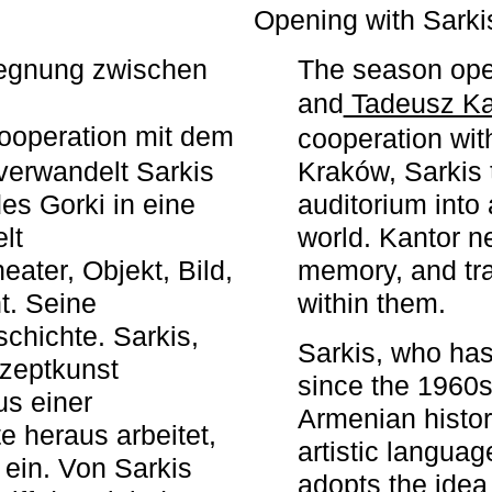
r
Opening with Sarki
egegnung zwischen
The season ope
and
Tadeusz Ka
ooperation mit dem
cooperation wit
erwandelt Sarkis
Kraków, Sarkis 
s Gorki in eine
auditorium into 
elt
world. Kantor n
ater, Objekt, Bild,
memory, and tra
t. Seine
within them.
chichte. Sarkis,
Sarkis, who has
nzeptkunst
since the 1960s
us einer
Armenian histor
e heraus arbeitet,
artistic languag
 ein. Von Sarkis
adopts the idea 