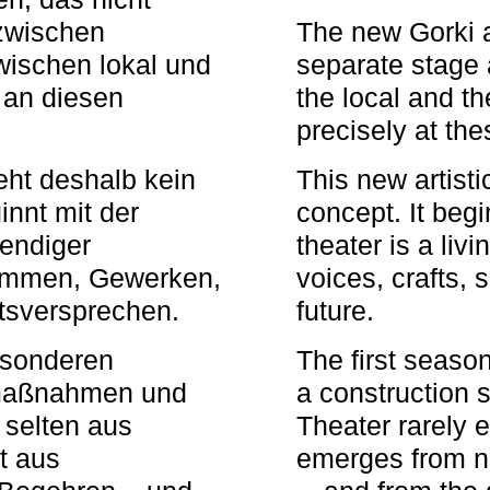
zwischen
The new Gorki 
wischen lokal und
separate stage 
u an diesen
the local and th
precisely at th
eht deshalb kein
This new artisti
nnt mit der
concept. It begi
bendiger
theater is a li
timmen, Gewerken,
voices, crafts,
tsversprechen.
future.
besonderen
The first seaso
rmaßnahmen und
a construction s
 selten aus
Theater rarely 
t aus
emerges from ne