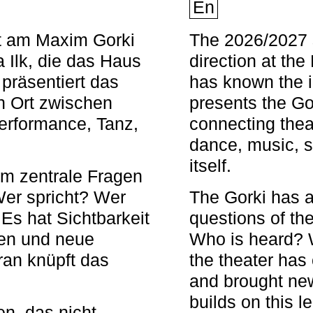
En
nt am Maxim Gorki
The 2026/2027 s
 Ilk, die das Haus
direction at th
 präsentiert das
has known the i
en Ort zwischen
presents the Go
Performance, Tanz,
connecting thea
dance, music, s
itself.
em zentrale Fragen
Wer spricht? Wer
The Gorki has a
s hat Sichtbarkeit
questions of th
en und neue
Who is heard? 
ran knüpft das
the theater has c
and brought new
builds on this l
n, das nicht