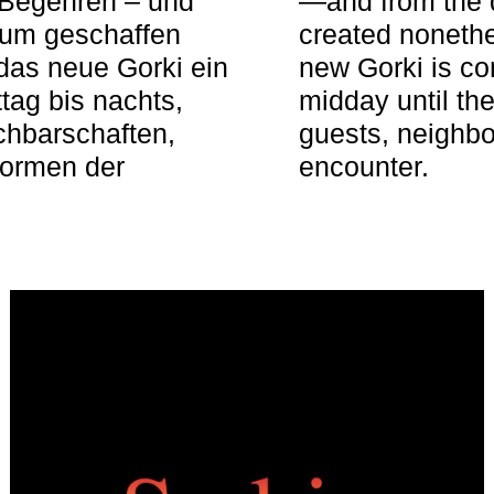
 Begehren – und
—and from the q
aum geschaffen
created nonethel
das neue Gorki ein
new Gorki is c
tag bis nachts,
midday until the
achbarschaften,
guests, neighbo
Formen der
encounter.