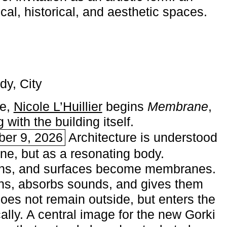
ical, historical, and aesthetic spaces.
dy, City
me,
Nicole L’Huillier
begins ­
Membrane
,
with the building itself.
ber 9, 2026
Architecture is understood
one, but as a resonating body.
ins, and surfaces become membranes.
ns, absorbs sounds, and gives them
does not remain outside, but enters the
ally. A central image for the new Gorki