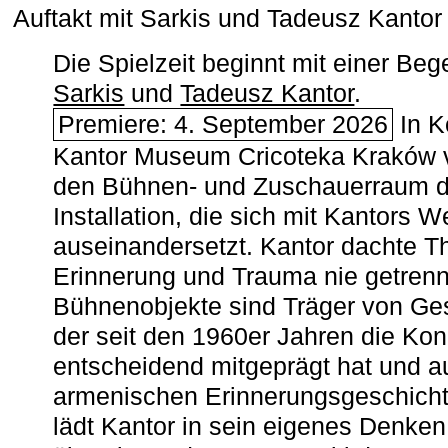
Auftakt mit Sarkis und Tadeusz Kanto
Die Spielzeit beginnt mit einer B
Sarkis
und
Tadeusz Kantor
.
Premiere: 4. September 2026
In K
Kantor Museum Cricoteka Kraków v
den Bühnen- und Zuschauerraum de
Installation, die sich mit Kantors W
auseinandersetzt. Kantor dachte The
Erinnerung und Trauma nie getrenn
Bühnenobjekte sind Träger von Ges
der seit den 1960er Jahren die Ko
entscheidend mitgeprägt hat und a
armenischen ­Erinnerungsgeschicht
lädt Kantor in sein eigenes Denken