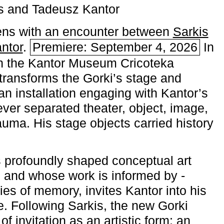
s and Tadeusz Kantor
ns with an encounter between
Sarkis
ntor
.
Premiere: September 4, 2026
In
h the ­Kantor Museum Cricoteka
transforms the Gorki’s stage and
an installation engaging with Kantor’s
ever separated theater, object, image,
uma. His stage objects carried history
 profoundly shaped conceptual art
 and whose work is informed by ­
ies of memory, invites Kantor into his
e. Following Sarkis, the new Gorki
of invitation as an artistic form: an