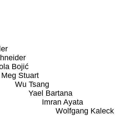
ler
hneider
ola Bojić
Meg Stuart
Wu Tsang
Yael Bartana
Imran Ayata
Wolfgang Kaleck