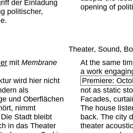
iff der Einladung
opening of polit
g politischer,
me.
Theater, Sound, Bo
ier
mit ­
Membrane
At the same ti
a work engaging 
tur wird hier nicht
Premiere: Octo
ndern als
not as static st
ge und Oberflächen
Facades, curta
ört, nimmt
The house liste
Die Stadt bleibt
back. The city 
sch in das Theater
theater acoustic