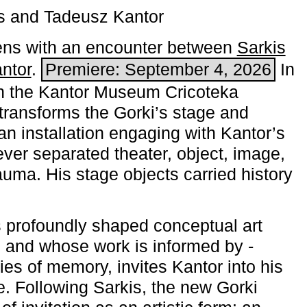
s and Tadeusz Kantor
ns with an encounter between
Sarkis
ntor
.
Premiere: September 4, 2026
In
h the ­Kantor Museum Cricoteka
transforms the Gorki’s stage and
an installation engaging with Kantor’s
ever separated theater, object, image,
uma. His stage objects carried history
 profoundly shaped conceptual art
 and whose work is informed by ­
ies of memory, invites Kantor into his
e. Following Sarkis, the new Gorki