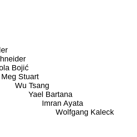
ler
hneider
ola Bojić
Meg Stuart
Wu Tsang
Yael Bartana
Imran Ayata
Wolfgang Kaleck