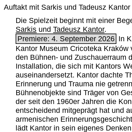
Auftakt mit Sarkis und Tadeusz Kanto
Die Spielzeit beginnt mit einer B
Sarkis
und
Tadeusz Kantor
.
Premiere: 4. September 2026
In K
Kantor Museum Cricoteka Kraków v
den Bühnen- und Zuschauerraum de
Installation, die sich mit Kantors W
auseinandersetzt. Kantor dachte The
Erinnerung und Trauma nie getrenn
Bühnenobjekte sind Träger von Ges
der seit den 1960er Jahren die Ko
entscheidend mitgeprägt hat und a
armenischen ­Erinnerungsgeschicht
lädt Kantor in sein eigenes Denken