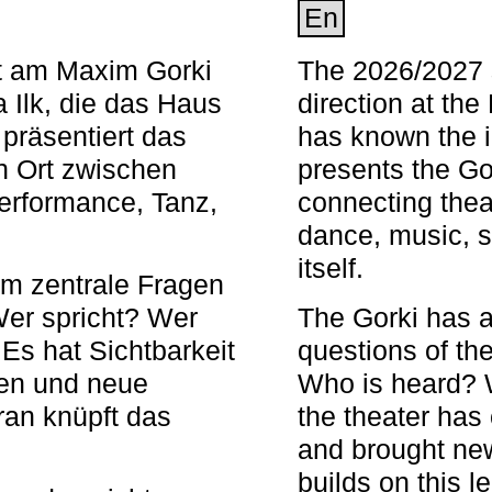
En
nt am Maxim Gorki
The 2026/2027 s
 Ilk, die das Haus
direction at th
 präsentiert das
has known the i
en Ort zwischen
presents the Go
Performance, Tanz,
connecting thea
dance, music, s
itself.
em zentrale Fragen
Wer spricht? Wer
The Gorki has a
s hat Sichtbarkeit
questions of th
en und neue
Who is heard? 
ran knüpft das
the theater has c
and brought new
builds on this l