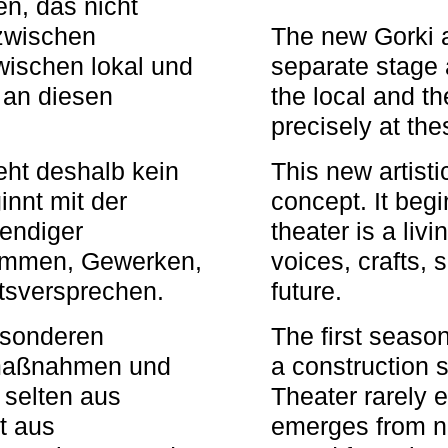
n, das nicht
zwischen
The new Gorki 
wischen lokal und
separate stage 
u an diesen
the local and th
precisely at th
eht deshalb kein
This new artisti
nnt mit der
concept. It begi
bendiger
theater is a li
timmen, Gewerken,
voices, crafts,
tsversprechen.
future.
besonderen
The first seaso
rmaßnahmen und
a construction s
 selten aus
Theater rarely 
t aus
emerges from ne