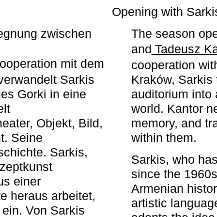
r
Opening with Sarki
egegnung zwischen
The season ope
and
Tadeusz Ka
ooperation mit dem
cooperation wit
erwandelt Sarkis
Kraków, Sarkis 
s Gorki in eine
auditorium into 
elt
world. Kantor n
ater, Objekt, Bild,
memory, and tra
t. Seine
within them.
chichte. Sarkis,
Sarkis, who has
nzeptkunst
since the 1960s
us einer
Armenian histor
e heraus arbeitet,
artistic languag
 ein. Von Sarkis