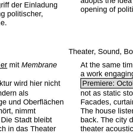
adopts the idea 
iff der Einladung
opening of polit
g politischer,
me.
Theater, Sound, Bo
ier
mit ­
Membrane
At the same ti
a work engaging 
tur wird hier nicht
Premiere: Octo
ndern als
not as static st
ge und Oberflächen
Facades, curta
ört, nimmt
The house liste
Die Stadt bleibt
back. The city 
sch in das Theater
theater acoustic