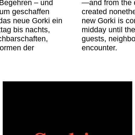
 Begehren – und
—and from the q
aum geschaffen
created nonethel
das neue Gorki ein
new Gorki is c
tag bis nachts,
midday until the
achbarschaften,
guests, neighbo
Formen der
encounter.