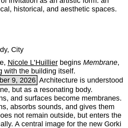
of invitation as an artistic form: an
ical, historical, and aesthetic spaces.
dy, City
me,
Nicole L’Huillier
begins ­
Membrane
,
with the building itself.
ber 9, 2026
Architecture is understood
one, but as a resonating body.
ins, and surfaces become membranes.
ns, absorbs sounds, and gives them
does not remain outside, but enters the
ally. A central image for the new Gorki